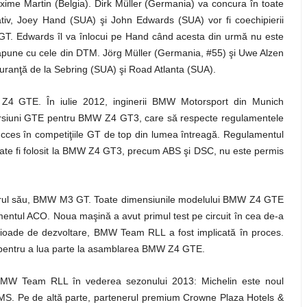
xime Martin (Belgia). Dirk Müller (Germania) va concura în toate
tiv, Joey Hand (SUA) şi John Edwards (SUA) vor fi coechipierii
a GT. Edwards îl va înlocui pe Hand când acesta din urmă nu este
apune cu cele din DTM. Jörg Müller (Germania, #55) şi Uwe Alzen
uranţă de la Sebring (SUA) şi Road Atlanta (SUA).
Z4 GTE. În iulie 2012, inginerii BMW Motorsport din Munich
ersiuni GTE pentru BMW Z4 GT3, care să respecte regulamentele
ces în competiţiile GT de top din lumea întreagă. Regulamentul
oate fi folosit la BMW Z4 GT3, precum ABS şi DSC, nu este permis
ul său, BMW M3 GT. Toate dimensiunile modelului BMW Z4 GTE
amentul ACO. Noua maşină a avut primul test pe circuit în cea de-a
perioade de dezvoltare, BMW Team RLL a fost implicată în proces.
e pentru a lua parte la asamblarea BMW Z4 GTE.
BMW Team RLL în vederea sezonului 2013: Michelin este noul
LMS. Pe de altă parte, partenerul premium Crowne Plaza Hotels &