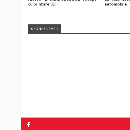
cu printare 3D
automobile
0 COMENTARII