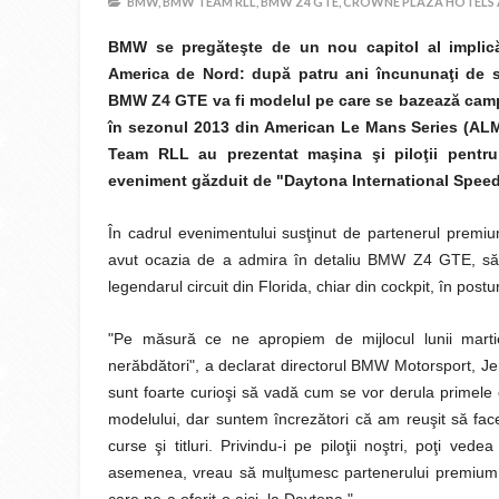
BMW,
BMW TEAM RLL,
BMW Z4 GTE,
CROWNE PLAZA HOTELS 
BMW se pregăteşte de un nou capitol al implicăr
America de Nord: după patru ani încununaţi de
BMW Z4 GTE va fi modelul pe care se bazează cam
în sezonul 2013 din American Le Mans Series (A
Team RLL au prezentat maşina şi piloţii pentr
eveniment găzduit de "Daytona International Spee
În cadrul evenimentului susţinut de partenerul premiu
avut ocazia de a admira în detaliu BMW Z4 GTE, să 
legendarul circuit din Florida, chiar din cockpit, în pos
"Pe măsură ce ne apropiem de mijlocul lunii mar
nerăbdători", a declarat directorul BMW Motorsport, 
sunt foarte curioşi să vadă cum se vor derula prime
modelului, dar suntem încrezători că am reuşit să f
curse şi titluri. Privindu-i pe piloţii noştri, poţi v
asemenea, vreau să mulţumesc partenerului premium 