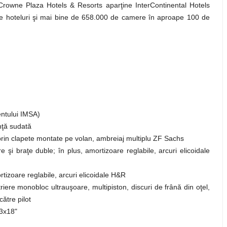
Crowne Plaza Hotels & Resorts aparţine InterContinental Hotels
de hoteluri şi mai bine de 658.000 de camere în aproape 100 de
entului IMSA)
nţă sudată
prin clapete montate pe volan, ambreiaj multiplu ZF Sachs
şi braţe duble; în plus, amortizoare reglabile, arcuri elicoidale
rtizoare reglabile, arcuri elicoidale H&R
triere monobloc ultrauşoare, multipiston, discuri de frână din oţel,
către pilot
13x18"