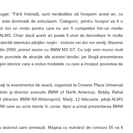
at: "Fără îndoială, sunt nerăbdător să începem acest an, cu
 este dominată de entuziasm. Categoric, pentru început va fi o
d nici un motiv pentru care nu am fi competitivi într-un mediu
ALMS. Chiar dacă acest an poate fi unul de dezvoltare în multe
rită talentului piloţilor noştri - inclusiv cei doi noi veniţi, Maxime
 din 2009, primul sezon cu BMW M3 GT. Cu toţii vom munci mult
in punctele de atracţie ale acestei lansări, pe lângă prezentarea
aşini istorice care a inclus modelele cu care a început povestea de
pinaţi la evenimentul de seară, organizat la Crowne Plaza Universal
dinte şi director executiv BMW of North America), Bobby Rahal
director BMW NA Motorsport). Marţi, 12 februarie, piloţii ALMS
 BMW care au scris istorie în curse. Apoi a urmat prezentarea BMW
ru sezonul care urmează. Maşina cu numărul de concurs 55 va fi