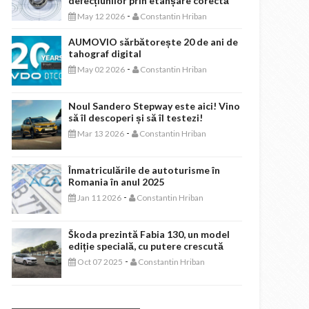
defecțiunilor prin etanșare corectă
-
May 12 2026
Constantin Hriban
AUMOVIO sărbătorește 20 de ani de
tahograf digital
-
May 02 2026
Constantin Hriban
Noul Sandero Stepway este aici! Vino
să îl descoperi și să îl testezi!
-
Mar 13 2026
Constantin Hriban
Înmatriculările de autoturisme în
Romania în anul 2025
-
Jan 11 2026
Constantin Hriban
Škoda prezintă Fabia 130, un model
ediție specială, cu putere crescută
-
Oct 07 2025
Constantin Hriban