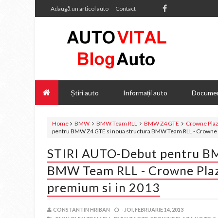
Adaugă un articol auto
Contact
Știri auto
Informații auto
Documen
Home
BMW
BMW Team RLL
BMW Z4 GTE
Crowne Plaz
pentru BMW Z4 GTE si noua structura BMW Team RLL - Crowne Pl
STIRI AUTO-Debut pentru BM
BMW Team RLL - Crowne Plaza
premium si in 2013
CONSTANTIN HRIBAN
-
JOI, FEBRUARIE 14, 2013