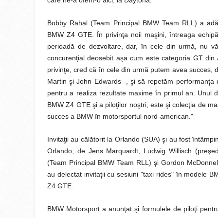
care ne-a oferit-o aici, la Daytona."
Bobby Rahal (Team Principal BMW Team RLL) a adăug
BMW Z4 GTE. În privinţa noii maşini, întreaga echipă
perioadă de dezvoltare, dar, în cele din urmă, nu vă
concurenţial deosebit aşa cum este categoria GT din 
privinţe, cred că în cele din urmă putem avea succes, dato
Martin şi John Edwards -, şi să repetăm performanţa
pentru a realiza rezultate maxime în primul an. Unul d
BMW Z4 GTE şi a piloţilor noştri, este şi colecţia de m
succes a BMW în motorsportul nord-american."
Invitaţii au călătorit la Orlando (SUA) şi au fost întâm
Orlando, de Jens Marquardt, Ludwig Willisch (preşe
(Team Principal BMW Team RLL) şi Gordon McDonnell (
au delectat invitaţii cu sesiuni "taxi rides" în modele
Z4 GTE.
BMW Motorsport a anunţat şi formulele de piloţi pent