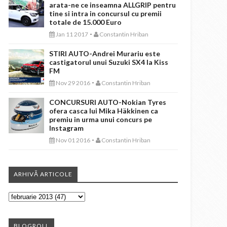
arata-ne ce inseamna ALLGRIP pentru
tine si intra in concursul cu premii
totale de 15.000 Euro
-
Jan 11 2017
Constantin Hriban
STIRI AUTO-Andrei Murariu este
castigatorul unui Suzuki SX4 la Kiss
FM
-
Nov 29 2016
Constantin Hriban
CONCURSURI AUTO-Nokian Tyres
ofera casca lui Mika Häkkinen ca
premiu in urma unui concurs pe
Instagram
-
Nov 01 2016
Constantin Hriban
ARHIVĂ ARTICOLE
BLOGROLL