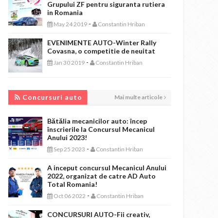
Grupului ZF pentru siguranta rutiera
in Romania
-
May 24 2019
Constantin Hriban
EVENIMENTE AUTO-Winter Rally
Covasna, o competitie de neuitat
-
Jan 30 2019
Constantin Hriban
CONCURSURI AUTO
Concursuri auto
Mai multe articole
Bătălia mecanicilor auto: încep
înscrierile la Concursul Mecanicul
Anului 2023!
-
Sep 25 2023
Constantin Hriban
A inceput concursul Mecanicul Anului
2022, organizat de catre AD Auto
Total Romania!
-
Oct 06 2022
Constantin Hriban
CONCURSURI AUTO-Fii creativ,