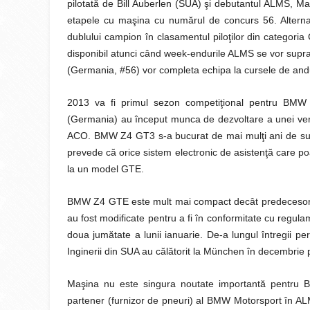
pilotată de Bill Auberlen (SUA) şi debutantul ALMS, Ma
etapele cu maşina cu numărul de concurs 56. Alterna
dublului campion în clasamentul piloţilor din categori
disponibil atunci când week-endurile ALMS se vor supr
(Germania, #56) vor completa echipa la cursele de and
2013 va fi primul sezon competiţional pentru BMW 
(Germania) au început munca de dezvoltare a unei v
ACO. BMW Z4 GT3 s-a bucurat de mai mulţi ani de suc
prevede că orice sistem electronic de asistenţă care p
la un model GTE.
BMW Z4 GTE este mult mai compact decât predecesor
au fost modificate pentru a fi în conformitate cu regul
doua jumătate a lunii ianuarie. De-a lungul întregii 
Inginerii din SUA au călătorit la München în decembri
Maşina nu este singura noutate importantă pentru 
partener (furnizor de pneuri) al BMW Motorsport în A