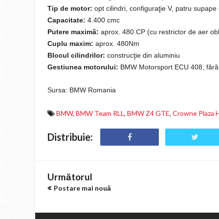
Tip de motor:
opt cilindri, configuraţie V, patru supape
Capacitate:
4.400 cmc
Putere maximă:
aprox. 480 CP (cu restrictor de aer obl
Cuplu maxim:
aprox. 480Nm
Blocul cilindrilor:
construcţie din aluminiu
Gestiunea motorului:
BMW Motorsport ECU 408, fără si
Sursa: BMW Romania
BMW
,
BMW Team RLL
,
BMW Z4 GTE
,
Crowne Plaza 
Distribuie:
Următorul
Postare mai nouă