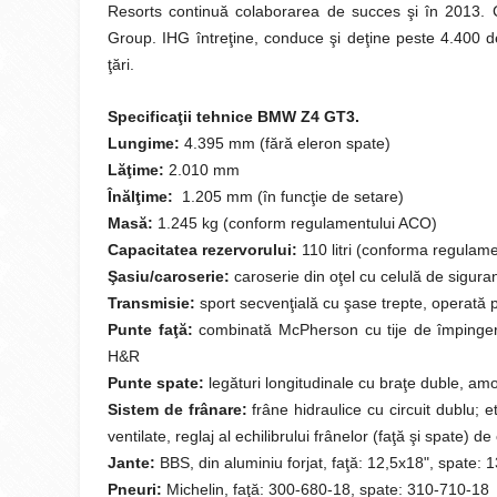
Resorts continuă colaborarea de succes şi în 2013. 
Group. IHG întreţine, conduce şi deţine peste 4.400 
ţări.
Specificaţii tehnice BMW Z4 GT3.
Lungime:
4.395 mm (fără eleron spate)
Lăţime:
2.010 mm
Înălţime:
1.205 mm (în funcţie de setare)
Masă:
1.245 kg (conform regulamentului ACO)
Capacitatea rezervorului:
110 litri (conforma regulam
Şasiu/caroserie:
caroserie din oţel cu celulă de sigura
Transmisie:
sport secvenţială cu şase trepte, operată 
Punte faţă:
combinată McPherson cu tije de împingere 
H&R
Punte spate:
legături longitudinale cu braţe duble, amo
Sistem de frânare:
frâne hidraulice cu circuit dublu; e
ventilate, reglaj al echilibrului frânelor (faţă şi spate) de 
Jante:
BBS, din aluminiu forjat, faţă: 12,5x18", spate: 
Pneuri:
Michelin, faţă: 300-680-18, spate: 310-710-18