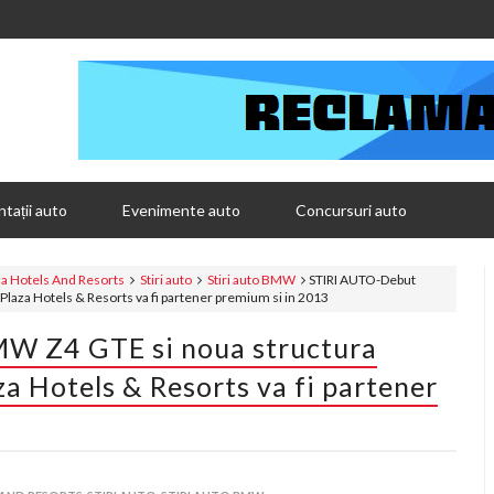
tații auto
Evenimente auto
Concursuri auto
a Hotels And Resorts
Stiri auto
Stiri auto BMW
STIRI AUTO-Debut
aza Hotels & Resorts va fi partener premium si in 2013
W Z4 GTE si noua structura
 Hotels & Resorts va fi partener