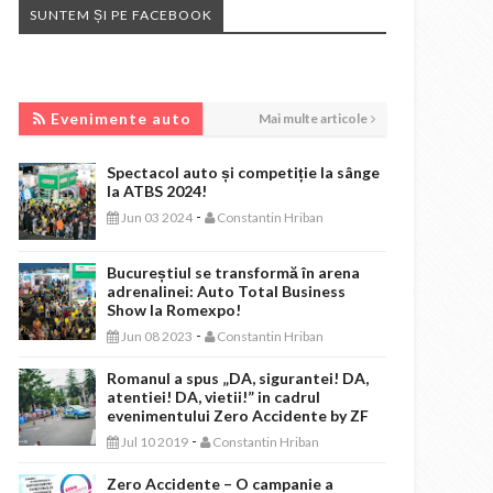
SUNTEM ȘI PE FACEBOOK
EVENIMENTE AUTO
Evenimente auto
Mai multe articole
Spectacol auto și competiție la sânge
la ATBS 2024!
-
Jun 03 2024
Constantin Hriban
Bucureștiul se transformă în arena
adrenalinei: Auto Total Business
Show la Romexpo!
-
Jun 08 2023
Constantin Hriban
Romanul a spus „DA, sigurantei! DA,
atentiei! DA, vietii!” in cadrul
evenimentului Zero Accidente by ZF
-
Jul 10 2019
Constantin Hriban
Zero Accidente – O campanie a