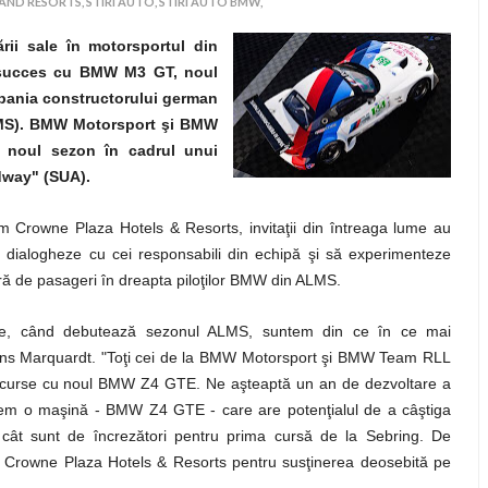
AND RESORTS,
STIRI AUTO,
STIRI AUTO BMW,
ii sale în motorsportul din
 succes cu BMW M3 GT, noul
pania constructorului german
LMS). BMW Motorsport şi BMW
u noul sezon în cadrul unui
dway" (SUA).
m Crowne Plaza Hotels & Resorts, invitaţii din întreaga lume au
dialogheze cu cei responsabili din echipă şi să experimenteze
tură de pasageri în dreapta piloţilor BMW din ALMS.
tie, când debutează sezonul ALMS, suntem din ce în ce mai
Jens Marquardt. "Toţi cei de la BMW Motorsport şi BMW Team RLL
le curse cu noul BMW Z4 GTE. Ne aşteaptă un an de dezvoltare a
acem o maşină - BMW Z4 GTE - care are potenţialul de a câştiga
edea cât sunt de încrezători pentru prima cursă de la Sebring. De
Crowne Plaza Hotels & Resorts pentru susţinerea deosebită pe