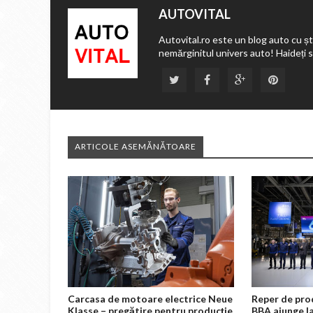
AUTOVITAL
Autovital.ro este un blog auto cu ști
nemărginitul univers auto! Haideți 
ARTICOLE ASEMĂNĂTOARE
Carcasa de motoare electrice Neue
Reper de pro
Klasse – pregătire pentru producţie
BBA ajunge la