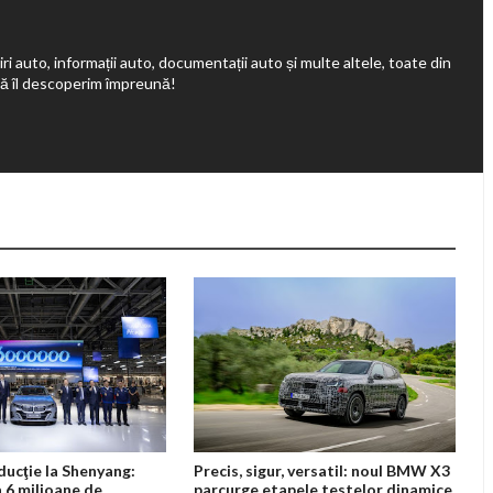
ri auto, informații auto, documentații auto și multe altele, toate din
să îl descoperim împreună!
ducţie la Shenyang:
Precis, sigur, versatil: noul BMW X3
 6 milioane de
parcurge etapele testelor dinamice