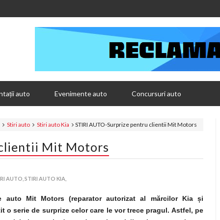
tații auto
Evenimente auto
Concursuri auto
Stiri auto
Stiri auto Kia
STIRI AUTO-Surprize pentru clientii Mit Motors
lientii Mit Motors
IRI AUTO,
STIRI AUTO KIA,
 auto Mit Motors (reparator autorizat al mărcilor Kia
ș
i
t o serie de surprize celor care le vor trece pragul. Astfel, pe