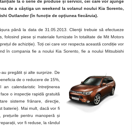
stan
ț
iale la o serie de produse
ș
i servicii, cei care vor ajunge
nsa de a câ
ș
tiga un weekend la volanul noului Kia Sorento,
ishi Outlander (în func
ț
ie de op
ț
iunea fiecăruia).
ă
ș
ura până la data de 31.05.2013. Clienţii trebuie să efectueze
rs, folosind piese
ș
i materiale furnizate în totalitate de Mit Motors
 pre
ț
ul de achizi
ț
ie). To
ț
i cei care vor respecta această condi
ț
ie vor
d în compania fie a noului Kia Sorento, fie a noului Mitsubishi
s-au pregătit
ș
i alte surprize. De
beneficia de o reducere de 15%,
l an calendaristic întreţinerea
a face o inspec
ț
ie rapidă gratuită
tare sisteme frânare, direcţie,
st baterie). Mai mult, dacă vor fi
e, pre
ț
urile pentru manoperă
ș
i
 repara
ț
ii, vor fi reduse, la rândul