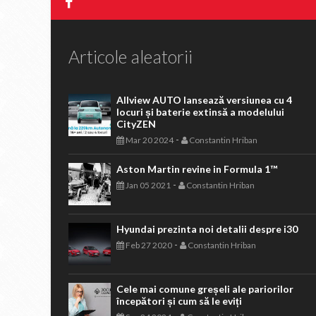
Articole aleatorii
Allview AUTO lansează versiunea cu 4
locuri și baterie extinsă a modelului
CityZEN
-
Mar 20 2024
Constantin Hriban
Aston Martin revine in Formula 1™
-
Jan 05 2021
Constantin Hriban
Hyundai prezinta noi detalii despre i30
-
Feb 27 2020
Constantin Hriban
Cele mai comune greșeli ale pariorilor
începători și cum să le eviți