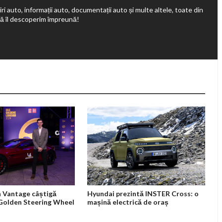
ri auto, informații auto, documentații auto și multe altele, toate din
să îl descoperim împreună!
 Vantage câștigă
Hyundai prezintă INSTER Cross: o
 Golden Steering Wheel
mașină electrică de oraș