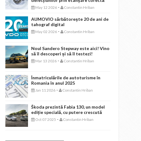
defecțiunilor prin etanșare corectă
-
May 12 2026
Constantin Hriban
AUMOVIO sărbătorește 20 de ani de
tahograf digital
-
May 02 2026
Constantin Hriban
Noul Sandero Stepway este aici! Vino
să îl descoperi și să îl testezi!
-
Mar 13 2026
Constantin Hriban
Înmatriculările de autoturisme în
Romania în anul 2025
-
Jan 11 2026
Constantin Hriban
Škoda prezintă Fabia 130, un model
ediție specială, cu putere crescută
-
Oct 07 2025
Constantin Hriban