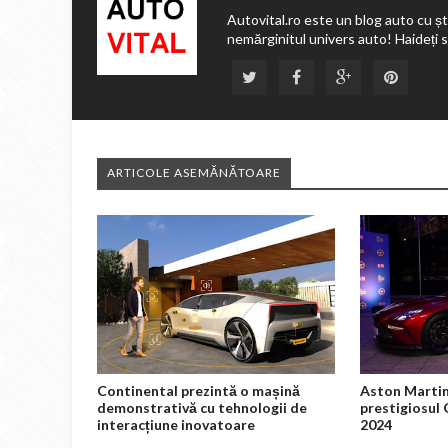
Autovital.ro este un blog auto cu ști
nemărginitul univers auto! Haideți 
ARTICOLE ASEMĂNĂTOARE
Continental prezintă o mașină
Aston Martin
demonstrativă cu tehnologii de
prestigiosul
interacțiune inovatoare
2024