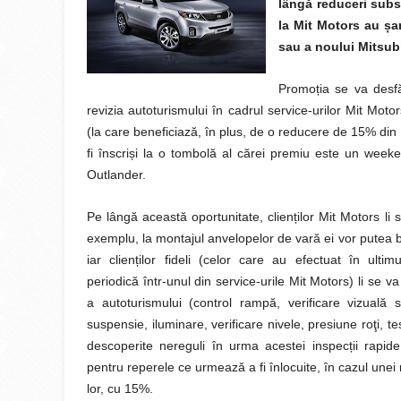
lângă reduceri sub
la Mit Motors au
ș
a
sau a noului Mitsub
Promo
ț
ia se va desf
revizia autoturismului în cadrul service-urilor Mit Moto
(la care beneficiază, în plus, de o reducere de 15% din
fi înscri
ș
i la o tombolă al cărei premiu este un weeken
Outlander.
Pe lângă această oportunitate, clien
ț
ilor Mit Motors li 
exemplu, la montajul anvelopelor de vară ei vor putea 
iar clien
ț
ilor fideli (celor care au efectuat în ultimu
periodică într-unul din service-urile Mit Motors) li se v
a autoturismului (control rampă, verificare vizuală s
suspensie, iluminare, verificare nivele, presiune roţi, te
descoperite nereguli în urma acestei inspec
ț
ii rapid
pentru reperele ce urmează a fi înlocuite, în cazul unei
lor, cu 15%.