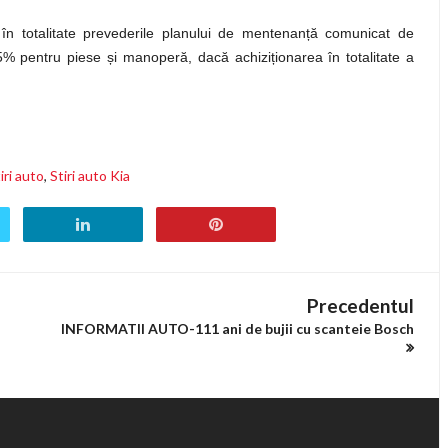
d în totalitate prevederile planului de mentenan
ț
ă comunicat de
15% pentru piese
ș
i manoperă, dacă achizi
ț
ionarea în totalitate a
iri auto
,
Stiri auto Kia
Precedentul
INFORMATII AUTO-111 ani de bujii cu scanteie Bosch