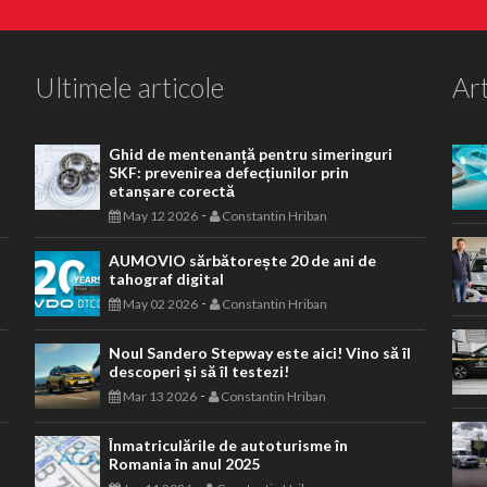
Ultimele articole
Art
Ghid de mentenanță pentru simeringuri
SKF: prevenirea defecțiunilor prin
etanșare corectă
-
May 12 2026
Constantin Hriban
AUMOVIO sărbătorește 20 de ani de
tahograf digital
-
May 02 2026
Constantin Hriban
Noul Sandero Stepway este aici! Vino să îl
descoperi și să îl testezi!
-
Mar 13 2026
Constantin Hriban
Înmatriculările de autoturisme în
Romania în anul 2025