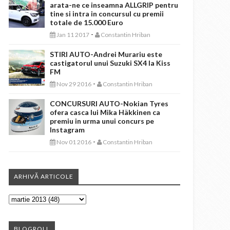
arata-ne ce inseamna ALLGRIP pentru
tine si intra in concursul cu premii
totale de 15.000 Euro
-
Jan 11 2017
Constantin Hriban
STIRI AUTO-Andrei Murariu este
castigatorul unui Suzuki SX4 la Kiss
FM
-
Nov 29 2016
Constantin Hriban
CONCURSURI AUTO-Nokian Tyres
ofera casca lui Mika Häkkinen ca
premiu in urma unui concurs pe
Instagram
-
Nov 01 2016
Constantin Hriban
ARHIVĂ ARTICOLE
BLOGROLL