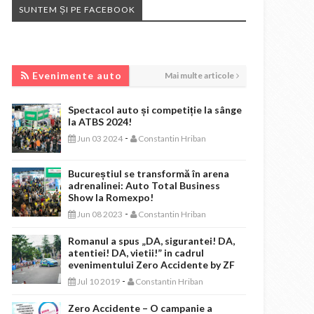
SUNTEM ȘI PE FACEBOOK
EVENIMENTE AUTO
Evenimente auto
Mai multe articole
Spectacol auto și competiție la sânge
la ATBS 2024!
-
Jun 03 2024
Constantin Hriban
Bucureștiul se transformă în arena
adrenalinei: Auto Total Business
Show la Romexpo!
-
Jun 08 2023
Constantin Hriban
Romanul a spus „DA, sigurantei! DA,
atentiei! DA, vietii!” in cadrul
evenimentului Zero Accidente by ZF
-
Jul 10 2019
Constantin Hriban
Zero Accidente – O campanie a