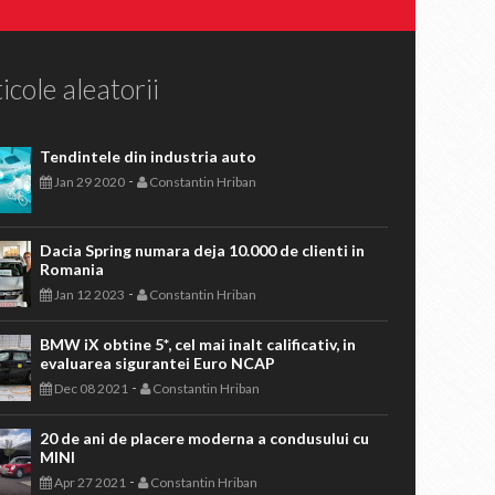
icole aleatorii
Tendintele din industria auto
-
Jan 29 2020
Constantin Hriban
Dacia Spring numara deja 10.000 de clienti in
Romania
-
Jan 12 2023
Constantin Hriban
BMW iX obtine 5*, cel mai inalt calificativ, in
evaluarea sigurantei Euro NCAP
-
Dec 08 2021
Constantin Hriban
20 de ani de placere moderna a condusului cu
MINI
-
Apr 27 2021
Constantin Hriban