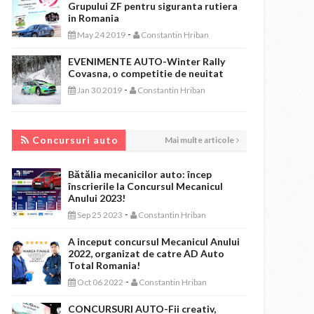
Grupului ZF pentru siguranta rutiera
in Romania
-
May 24 2019
Constantin Hriban
EVENIMENTE AUTO-Winter Rally
Covasna, o competitie de neuitat
-
Jan 30 2019
Constantin Hriban
CONCURSURI AUTO
Concursuri auto
Mai multe articole
Bătălia mecanicilor auto: încep
înscrierile la Concursul Mecanicul
Anului 2023!
-
Sep 25 2023
Constantin Hriban
A inceput concursul Mecanicul Anului
2022, organizat de catre AD Auto
Total Romania!
-
Oct 06 2022
Constantin Hriban
CONCURSURI AUTO-Fii creativ,