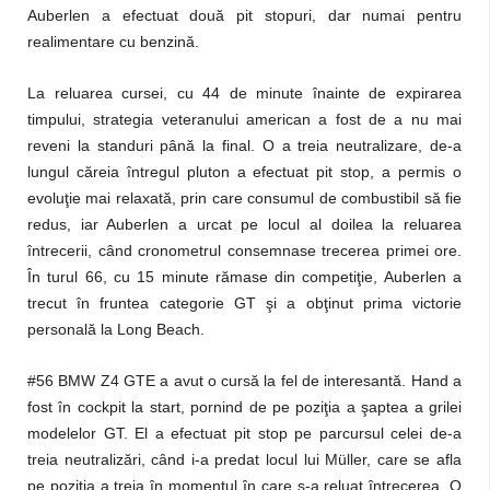
Auberlen a efectuat două pit stopuri, dar numai pentru
realimentare cu benzină.
La reluarea cursei, cu 44 de minute înainte de expirarea
timpului, strategia veteranului american a fost de a nu mai
reveni la standuri până la final. O a treia neutralizare, de-a
lungul căreia întregul pluton a efectuat pit stop, a permis o
evoluţie mai relaxată, prin care consumul de combustibil să fie
redus, iar Auberlen a urcat pe locul al doilea la reluarea
întrecerii, când cronometrul consemnase trecerea primei ore.
În turul 66, cu 15 minute rămase din competiţie, Auberlen a
trecut în fruntea categorie GT şi a obţinut prima victorie
personală la Long Beach.
#56 BMW Z4 GTE a avut o cursă la fel de interesantă. Hand a
fost în cockpit la start, pornind de pe poziţia a şaptea a grilei
modelelor GT. El a efectuat pit stop pe parcursul celei de-a
treia neutralizări, când i-a predat locul lui Müller, care se afla
pe poziţia a treia în momentul în care s-a reluat întrecerea. O