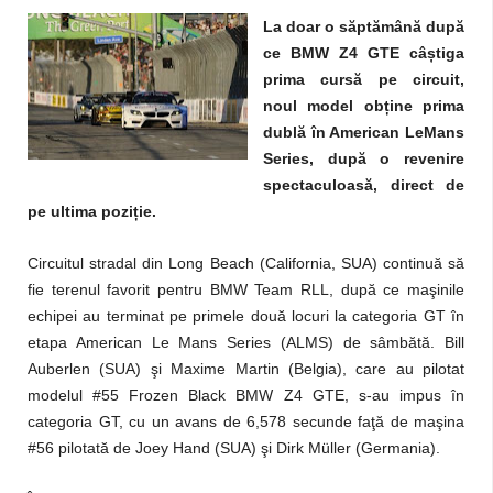
La doar o săptămână după
ce BMW Z4 GTE câ
ș
tiga
prima cursă pe circuit,
noul model ob
ț
ine prima
dublă în American LeMans
Series, după o revenire
spectaculoasă, direct de
pe ultima pozi
ț
ie.
Circuitul stradal din Long Beach (California, SUA) continuă să
fie terenul favorit pentru BMW Team RLL, după ce maşinile
echipei au terminat pe primele două locuri la categoria GT în
etapa American Le Mans Series (ALMS) de sâmbătă. Bill
Auberlen (SUA) şi Maxime Martin (Belgia), care au pilotat
modelul #55 Frozen Black BMW Z4 GTE, s-au impus în
categoria GT, cu un avans de 6,578 secunde faţă de maşina
#56 pilotată de Joey Hand (SUA) şi Dirk Müller (Germania).