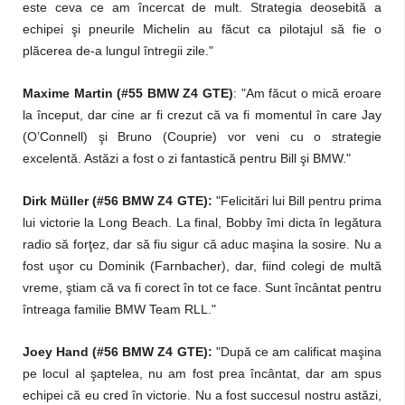
este ceva ce am încercat de mult. Strategia deosebită a
echipei şi pneurile Michelin au făcut ca pilotajul să fie o
plăcerea de-a lungul întregii zile."
Maxime Martin (#55 BMW Z4 GTE)
: "Am făcut o mică eroare
la început, dar cine ar fi crezut că va fi momentul în care Jay
(O’Connell) şi Bruno (Couprie) vor veni cu o strategie
excelentă. Astăzi a fost o zi fantastică pentru Bill şi BMW."
Dirk Müller (#56 BMW Z4 GTE):
"Felicitări lui Bill pentru prima
lui victorie la Long Beach. La final, Bobby îmi dicta în legătura
radio să forţez, dar să fiu sigur că aduc maşina la sosire. Nu a
fost uşor cu Dominik (Farnbacher), dar, fiind colegi de multă
vreme, ştiam că va fi corect în tot ce face. Sunt încântat pentru
întreaga familie BMW Team RLL."
Joey Hand (#56 BMW Z4 GTE):
"După ce am calificat maşina
pe locul al şaptelea, nu am fost prea încântat, dar am spus
echipei că eu cred în victorie. Nu a fost succesul nostru astăzi,