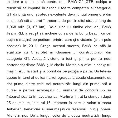
În doar a doua cursă pentru noul BMW Z4 GTE, echipa a
reuşit să se impună în plutonul foarte competitiv al categoriei
GT datorită unor strategii excelente de-a lungul primei ore din
cele două cât a durat întrecerea de pe circuitul stradal lung de
1,968 mile (3,167 km). De-a lungul ultimilor cinci ani, BMW
Team RLL a reuşit să încheie cursa de la Long Beach cu cel
puţin o maşină pe podium, printre care şi o victorie (şi un pole
position) în 2011. Graţie acestui succes, BMW se află la
egalitate cu Chevrolet în clasamentul constructorilor din
categoria GT. Această victorie a fost şi prima pentru noul
parteneriat dintre BMW şi Michelin. Martin s-a aflat în cockpitul
maşinii #55 la start şi a pornit de pe poziţia a patra. Un tête-à-
queue în turul al doilea l-a retrogradat la coada clasamentului,
dar prima dintre cele trei neutralizări lungi din prima oră a
cursei a permis echipajului cu numărul de concurs 55 să
întoarcă soarta în favoarea sa. Martin a intrat la standuri după
25 de minute, în turul 16, moment în care la volan a trecut
Auberlen, beneficiar al unei maşini cu rezervorul plin şi pneuri
Michelin noi. De-a lungul celei de-a doua neutralizări lungi,