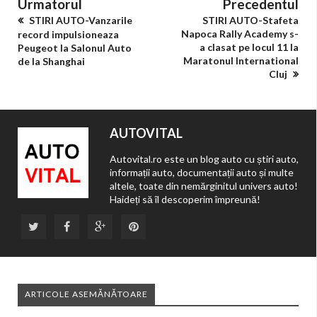
Urmatorul
Precedentul
STIRI AUTO-Vanzarile
STIRI AUTO-Stafeta
Napoca Rally Academy s-
record impulsioneaza
a clasat pe locul 11 la
Peugeot la Salonul Auto
Maratonul International
de la Shanghai
Cluj
AUTOVITAL
Autovital.ro este un blog auto cu știri auto,
informații auto, documentații auto și multe
altele, toate din nemărginitul univers auto!
Haideți să îl descoperim împreună!
ARTICOLE ASEMĂNĂTOARE