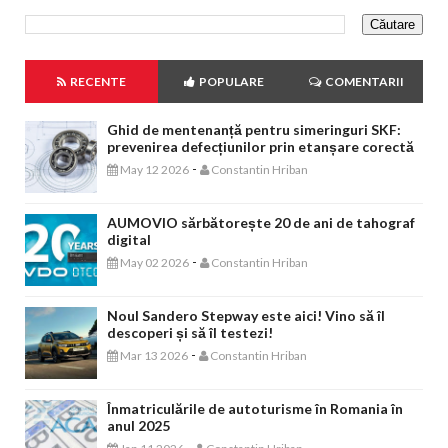
RECENTE
POPULARE
COMENTARII
Ghid de mentenanță pentru simeringuri SKF:
prevenirea defecțiunilor prin etanșare corectă
-
May 12 2026
Constantin Hriban
AUMOVIO sărbătorește 20 de ani de tahograf
digital
-
May 02 2026
Constantin Hriban
Noul Sandero Stepway este aici! Vino să îl
descoperi și să îl testezi!
-
Mar 13 2026
Constantin Hriban
Înmatriculările de autoturisme în Romania în
anul 2025
-