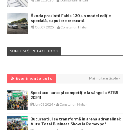
Jan 11 2026
Constantin Hriban
Škoda prezintă Fabia 130, un model ediție
specială, cu putere crescută
-
Oct 07 2025
Constantin Hriban
SUNTEM ȘI PE FACEBOOK
EVENIMENTE AUTO
Evenimente auto
Mai multe articole
Spectacol auto și competiție la sânge la ATBS
2024!
-
Jun 03 2024
Constantin Hriban
Bucureștiul se transformă în arena adrenalinei:
Auto Total Business Show la Romexpo!