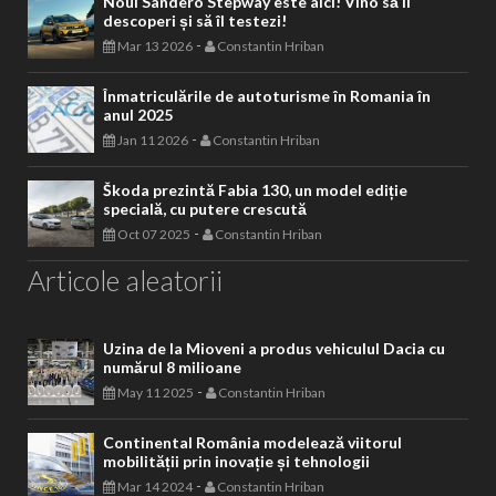
Noul Sandero Stepway este aici! Vino să îl
descoperi și să îl testezi!
-
Mar 13 2026
Constantin Hriban
Înmatriculările de autoturisme în Romania în
anul 2025
-
Jan 11 2026
Constantin Hriban
Škoda prezintă Fabia 130, un model ediție
specială, cu putere crescută
-
Oct 07 2025
Constantin Hriban
Articole aleatorii
Uzina de la Mioveni a produs vehiculul Dacia cu
numărul 8 milioane
-
May 11 2025
Constantin Hriban
Continental România modelează viitorul
mobilității prin inovație și tehnologii
-
Mar 14 2024
Constantin Hriban