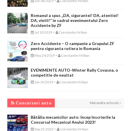
-
Jun 08 2023
Constantin Hriban
Romanul a spus „DA, sigurantei! DA, atentiei!
DA, vietii!” in cadrul evenimentului Zero
Accidente by ZF
-
Jul 10 2019
Constantin Hriban
Zero Accidente – O campanie a Grupului ZF
pentru siguranta rutiera in Romania
-
May 24 2019
Constantin Hriban
EVENIMENTE AUTO-Winter Rally Covasna, o
competitie de neuitat
-
Jan 30 2019
Constantin Hriban
CONCURSURI AUTO
Concursuri auto
Mai multe articole
Bătălia mecanicilor auto: încep înscrierile la
Concursul Mecanicul Anului 2023!
-
Sep 25 2023
Constantin Hriban