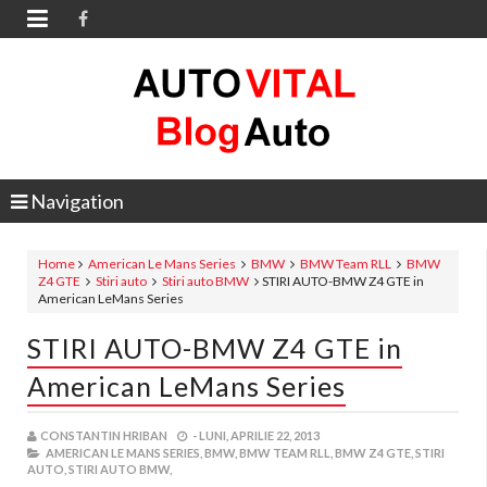

Navigation
Home
American Le Mans Series
BMW
BMW Team RLL
BMW
Z4 GTE
Stiri auto
Stiri auto BMW
STIRI AUTO-BMW Z4 GTE in
American LeMans Series
STIRI AUTO-BMW Z4 GTE in
American LeMans Series
CONSTANTIN HRIBAN
-
LUNI, APRILIE 22, 2013
AMERICAN LE MANS SERIES,
BMW,
BMW TEAM RLL,
BMW Z4 GTE,
STIRI
AUTO,
STIRI AUTO BMW,