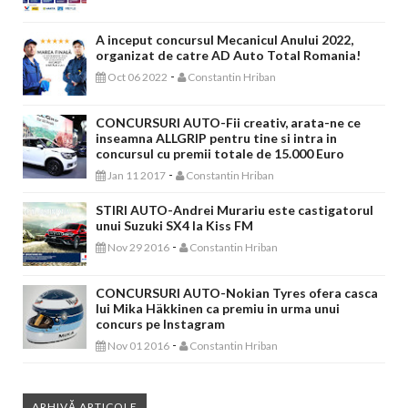
A inceput concursul Mecanicul Anului 2022,
organizat de catre AD Auto Total Romania!
-
Oct 06 2022
Constantin Hriban
CONCURSURI AUTO-Fii creativ, arata-ne ce
inseamna ALLGRIP pentru tine si intra in
concursul cu premii totale de 15.000 Euro
-
Jan 11 2017
Constantin Hriban
STIRI AUTO-Andrei Murariu este castigatorul
unui Suzuki SX4 la Kiss FM
-
Nov 29 2016
Constantin Hriban
CONCURSURI AUTO-Nokian Tyres ofera casca
lui Mika Häkkinen ca premiu in urma unui
concurs pe Instagram
-
Nov 01 2016
Constantin Hriban
ARHIVĂ ARTICOLE