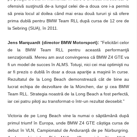
ofensivă susţinută de-a lungul celei de-a doua ore i-a permis
să preia locul al doilea când mai erau două tururi şi să ofere
prima dublă pentru BMW Team RLL după cursa de 12 ore de
la Sebring (SUA), în 2011.
Jens Marquardt (director BMW Motorsport):
"Felicitări celor
de la BMW Team RLL pentru această performanţă
senzaţională. Mereu am avut convingerea că BMW Z4 GTE va
fi un model de succes în ALMS. Totuşi, nici cei mai optimişti nu
ar fi prezis o dublă în doar a doua apariţie a maşinii în curse.
Rezultatul de la Long Beach demonstrează cât de bine au
lucrat echipa de dezvoltare de la München, dar şi cea BMW
Team RLL. Strategia noastră de la Long Beach a fost perfectă,
iar cei patru piloţi au transformat-o într-un rezultat deosebit."
Victoria de pe Long Beach vine la numai o săptămână după
primul triumf în Europa, unde BMW Z4 GTE câștiga cursa de
debut în VLN, Campionatul de Anduranţă de pe Nürburgring.