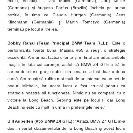
Acolo, echipajul Dirk Müller (Germania), Jörg Müller
(Germania) şi Augusto Farfus (Brazilia) încheia pe prima
poziție, în timp ce Claudia Hürtgen (Germania), Jens
Klingmann (Germania) şi Martin Tomczyk (Germania)
terminau pe locul al treilea.
Bobby Rahal (Team Principal BMW Team RLL):
"Este o
performanţă foarte bună. Maşina #55 a reuşit o strategie
excelentă. Am urmat tactici diferite şi în final am adus ambele
maşini în faţa concurenţei, astfel că BMW Z4 GTE intră în
cartea de istorie graţie dublei din ceea ce a fost doar a doua
cursă. Am reuşit să rulăm mai mult de un interval cu un set de
pneuri Michelin, iar acest lucru a fost crucial pentru ca
strategia noastră să funcţioneze. Nimic nu se compară cu o
victorie la Long Beach. Sebring este pe locul I, dar Long
Beach nu este cu mult în urmă în preferinţele mele."
Bill Auberlen (#55 BMW Z4 GTE):
"Astăzi, BMW Z4 GTE m-a
dus în vârful clasamentului de la Long Beach şi acest lucru