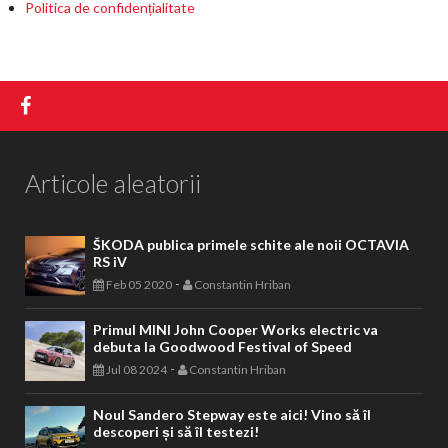
Politica de confidențialitate
Articole aleatorii
ŠKODA publica primele schite ale noii OCTAVIA
RS iV
-
Feb 05 2020
Constantin Hriban
Primul MINI John Cooper Works electric va
debuta la Goodwood Festival of Speed
-
Jul 08 2024
Constantin Hriban
Noul Sandero Stepway este aici! Vino să îl
descoperi și să îl testezi!