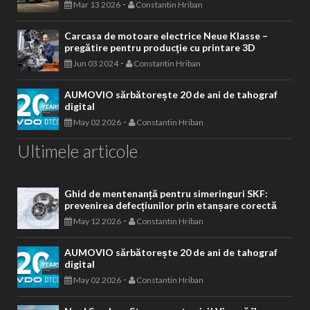
-
Mar 13 2026
Constantin Hriban
Carcasa de motoare electrice Neue Klasse –
pregătire pentru producţie cu printare 3D
-
Jun 03 2024
Constantin Hriban
AUMOVIO sărbătorește 20 de ani de tahograf
digital
-
May 02 2026
Constantin Hriban
Ultimele articole
Ghid de mentenanță pentru simeringuri SKF:
prevenirea defecțiunilor prin etanșare corectă
-
May 12 2026
Constantin Hriban
AUMOVIO sărbătorește 20 de ani de tahograf
digital
-
May 02 2026
Constantin Hriban