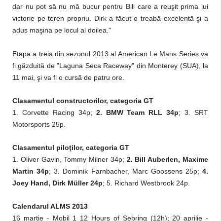
dar nu pot să nu mă bucur pentru Bill care a reuşit prima lui
victorie pe teren propriu. Dirk a făcut o treabă excelentă şi a
adus maşina pe locul al doilea."
Etapa a treia din sezonul 2013 al American Le Mans Series va
fi găzduită de "Laguna Seca Raceway" din Monterey (SUA), la
11 mai, şi va fi o cursă de patru ore.
Clasamentul constructorilor, categoria GT
1. Corvette Racing 34p;
2. BMW Team RLL 34p
; 3. SRT
Motorsports 25p.
Clasamentul piloţilor, categoria GT
1. Oliver Gavin, Tommy Milner 34p;
2. Bill Auberlen, Maxime
Martin 34p
; 3. Dominik Farnbacher, Marc Goossens 25p;
4.
Joey Hand, Dirk Müller 24p
; 5. Richard Westbrook 24p.
Calendarul ALMS 2013
16 martie - Mobil 1 12 Hours of Sebring (12h); 20 aprilie -