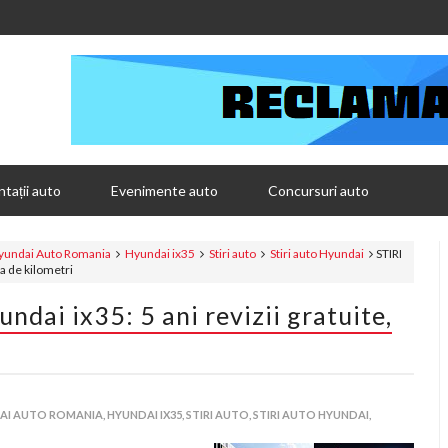
tații auto
Evenimente auto
Concursuri auto
yundai Auto Romania
Hyundai ix35
Stiri auto
Stiri auto Hyundai
STIRI
ta de kilometri
dai ix35: 5 ani revizii gratuite,
AI AUTO ROMANIA,
HYUNDAI IX35,
STIRI AUTO,
STIRI AUTO HYUNDAI,