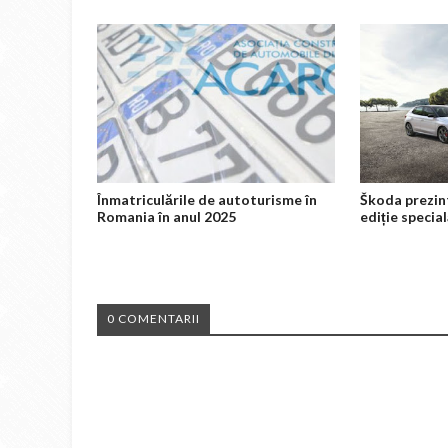
Înmatriculările de autoturisme în
Škoda prezin
Romania în anul 2025
ediție specia
0 COMENTARII