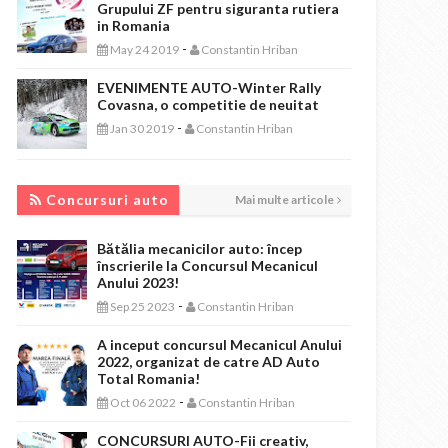
Grupului ZF pentru siguranta rutiera
in Romania
-
May 24 2019
Constantin Hriban
EVENIMENTE AUTO-Winter Rally
Covasna, o competitie de neuitat
-
Jan 30 2019
Constantin Hriban
CONCURSURI AUTO
Concursuri auto
Mai multe articole
Bătălia mecanicilor auto: încep
înscrierile la Concursul Mecanicul
Anului 2023!
-
Sep 25 2023
Constantin Hriban
A inceput concursul Mecanicul Anului
2022, organizat de catre AD Auto
Total Romania!
-
Oct 06 2022
Constantin Hriban
CONCURSURI AUTO-Fii creativ,