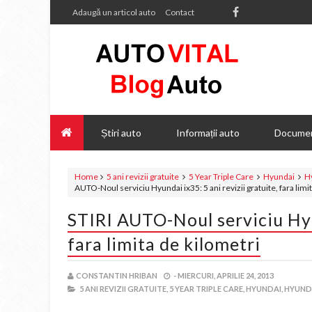
Adaugă un articol auto
Contact
Știri auto
Informații auto
Documen
Home
5 ani revizii gratuite
5 Year Triple Care
Hyundai
H
AUTO-Noul serviciu Hyundai ix35: 5 ani revizii gratuite, fara limi
STIRI AUTO-Noul serviciu Hyun
fara limita de kilometri
CONSTANTIN HRIBAN
-
MIERCURI, APRILIE 24, 2013
5 ANI REVIZII GRATUITE,
5 YEAR TRIPLE CARE,
HYUNDAI,
HYUND