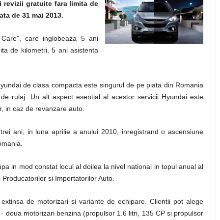
evizii gratuite fara limita de
data de 31 mai 2013.
 Care", care inglobeaza 5 ani
ita de kilometri, 5 ani asistenta
 Hyundai de clasa compacta este singurul de pe piata din Romania
de rulaj. Un alt aspect esential al acestor servicii Hyundai este
r, in caz de revanzare auto.
rei ani, in luna aprilie a anului 2010, inregistrand o ascensiune
Romania.
a in mod constat locul al doilea la nivel national in topul anual al
Producatorilor si Importatorilor Auto.
xtinsa de motorizari si variante de echipare. Clientii pot alege
 - doua motorizari benzina (propulsor 1.6 litri, 135 CP si propulsor