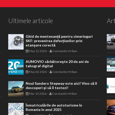
Ultimele articole
Art
Ghid de mentenanță pentru simeringuri
SKF: prevenirea defecțiunilor prin
etanșare corectă
-
May 12 2026
Constantin Hriban
AUMOVIO sărbătorește 20 de ani de
tahograf digital
-
May 02 2026
Constantin Hriban
Noul Sandero Stepway este aici! Vino să îl
descoperi și să îl testezi!
-
Mar 13 2026
Constantin Hriban
Înmatriculările de autoturisme în
Romania în anul 2025