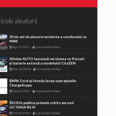
icole aleatorii
20 de ani de placere moderna a condusului cu
MINI
-
Apr 27 2021
Constantin Hriban
Allview AUTO lansează versiunea cu 4 locuri
și baterie extinsă a modelului CityZEN
-
Mar 20 2024
Constantin Hriban
BMW, Ford şi Honda încep operaţiunile
ChargeScape
-
Sep 22 2024
Constantin Hriban
ŠKODA publica primele schite ale noii
OCTAVIA RS iV
-
Feb 05 2020
Constantin Hriban