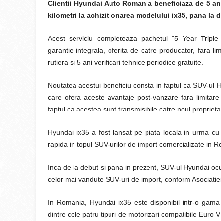
Clientii Hyundai Auto Romania beneficiaza de 5 ani r
kilometri la achizitionarea modelului ix35, pana la 
Acest serviciu completeaza pachetul "5 Year Triple
garantie integrala, oferita de catre producator, fara lim
rutiera si 5 ani verificari tehnice periodice gratuite.
Noutatea acestui beneficiu consta in faptul ca SUV-ul
care ofera aceste avantaje post-vanzare fara limitare 
faptul ca acestea sunt transmisibile catre noul proprieta
Hyundai ix35 a fost lansat pe piata locala in urma cu t
rapida in topul SUV-urilor de import comercializate in 
Inca de la debut si pana in prezent, SUV-ul Hyundai ocup
celor mai vandute SUV-uri de import, conform Asociatiei 
In Romania, Hyundai ix35 este disponibil intr-o gama e
dintre cele patru tipuri de motorizari compatibile Euro V