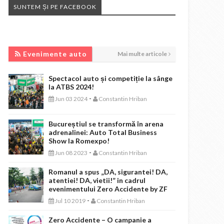
SUNTEM ȘI PE FACEBOOK
EVENIMENTE AUTO
Evenimente auto
Mai multe articole
Spectacol auto și competiție la sânge
la ATBS 2024!
-
Jun 03 2024
Constantin Hriban
Bucureștiul se transformă în arena
adrenalinei: Auto Total Business
Show la Romexpo!
-
Jun 08 2023
Constantin Hriban
Romanul a spus „DA, sigurantei! DA,
atentiei! DA, vietii!” in cadrul
evenimentului Zero Accidente by ZF
-
Jul 10 2019
Constantin Hriban
Zero Accidente – O campanie a