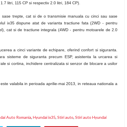
.7 litri, 115 CP si respectiv 2.0 litri, 184 CP).
u sase trepte, cat si de o transmisie manuala cu cinci sau sase
lul ix35 dispune atat de varianta tractiune fata (2WD - pentru
esel), cat si de tractiune integrala (4WD - pentru motoarele de 2.0
oducerea a cinci variante de echipare, oferind confort si siguranta.
mara sisteme de siguranta precum ESP, asistenta la urcarea si
ale si cortina, inchidere centralizata si senzor de blocare a usilor
e valabila in perioada aprilie-mai 2013, in reteaua nationala a
dai Auto Romania
,
Hyundai ix35
,
Stiri auto
,
Stiri auto Hyundai