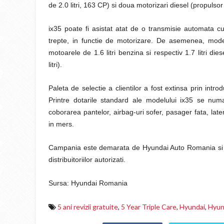
de 2.0 litri, 163 CP) si doua motorizari diesel (propulsor 1
ix35 poate fi asistat atat de o transmisie automata c
trepte, in functie de motorizare. De asemenea, mode
motoarele de 1.6 litri benzina si respectiv 1.7 litri di
litri).
Paleta de selectie a clientilor a fost extinsa prin intr
Printre dotarile standard ale modelului ix35 se nu
coborarea pantelor, airbag-uri sofer, pasager fata, later
in mers.
Campania este demarata de Hyundai Auto Romania si est
distribuitoriilor autorizati.
Sursa: Hyundai Romania
5 ani revizii gratuite
,
5 Year Triple Care
,
Hyundai
,
Hyun