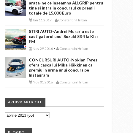
arata-ne ce inseamna ALLGRIP pentru
tine si intra in concursul cu premii
totale de 15.000 Euro
-
Jan 11 2017
Constantin Hriban
STIRI AUTO-Andrei Murariu este
castigatorul unui Suzuki SX4 la Kiss
FM
-
Nov 29 2016
Constantin Hriban
CONCURSURI AUTO-Nokian Tyres
ofera casca lui Mika Häkkinen ca
premiu in urma unui concurs pe
Instagram
-
Nov 01 2016
Constantin Hriban
ARHIVĂ ARTICOLE
BLOGROLL