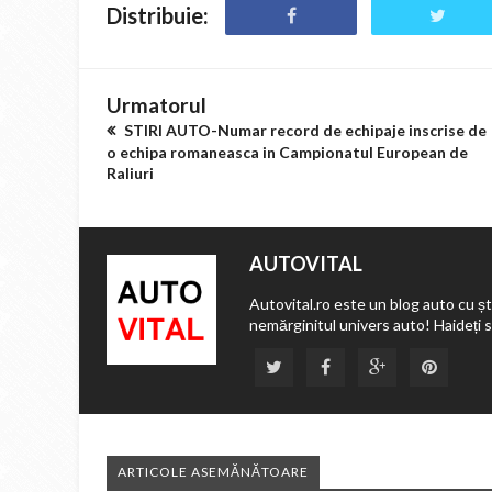
Distribuie:
Urmatorul
STIRI AUTO-Numar record de echipaje inscrise de
o echipa romaneasca in Campionatul European de
Raliuri
AUTOVITAL
Autovital.ro este un blog auto cu ști
nemărginitul univers auto! Haideți 
ARTICOLE ASEMĂNĂTOARE