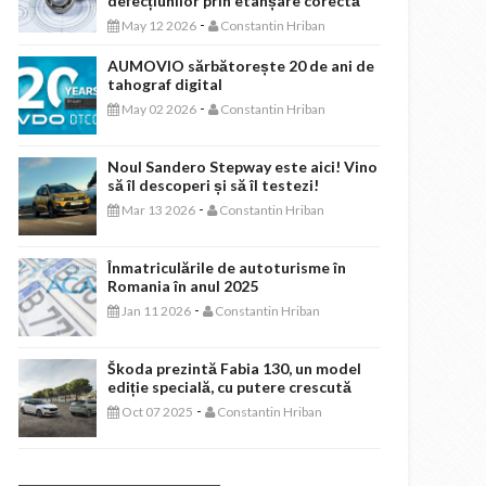
defecțiunilor prin etanșare corectă
-
May 12 2026
Constantin Hriban
AUMOVIO sărbătorește 20 de ani de
tahograf digital
-
May 02 2026
Constantin Hriban
Noul Sandero Stepway este aici! Vino
să îl descoperi și să îl testezi!
-
Mar 13 2026
Constantin Hriban
Înmatriculările de autoturisme în
Romania în anul 2025
-
Jan 11 2026
Constantin Hriban
Škoda prezintă Fabia 130, un model
ediție specială, cu putere crescută
-
Oct 07 2025
Constantin Hriban