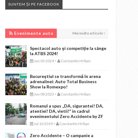
SUNTEM ȘI PE FACEBOOK
EVENIMENTE AUTO
Evenimente auto
Mai multe articole
Spectacol auto și competiție la sânge
la ATBS 2024!
-
Jun 03 2024
Constantin Hriban
Bucureștiul se transformă în arena
adrenalinei: Auto Total Business
Show la Romexpo!
-
Jun 08 2023
Constantin Hriban
Romanul a spus „DA, sigurantei! DA,
atentiei! DA, vietii!” in cadrul
evenimentului Zero Accidente by ZF
-
Jul 10 2019
Constantin Hriban
Zero Accidente – O campanie a