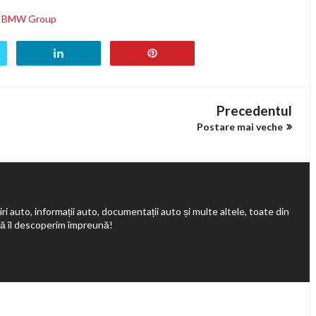
i BMW Group
Precedentul
Postare mai veche
ri auto, informații auto, documentații auto și multe altele, toate din
să îl descoperim împreună!