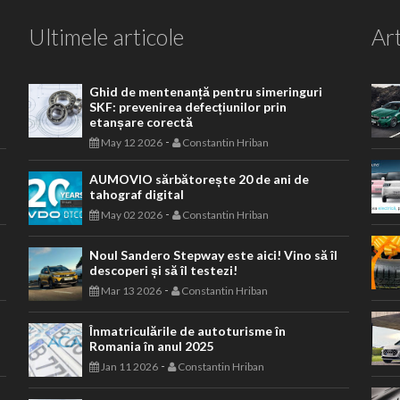
Ultimele articole
Art
Ghid de mentenanță pentru simeringuri
SKF: prevenirea defecțiunilor prin
etanșare corectă
-
May 12 2026
Constantin Hriban
AUMOVIO sărbătorește 20 de ani de
tahograf digital
-
May 02 2026
Constantin Hriban
Noul Sandero Stepway este aici! Vino să îl
descoperi și să îl testezi!
-
Mar 13 2026
Constantin Hriban
Înmatriculările de autoturisme în
Romania în anul 2025
-
Jan 11 2026
Constantin Hriban