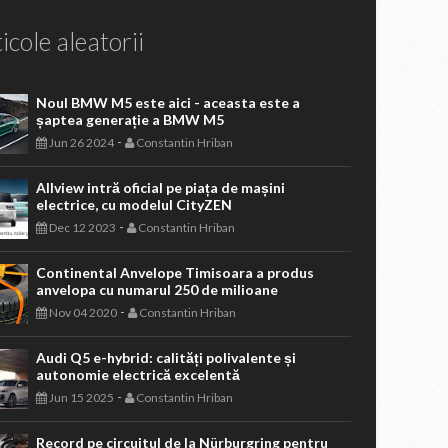
icole aleatorii
Noul BMW M5 este aici - aceasta este a
șaptea generație a BMW M5
-
Jun 26 2024
Constantin Hriban
Allview intră oficial pe piața de mașini
electrice, cu modelul CityZEN
-
Dec 12 2023
Constantin Hriban
Continental Anvelope Timisoara a produs
anvelopa cu numarul 250 de milioane
-
Nov 04 2020
Constantin Hriban
Audi Q5 e-hybrid: calități polivalente și
autonomie electrică excelentă
-
Jun 15 2025
Constantin Hriban
Record pe circuitul de la Nürburgring pentru