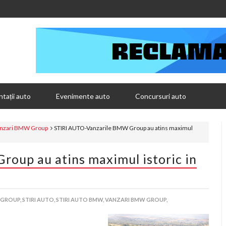
tații auto
Evenimente auto
Concursuri auto
nzari BMW Group
STIRI AUTO-Vanzarile BMW Group au atins maximul
oup au atins maximul istoric in
GROUP,
STIRI AUTO,
STIRI AUTO BMW,
VANZARI BMW GROUP,