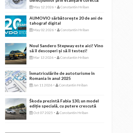
defecțiunilor prin etanșare corectă
-
May 12 2026
Constantin Hriban
AUMOVIO sărbătorește 20 de ani de
tahograf digital
-
May 02 2026
Constantin Hriban
Noul Sandero Stepway este aici! Vino
să îl descoperi și să îl testezi!
-
Mar 13 2026
Constantin Hriban
Înmatriculările de autoturisme în
Romania în anul 2025
-
Jan 11 2026
Constantin Hriban
Škoda prezintă Fabia 130, un model
ediție specială, cu putere crescută
-
Oct 07 2025
Constantin Hriban