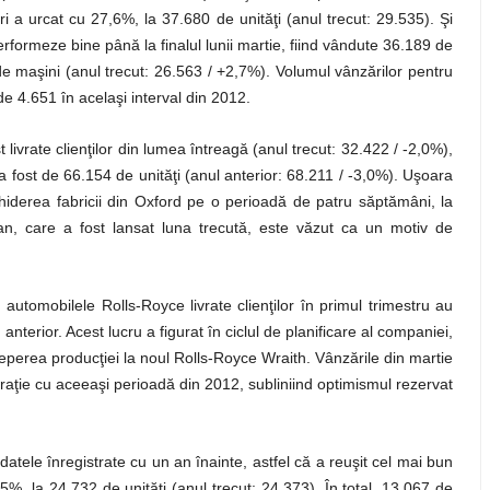
 a urcat cu 27,6%, la 37.680 de unităţi (anul trecut: 29.535). Şi
ormeze bine până la finalul lunii martie, fiind vândute 36.189 de
 de maşini (anul trecut: 26.563 / +2,7%). Volumul vânzărilor pentru
e 4.651 în acelaşi interval din 2012.
t livrate clienţilor din lumea întreagă (anul trecut: 32.422 / -2,0%),
3 a fost de 66.154 de unităţi (anul anterior: 68.211 / -3,0%). Uşoara
hiderea fabricii din Oxford pe o perioadă de patru săptămâni, la
n, care a fost lansat luna trecută, este văzut ca un motiv de
automobilele Rolls-Royce livrate clienţilor în primul trimestru au
nterior. Acest lucru a figurat în ciclul de planificare al companiei,
nceperea producţiei la noul Rolls-Royce Wraith. Vânzările din martie
araţie cu aceeaşi perioadă din 2012, subliniind optimismul rezervat
datele înregistrate cu un an înainte, astfel că a reuşit cel mai bun
,5%, la 24.732 de unităţi (anul trecut: 24.373). În total, 13.067 de