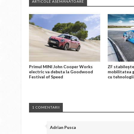
ARTICOLE ASEMĂNĂTOARE
Primul MINI John Cooper Works
ZF stabilește
electric va debuta la Goodwood
mobilitatea 
Festival of Speed
cu tehnologii
1 COMENTARII
Adrian Pusca