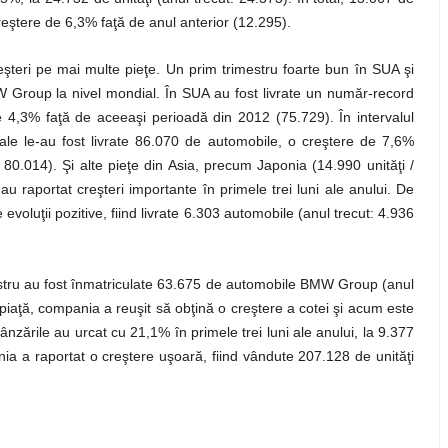
creştere de 6,3% faţă de anul anterior (12.295).
eşteri pe mai multe pieţe. Un prim trimestru foarte bun în SUA şi
MW Group la nivel mondial. În SUA au fost livrate un număr-record
e 4,3% faţă de aceeaşi perioadă din 2012 (75.729). În intervalul
ntale le-au fost livrate 86.070 de automobile, o creştere de 7,6%
80.014). Şi alte pieţe din Asia, precum Japonia (14.990 unităţi /
 raportat creşteri importante în primele trei luni ale anului. De
evoluţii pozitive, fiind livrate 6.303 automobile (anul trecut: 4.936
estru au fost înmatriculate 63.675 de automobile BMW Group (anul
n piaţă, compania a reuşit să obţină o creştere a cotei şi acum este
nzările au urcat cu 21,1% în primele trei luni ale anului, la 9.377
ia a raportat o creştere uşoară, fiind vândute 207.128 de unităţi