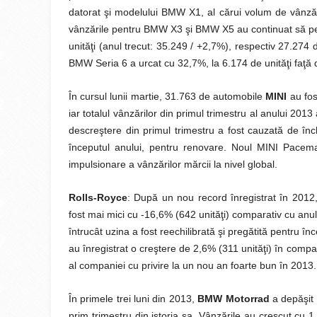
datorat şi modelului BMW X1, al cărui volum de vânzări
vânzările pentru BMW X3 şi BMW X5 au continuat să perf
unităţi (anul trecut: 35.249 / +2,7%), respectiv 27.274
BMW Seria 6 a urcat cu 32,7%, la 6.174 de unităţi faţă d
În cursul lunii martie, 31.763 de automobile
MINI
au fos
iar totalul vânzărilor din primul trimestru al anului 201
descreştere din primul trimestru a fost cauzată de înc
începutul anului, pentru renovare. Noul MINI Pacema
impulsionare a vânzărilor mărcii la nivel global.
Rolls-Royce
: După un nou record înregistrat în 2012, 
fost mai mici cu -16,6% (642 unităţi) comparativ cu anul a
întrucât uzina a fost reechilibrată şi pregătită pentru î
au înregistrat o creştere de 2,6% (311 unităţi) în comp
al companiei cu privire la un nou an foarte bun în 2013.
În primele trei luni din 2013,
BMW Motorrad
a depăşit 
prim trimestru din istoria sa. Vânzările au crescut cu 1