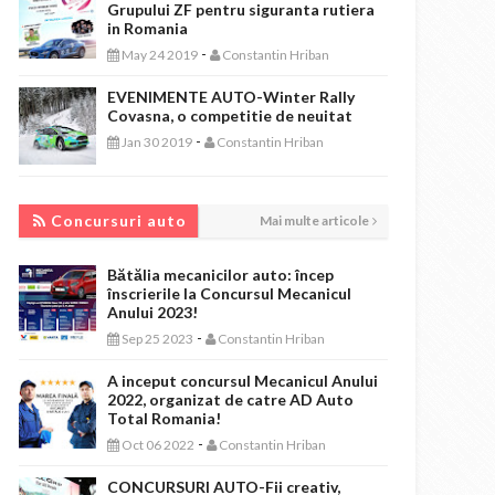
Grupului ZF pentru siguranta rutiera
in Romania
-
May 24 2019
Constantin Hriban
EVENIMENTE AUTO-Winter Rally
Covasna, o competitie de neuitat
-
Jan 30 2019
Constantin Hriban
CONCURSURI AUTO
Concursuri auto
Mai multe articole
Bătălia mecanicilor auto: încep
înscrierile la Concursul Mecanicul
Anului 2023!
-
Sep 25 2023
Constantin Hriban
A inceput concursul Mecanicul Anului
2022, organizat de catre AD Auto
Total Romania!
-
Oct 06 2022
Constantin Hriban
CONCURSURI AUTO-Fii creativ,