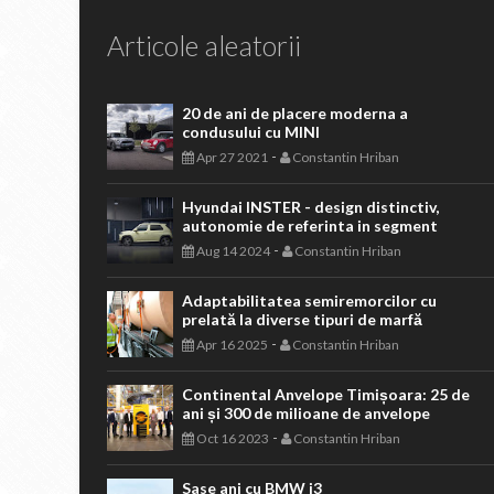
Articole aleatorii
20 de ani de placere moderna a
condusului cu MINI
-
Apr 27 2021
Constantin Hriban
Hyundai INSTER - design distinctiv,
autonomie de referinta in segment
-
Aug 14 2024
Constantin Hriban
Adaptabilitatea semiremorcilor cu
prelată la diverse tipuri de marfă
-
Apr 16 2025
Constantin Hriban
Continental Anvelope Timișoara: 25 de
ani și 300 de milioane de anvelope
-
Oct 16 2023
Constantin Hriban
Sase ani cu BMW i3