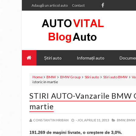
Adaugă un articol auto
Contact
Știri auto
Informații auto
Documen
Home
BMW
BMW Group
Stiri auto
Stiri auto BMW
Va
istoric in martie
STIRI AUTO-Vanzarile BMW Gr
martie
CONSTANTIN HRIBAN
-
JOI, APRILIE 11, 2013
BMW,
BMW 
191.269 de maşini livrate, o creştere de 3,0%.