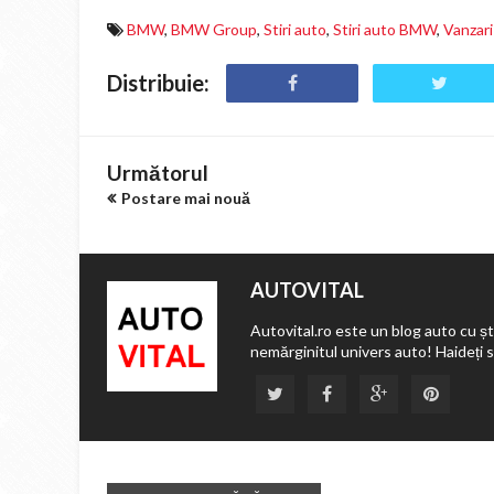
BMW
,
BMW Group
,
Stiri auto
,
Stiri auto BMW
,
Vanzar
Distribuie:
Următorul
Postare mai nouă
AUTOVITAL
Autovital.ro este un blog auto cu ști
nemărginitul univers auto! Haideți 