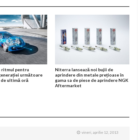
 ritmul pentru
Niterra lansează noi bujii de
generației următoare
aprindere din metale prețioase în
 de ultimă oră
gama sa de piese de aprindere NGK
Aftermarket
vineri, aprilie 12, 2013