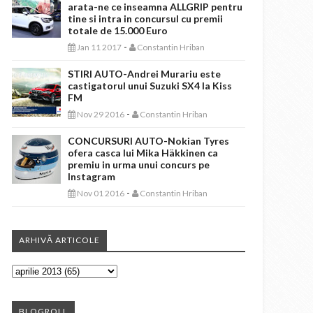
arata-ne ce inseamna ALLGRIP pentru
tine si intra in concursul cu premii
totale de 15.000 Euro
-
Jan 11 2017
Constantin Hriban
STIRI AUTO-Andrei Murariu este
castigatorul unui Suzuki SX4 la Kiss
FM
-
Nov 29 2016
Constantin Hriban
CONCURSURI AUTO-Nokian Tyres
ofera casca lui Mika Häkkinen ca
premiu in urma unui concurs pe
Instagram
-
Nov 01 2016
Constantin Hriban
ARHIVĂ ARTICOLE
BLOGROLL