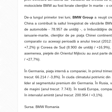
motociclete BMW au fost livrate clienţilor în martie - o 
De-a lungul primelor trei luni,
BMW Group
a reuşit cr
China a contribuit la saltul înregistrat de vânzările B
de automobile - 78.957 de unităţi -, o îmbunătăţire d
ianuarie-martie, clienţilor de pe piaţa Chinei contine
comparativ cu aceeaşi perioadă a anului trecut (2012: 
+7,2%) şi Coreea de Sud (8.900 de unităţi / +16,9%), au
asemenea, pieţele din Orientul Mijlociu au avut parte de 
/ +27,7%).
În Germania, piaţa internă a companiei, în primul trim
trecut: 66.214 / -3,8%). În ciuda climatului potrivnic di
lider al segmentului premium din Germania. În Rusia, vâ
de maşini (anul trecut: 7.743). În toată Europa, compan
în intervalul amintit (anul trecut: 200.954 / +3,1%).
Sursa: BMW Romania