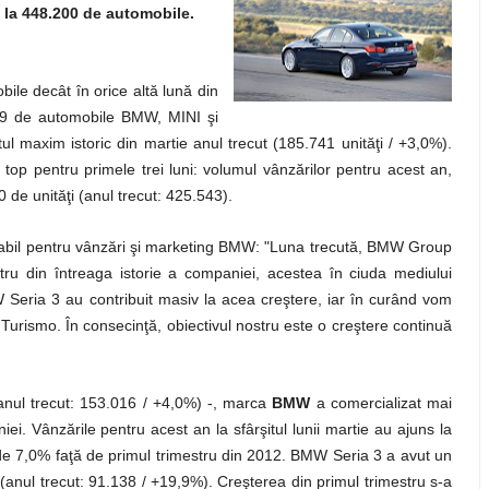
 la 448.200 de automobile.
le decât în orice altă lună din
269 de automobile BMW, MINI şi
ul maxim istoric din martie anul trecut (185.741 unităţi / +3,0%).
op pentru primele trei luni: volumul vânzărilor pentru acest an,
0 de unităţi (anul trecut: 425.543).
sabil pentru vânzări şi marketing BMW: "Luna trecută, BMW Group
tru din întreaga istorie a companiei, acestea în ciuda mediului
Seria 3 au contribuit masiv la acea creştere, iar în curând vom
rismo. În consecinţă, obiectivul nostru este o creştere continuă
(anul trecut: 153.016 / +4,0%) -, marca
BMW
a comercializat mai
iei. Vânzările pentru acest an la sfârşitul lunii martie au ajuns la
de 7,0% faţă de primul trimestru din 2012. BMW Seria 3 a avut un
anul trecut: 91.138 / +19,9%). Creşterea din primul trimestru s-a