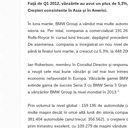
Faţă de Q1 2012, vânzările au avut un plus de 5,3%,
Creşteri consistente în Asia şi în Americi.
În luna martie, BMW Group a vândut mai multe automobi
istoria sa. Per total, compania a comercializat 191.
Rolls-Royce în cursul lunii trecute, depăşind precedent
De asemenea, compania a înregistrat un nou nivel de t
până la finalul lunii martie, a crescut cu 5,3%, la 448.20
Ian Robertson, membru în Consiliul Director şi respon
a reuşit cele mai bune vânzări şi cel mai bun trimes
economic nefavorabil în Europa. Vânzările gamei BMW 
extinde gama de succes Seria 3 cu BMW Seria 3 Gran Tu
a vânzărilor BMW Group la nivel mondial în 2013."
Prin volumul la nivel global - 159.195 de automobile 
multe maşini decât în orice altă lună din istoria compan
381.404 automobile (anul trecut: 356.562), o creştere 
prim trimestru excelent, cu 109.279 de maşini vândute (