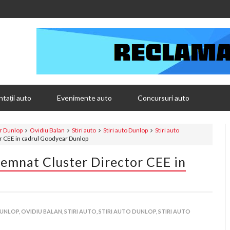
tații auto
Evenimente auto
Concursuri auto
r Dunlop
Ovidiu Balan
Stiri auto
Stiri auto Dunlop
Stiri auto
r CEE in cadrul Goodyear Dunlop
emnat Cluster Director CEE in
UNLOP,
OVIDIU BALAN,
STIRI AUTO,
STIRI AUTO DUNLOP,
STIRI AUTO