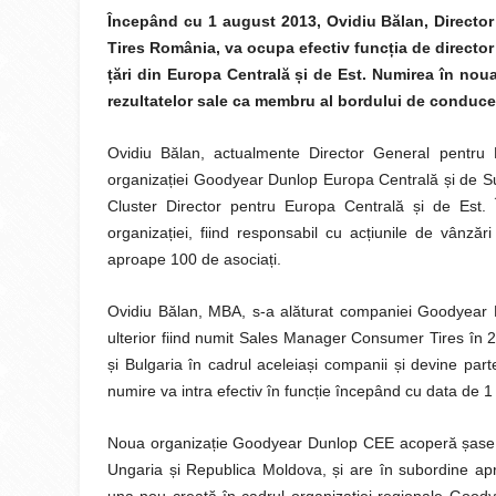
Începând cu 1 august 2013, Ovidiu Bălan, Directo
Tires România, va ocupa efectiv func
ț
ia de directo
ț
ări din Europa Centrală
ș
i de Est. Numirea în nou
rezultatelor sale ca membru al bordului de conduc
Ovidiu Bălan, actualmente Director General pentr
organiza
ț
iei Goodyear Dunlop Europa Centrală
ș
i de S
Cluster Director pentru Europa Centrală
ș
i de Est.
organiza
ț
iei, fiind responsabil cu ac
ț
iunile de vânzăr
aproape 100 de asocia
ț
i.
Ovidiu Bălan, MBA, s-a alăturat companiei Goodyear 
ulterior fiind numit Sales Manager Consumer Tires în 
ș
i Bulgaria în cadrul aceleia
ș
i companii
ș
i devine par
numire va intra efectiv în func
ț
ie începând cu data de 1
Noua organiza
ț
ie Goodyear Dunlop CEE acoperă
ș
ase
Ungaria
ș
i Republica Moldova,
ș
i are în subordine a