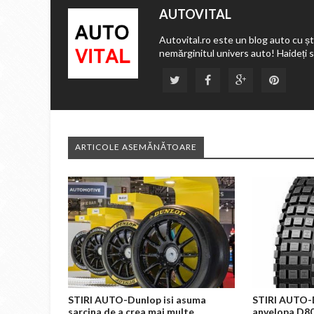
AUTOVITAL
Autovital.ro este un blog auto cu ști
nemărginitul univers auto! Haideți 
ARTICOLE ASEMĂNĂTOARE
STIRI AUTO-Dunlop isi asuma
STIRI AUTO-
sarcina de a crea mai multe
anvelopa D8