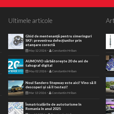
Ultimele articole
Art
Ghid de mentenanță pentru simeringuri
SKF: prevenirea defecțiunilor prin
etanșare corectă
-
May 12 2026
Constantin Hriban
AUMOVIO sărbătorește 20 de ani de
tahograf digital
-
May 02 2026
Constantin Hriban
Noul Sandero Stepway este aici! Vino să îl
descoperi și să îl testezi!
-
Mar 13 2026
Constantin Hriban
Înmatriculările de autoturisme în
Romania în anul 2025