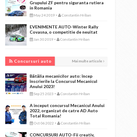
Grupului ZF pentru siguranta rutiera
in Romania
-
May 24 2019
Constantin Hriban
EVENIMENTE AUTO-Winter Rally
Covasna, o competitie de neuitat
-
Jan 30 2019
Constantin Hriban
CONCURSURI AUTO
Concursuri auto
Mai multe articole
Bătălia mecanicilor auto: încep
înscrierile la Concursul Mecanicul
Anului 2023!
-
Sep 25 2023
Constantin Hriban
A inceput concursul Mecanicul Anului
2022, organizat de catre AD Auto
Total Romania!
-
Oct 06 2022
Constantin Hriban
CONCURSURI AUTO-Fii creativ,