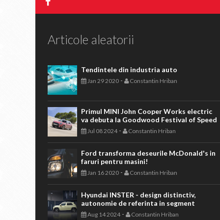
Articole aleatorii
Tendintele din industria auto
-
Jan 29 2020
Constantin Hriban
Primul MINI John Cooper Works electric
va debuta la Goodwood Festival of Speed
-
Jul 08 2024
Constantin Hriban
Ford transforma deseurile McDonald's in
faruri pentru masini!
-
Jan 16 2020
Constantin Hriban
Hyundai INSTER - design distinctiv,
autonomie de referinta in segment
-
Aug 14 2024
Constantin Hriban