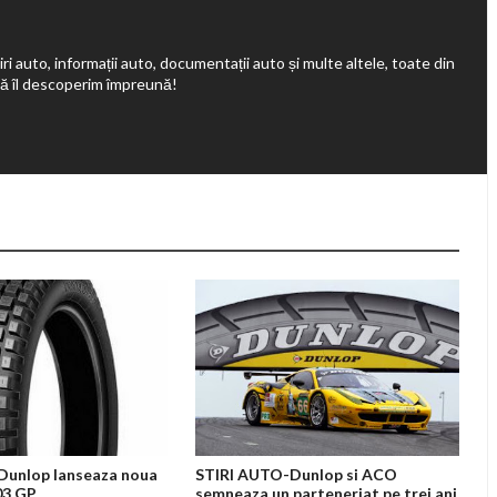
ri auto, informații auto, documentații auto și multe altele, toate din
să îl descoperim împreună!
Dunlop lanseaza noua
STIRI AUTO-Dunlop si ACO
03 GP
semneaza un parteneriat pe trei ani