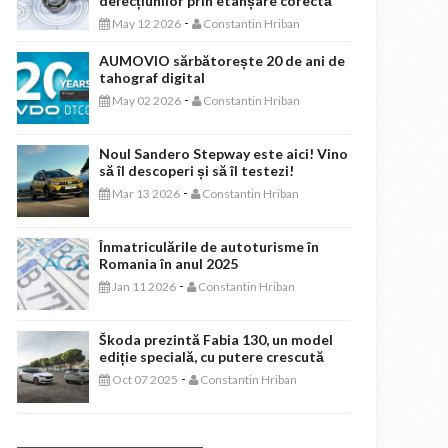
defecțiunilor prin etanșare corectă
-
May 12 2026
Constantin Hriban
AUMOVIO sărbătorește 20 de ani de
tahograf digital
-
May 02 2026
Constantin Hriban
Noul Sandero Stepway este aici! Vino
să îl descoperi și să îl testezi!
-
Mar 13 2026
Constantin Hriban
Înmatriculările de autoturisme în
Romania în anul 2025
-
Jan 11 2026
Constantin Hriban
Škoda prezintă Fabia 130, un model
ediție specială, cu putere crescută
-
Oct 07 2025
Constantin Hriban