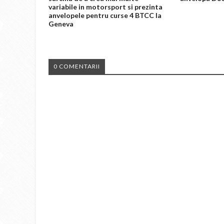
variabile in motorsport si prezinta
anvelopele pentru curse 4 BTCC la
Geneva
0 COMENTARII