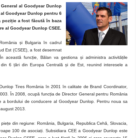
r General al Goodyear Dunlop
r al Goodyear Dunlop pentru 6
a pozi
ț
ie a fost făcută în baza
ere al Goodyear Dunlop CSEE.
u România
ș
i Bulgaria în cadrul
ud Est (CSEE), a fost desemnat
 În această func
ț
ie, Bălan va gestiona
ș
i administra activită
ț
ile
i din 6
ț
ări din Europa Centrală
ș
i de Est, reunind interesele a
Dunlop Tires România în 2001 în calitate de Brand Coordinator,
2003. În 2008, ocupă func
ț
ia de Director General pentru România
te a bordului de conducere al Goodyear Dunlop. Pentru noua sa
 august 2013.
 pie
ț
e din regiune: România, Bulgaria, Republica Cehă, Slovacia,
proape 100 de asocia
ț
i. Subsidiara CEE a Goodyear Dunlop este