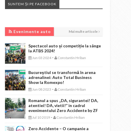
SUNTEM ȘI PE FACEBOOK
EVENIMENTE AUTO
Evenimente auto
Mai multe articole
Spectacol auto și competiție la sânge
la ATBS 2024!
-
Jun 03 2024
Constantin Hriban
Bucureștiul se transformă în arena
adrenalinei: Auto Total Business
Show la Romexpo!
-
Jun 08 2023
Constantin Hriban
Romanul a spus „DA, sigurantei! DA,
atentiei! DA, vietii!” in cadrul
evenimentului Zero Accidente by ZF
-
Jul 10 2019
Constantin Hriban
Zero Accidente – O campanie a