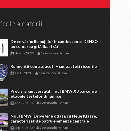
icole aleatorii
De ce vârfurile bujiilor incandescente DENSO
au culoarea gri/albastră?
-
Nov 09 2023
Constantin Hriban
Rulmentii contrafacuti – cunoasteti riscurile
-
Jul 10 2020
Constantin Hriban
Precis, sigur, versatil: noul BMW X3 parcurge
etapele testelor dinamice
-
Apr 22 2024
Constantin Hriban
Noul BMW iDrive vine odată cu Neue Klasse,
caracterizat de patru elemente centrale
-
Sep 02 2023
Constantin Hriban