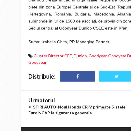
una nou creată în cadrul organiza
ț
iei regionale Goody
pie
ț
e din zona Europei Centrale
ș
i de Sud-Est (Republ
Hertegovina, România, Bulgaria, Macedonia, Alban
subîntinde în jur de 1500 de asocia
ț
i, ce provin din zo
Sediul central al Goodyear Dunlop CSEE este în Kranj, 
Sursa: Izabella Ghita, PR Managing Partner
Cluster Director CEE
,
Dunlop
,
Goodyear
,
Goodyear D
Goodyear
Distribuie:
Urmatorul
STIRI AUTO-Noul Honda CR-V primeste 5-stele
Euro NCAP la siguranta generala