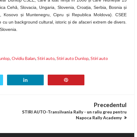
ear Dunlop CSEE, care a luat fiin
ț
ă în 2006
ș
i care reune
ș
te 15
ica Cehă, Slovacia, Ungaria, Slovenia, Croa
ț
ia, Serbia, Bosnia
ș
i
ia, Kosovo
ș
i Muntenegru, Cipru
ș
i Republica Moldova). CSEE
ne cu un background cultural, istoric
ș
i de afaceri extrem de divers.
Slovenia.
unlop
,
Ovidiu Balan
,
Stiri auto
,
Stiri auto Dunlop
,
Stiri auto
Precedentul
STIRI AUTO-Transilvania Rally - un raliu greu pentru
Napoca Rally Academy