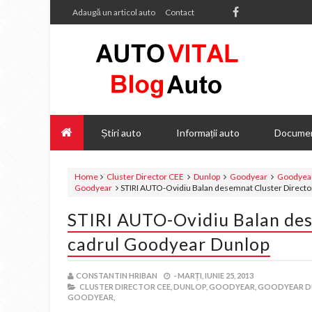
Adaugă un articol auto
Contact
Știri auto
Informații auto
Documen
Home
Cluster Director CEE
Dunlop
Goodyear
Goodyea
Goodyear
STIRI AUTO-Ovidiu Balan desemnat Cluster Directo
STIRI AUTO-Ovidiu Balan des
cadrul Goodyear Dunlop
CONSTANTIN HRIBAN
-
MARȚI, IUNIE 25, 2013
CLUSTER DIRECTOR CEE,
DUNLOP,
GOODYEAR,
GOODYEAR D
GOODYEAR,