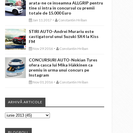
arata-ne ce inseamna ALLGRIP pentru
tine si intra in concursul cu premii
totale de 15.000 Euro
-
Jan 11 2017
Constantin Hriban
STIRI AUTO-Andrei Murariu este
castigatorul unui Suzuki SX4 la Kiss
FM
-
Nov 29 2016
Constantin Hriban
CONCURSURI AUTO-Nokian Tyres
ofera casca lui Mika Häkkinen ca
premiu in urma unui concurs pe
Instagram
-
Nov 01 2016
Constantin Hriban
ARHIVĂ ARTICOLE
BLOGROLL