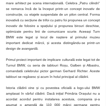
mare arhitect pe scena internațională. Celebra „Patru cilindri“
se remarca încă de la început printr-un concept inovativ de
construcție, cu etajele suspendate de un pilon central. Forma
inovativă cu secțiune de trifoi cu patru foi propunea un concept
inovativ de folosire a spațiului și propunea birouri deschise,
optimizate pentru linii de comunicare scurte. Aceeași Turn
BMW este legat și locul de naștere al primului muzeu
important dedicat mărcii, și acesta distingându-se printr-un
design de avangardă.
Primul proiect important de implicare culturală este legat tot de
Turnul BMW, cu seria de tablouri Roșu, Galben și Albastru,
comandată celebrului pictor german Gerhard Richter. Aceste
tablouri se regăsesc și acum în holul principal al clădirii.
Istoria clădirii vine și cu povestea oficială a logo-ului BMW
amplasat în vârful clădirii. Dacă inițial Primăria Orașului nu a
acordat acordul pentru instalarea acestuia, compania și-a
asumat o amendă de 110 000 mărci germane pentru