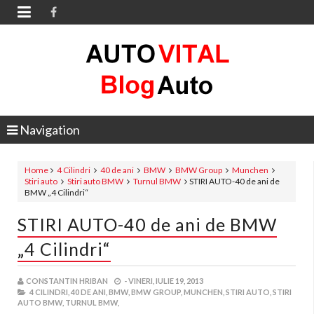

Navigation
Home
4 Cilindri
40 de ani
BMW
BMW Group
Munchen
Stiri auto
Stiri auto BMW
Turnul BMW
STIRI AUTO-40 de ani de
BMW „4 Cilindri“
STIRI AUTO-40 de ani de BMW
„4 Cilindri“
CONSTANTIN HRIBAN
-
VINERI, IULIE 19, 2013
4 CILINDRI,
40 DE ANI,
BMW,
BMW GROUP,
MUNCHEN,
STIRI AUTO,
STIRI
AUTO BMW,
TURNUL BMW,