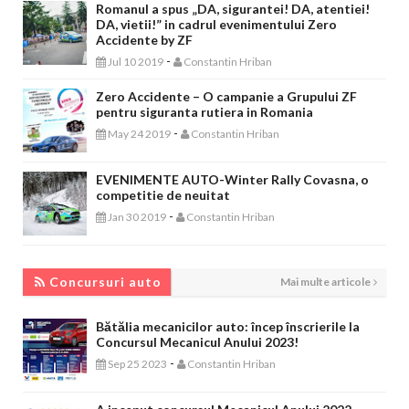
Romanul a spus „DA, sigurantei! DA, atentiei!
DA, vietii!” in cadrul evenimentului Zero
Accidente by ZF
-
Jul 10 2019
Constantin Hriban
Zero Accidente – O campanie a Grupului ZF
pentru siguranta rutiera in Romania
-
May 24 2019
Constantin Hriban
EVENIMENTE AUTO-Winter Rally Covasna, o
competitie de neuitat
-
Jan 30 2019
Constantin Hriban
CONCURSURI AUTO
Concursuri auto
Mai multe articole
Bătălia mecanicilor auto: încep înscrierile la
Concursul Mecanicul Anului 2023!
-
Sep 25 2023
Constantin Hriban