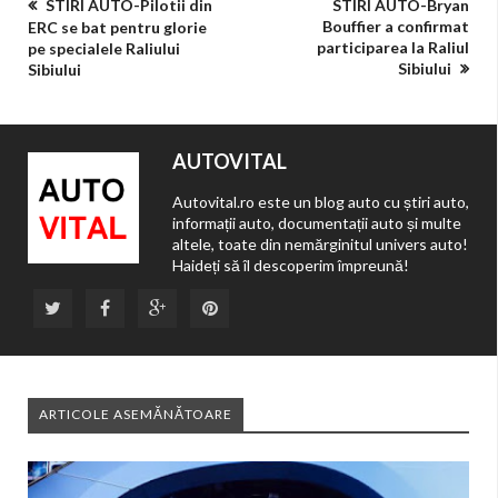
STIRI AUTO-Pilotii din
STIRI AUTO-Bryan
Bouffier a confirmat
ERC se bat pentru glorie
participarea la Raliul
pe specialele Raliului
Sibiului
Sibiului
AUTOVITAL
Autovital.ro este un blog auto cu știri auto,
informații auto, documentații auto și multe
altele, toate din nemărginitul univers auto!
Haideți să îl descoperim împreună!
ARTICOLE ASEMĂNĂTOARE