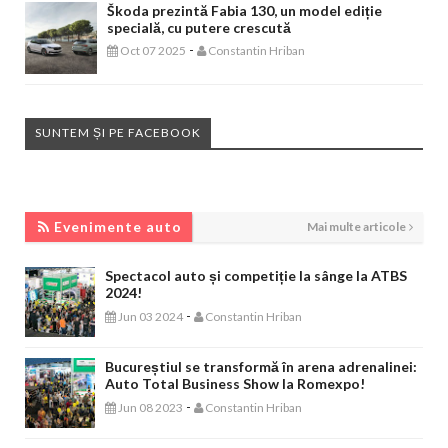
Škoda prezintă Fabia 130, un model ediție
specială, cu putere crescută
-
Oct 07 2025
Constantin Hriban
SUNTEM ȘI PE FACEBOOK
EVENIMENTE AUTO
Evenimente auto
Mai multe articole
Spectacol auto și competiție la sânge la ATBS
2024!
-
Jun 03 2024
Constantin Hriban
Bucureștiul se transformă în arena adrenalinei:
Auto Total Business Show la Romexpo!
-
Jun 08 2023
Constantin Hriban