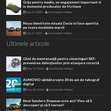
Grija pentru mediu, un angajament important si
in domeniul produselor de frictiune
-
Sep 17 2020
Constantin Hriban
Noua identitate vizuala Dacia isi face aparitia
pe toate modelele marcii
-
Jun 27 2022
Constantin Hriban
Ultimele articole
Ghid de mentenanță pentru simeringuri SKF:
prevenirea defecțiunilor prin etanșare corectă
-
May 12 2026
Constantin Hriban
AUMOVIO sărbătorește 20 de ani de tahograf
digital
-
May 02 2026
Constantin Hriban
Noul Sandero Stepway este aici! Vino să îl
descoperi și să îl testezi!
-
Mar 13 2026
Constantin Hriban