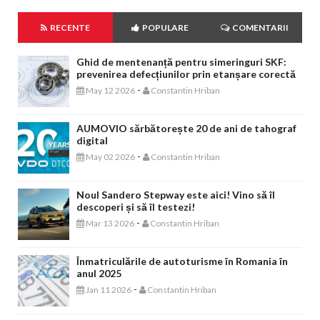
RECENTE
POPULARE
COMENTARII
Ghid de mentenanță pentru simeringuri SKF:
prevenirea defecțiunilor prin etanșare corectă
-
May 12 2026
Constantin Hriban
AUMOVIO sărbătorește 20 de ani de tahograf
digital
-
May 02 2026
Constantin Hriban
Noul Sandero Stepway este aici! Vino să îl
descoperi și să îl testezi!
-
Mar 13 2026
Constantin Hriban
Înmatriculările de autoturisme în Romania în
anul 2025
-
Jan 11 2026
Constantin Hriban