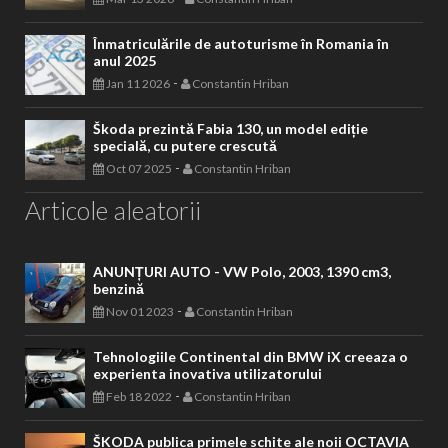
Înmatriculările de autoturisme în Romania în
anul 2025
-
Jan 11 2026
Constantin Hriban
Škoda prezintă Fabia 130, un model ediție
specială, cu putere crescută
-
Oct 07 2025
Constantin Hriban
Articole aleatorii
ANUNȚURI AUTO - VW Polo, 2003, 1390 cm3,
benzină
-
Nov 01 2023
Constantin Hriban
Tehnologiile Continental din BMW iX creeaza o
experienta inovativa utilizatorului
-
Feb 18 2022
Constantin Hriban
ŠKODA publica primele schite ale noii OCTAVIA