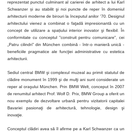
reprezentat punctul culminant al carierei de arhitect a lui Karl
Schwanzer și au stabilit şi noi puncte de reper în domeniul
arhitecturii moderne de birouri la începutul anilor '70. Designul
arhitectului vienez a combinat o faţadă impresionantă cu un
concept de utilizare a spațiului interior inovator şi flexibil. În
conformitate cu conceptul "construit pentru comunicare", cei
„Patru cilindri" din München combină - într-o manieră unică -
beneficiile pragmatice ale funcţiei administrative cu estetica
arhitecturii.
Sediul central BMW şi complexul muzeal au primit statutul de
clădire monument în 1999 şi de mulţi ani sunt considerate un
reper al oraşului München. Prin BMW Welt, conceput în 2007
de renumitul arhitect Prof. Wolf D. Prix, BMW Group a oferit un
nou exemplu de dezvoltare urbană pentru vizitatorii capitalei
Bavariei pasionaţi de arhitectură, tehnologie, design şi
inovaţie.
Conceptul clădiri avea să îl afirme pe a Karl Schwanzer ca un