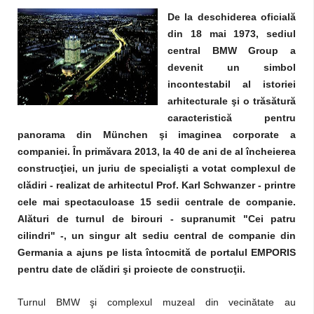
De la deschiderea oficială
din 18 mai 1973, sediul
central BMW Group a
devenit un simbol
incontestabil al istoriei
arhitecturale şi o trăsătură
caracteristică pentru
panorama din München şi imaginea corporate a
companiei. În primăvara 2013, la 40 de ani de al încheierea
construcţiei, un juriu de specialişti a votat complexul de
clădiri - realizat de arhitectul Prof. Karl Schwanzer - printre
cele mai spectaculoase 15 sedii centrale de companie.
Alături de turnul de birouri - supranumit "Cei patru
cilindri" -, un singur alt sediu central de companie din
Germania a ajuns pe lista întocmită de portalul EMPORIS
pentru date de clădiri şi proiecte de construcţii.
Turnul BMW şi complexul muzeal din vecinătate au