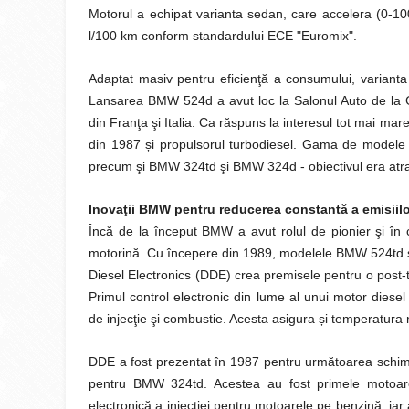
Motorul a echipat varianta sedan, care accelera (0-1
l/100 km conform standardului ECE "Euromix".
Adaptat masiv pentru eficienţă a consumului, varianta
Lansarea BMW 524d a avut loc la Salonul Auto de la G
din Franţa şi Italia. Ca răspuns la interesul tot mai ma
din 1987 și propulsorul turbodiesel. Gama de model
precum şi BMW 324td şi BMW 324d - obiectivul era atrager
Inovaţii BMW pentru reducerea constantă a emisiilor:
Încă de la început BMW a avut rolul de pionier şi în 
motorină. Cu începere din 1989, modelele BMW 524td şi 
Diesel Electronics (DDE) crea premisele pentru o post-t
Primul control electronic din lume al unui motor diesel
de injecţie şi combustie. Acesta asigura și temperatura ne
DDE a fost prezentat în 1987 pentru următoarea schi
pentru BMW 324td. Acestea au fost primele motoare
electronică a injecției pentru motoarele pe benzină, iar 