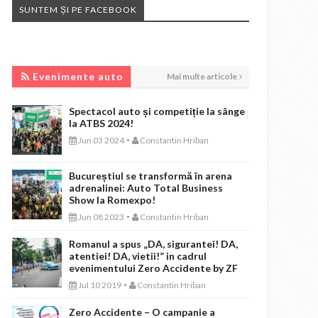
SUNTEM ȘI PE FACEBOOK
EVENIMENTE AUTO
Evenimente auto
Mai multe articole
Spectacol auto și competiție la sânge
la ATBS 2024!
-
Jun 03 2024
Constantin Hriban
Bucureștiul se transformă în arena
adrenalinei: Auto Total Business
Show la Romexpo!
-
Jun 08 2023
Constantin Hriban
Romanul a spus „DA, sigurantei! DA,
atentiei! DA, vietii!” in cadrul
evenimentului Zero Accidente by ZF
-
Jul 10 2019
Constantin Hriban
Zero Accidente – O campanie a