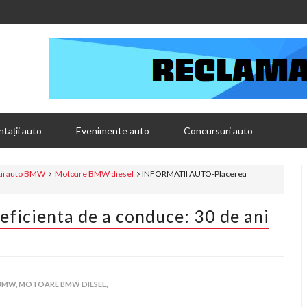
tații auto
Evenimente auto
Concursuri auto
tii auto BMW
Motoare BMW diesel
INFORMATII AUTO-Placerea
icienta de a conduce: 30 de ani
BMW,
MOTOARE BMW DIESEL,