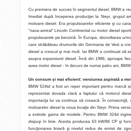
Cu premiera de succes în segmentul diesel, BMW a reuşit
Imediat după începerea producţiei la Steyr, grupul 
motoare diesel. Era propulsoarelor eficiente şi cu carac
"nava-amiral" Lincoln Continental cu motor diesel sport
propulsoarele pe benzină. În Europa, dezvoltarea urma 
care străbăteau drumurile din Germania de Vest a cresc
diesel a crescut şi mai mult. Iar BMW a continuat să se
asupra expansiunii diesel. Încă din 1986, aproape fie
avea motor diesel - în decurs de numai patru ani, BMW
Un consum
ș
i mai eficient: versiunea aspirată a mo
BMW 524td a fost un reper important pentru marcă și pe
reprezentat dovada clară a faptului că motorul die
importanţa lui va continua să crească. În consecinţă,
motoarelor diesel la noua locaţie din Steyr. Prima vers
a extinde gama de modele. Pentru BMW 324d inginerii
dispuşi în linie. Acesta producea 63 kW/86 CP şi fu
funcţionarea liniară şi nivelul redus de emisii de zg