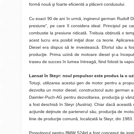
formă nouă şi foarte eficientă a plăcerii condusului.
Cu exact 90 de ani în urmă, inginerul german Rudolf Die
presiune", pe care îl considera ideal. Principiul pe 
combustie la presiune ridicată. Trebuia obținută o tem
acest lucru era posibil iniţial doar ca teorie. Aplicar
Diesel era dispus să le investească. Efortul său a fo
producţie. Prima uzină de motoare diesel şi-a început 
traseu de succes în lumea întreagă, fiind folosit la vap
Lansat în Steyr: noul propulsor este produs la o u
Totuşi, utilizarea acestui gen de motor pentru a pro
dezvolta un motor diesel, constructorul auto german a 
Daimler-Puch-AG pentru dezvoltarea, producţia şi vân
a fost deschisă în Steyr (Austria). Chiar dacă această
acţiunile deţinute de partenerul său, producţia de moto
linie de producţie comună, localizată la Steyr, din 1983.
Propulsorul pentru BMW 524td a fost conceput de ing