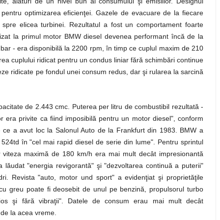
ite, alături de un nivel bun al consumului şi emisiilor. Designul
zat pentru optimizarea eficienţei. Gazele de evacuare de la fiecare
at spre elicea turbinei. Rezultatul a fost un comportament foarte
lizat la primul motor BMW diesel devenea performant încă de la
ar - era disponibilă la 2200 rpm, în timp ce cuplul maxim de 210
rea cuplului ridicat pentru un condus liniar fără schimbări continue
ze ridicate pe fondul unei consum redus, dar şi rularea la sarcină
itate de 2.443 cmc. Puterea per litru de combustibil rezultată -
era privite ca fiind imposibilă pentru un motor diesel", conform
 ce a avut loc la Salonul Auto de la Frankfurt din 1983. BMW a
4td în "cel mai rapid diesel de serie din lume". Pentru sprintul
ar viteza maximă de 180 km/h era mai mult decât impresionantă
lăudat "energia revigorantă" şi "dezvoltarea continuă a puterii"
i. Revista "auto, motor und sport" a evidenţiat şi proprietăţile
 cu greu poate fi deosebit de unul pe benzină, propulsorul turbo
ţios şi fără vibraţii". Datele de consum erau mai mult decât
 de la acea vreme.