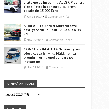
arata-ne ce inseamna ALLGRIP pentru
tine si intra in concursul cu premii
totale de 15.000 Euro
-
Jan 11 2017
Constantin Hriban
STIRI AUTO-Andrei Murariu este
castigatorul unui Suzuki SX4 la Kiss
FM
-
Nov 29 2016
Constantin Hriban
CONCURSURI AUTO-Nokian Tyres
ofera casca lui Mika Häkkinen ca
premiu in urma unui concurs pe
Instagram
-
Nov 01 2016
Constantin Hriban
ARHIVĂ ARTICOLE
BLOGROLL