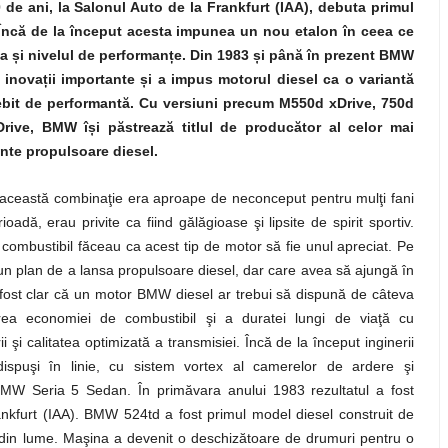
 de ani, la Salonul Auto de la Frankfurt (IAA), debuta primul
Încă de la început acesta impunea un nou etalon în ceea ce
ea
ș
i nivelul de performan
ț
e. Din 1983
ș
i până în prezent BMW
 inova
ț
ii importante
ș
i a impus motorul diesel ca o variantă
ebit de performantă. Cu versiuni precum M550d xDrive, 750d
Drive, BMW î
ș
i păstrează titlul de producător al celor mai
nte propulsoare diesel.
 această combinaţie era aproape de neconceput pentru mulţi fani
adă, erau privite ca fiind gălăgioase şi lipsite de spirit sportiv.
e combustibil făceau ca acest tip de motor să fie unul apreciat. Pe
un plan de a lansa propulsoare diesel, dar care avea să ajungă în
a fost clar că un motor BMW diesel ar trebui să dispună de câteva
area economiei de combustibil şi a duratei lungi de viaţă cu
 şi calitatea optimizată a transmisiei. Încă de la început inginerii
spuşi în linie, cu sistem vortex al camerelor de ardere şi
MW Seria 5 Sedan. În primăvara anului 1983 rezultatul a fost
rankfurt (IAA). BMW 524td a fost primul model diesel construit de
 din lume. Maşina a devenit o deschizătoare de drumuri pentru o