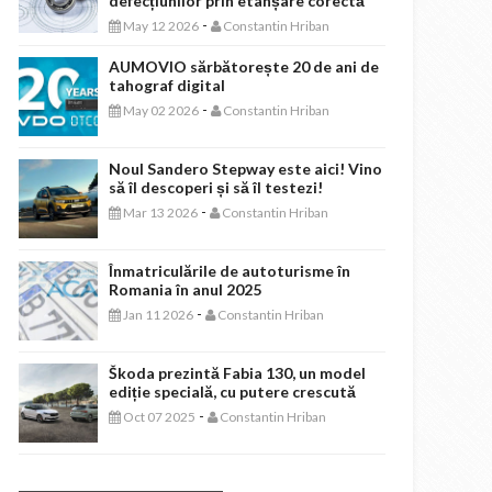
defecțiunilor prin etanșare corectă
-
May 12 2026
Constantin Hriban
AUMOVIO sărbătorește 20 de ani de
tahograf digital
-
May 02 2026
Constantin Hriban
Noul Sandero Stepway este aici! Vino
să îl descoperi și să îl testezi!
-
Mar 13 2026
Constantin Hriban
Înmatriculările de autoturisme în
Romania în anul 2025
-
Jan 11 2026
Constantin Hriban
Škoda prezintă Fabia 130, un model
ediție specială, cu putere crescută
-
Oct 07 2025
Constantin Hriban