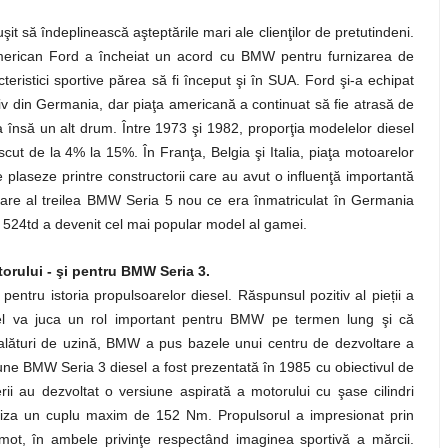
 să îndeplinească aşteptările mari ale clienţilor de pretutindeni.
american Ford a încheiat un acord cu BMW pentru furnizarea de
teristici sportive părea să fi început şi în SUA. Ford şi-a echipat
iv din Germania, dar piaţa americană a continuat să fie atrasă de
însă un alt drum. Între 1973 şi 1982, proporţia modelelor diesel
ut de la 4% la 15%. În Franţa, Belgia şi Italia, piaţa motoarelor
 plaseze printre constructorii care au avut o influenţă importantă
care al treilea BMW Seria 5 nou ce era înmatriculat în Germania
 524td a devenit cel mai popular model al gamei.
torului - şi pentru BMW Seria 3.
ntru istoria propulsoarelor diesel. Răspunsul pozitiv al pieții a
sel va juca un rol important pentru BMW pe termen lung şi că
 alături de uzină, BMW a pus bazele unui centru de dezvoltare a
iune BMW Seria 3 diesel a fost prezentată în 1985 cu obiectivul de
 au dezvoltat o versiune aspirată a motorului cu şase cilindri
rniza un cuplu maxim de 152 Nm. Propulsorul a impresionat prin
omot, în ambele privinţe respectând imaginea sportivă a mărcii.