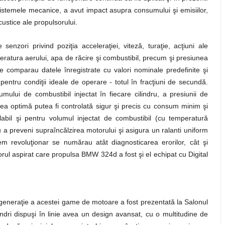
sistemele mecanice, a avut impact asupra consumului şi emisiilor,
custice ale propulsorului.
nzori privind poziţia acceleraţiei, viteză, turaţie, acţiuni ale
peratura aerului, apa de răcire şi combustibil, precum şi presiunea
 comparau datele înregistrate cu valori nominale predefinite şi
 pentru condiţii ideale de operare - totul în fracţiuni de secundă.
ului de combustibil injectat în fiecare cilindru, a presiunii de
rea optimă putea fi controlată sigur şi precis cu consum minim şi
alabil şi pentru volumul injectat de combustibil (cu temperatură
u a preveni supraîncălzirea motorului şi asigura un ralanti uniform
tem revoluţionar se numărau atât diagnosticarea erorilor, cât şi
torul aspirat care propulsa BMW 324d a fost şi el echipat cu Digital
generaţie a acestei game de motoare a fost prezentată la Salonul
ndri dispuşi în linie avea un design avansat, cu o multitudine de