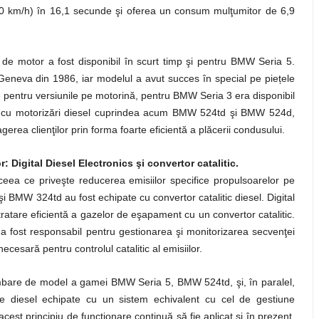
00 km/h) în 16,1 secunde şi oferea un consum mulţumitor de 6,9
 de motor a fost disponibil în scurt timp şi pentru BMW Seria 5.
eneva din 1986, iar modelul a avut succes în special pe piețele
re pentru versiunile pe motorină, pentru BMW Seria 3 era disponibil
e cu motorizări diesel cuprindea acum BMW 524td şi BMW 524d,
ea clienţilor prin forma foarte eficientă a plăcerii condusului.
 Digital Diesel Electronics şi convertor catalitic.
ceea ce priveşte reducerea emisiilor specifice propulsoarelor pe
BMW 324td au fost echipate cu convertor catalitic diesel. Digital
ratare eficientă a gazelor de eşapament cu un convertor catalitic.
 a fost responsabil pentru gestionarea şi monitorizarea secvenţei
cesară pentru controlul catalitic al emisiilor.
mbare de model a gamei BMW Seria 5, BMW 524td, şi, în paralel,
 diesel echipate cu un sistem echivalent cu cel de gestiune
acest principiu de funcţionare continuă să fie aplicat şi în prezent.