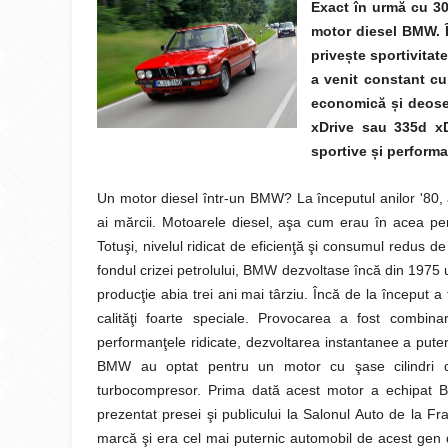
Exact în urmă cu 30
motor diesel BMW. 
prive
ș
te sportivitat
a venit constant cu
economică
ș
i deos
xDrive sau 335d x
sportive
ș
i performa
Un motor diesel într-un BMW? La începutul anilor '80,
ai mărcii. Motoarele diesel, aşa cum erau în acea perio
Totuşi, nivelul ridicat de eficienţă şi consumul redus d
fondul crizei petrolului, BMW dezvoltase încă din 1975 
producţie abia trei ani mai târziu. Încă de la început 
calităţi foarte speciale. Provocarea a fost combin
performanţele ridicate, dezvoltarea instantanee a puterii
BMW au optat pentru un motor cu şase cilindri di
turbocompresor. Prima dată acest motor a echipat B
prezentat presei şi publicului la Salonul Auto de la F
marcă şi era cel mai puternic automobil de acest gen