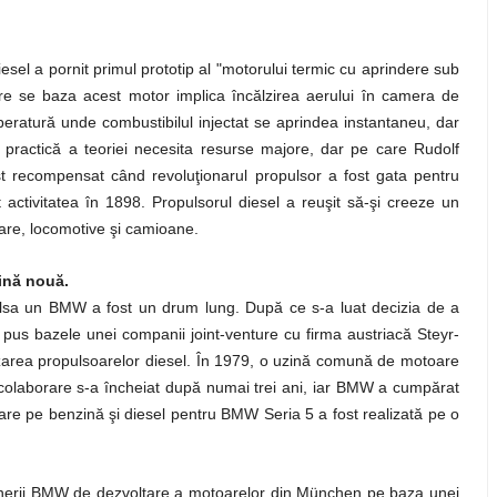
sel a pornit primul prototip al "motorului termic cu aprindere sub
care se baza acest motor implica încălzirea aerului în camera de
peratură unde combustibilul injectat se aprindea instantaneu, dar
ea practică a teoriei necesita resurse majore, dar pe care Rudolf
st recompensat când revoluţionarul propulsor a fost gata pentru
activitatea în 1898. Propulsorul diesel a reuşit să-şi creeze un
oare, locomotive şi camioane.
zină nouă.
pulsa un BMW a fost un drum lung. După ce s-a luat decizia de a
pus bazele unei companii joint-venture cu firma austriacă Steyr-
zarea propulsoarelor diesel. În 1979, o uzină comună de motoare
 colaborare s-a încheiat după numai trei ani, iar BMW a cumpărat
are pe benzină şi diesel pentru BMW Seria 5 a fost realizată pe o
inerii BMW de dezvoltare a motoarelor din München pe baza unei