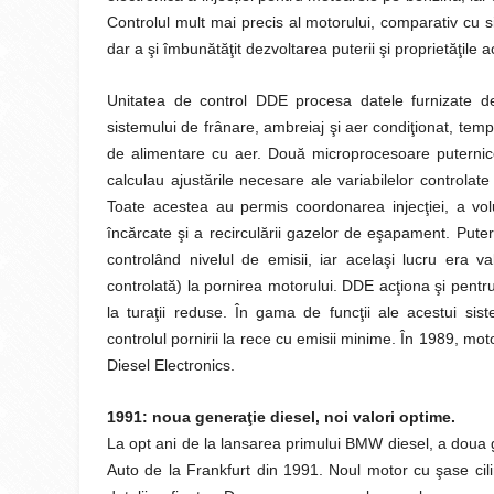
Controlul mult mai precis al motorului, comparativ cu 
dar a şi îmbunătăţit dezvoltarea puterii şi proprietăţile a
Unitatea de control DDE procesa datele furnizate de se
sistemului de frânare, ambreiaj şi aer condiţionat, tem
de alimentare cu aer. Două microprocesoare puternice
calculau ajustările necesare ale variabilelor controlate
Toate acestea au permis coordonarea injecţiei, a volum
încărcate şi a recirculării gazelor de eşapament. Pute
controlând nivelul de emisii, iar acelaşi lucru era v
controlată) la pornirea motorului. DDE acţiona şi pentr
la turaţii reduse. În gama de funcţii ale acestui sis
controlul pornirii la rece cu emisii minime. În 1989, mo
Diesel Electronics.
1991: noua generaţie diesel, noi valori optime.
La opt ani de la lansarea primului BMW diesel, a doua 
Auto de la Frankfurt din 1991. Noul motor cu şase cili