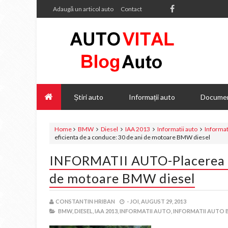
Adaugă un articol auto
Contact
Știri auto
Informații auto
Documen
Home
BMW
Diesel
IAA 2013
Informatii auto
Informa
eficienta de a conduce: 30 de ani de motoare BMW diesel
INFORMATII AUTO-Placerea ef
de motoare BMW diesel
CONSTANTIN HRIBAN
-
JOI, AUGUST 29, 2013
BMW,
DIESEL,
IAA 2013,
INFORMATII AUTO,
INFORMATII AUTO 