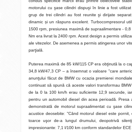
condus specifice mărcii erau printre obiectivele stabil
motorului cu şase cilindri dispuşi în linie a fost utili
grup de trei cilindri au fost reunite şi dirijate separ
dinamic și un răspuns excelent. Turbocompresorul uti
1500 rpm, presiunea maximă de supraalimentare - 0,8 b
Nm era livrat la 2400 rpm. Acest design a permis utiliza
ale vitezelor. De asemenea a permis atingerea unor vite
parţială.
Puterea maximă de 85 kW/115 CP era obţinută la o capac
34,8 kW/47,3 CP – a însemnat o valoare "care anterior 
anunţului făcut de BMW cu ocazia premierei mondiale
continuat să spună că aceste valori transformau BMW 52
de la 0 la 100 km/h erau suficiente 12,9 secunde, i
pentru un automobil diesel din acea perioadă. Presa a 
demonstrată de motorul supraalimentat cu şase cilindr
acustice deosebite: "Când motorul diesel este pornit,
toarce uşor de-a lungul drumului, deopotrivă silen
impresionante: 7,1 l/100 km conform standardelor ECE