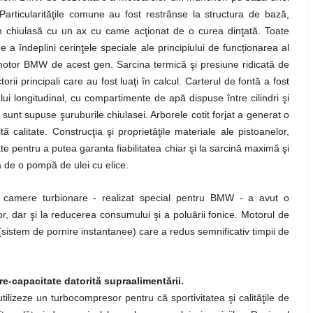
 Particularităţile comune au fost restrânse la structura de bază,
 din chiulasă cu un ax cu came acţionat de o curea dinţată. Toate
de a îndeplini cerinţele speciale ale principiului de funcționarea al
 motor BMW de acest gen. Sarcina termică şi presiune ridicată de
ii principali care au fost luaţi în calcul. Carterul de fontă a fost
lui longitudinal, cu compartimente de apă dispuse între cilindri şi
 sunt supuse şuruburile chiulasei. Arborele cotit forjat a generat o
ă calitate. Construcţia şi proprietăţile materiale ale pistoanelor,
cate pentru a putea garanta fiabilitatea chiar şi la sarcină maximă şi
ă de o pompă de ulei cu elice.
 camere turbionare - realizat special pentru BMW - a avut o
or, dar şi la reducerea consumului şi a poluării fonice. Motorul de
(sistem de pornire instantanee) care a redus semnificativ timpii de
re-capacitate datorită supraalimentării.
tilizeze un turbocompresor pentru că sportivitatea şi calităţile de