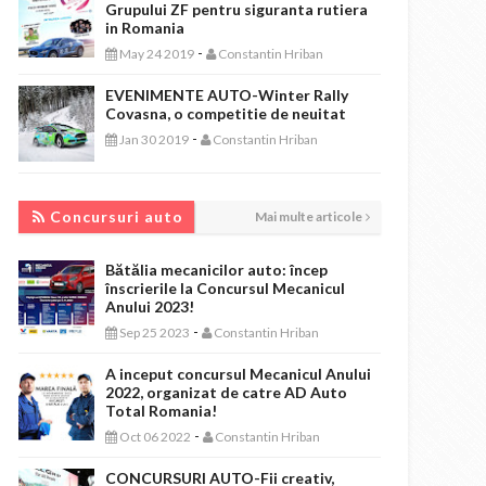
Grupului ZF pentru siguranta rutiera
in Romania
-
May 24 2019
Constantin Hriban
EVENIMENTE AUTO-Winter Rally
Covasna, o competitie de neuitat
-
Jan 30 2019
Constantin Hriban
CONCURSURI AUTO
Concursuri auto
Mai multe articole
Bătălia mecanicilor auto: încep
înscrierile la Concursul Mecanicul
Anului 2023!
-
Sep 25 2023
Constantin Hriban
A inceput concursul Mecanicul Anului
2022, organizat de catre AD Auto
Total Romania!
-
Oct 06 2022
Constantin Hriban
CONCURSURI AUTO-Fii creativ,