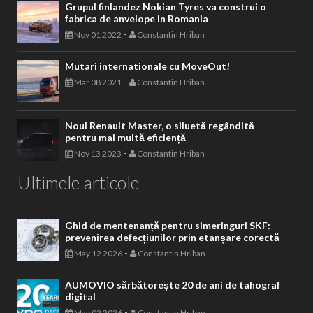
-
Jun 27 2022
Constantin Hriban
Grupul finlandez Nokian Tyres va construi o
fabrica de anvelope in Romania
-
Nov 01 2022
Constantin Hriban
Mutari internationale cu MoveOut!
-
Mar 08 2021
Constantin Hriban
Noul Renault Master, o siluetă regândită
pentru mai multă eficiență
-
Nov 13 2023
Constantin Hriban
Ultimele articole
Ghid de mentenanță pentru simeringuri SKF:
prevenirea defecțiunilor prin etanșare corectă
-
May 12 2026
Constantin Hriban
AUMOVIO sărbătorește 20 de ani de tahograf