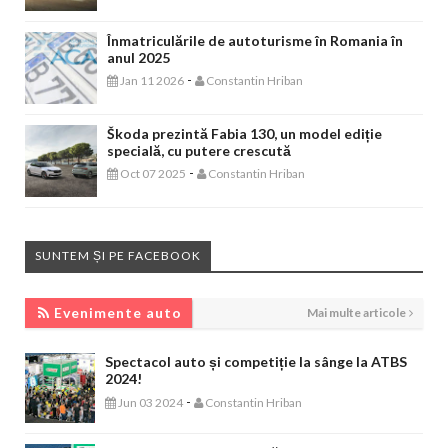
Înmatriculările de autoturisme în Romania în
anul 2025
-
Jan 11 2026
Constantin Hriban
Škoda prezintă Fabia 130, un model ediție
specială, cu putere crescută
-
Oct 07 2025
Constantin Hriban
SUNTEM ȘI PE FACEBOOK
EVENIMENTE AUTO
Evenimente auto
Mai multe articole
Spectacol auto și competiție la sânge la ATBS
2024!
-
Jun 03 2024
Constantin Hriban