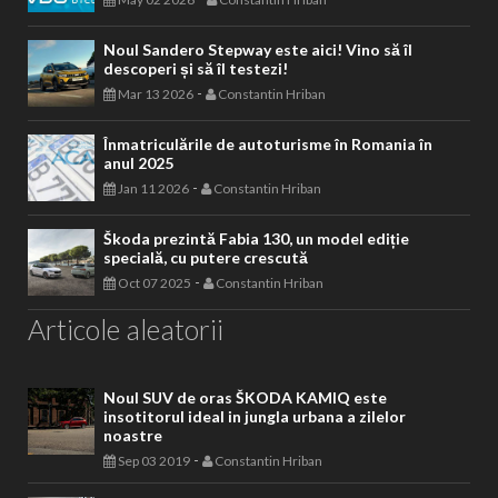
digital
-
May 02 2026
Constantin Hriban
Noul Sandero Stepway este aici! Vino să îl
descoperi și să îl testezi!
-
Mar 13 2026
Constantin Hriban
Înmatriculările de autoturisme în Romania în
anul 2025
-
Jan 11 2026
Constantin Hriban
Škoda prezintă Fabia 130, un model ediție
specială, cu putere crescută
-
Oct 07 2025
Constantin Hriban
Articole aleatorii
Noul SUV de oras ŠKODA KAMIQ este
insotitorul ideal in jungla urbana a zilelor
noastre