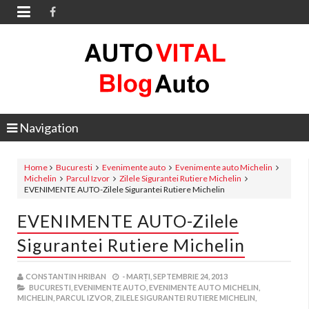

Navigation
Home
Bucuresti
Evenimente auto
Evenimente auto Michelin
Michelin
Parcul Izvor
Zilele Sigurantei Rutiere Michelin
EVENIMENTE AUTO-Zilele Sigurantei Rutiere Michelin
EVENIMENTE AUTO-Zilele
Sigurantei Rutiere Michelin
CONSTANTIN HRIBAN
-
MARȚI, SEPTEMBRIE 24, 2013
BUCURESTI,
EVENIMENTE AUTO,
EVENIMENTE AUTO MICHELIN,
MICHELIN,
PARCUL IZVOR,
ZILELE SIGURANTEI RUTIERE MICHELIN,