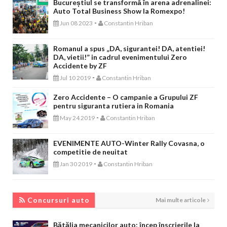
Bucureștiul se transformă în arena adrenalinei:
Auto Total Business Show la Romexpo!
-
Jun 08 2023
Constantin Hriban
Romanul a spus „DA, sigurantei! DA, atentiei!
DA, vietii!” in cadrul evenimentului Zero
Accidente by ZF
-
Jul 10 2019
Constantin Hriban
Zero Accidente – O campanie a Grupului ZF
pentru siguranta rutiera in Romania
-
May 24 2019
Constantin Hriban
EVENIMENTE AUTO-Winter Rally Covasna, o
competitie de neuitat
-
Jan 30 2019
Constantin Hriban
CONCURSURI AUTO
Concursuri auto
Mai multe articole