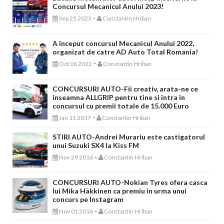
Bătălia mecanicilor auto: încep înscrierile la
Concursul Mecanicul Anului 2023!
-
Sep 25 2023
Constantin Hriban
A inceput concursul Mecanicul Anului 2022,
organizat de catre AD Auto Total Romania!
-
Oct 06 2022
Constantin Hriban
CONCURSURI AUTO-Fii creativ, arata-ne ce
inseamna ALLGRIP pentru tine si intra in
concursul cu premii totale de 15.000 Euro
-
Jan 11 2017
Constantin Hriban
STIRI AUTO-Andrei Murariu este castigatorul
unui Suzuki SX4 la Kiss FM
-
Nov 29 2016
Constantin Hriban
CONCURSURI AUTO-Nokian Tyres ofera casca
lui Mika Häkkinen ca premiu in urma unui
concurs pe Instagram