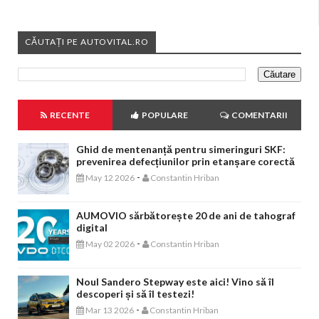
CĂUTAȚI PE AUTOVITAL.RO
RECENTE
POPULARE
COMENTARII
Ghid de mentenanță pentru simeringuri SKF:
prevenirea defecțiunilor prin etanșare corectă
-
May 12 2026
Constantin Hriban
AUMOVIO sărbătorește 20 de ani de tahograf
digital
-
May 02 2026
Constantin Hriban
Noul Sandero Stepway este aici! Vino să îl
descoperi și să îl testezi!
-
Mar 13 2026
Constantin Hriban