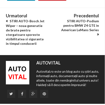
Urmatorul
Precedentul
STIRI AUTO-Bosch Jet
STIRI AUTO-Podium
pentru BMW Z4 GTE in
Wiper – noua generatie
American LeMans Series
de brate pentru
stergatoare sporeste
vizibilitatea si siguranta
in timpul conducerii
AUTOVITAL
Autovital.ro este un blog auto cu știri auto,
informații auto, documentații auto și multe
altele, toate din nemărginitul univers auto!
Haideți să îl descoperim împreună!