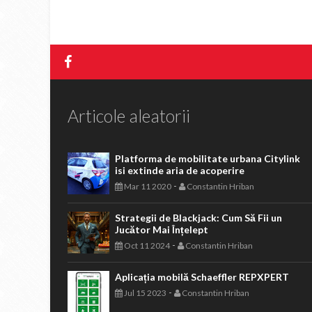
Articole aleatorii
Platforma de mobilitate urbana Citylink
isi extinde aria de acoperire
-
Mar 11 2020
Constantin Hriban
Strategii de Blackjack: Cum Să Fii un
Jucător Mai Înțelept
-
Oct 11 2024
Constantin Hriban
Aplicația mobilă Schaeffler REPXPERT
-
Jul 15 2023
Constantin Hriban