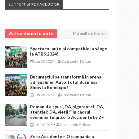
SUNTEM ȘI PE FACEBOOK
EVENIMENTE AUTO
Evenimente auto
Mai multe articole
Spectacol auto și competiție la sânge
la ATBS 2024!
-
Jun 03 2024
Constantin Hriban
Bucureștiul se transformă în arena
adrenalinei: Auto Total Business
Show la Romexpo!
-
Jun 08 2023
Constantin Hriban
Romanul a spus „DA, sigurantei! DA,
atentiei! DA, vietii!” in cadrul
evenimentului Zero Accidente by ZF
-
Jul 10 2019
Constantin Hriban
Zero Accidente – O campanie a