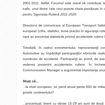
2001-2011. Astfel, Forumul este menit să contribuie la
trafic, unul dintre cele cinci puncte cheie prevăzute în c
pentru Siguranţa Rutieră 2011-2020.
Directorul de comunicare al European Transport Safe
european (cifre, statistici, bune practici în siguranţa rut
care au prezentat statisticile privind accidentele rutier
Totodată, în cadrul evenimentului, reprezentanţii 
Automotive au împărtăşit participanţilor eforturile real
numărului de accidente. Participanţii au primit, de as
vederea prevenirii accidentelor rutiere. În înch
Communication Manager a argumentat importanţa unui pa
Stiaţi că...
...la nivel european, se pierd anual peste 500 de mili
şosele continentului
?
...procentual, tinerii cu vârste 15-29 ani sunt de două 