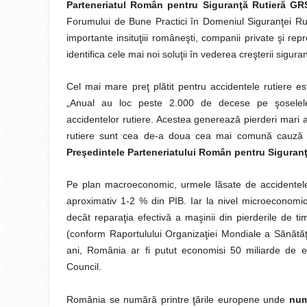
Parteneriatul Român pentru Siguranţă Rutieră G
Forumului de Bune Practici în Domeniul Siguranţei Rut
importante insituţiii româneşti, companii private şi r
identifica cele mai noi soluţii în vederea creşterii siguran
Cel mai mare preţ plătit pentru accidentele rutiere es
„Anual au loc peste 2.000 de decese pe şosele
accidentelor rutiere. Acestea generează pierderi mari at
rutiere sunt cea de-a doua cea mai comună cauză a
Preşedintele Parteneriatului Român pentru Sigura
Pe plan macroeconomic, urmele lăsate de accidentele 
aproximativ 1-2 % din PIB. Iar la nivel microeconomic
decât reparaţia efectivă a maşinii din pierderile de ti
(conform Raportulului Organizaţiei Mondiale a Sănătăţii
ani, România ar fi putut economisi 50 miliarde de eu
Council.
România se numără printre ţările europene unde
num