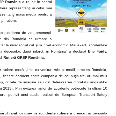
RSP România
a reunit în cadrul
iere reprezentanţi ai celor mai
eprezentanţi mass media pentru a
ţei rutiere.
te pierderea de vieţi omeneşti.
le din România ca urmare a
ât la nivel social cât şi la nivel economic. Mai exact, accidentele
 deceselor, după infarct, în România” a declarat
Eric Faidy,
nţă Rutieră GRSP România.
rutiere costă ţările cu venituri mici şi medii, precum România,
, fiecare accident costă compania de cel puţin trei ori mai mult
mp, crizele de imagine sau din deteriorarea moralului angajaţilor
 2013). Prin evitarea miilor de accidente petrecute în ultimii 10
ro, potrivit unui studiu realizat de European Transport Safety
ărul răni
ţilor grav în accidente rutiere a crescut
în perioada