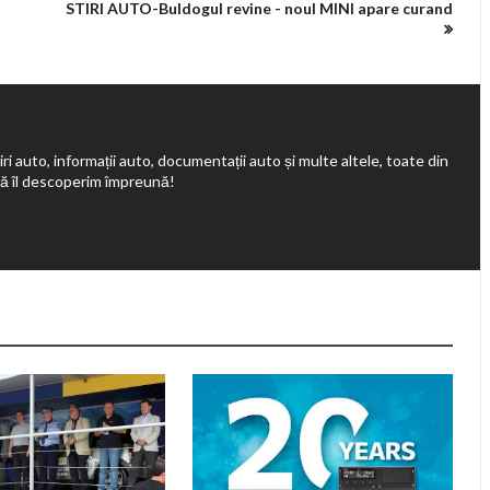
STIRI AUTO-Buldogul revine - noul MINI apare curand
ri auto, informații auto, documentații auto și multe altele, toate din
să îl descoperim împreună!