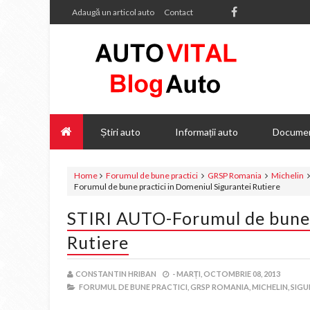
Adaugă un articol auto
Contact
Știri auto
Informații auto
Documen
Home
Forumul de bune practici
GRSP Romania
Michelin
Forumul de bune practici in Domeniul Sigurantei Rutiere
STIRI AUTO-Forumul de bune 
Rutiere
CONSTANTIN HRIBAN
-
MARȚI, OCTOMBRIE 08, 2013
FORUMUL DE BUNE PRACTICI,
GRSP ROMANIA,
MICHELIN,
SIGU