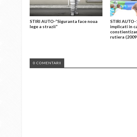
STIRI AUTO-“Siguranta face noua
STIRI AUTO-1
lege a strazii”
implicati in 
constientizar
rutiera (200
0 COMENTARII