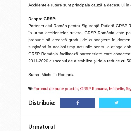
Accidentele rutere sunt principala cauză a decesului în
Despre GRSP:
Parteneriatul Român pentru Siguranţă Rutieră GRSP Rom
în urma accidentelor rutiere. GRSP România este part
propune să crească gradul de cunoaştere în domeniul s
susţinând în acelaşi timp acţiunile pentru a atinge obi
GRSP România facilitează parteneriate care conectează
2011-2020 cu scopul de a stabiliza şi de a reduce cu 50
Sursa: Michelin Romania
Forumul de bune practici
,
GRSP Romania
,
Michelin
,
Si
Distribuie:
Urmatorul