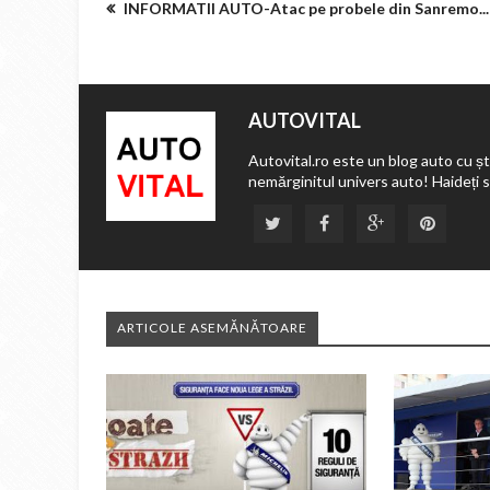
INFORMATII AUTO-Atac pe probele din Sanremo...
AUTOVITAL
Autovital.ro este un blog auto cu ști
nemărginitul univers auto! Haideți 
ARTICOLE ASEMĂNĂTOARE