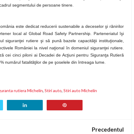
 cadrul segmentului de persoane tinere.
ânia este dedicat reducerii sustenabile a deceselor şi rănirilor
ener local al Global Road Safety Partnership. Parteneriatul îşi
iguranţei rutiere şi să pună bazele capacităţii instituţionale,
ectivele României la nivel naţional în domeniul siguranţei rutiere.
 cei cinci piloni ai Decadei de Acţiuni pentru Siguranţa Rutieră
% numărul fatalităţilor de pe şoselele din întreaga lume.
guranta rutiera Michelin
,
Stiri auto
,
Stiri auto Michelin
Precedentul