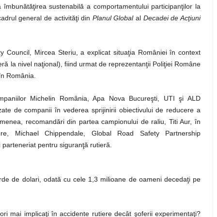
 îmbunătăţirea sustenabilă a comportamentului participanţilor la
adrul general de activităţi din
Planul Global
al
Decadei de Acţiuni
t
y
Council, Mircea Steriu, a explicat situaţia României în context
ieră la nivel naţional), fiind urmat de reprezentanţii Poliţiei Române
e în România.
companiilor Michelin România, Apa Nova Bucureşti, UTI şi ALD
izate de companii în vederea sprijinirii obiectivului de reducere a
emenea, recomandări din partea campionului de raliu, Titi Aur, în
eiere, Michael Chippendale, Global Road Safety Partnership
rteneriat pentru siguranţă rutieră.
arde de dolari, odată cu cele 1,3 milioane de oameni decedaţi pe
ori mai implicaţi în accidente rutiere decât şoferii experimentaţi?