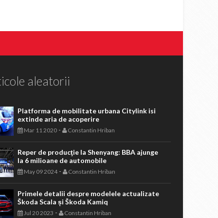
icole aleatorii
Platforma de mobilitate urbana Citylink isi
extinde aria de acoperire
-
Mar 11 2020
Constantin Hriban
Reper de producţie la Shenyang: BBA ajunge
la 6 milioane de automobile
-
May 09 2024
Constantin Hriban
Primele detalii despre modelele actualizate
Škoda Scala și Škoda Kamiq
-
Jul 20 2023
Constantin Hriban