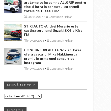
arata-ne ce inseamna ALLGRIP pentru
tine si intra in concursul cu premii
totale de 15.000 Euro
-
Jan 11 2017
Constantin Hriban
STIRI AUTO-Andrei Murariu este
castigatorul unui Suzuki SX4 la Kiss
FM
-
Nov 29 2016
Constantin Hriban
CONCURSURI AUTO-Nokian Tyres
ofera casca lui Mika Häkkinen ca
premiu in urma unui concurs pe
Instagram
-
Nov 01 2016
Constantin Hriban
ARHIVĂ ARTICOLE
BLOGROLL