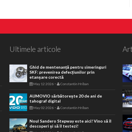
Ultimele articole
Art
Ghid de mentenanță pentru simeringuri
SKF: prevenirea defecțiunilor prin
etanșare corectă
-
May 12 2026
Constantin Hriban
AUMOVIO sărbătorește 20 de ani de
tahograf digital
-
May 02 2026
Constantin Hriban
Noul Sandero Stepway este aici! Vino să îl
descoperi și să îl testezi!