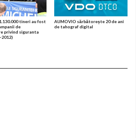
.130.000 tineri au fost
AUMOVIO sărbătorește 20 de ani
campanii de
de tahograf digital
e privind siguranta
9-2012)