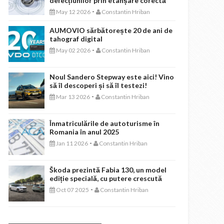
defecțiunilor prin etanșare corectă
-
May 12 2026
Constantin Hriban
AUMOVIO sărbătorește 20 de ani de
tahograf digital
-
May 02 2026
Constantin Hriban
Noul Sandero Stepway este aici! Vino
să îl descoperi și să îl testezi!
-
Mar 13 2026
Constantin Hriban
Înmatriculările de autoturisme în
Romania în anul 2025
-
Jan 11 2026
Constantin Hriban
Škoda prezintă Fabia 130, un model
ediție specială, cu putere crescută
-
Oct 07 2025
Constantin Hriban