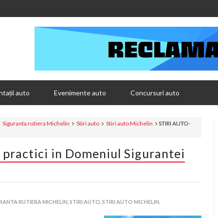
tații auto
Evenimente auto
Concursuri auto
Siguranta rutiera Michelin
Stiri auto
Stiri auto Michelin
STIRI AUTO-
practici in Domeniul Sigurantei
RANTA RUTIERA MICHELIN,
STIRI AUTO,
STIRI AUTO MICHELIN,