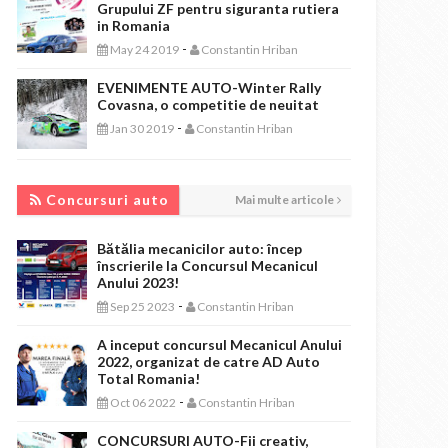
Grupului ZF pentru siguranta rutiera
in Romania
-
May 24 2019
Constantin Hriban
EVENIMENTE AUTO-Winter Rally
Covasna, o competitie de neuitat
-
Jan 30 2019
Constantin Hriban
CONCURSURI AUTO
Concursuri auto
Mai multe articole
Bătălia mecanicilor auto: încep
înscrierile la Concursul Mecanicul
Anului 2023!
-
Sep 25 2023
Constantin Hriban
A inceput concursul Mecanicul Anului
2022, organizat de catre AD Auto
Total Romania!
-
Oct 06 2022
Constantin Hriban
CONCURSURI AUTO-Fii creativ,