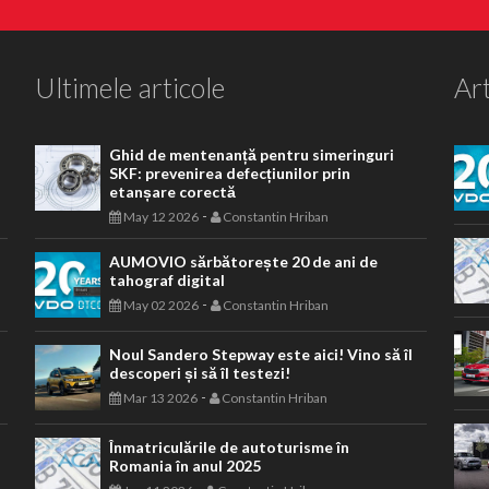
Ultimele articole
Art
Ghid de mentenanță pentru simeringuri
SKF: prevenirea defecțiunilor prin
etanșare corectă
-
May 12 2026
Constantin Hriban
AUMOVIO sărbătorește 20 de ani de
tahograf digital
-
May 02 2026
Constantin Hriban
Noul Sandero Stepway este aici! Vino să îl
descoperi și să îl testezi!
-
Mar 13 2026
Constantin Hriban
Înmatriculările de autoturisme în
Romania în anul 2025