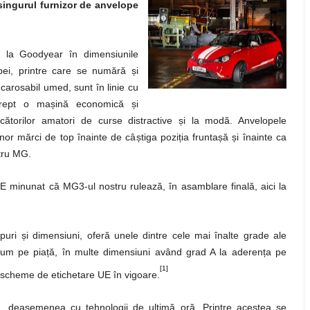
singurul furnizor de anvelope
 la Goodyear în dimensiunile
opei, printre care se numără
ș
i
carosabil umed, sunt în linie cu
 drept o ma
ș
ină economică
ș
i
cătorilor amatori de curse distractive
ș
i la modă. Anvelopele
unor mărci de top înainte de câ
ș
tiga pozi
ț
ia frunta
ș
ă
ș
i înainte ca
ntru MG.
E minunat că MG3-ul nostru rulează, în asamblare finală, aici la
ipuri
ș
i dimensiuni, oferă unele dintre cele mai înalte grade ale
acum pe pia
ț
ă, în multe dimensiuni având grad A la aderen
ț
a pe
[1]
i scheme de etichetare UE în vigoare.
ă, deasemenea cu tehnologii de ultimă oră. Printre acestea se