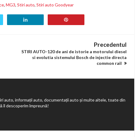
ce
,
MG3
,
Stiri auto
,
Stiri auto Goodyear
Precedentul
STIRI AUTO-120 de ani de istorie a motorului diesel
si evolutia sistemului Bosch de injectie directa
common rail
ri auto, informații auto, documentații auto și multe altele, toate din
să îl descoperim împreună!