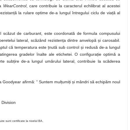
ia
WearControl
, care contribuie la caracterul echilibrat al acestei
rezistan
ț
ă la rulare optime de-a lungul întregului ciclu de via
ț
ă al
l scăzut de carburant, este coordonată de formula compusului
retelui lateral, scăzând rezisten
ț
a dintre anvelopă
ș
i carosabil.
aptul că temperatura este
ț
nută sub control
ș
i redusă de-a lungul
tingerea gradelor înalte ale etichetei. O configura
ț
ie optimă a
rte sub
ț
ire de-a lungul umărului lateral, contribuie la scăderea
a Goodyear afirmă: “ Suntem mul
ț
umi
ț
i
ș
i mândri să echipăm noul
 Division
e sunt certificate la nivelul BA.