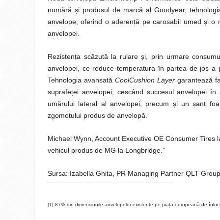
numără
ș
i produsul de marcă al Goodyear, tehnolog
anvelope, oferind o aderen
ț
ă pe carosabil umed
ș
i o 
anvelopei.
Rezisten
ț
a scăzută la rulare
ș
i, prin urmare consumu
anvelopei, ce reduce temperatura în partea de jos a pe
Tehnologia avansată
CoolCushion Layer
garantează f
suprafe
ț
ei anvelopei, cescând succesul anvelopei în a
umărului lateral al anvelopei, precum
ș
i un
ș
an
ț
foa
zgomotului produs de anvelopă.
Michael Wynn, Account Executive OE Consumer Tires l
vehicul produs de MG la Longbridge.”
Sursa: Izabella Ghita, PR Managing Partner QLT Group
[1]
87% din dimensiunile anvelopelor existente pe piața europeană de înlocuir