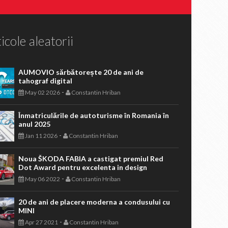
icole aleatorii
AUMOVIO sărbătorește 20 de ani de
tahograf digital
-
May 02 2026
Constantin Hriban
Înmatriculările de autoturisme în Romania în
anul 2025
-
Jan 11 2026
Constantin Hriban
Noua ŠKODA FABIA a castigat premiul Red
Dot Award pentru excelenta in design
-
May 06 2022
Constantin Hriban
20 de ani de placere moderna a condusului cu
MINI
-
Apr 27 2021
Constantin Hriban