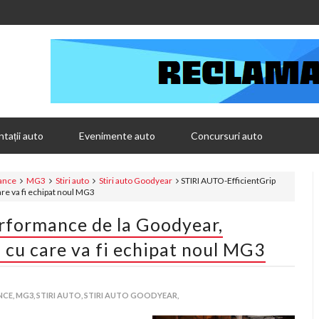
tații auto
Evenimente auto
Concursuri auto
ance
MG3
Stiri auto
Stiri auto Goodyear
STIRI AUTO-EfficientGrip
re va fi echipat noul MG3
rformance de la Goodyear,
 cu care va fi echipat noul MG3
CE,
MG3,
STIRI AUTO,
STIRI AUTO GOODYEAR,