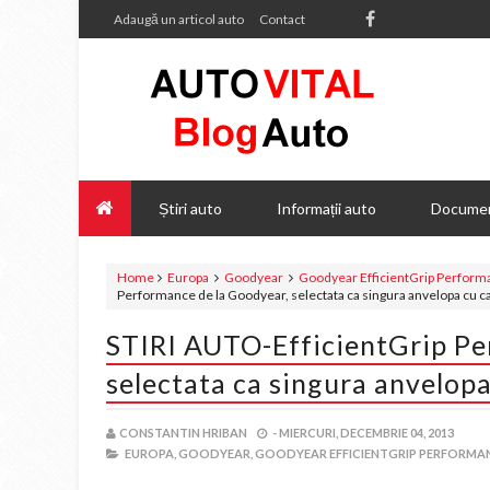
Adaugă un articol auto
Contact
Știri auto
Informații auto
Documen
Home
Europa
Goodyear
Goodyear EfficientGrip Perform
Performance de la Goodyear, selectata ca singura anvelopa cu ca
STIRI AUTO-EfficientGrip Pe
selectata ca singura anvelopa
CONSTANTIN HRIBAN
-
MIERCURI, DECEMBRIE 04, 2013
EUROPA,
GOODYEAR,
GOODYEAR EFFICIENTGRIP PERFORMAN