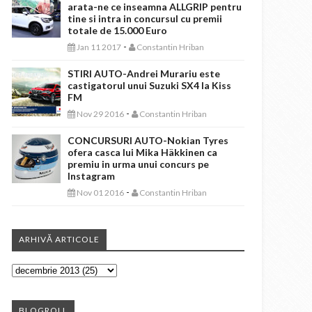
arata-ne ce inseamna ALLGRIP pentru
tine si intra in concursul cu premii
totale de 15.000 Euro
-
Jan 11 2017
Constantin Hriban
STIRI AUTO-Andrei Murariu este
castigatorul unui Suzuki SX4 la Kiss
FM
-
Nov 29 2016
Constantin Hriban
CONCURSURI AUTO-Nokian Tyres
ofera casca lui Mika Häkkinen ca
premiu in urma unui concurs pe
Instagram
-
Nov 01 2016
Constantin Hriban
ARHIVĂ ARTICOLE
BLOGROLL