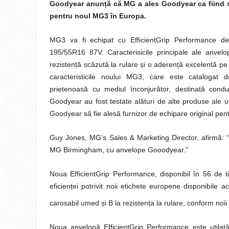
Goodyear anun
ț
ă că MG a ales Goodyear ca fiind 
pentru noul MG3 în Europa.
MG3 va fi echipat cu EfficientGrip Performance de
195/55R16 87V. Caracterisicile principale ale anvel
rezisten
ț
ă scăzută la rulare
ș
i o aderen
ț
ă excelentă pe 
caracteristicile noului MG3, care este catalogat
prietenoasă cu mediul înconjurător, destinată condu
Goodyear au fost testate alături de alte produse ale 
Goodyear să fie alesă furnizor de echipare original pe
Guy Jones, MG’s Sales & Marketing Director, afirmă: “
MG Birmingham, cu anvelope Gooodyear.”
Noua EfficientGrip Performance, disponibil în 56 de t
eficien
ț
ei potrivit noii etichete europene disponibile 
carosabil umed
ș
i B la rezisten
ț
a la rulare, conform noi
Noua anvelopă EfficientGrip Performance este utilat