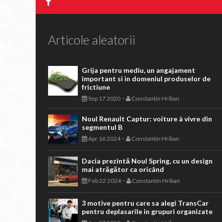
Articole aleatorii
Grija pentru mediu, un angajament
important si in domeniul produselor de
frictiune
-
Sep 17 2020
Constantin Hriban
Noul Renault Captur: voiture à vivre din
segmentul B
-
Apr 16 2024
Constantin Hriban
Dacia prezintă Noul Spring, cu un design
mai atrăgător ca oricând
-
Feb 22 2024
Constantin Hriban
3 motive pentru care sa alegi TransCar
pentru deplasarile in grupuri organizate