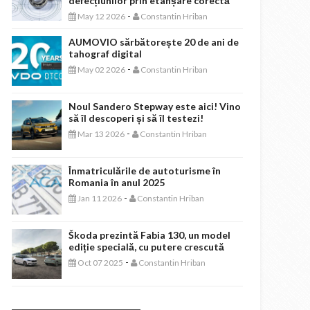
defecțiunilor prin etanșare corectă
-
May 12 2026
Constantin Hriban
AUMOVIO sărbătorește 20 de ani de
tahograf digital
-
May 02 2026
Constantin Hriban
Noul Sandero Stepway este aici! Vino
să îl descoperi și să îl testezi!
-
Mar 13 2026
Constantin Hriban
Înmatriculările de autoturisme în
Romania în anul 2025
-
Jan 11 2026
Constantin Hriban
Škoda prezintă Fabia 130, un model
ediție specială, cu putere crescută
-
Oct 07 2025
Constantin Hriban