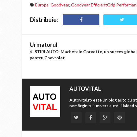
Europa
,
Goodyear
,
Goodyear EfficientGrip Performan
Distribuie:
Urmatorul
STIRI AUTO-Machetele Corvette, un succes global
pentru Chevrolet
AUTOVITAL
Autovital.ro este un blog auto cu ști
nemărginitul univers auto! Haideți 