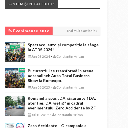
SUNTEM ȘI PE FACEBOOK
EVENIMENTE AUTO
Evenimente auto
Mai multe articole
Spectacol auto și competiție la sânge
la ATBS 2024!
-
Jun 03 2024
Constantin Hriban
Bucureștiul se transformă în arena
adrenalinei: Auto Total Business
Show la Romexpo!
-
Jun 08 2023
Constantin Hriban
Romanul a spus „DA, sigurantei! DA,
atentiei! DA, vietii!” in cadrul
evenimentului Zero Accidente by ZF
-
Jul 10 2019
Constantin Hriban
Zero Accidente – O campanie a