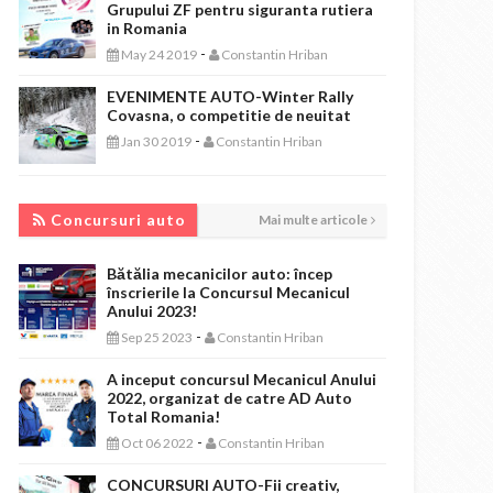
Grupului ZF pentru siguranta rutiera
in Romania
-
May 24 2019
Constantin Hriban
EVENIMENTE AUTO-Winter Rally
Covasna, o competitie de neuitat
-
Jan 30 2019
Constantin Hriban
CONCURSURI AUTO
Concursuri auto
Mai multe articole
Bătălia mecanicilor auto: încep
înscrierile la Concursul Mecanicul
Anului 2023!
-
Sep 25 2023
Constantin Hriban
A inceput concursul Mecanicul Anului
2022, organizat de catre AD Auto
Total Romania!
-
Oct 06 2022
Constantin Hriban
CONCURSURI AUTO-Fii creativ,