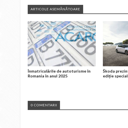
ARTICOLE ASEMĂNĂTOARE
Înmatriculările de autoturisme în
Škoda prezin
Romania în anul 2025
ediție specia
0 COMENTARII