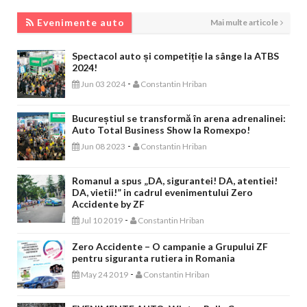
EVENIMENTE AUTO
Evenimente auto
Mai multe articole
Spectacol auto și competiție la sânge la ATBS
2024!
-
Jun 03 2024
Constantin Hriban
Bucureștiul se transformă în arena adrenalinei:
Auto Total Business Show la Romexpo!
-
Jun 08 2023
Constantin Hriban
Romanul a spus „DA, sigurantei! DA, atentiei!
DA, vietii!” in cadrul evenimentului Zero
Accidente by ZF
-
Jul 10 2019
Constantin Hriban
Zero Accidente – O campanie a Grupului ZF
pentru siguranta rutiera in Romania
-
May 24 2019
Constantin Hriban