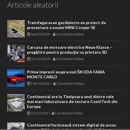
Articole aleatorii
Transfagarasan gazduieste un proiect de
prezentare a noului MINI Cooper SE
-
Sep 20 2019
Constantin Hriban
Carcasa de motoare electrice Neue Klasse –
pregătire pentru producţie cu printare 3D
-
Jun 03 2024
Constantin Hriban
Prime impresii asupra noii ŠKODA FABIA
MONTE CARLO
-
Feb 04 2022
Constantin Hriban
Continental are la Timișoara unul dintre cele
mai mari laboratoare de testare ContiTech din
Europa
-
Jul 25 2024
Constantin Hriban
Continental furnizează sistem digital de acces
pentru SUV-ul electric premium Audi Q6 e-tron