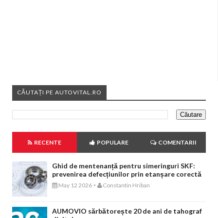
CĂUTAȚI PE AUTOVITAL.RO
RECENTE
POPULARE
COMENTARII
Ghid de mentenanță pentru simeringuri SKF:
prevenirea defecțiunilor prin etanșare corectă
-
May 12 2026
Constantin Hriban
AUMOVIO sărbătorește 20 de ani de tahograf