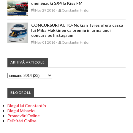
unui Suzuki SX4 la Kiss FM
-
Nov 29 2016
Constantin Hriban
CONCURSURI AUTO-Nokian Tyres ofera casca
lui Mika Häkkinen ca premiu in urma unui
concurs pe Instagram
-
Nov 01 2016
Constantin Hriban
ARHIVĂ ARTICOLE
BLOGROLL
Blogul lui Constantin
Blogul Mihaelei
Promovări Online
Felicitări Online