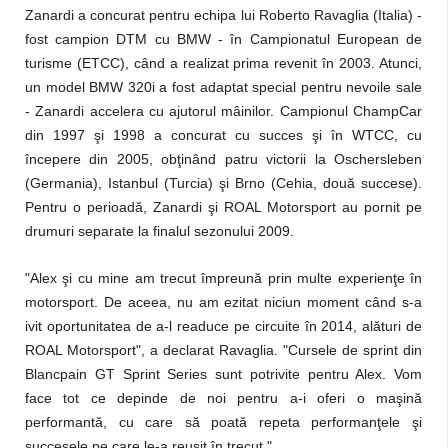
Zanardi a concurat pentru echipa lui Roberto Ravaglia (Italia) -
fost campion DTM cu BMW - în Campionatul European de
turisme (ETCC), când a realizat prima revenit în 2003. Atunci,
un model BMW 320i a fost adaptat special pentru nevoile sale
- Zanardi accelera cu ajutorul mâinilor. Campionul ChampCar
din 1997 şi 1998 a concurat cu succes şi în WTCC, cu
începere din 2005, obţinând patru victorii la Oschersleben
(Germania), Istanbul (Turcia) şi Brno (Cehia, două succese).
Pentru o perioadă, Zanardi şi ROAL Motorsport au pornit pe
drumuri separate la finalul sezonului 2009.
"Alex şi cu mine am trecut împreună prin multe experienţe în
motorsport. De aceea, nu am ezitat niciun moment când s-a
ivit oportunitatea de a-l readuce pe circuite în 2014, alături de
ROAL Motorsport", a declarat Ravaglia. "Cursele de sprint din
Blancpain GT Sprint Series sunt potrivite pentru Alex. Vom
face tot ce depinde de noi pentru a-i oferi o maşină
performantă, cu care să poată repeta performanţele şi
succesele pe care le-a reuşit în trecut."