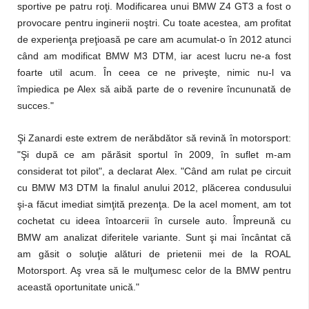
sportive pe patru roţi. Modificarea unui BMW Z4 GT3 a fost o
provocare pentru inginerii noştri. Cu toate acestea, am profitat
de experienţa preţioasă pe care am acumulat-o în 2012 atunci
când am modificat BMW M3 DTM, iar acest lucru ne-a fost
foarte util acum. În ceea ce ne priveşte, nimic nu-l va
împiedica pe Alex să aibă parte de o revenire încununată de
succes."
Şi Zanardi este extrem de nerăbdător să revină în motorsport:
"Şi după ce am părăsit sportul în 2009, în suflet m-am
considerat tot pilot", a declarat Alex. "Când am rulat pe circuit
cu BMW M3 DTM la finalul anului 2012, plăcerea condusului
şi-a făcut imediat simţită prezenţa. De la acel moment, am tot
cochetat cu ideea întoarcerii în cursele auto. Împreună cu
BMW am analizat diferitele variante. Sunt şi mai încântat că
am găsit o soluţie alături de prietenii mei de la ROAL
Motorsport. Aş vrea să le mulţumesc celor de la BMW pentru
această oportunitate unică."