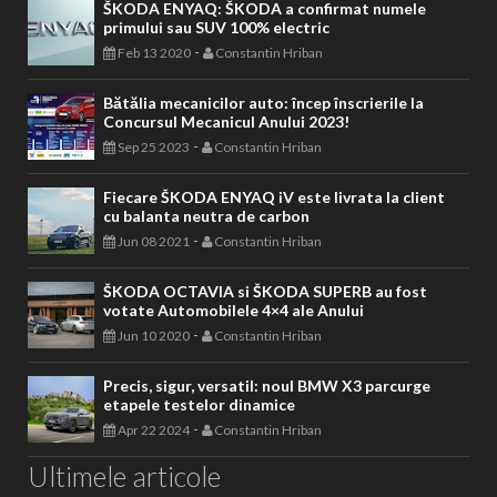
ŠKODA ENYAQ: ŠKODA a confirmat numele
primului sau SUV 100% electric
-
Feb 13 2020
Constantin Hriban
Bătălia mecanicilor auto: încep înscrierile la
Concursul Mecanicul Anului 2023!
-
Sep 25 2023
Constantin Hriban
Fiecare ŠKODA ENYAQ iV este livrata la client
cu balanta neutra de carbon
-
Jun 08 2021
Constantin Hriban
ŠKODA OCTAVIA si ŠKODA SUPERB au fost
votate Automobilele 4×4 ale Anului
-
Jun 10 2020
Constantin Hriban
Precis, sigur, versatil: noul BMW X3 parcurge
etapele testelor dinamice
-
Apr 22 2024
Constantin Hriban
Ultimele articole