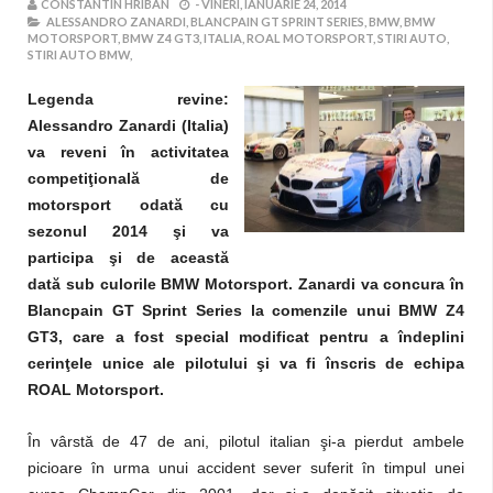
CONSTANTIN HRIBAN
-
VINERI, IANUARIE 24, 2014
ALESSANDRO ZANARDI,
BLANCPAIN GT SPRINT SERIES,
BMW,
BMW
MOTORSPORT,
BMW Z4 GT3,
ITALIA,
ROAL MOTORSPORT,
STIRI AUTO,
STIRI AUTO BMW,
Legenda revine:
Alessandro Zanardi (Italia)
va reveni în activitatea
competiţională de
motorsport odată cu
sezonul 2014 şi va
participa şi de această
dată sub culorile BMW Motorsport. Zanardi va concura în
Blancpain GT Sprint Series la comenzile unui BMW Z4
GT3, care a fost special modificat pentru a îndeplini
cerinţele unice ale pilotului şi va fi înscris de echipa
ROAL Motorsport.
În vârstă de 47 de ani, pilotul italian şi-a pierdut ambele
picioare în urma unui accident sever suferit în timpul unei