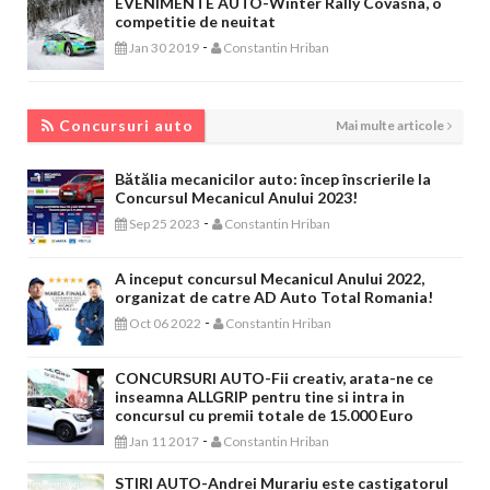
EVENIMENTE AUTO-Winter Rally Covasna, o
competitie de neuitat
-
Jan 30 2019
Constantin Hriban
CONCURSURI AUTO
Concursuri auto
Mai multe articole
Bătălia mecanicilor auto: încep înscrierile la
Concursul Mecanicul Anului 2023!
-
Sep 25 2023
Constantin Hriban
A inceput concursul Mecanicul Anului 2022,
organizat de catre AD Auto Total Romania!
-
Oct 06 2022
Constantin Hriban
CONCURSURI AUTO-Fii creativ, arata-ne ce
inseamna ALLGRIP pentru tine si intra in
concursul cu premii totale de 15.000 Euro
-
Jan 11 2017
Constantin Hriban
STIRI AUTO-Andrei Murariu este castigatorul