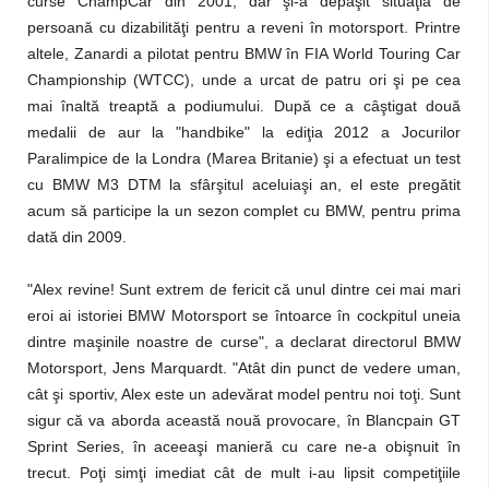
curse ChampCar din 2001, dar şi-a depăşit situaţia de
persoană cu dizabilităţi pentru a reveni în motorsport. Printre
altele, Zanardi a pilotat pentru BMW în FIA World Touring Car
Championship (WTCC), unde a urcat de patru ori şi pe cea
mai înaltă treaptă a podiumului. După ce a câştigat două
medalii de aur la "handbike" la ediţia 2012 a Jocurilor
Paralimpice de la Londra (Marea Britanie) şi a efectuat un test
cu BMW M3 DTM la sfârşitul aceluiaşi an, el este pregătit
acum să participe la un sezon complet cu BMW, pentru prima
dată din 2009.
"Alex revine! Sunt extrem de fericit că unul dintre cei mai mari
eroi ai istoriei BMW Motorsport se întoarce în cockpitul uneia
dintre maşinile noastre de curse", a declarat directorul BMW
Motorsport, Jens Marquardt. "Atât din punct de vedere uman,
cât şi sportiv, Alex este un adevărat model pentru noi toţi. Sunt
sigur că va aborda această nouă provocare, în Blancpain GT
Sprint Series, în aceeaşi manieră cu care ne-a obişnuit în
trecut. Poţi simţi imediat cât de mult i-au lipsit competiţiile