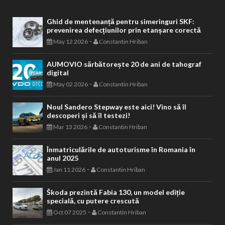
Ghid de mentenanță pentru simeringuri SKF:
prevenirea defecțiunilor prin etanșare corectă
-
May 12 2026
Constantin Hriban
AUMOVIO sărbătorește 20 de ani de tahograf
digital
-
May 02 2026
Constantin Hriban
Noul Sandero Stepway este aici! Vino să îl
descoperi și să îl testezi!
-
Mar 13 2026
Constantin Hriban
Înmatriculările de autoturisme în Romania în
anul 2025
-
Jan 11 2026
Constantin Hriban
Škoda prezintă Fabia 130, un model ediție
specială, cu putere crescută
-
Oct 07 2025
Constantin Hriban