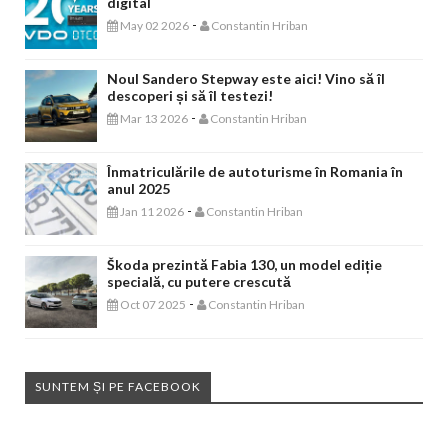
digital
-
May 02 2026
Constantin Hriban
Noul Sandero Stepway este aici! Vino să îl
descoperi și să îl testezi!
-
Mar 13 2026
Constantin Hriban
Înmatriculările de autoturisme în Romania în
anul 2025
-
Jan 11 2026
Constantin Hriban
Škoda prezintă Fabia 130, un model ediție
specială, cu putere crescută
-
Oct 07 2025
Constantin Hriban
SUNTEM ȘI PE FACEBOOK