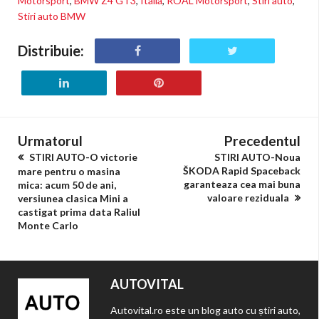
Motorsport
,
BMW Z4 GT3
,
Italia
,
ROAL Motorsport
,
Stiri auto
,
Stiri auto BMW
Distribuie:
Urmatorul
Precedentul
STIRI AUTO-O victorie
STIRI AUTO-Noua
ŠKODA Rapid Spaceback
mare pentru o masina
garanteaza cea mai buna
mica: acum 50 de ani,
valoare reziduala
versiunea clasica Mini a
castigat prima data Raliul
Monte Carlo
AUTOVITAL
Autovital.ro este un blog auto cu știri auto,