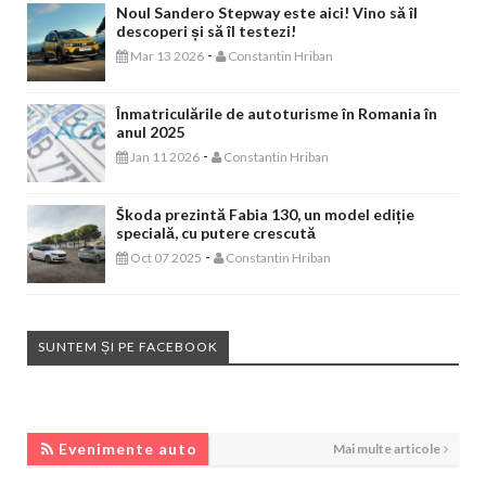
Noul Sandero Stepway este aici! Vino să îl
descoperi și să îl testezi!
-
Mar 13 2026
Constantin Hriban
Înmatriculările de autoturisme în Romania în
anul 2025
-
Jan 11 2026
Constantin Hriban
Škoda prezintă Fabia 130, un model ediție
specială, cu putere crescută
-
Oct 07 2025
Constantin Hriban
SUNTEM ȘI PE FACEBOOK
EVENIMENTE AUTO
Evenimente auto
Mai multe articole