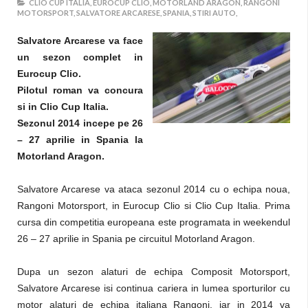
CLIO CUP ITALIA,
EUROCUP CLIO,
MOTORLAND ARAGON,
RANGONI
MOTORSPORT,
SALVATORE ARCARESE,
SPANIA,
STIRI AUTO,
Salvatore Arcarese va face
un sezon complet in
Eurocup Clio.
Pilotul roman va concura
si in Clio Cup Italia.
Sezonul 2014 incepe pe 26
– 27 aprilie in Spania la
Motorland Aragon.
Salvatore Arcarese va ataca sezonul 2014 cu o echipa noua,
Rangoni Motorsport, in Eurocup Clio si Clio Cup Italia. Prima
cursa din competitia europeana este programata in weekendul
26 – 27 aprilie in Spania pe circuitul Motorland Aragon.
Dupa un sezon alaturi de echipa Composit Motorsport,
Salvatore Arcarese isi continua cariera in lumea sporturilor cu
motor alaturi de echipa italiana Rangoni, iar in 2014 va