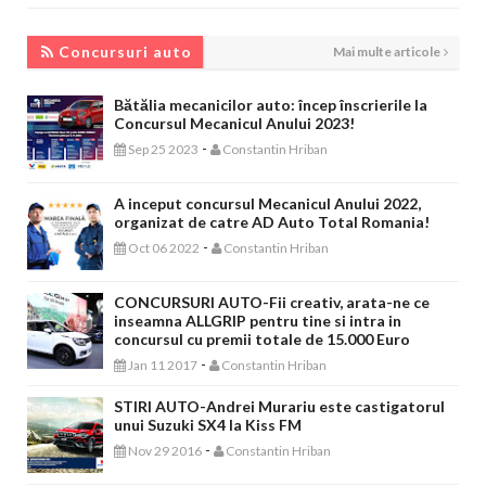
CONCURSURI AUTO
Concursuri auto
Mai multe articole
Bătălia mecanicilor auto: încep înscrierile la
Concursul Mecanicul Anului 2023!
-
Sep 25 2023
Constantin Hriban
A inceput concursul Mecanicul Anului 2022,
organizat de catre AD Auto Total Romania!
-
Oct 06 2022
Constantin Hriban
CONCURSURI AUTO-Fii creativ, arata-ne ce
inseamna ALLGRIP pentru tine si intra in
concursul cu premii totale de 15.000 Euro
-
Jan 11 2017
Constantin Hriban
STIRI AUTO-Andrei Murariu este castigatorul
unui Suzuki SX4 la Kiss FM
-
Nov 29 2016
Constantin Hriban