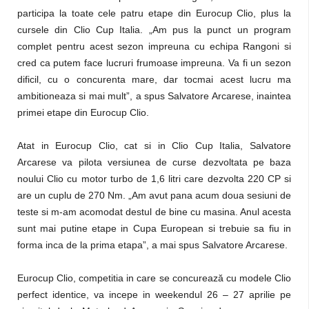
participa la toate cele patru etape din Eurocup Clio, plus la
cursele din Clio Cup Italia. „Am pus la punct un program
complet pentru acest sezon impreuna cu echipa Rangoni si
cred ca putem face lucruri frumoase impreuna. Va fi un sezon
dificil, cu o concurenta mare, dar tocmai acest lucru ma
ambitioneaza si mai mult”, a spus Salvatore Arcarese, inaintea
primei etape din Eurocup Clio.
Atat in Eurocup Clio, cat si in Clio Cup Italia, Salvatore
Arcarese va pilota versiunea de curse dezvoltata pe baza
noului Clio cu motor turbo de 1,6 litri care dezvolta 220 CP si
are un cuplu de 270 Nm. „Am avut pana acum doua sesiuni de
teste si m-am acomodat destul de bine cu masina. Anul acesta
sunt mai putine etape in Cupa European si trebuie sa fiu in
forma inca de la prima etapa”, a mai spus Salvatore Arcarese.
Eurocup Clio, competitia in care se concurează cu modele Clio
perfect identice, va incepe in weekendul 26 – 27 aprilie pe