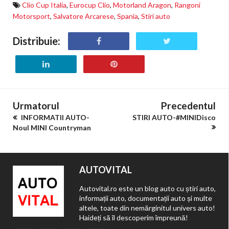
Clio Cup Italia
,
Eurocup Clio
,
Motorland Aragon
,
Rangoni
Motorsport
,
Salvatore Arcarese
,
Spania
,
Stiri auto
Distribuie:
Urmatorul
Precedentul
INFORMATII AUTO-
STIRI AUTO-#MINIDisco
Noul MINI Countryman
AUTOVITAL
Autovital.ro este un blog auto cu știri auto,
informații auto, documentații auto și multe
altele, toate din nemărginitul univers auto!
Haideți să îl descoperim împreună!