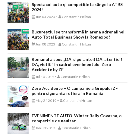
Spectacol auto și competiție la sânge la ATBS
2024!
-
Jun 03 2024
Constantin Hriban
Bucureștiul se transformă în arena adrenalinei:
Auto Total Business Show la Romexpo!
-
Jun 08 2023
Constantin Hriban
Romanul a spus „DA, sigurantei! DA, atentiei!
DA, vietii!” in cadrul evenimentului Zero
Accidente by ZF
-
Jul 10 2019
Constantin Hriban
Zero Accidente – O campanie a Grupului ZF
pentru siguranta rutiera in Romania
-
May 24 2019
Constantin Hriban
EVENIMENTE AUTO-Winter Rally Covasna, o
competitie de neuitat
-
Jan 30 2019
Constantin Hriban