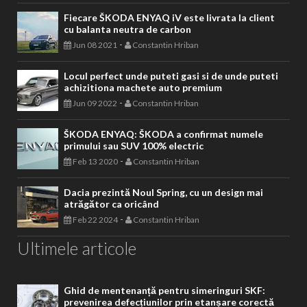
Fiecare ŠKODA ENYAQ iV este livrata la client
cu balanta neutra de carbon
-
Jun 08 2021
Constantin Hriban
Locul perfect unde puteti gasi si de unde puteti
achizitiona machete auto premium
-
Jun 09 2022
Constantin Hriban
ŠKODA ENYAQ: ŠKODA a confirmat numele
primului sau SUV 100% electric
-
Feb 13 2020
Constantin Hriban
Dacia prezintă Noul Spring, cu un design mai
atrăgător ca oricând
-
Feb 22 2024
Constantin Hriban
Ultimele articole
Ghid de mentenanță pentru simeringuri SKF:
prevenirea defecțiunilor prin etanșare corectă