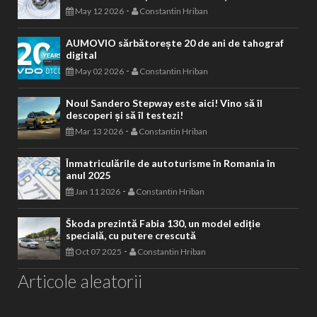
-
May 12 2026
Constantin Hriban
AUMOVIO sărbătorește 20 de ani de tahograf
digital
-
May 02 2026
Constantin Hriban
Noul Sandero Stepway este aici! Vino să îl
descoperi și să îl testezi!
-
Mar 13 2026
Constantin Hriban
Înmatriculările de autoturisme în Romania în
anul 2025
-
Jan 11 2026
Constantin Hriban
Škoda prezintă Fabia 130, un model ediție
specială, cu putere crescută
-
Oct 07 2025
Constantin Hriban
Articole aleatorii