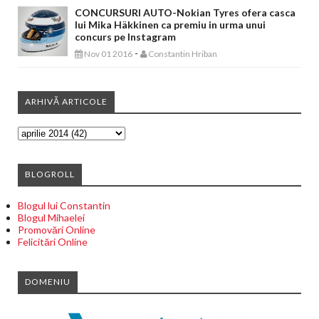
CONCURSURI AUTO-Nokian Tyres ofera casca
lui Mika Häkkinen ca premiu in urma unui
concurs pe Instagram
-
Nov 01 2016
Constantin Hriban
ARHIVĂ ARTICOLE
BLOGROLL
Blogul lui Constantin
Blogul Mihaelei
Promovări Online
Felicitări Online
DOMENIU