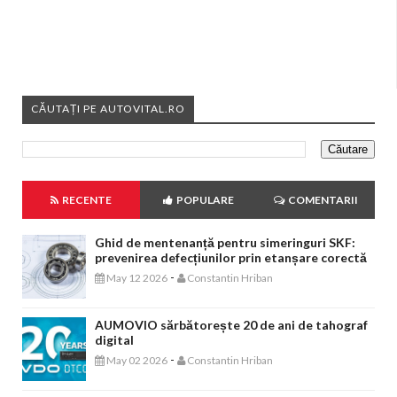
CĂUTAȚI PE AUTOVITAL.RO
RECENTE
POPULARE
COMENTARII
Ghid de mentenanță pentru simeringuri SKF:
prevenirea defecțiunilor prin etanșare corectă
-
May 12 2026
Constantin Hriban
AUMOVIO sărbătorește 20 de ani de tahograf
digital
-
May 02 2026
Constantin Hriban