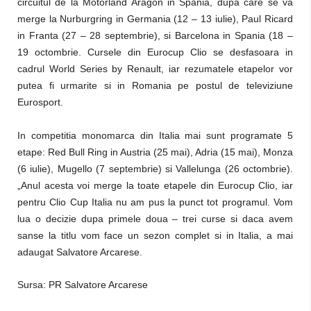
circuitul de la Motorland Aragon in Spania, dupa care se va
merge la Nurburgring in Germania (12 – 13 iulie), Paul Ricard
in Franta (27 – 28 septembrie), si Barcelona in Spania (18 –
19 octombrie. Cursele din Eurocup Clio se desfasoara in
cadrul World Series by Renault, iar rezumatele etapelor vor
putea fi urmarite si in Romania pe postul de televiziune
Eurosport.
In competitia monomarca din Italia mai sunt programate 5
etape: Red Bull Ring in Austria (25 mai), Adria (15 mai), Monza
(6 iulie), Mugello (7 septembrie) si Vallelunga (26 octombrie).
„Anul acesta voi merge la toate etapele din Eurocup Clio, iar
pentru Clio Cup Italia nu am pus la punct tot programul. Vom
lua o decizie dupa primele doua – trei curse si daca avem
sanse la titlu vom face un sezon complet si in Italia, a mai
adaugat Salvatore Arcarese.
Sursa: PR Salvatore Arcarese