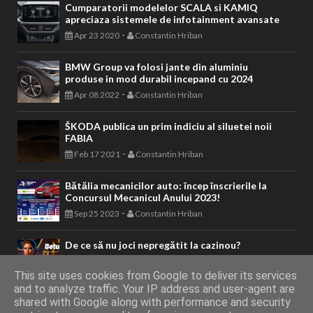
Cumparatorii modelelor SCALA si KAMIQ
apreciaza sistemele de infotainment avansate
-
Apr 23 2020
Constantin Hriban
BMW Group va folosi jante din aluminiu
produse in mod durabil incepand cu 2024
-
Apr 08 2022
Constantin Hriban
ŠKODA publica un prim indiciu al siluetei noii
FABIA
-
Feb 17 2021
Constantin Hriban
Bătălia mecanicilor auto: încep înscrierile la
Concursul Mecanicul Anului 2023!
-
Sep 25 2023
Constantin Hriban
De ce să nu joci nepregătit la cazinou?
-
Sep 10 2024
Constantin Hriban
This site uses cookies from Google to deliver its services
and to analyze traffic. Your IP address and user-agent are
shared with Google along with performance and security