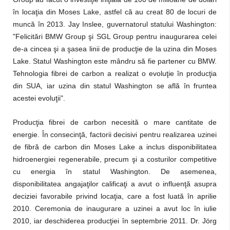
în locaţia din Moses Lake, astfel că au creat 80 de locuri de
muncă în 2013. Jay Inslee, guvernatorul statului Washington:
"Felicitări BMW Group şi SGL Group pentru inaugurarea celei
de-a cincea şi a şasea linii de producţie de la uzina din Moses
Lake. Statul Washington este mândru să fie partener cu BMW.
Tehnologia fibrei de carbon a realizat o evoluţie în producţia
din SUA, iar uzina din statul Washington se află în fruntea
acestei evoluţii".
Producţia fibrei de carbon necesită o mare cantitate de
energie. În consecinţă, factorii decisivi pentru realizarea uzinei
de fibră de carbon din Moses Lake a inclus disponibilitatea
hidroenergiei regenerabile, precum şi a costurilor competitive
cu energia în statul Washington. De asemenea,
disponibilitatea angajaţilor calificaţi a avut o influenţă asupra
deciziei favorabile privind locaţia, care a fost luată în aprilie
2010. Ceremonia de inaugurare a uzinei a avut loc în iulie
2010, iar deschiderea producţiei în septembrie 2011. Dr. Jörg