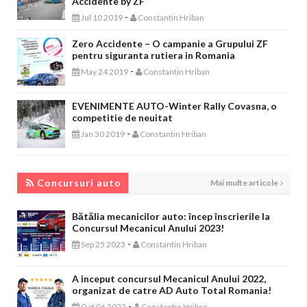
Accidente by ZF
-
Jul 10 2019
Constantin Hriban
Zero Accidente – O campanie a Grupului ZF
pentru siguranta rutiera in Romania
-
May 24 2019
Constantin Hriban
EVENIMENTE AUTO-Winter Rally Covasna, o
competitie de neuitat
-
Jan 30 2019
Constantin Hriban
CONCURSURI AUTO
Concursuri auto
Mai multe articole
Bătălia mecanicilor auto: încep înscrierile la
Concursul Mecanicul Anului 2023!
-
Sep 25 2023
Constantin Hriban
A inceput concursul Mecanicul Anului 2022,
organizat de catre AD Auto Total Romania!
-
Oct 06 2022
Constantin Hriban