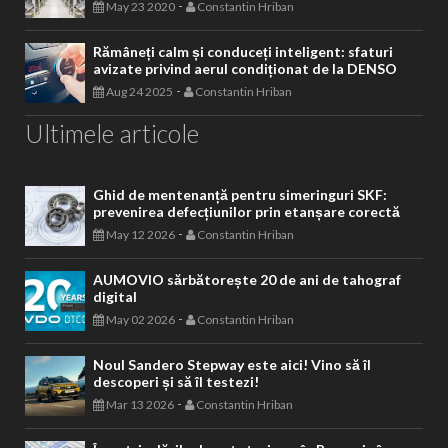
-
May 23 2020
Constantin Hriban
Rămâneți calm și conduceți inteligent: sfaturi
avizate privind aerul condiționat de la DENSO
-
Aug 24 2025
Constantin Hriban
Ultimele articole
Ghid de mentenanță pentru simeringuri SKF:
prevenirea defecțiunilor prin etanșare corectă
-
May 12 2026
Constantin Hriban
AUMOVIO sărbătorește 20 de ani de tahograf
digital
-
May 02 2026
Constantin Hriban
Noul Sandero Stepway este aici! Vino să îl
descoperi și să îl testezi!
-
Mar 13 2026
Constantin Hriban