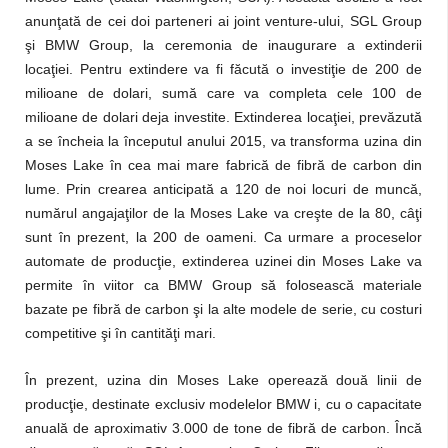
anunţată de cei doi parteneri ai joint venture-ului, SGL Group
şi BMW Group, la ceremonia de inaugurare a extinderii
locaţiei. Pentru extindere va fi făcută o investiţie de 200 de
milioane de dolari, sumă care va completa cele 100 de
milioane de dolari deja investite. Extinderea locaţiei, prevăzută
a se încheia la începutul anului 2015, va transforma uzina din
Moses Lake în cea mai mare fabrică de fibră de carbon din
lume. Prin crearea anticipată a 120 de noi locuri de muncă,
numărul angajaţilor de la Moses Lake va creşte de la 80, câţi
sunt în prezent, la 200 de oameni. Ca urmare a proceselor
automate de producţie, extinderea uzinei din Moses Lake va
permite în viitor ca BMW Group să folosească materiale
bazate pe fibră de carbon şi la alte modele de serie, cu costuri
competitive şi în cantităţi mari.
În prezent, uzina din Moses Lake operează două linii de
producţie, destinate exclusiv modelelor BMW i, cu o capacitate
anuală de aproximativ 3.000 de tone de fibră de carbon. Încă