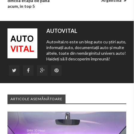
Argentina
dificila etapa de pana
acum, in top 5
AUTOVITAL
Autovital.ro este un blog auto cu știri auto,
informații auto, documentații auto și multe
altele, toate din nemărginitul univers auto!
Haideți să îl descoperim împreună!
ARTICOLE ASEMĂNĂTOARE