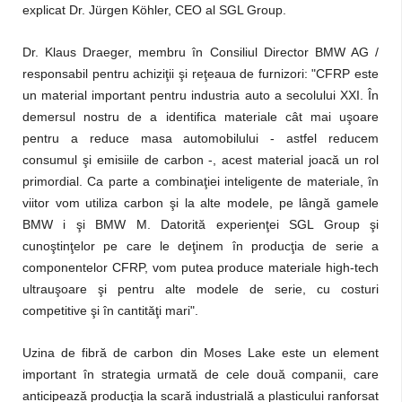
explicat Dr. Jürgen Köhler, CEO al SGL Group.
Dr. Klaus Draeger, membru în Consiliul Director BMW AG /
responsabil pentru achiziţii şi reţeaua de furnizori: "CFRP este
un material important pentru industria auto a secolului XXI. În
demersul nostru de a identifica materiale cât mai uşoare
pentru a reduce masa automobilului - astfel reducem
consumul şi emisiile de carbon -, acest material joacă un rol
primordial. Ca parte a combinaţiei inteligente de materiale, în
viitor vom utiliza carbon şi la alte modele, pe lângă gamele
BMW i şi BMW M. Datorită experienţei SGL Group şi
cunoştinţelor pe care le deţinem în producţia de serie a
componentelor CFRP, vom putea produce materiale high-tech
ultrauşoare şi pentru alte modele de serie, cu costuri
competitive şi în cantităţi mari".
Uzina de fibră de carbon din Moses Lake este un element
important în strategia urmată de cele două companii, care
anticipează producţia la scară industrială a plasticului ranforsat