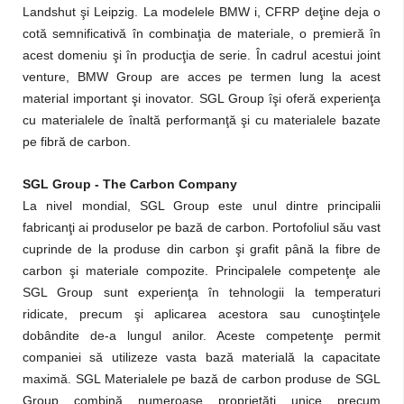
Landshut şi Leipzig. La modelele BMW i, CFRP deţine deja o
cotă semnificativă în combinaţia de materiale, o premieră în
acest domeniu şi în producţia de serie. În cadrul acestui joint
venture, BMW Group are acces pe termen lung la acest
material important şi inovator. SGL Group îşi oferă experienţa
cu materialele de înaltă performanţă şi cu materialele bazate
pe fibră de carbon.
SGL Group - The Carbon Company
La nivel mondial, SGL Group este unul dintre principalii
fabricanţi ai produselor pe bază de carbon. Portofoliul său vast
cuprinde de la produse din carbon şi grafit până la fibre de
carbon şi materiale compozite. Principalele competenţe ale
SGL Group sunt experienţa în tehnologii la temperaturi
ridicate, precum şi aplicarea acestora sau cunoştinţele
dobândite de-a lungul anilor. Aceste competenţe permit
companiei să utilizeze vasta bază materială la capacitate
maximă. SGL Materialele pe bază de carbon produse de SGL
Group combină numeroase proprietăţi unice precum