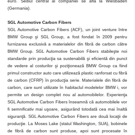
euro. Sediul central al companiei se află la Wiesbaden
(Germania).
SGL Automotive Carbon Fibers
SGL Automotive Carbon Fibers (ACF), un joint venture între
BMW Group şi SGL Group, a fost fondat în 2009 pentru
furnizarea exclusivă a materialelor din fibră de carbon către
BMW Group. SGL Automotive Carbon Fibers stabileşte noi
standarde prin producţia sa sustenabilă şi eficientă din punct
de vedere al costurilor şi poziţionează BMW Group ca fiind
primul constructor auto care utilizează plastic ranforsat cu fibră
de carbon (CFRP) în producţia serie. Materialele din fibră de
carbon, care sunt utilizate în habitaclul modelelor BMW i, vor
permite un design complet nou al automobilelor. Experienţa
SGL Automotive Carbon Fibers înseamnă că automobilele vor
fi semnificativ mai uşoare, asigurând totodată cea mai înaltă
siguranţă. SGL Automotive Carbon Fibers are două locaţii de
producţie. La Moses Lake (statul Washington, SUA), bobinele
de fibră de carbon sunt produse, apoi sunt procesate în