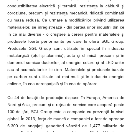
conductibilitatea electrică şi termică, rezistenţa la căldură şi
coroziune, precum şi rezistenţa mecanică ridicată combinată
cu masa redusă. Ca urmare a modificărilor privind utilizarea
materialelor, se înregistrează - din partea unor industrii din ce
în ce mai diverse - o creştere a cererii pentru materialele şi
produsele foarte performante pe care le oferă SGL Group.
Produsele SGL Group sunt utilizate în special în industria
metalurgică (oţel şi aluminiu), auto şi chimică, precum şi în
domeniul semiconductorilor, al energiei solare şi al LED-urilor
sau al acumulatorilor litiu-ion. Materialele şi produsele bazate
pe carbon sunt utilizate tot mai mult şi în industria energiei
eoliene, în cea aerospaţială şi în cea de apărare.
Cu 44 de locaţii de producţie dispuse în Europa, America de
Nord şi Asia, precum şi o reţea de service care acoperă peste
100 de ţări, SGL Group este o companie cu prezenţă la nivel
global. În 2013, forţa de muncă a companiei a fost de aproape
6.300 de angajaţi, generând vânzări de 1,477 miliarde de