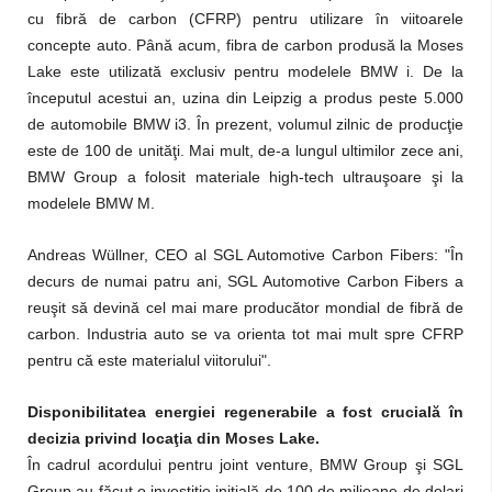
cu fibră de carbon (CFRP) pentru utilizare în viitoarele
concepte auto. Până acum, fibra de carbon produsă la Moses
Lake este utilizată exclusiv pentru modelele BMW i. De la
începutul acestui an, uzina din Leipzig a produs peste 5.000
de automobile BMW i3. În prezent, volumul zilnic de producţie
este de 100 de unităţi. Mai mult, de-a lungul ultimilor zece ani,
BMW Group a folosit materiale high-tech ultrauşoare şi la
modelele BMW M.
Andreas Wüllner, CEO al SGL Automotive Carbon Fibers: "În
decurs de numai patru ani, SGL Automotive Carbon Fibers a
reuşit să devină cel mai mare producător mondial de fibră de
carbon. Industria auto se va orienta tot mai mult spre CFRP
pentru că este materialul viitorului".
Disponibilitatea energiei regenerabile a fost crucială în
decizia privind locaţia din Moses Lake.
În cadrul acordului pentru joint venture, BMW Group şi SGL
Group au făcut o investiţie iniţială de 100 de milioane de dolari