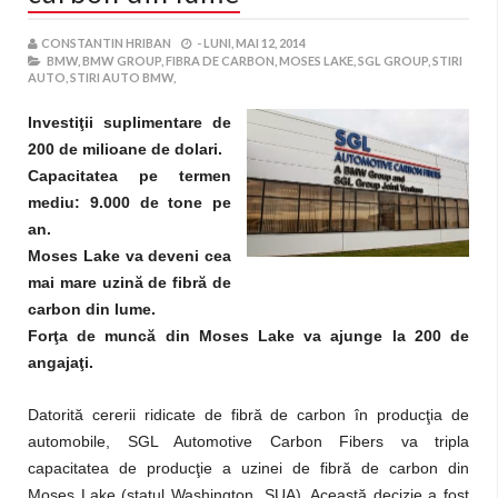
CONSTANTIN HRIBAN
-
LUNI, MAI 12, 2014
BMW,
BMW GROUP,
FIBRA DE CARBON,
MOSES LAKE,
SGL GROUP,
STIRI
AUTO,
STIRI AUTO BMW,
Investiţii suplimentare de
200 de milioane de dolari.
Capacitatea pe termen
mediu: 9.000 de tone pe
an.
Moses Lake va deveni cea
mai mare uzină de fibră de
carbon din lume.
Forţa de muncă din Moses Lake va ajunge la 200 de
angajaţi.
Datorită cererii ridicate de fibră de carbon în producţia de
automobile, SGL Automotive Carbon Fibers va tripla
capacitatea de producţie a uzinei de fibră de carbon din
Moses Lake (statul Washington, SUA). Această decizie a fost