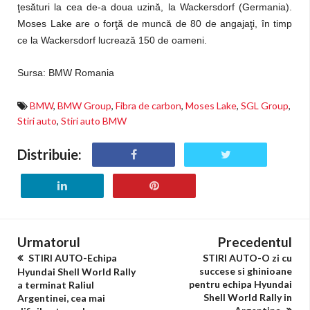
ţesături la cea de-a doua uzină, la Wackersdorf (Germania).
Moses Lake are o forţă de muncă de 80 de angajaţi, în timp
ce la Wackersdorf lucrează 150 de oameni.
Sursa: BMW Romania
BMW
,
BMW Group
,
Fibra de carbon
,
Moses Lake
,
SGL Group
,
Stiri auto
,
Stiri auto BMW
Distribuie:
Urmatorul
Precedentul
STIRI AUTO-Echipa
STIRI AUTO-O zi cu
succese si ghinioane
Hyundai Shell World Rally
pentru echipa Hyundai
a terminat Raliul
Shell World Rally in
Argentinei, cea mai