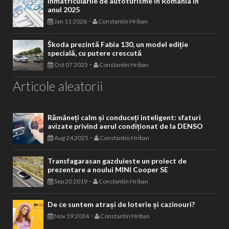
Înmatriculările de autoturisme în Romania în
anul 2025
-
Jan 11 2026
Constantin Hriban
Škoda prezintă Fabia 130, un model ediție
specială, cu putere crescută
-
Oct 07 2025
Constantin Hriban
Articole aleatorii
Rămâneți calm și conduceți inteligent: sfaturi
avizate privind aerul condiționat de la DENSO
-
Aug 24 2025
Constantin Hriban
Transfagarasan gazduieste un proiect de
prezentare a noului MINI Cooper SE
-
Sep 20 2019
Constantin Hriban
De ce suntem atrași de loterie și cazinouri?
-
Nov 19 2024
Constantin Hriban