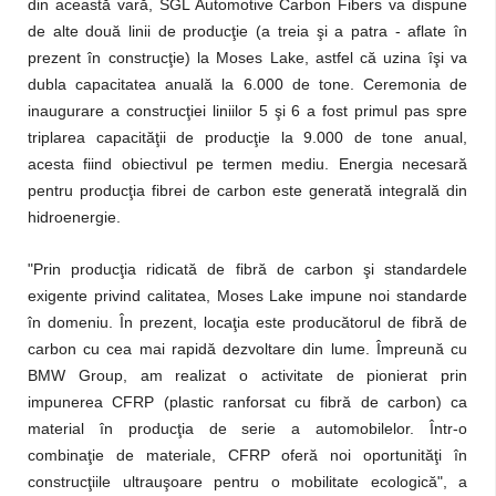
din această vară, SGL Automotive Carbon Fibers va dispune
de alte două linii de producţie (a treia şi a patra - aflate în
prezent în construcţie) la Moses Lake, astfel că uzina îşi va
dubla capacitatea anuală la 6.000 de tone. Ceremonia de
inaugurare a construcţiei liniilor 5 şi 6 a fost primul pas spre
triplarea capacităţii de producţie la 9.000 de tone anual,
acesta fiind obiectivul pe termen mediu. Energia necesară
pentru producţia fibrei de carbon este generată integrală din
hidroenergie.
"Prin producţia ridicată de fibră de carbon şi standardele
exigente privind calitatea, Moses Lake impune noi standarde
în domeniu. În prezent, locaţia este producătorul de fibră de
carbon cu cea mai rapidă dezvoltare din lume. Împreună cu
BMW Group, am realizat o activitate de pionierat prin
impunerea CFRP (plastic ranforsat cu fibră de carbon) ca
material în producţia de serie a automobilelor. Într-o
combinaţie de materiale, CFRP oferă noi oportunităţi în
construcţiile ultrauşoare pentru o mobilitate ecologică", a