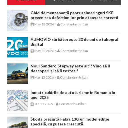
Ghid de mentenanță pentru simeringuri SKF:
prevenirea defecțiunilor prin etanșare corectă
-
May 12 2026
Constantin Hriban
AUMOVIO sărbătorește 20 de ani de tahograf
digital
-
May 02 2026
Constantin Hriban
Noul Sandero Stepway este aici! Vino să îl
descoperi și să îl testezi!
-
Mar 13 2026
Constantin Hriban
Înmatriculările de autoturisme în Romania în
anul 2025
-
Jan 11 2026
Constantin Hriban
Škoda prezintă Fabia 130, un model ediție
specială, cu putere crescută