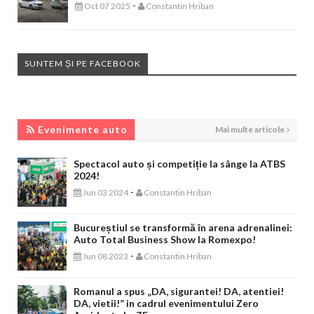
-
Oct 07 2025
Constantin Hriban
SUNTEM ȘI PE FACEBOOK
EVENIMENTE AUTO
Evenimente auto
Mai multe articole
Spectacol auto și competiție la sânge la ATBS
2024!
-
Jun 03 2024
Constantin Hriban
Bucureștiul se transformă în arena adrenalinei:
Auto Total Business Show la Romexpo!
-
Jun 08 2023
Constantin Hriban
Romanul a spus „DA, sigurantei! DA, atentiei!
DA, vietii!” in cadrul evenimentului Zero