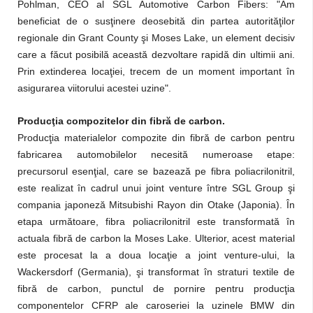
Pohlman, CEO al SGL Automotive Carbon Fibers: "Am
beneficiat de o susţinere deosebită din partea autorităţilor
regionale din Grant County şi Moses Lake, un element decisiv
care a făcut posibilă această dezvoltare rapidă din ultimii ani.
Prin extinderea locaţiei, trecem de un moment important în
asigurarea viitorului acestei uzine".
Producţia compozitelor din fibră de carbon.
Producţia materialelor compozite din fibră de carbon pentru
fabricarea automobilelor necesită numeroase etape:
precursorul esenţial, care se bazează pe fibra poliacrilonitril,
este realizat în cadrul unui joint venture între SGL Group şi
compania japoneză Mitsubishi Rayon din Otake (Japonia). În
etapa următoare, fibra poliacrilonitril este transformată în
actuala fibră de carbon la Moses Lake. Ulterior, acest material
este procesat la a doua locaţie a joint venture-ului, la
Wackersdorf (Germania), şi transformat în straturi textile de
fibră de carbon, punctul de pornire pentru producţia
componentelor CFRP ale caroseriei la uzinele BMW din