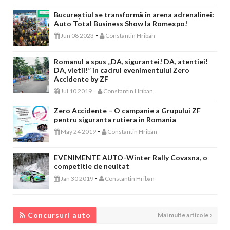
Bucureștiul se transformă în arena adrenalinei:
Auto Total Business Show la Romexpo!
-
Jun 08 2023
Constantin Hriban
Romanul a spus „DA, sigurantei! DA, atentiei!
DA, vietii!” in cadrul evenimentului Zero
Accidente by ZF
-
Jul 10 2019
Constantin Hriban
Zero Accidente – O campanie a Grupului ZF
pentru siguranta rutiera in Romania
-
May 24 2019
Constantin Hriban
EVENIMENTE AUTO-Winter Rally Covasna, o
competitie de neuitat
-
Jan 30 2019
Constantin Hriban
CONCURSURI AUTO
Concursuri auto
Mai multe articole