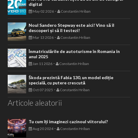
digital
-
May 02 2026
Constantin Hriban
Noul Sandero Stepway este aici! Vino să îl
descoperi și să îl testezi!
-
Mar 13 2026
Constantin Hriban
Înmatriculările de autoturisme în Romania în
anul 2025
-
Jan 11 2026
Constantin Hriban
Škoda prezintă Fabia 130, un model ediție
specială, cu putere crescută
-
Oct 07 2025
Constantin Hriban
Articole aleatorii
Tu cum îți imaginezi cazinoul viitorului?
-
Aug 20 2024
Constantin Hriban