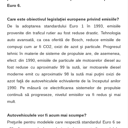
Euro 6.
Care este obiectivul legislaţiei europene privind emisiile?
De la adoptarea standardului Euro 1 în 1993, emisiile
provenite din traficul rutier au fost reduse drastic. Tehnologia
auto avansată, ca cea oferită de Bosch, reduce emisiile de
compuşi cum ar fi CO2, oxizi de azot şi particule. Progresul
tehnic în materie de sisteme de propulsie are, de asemenea,
efect: din 1990, emisiile de particule ale motoarelor diesel au
fost reduse cu aproximativ 99 la sută, iar motoarele diesel
moderne emit cu aproximativ 98 la sută mai puţini oxizi de
azot faţă de autovehiculele echivalente de la începutul anilor
1990. Pe măsură ce electrificarea sistemelor de propulsie
continuă să progreseze, nivelul emisiilor va fi redus şi mai
mult.
Autovehiculele vor fi acum mai scumpe?
Preţurile pentru modelele care respectă standardul Euro 6 se