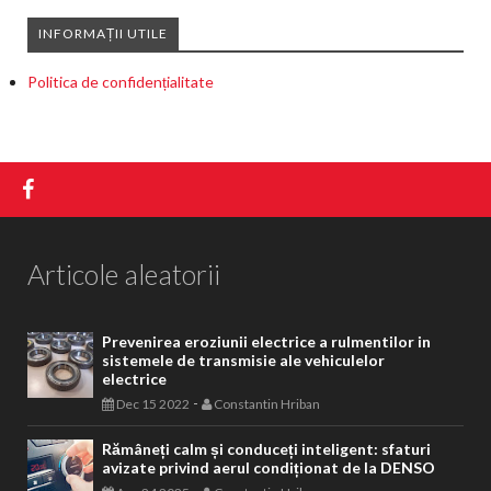
INFORMAȚII UTILE
Politica de confidențialitate
Articole aleatorii
Prevenirea eroziunii electrice a rulmentilor in
sistemele de transmisie ale vehiculelor
electrice
-
Dec 15 2022
Constantin Hriban
Rămâneți calm și conduceți inteligent: sfaturi
avizate privind aerul condiționat de la DENSO