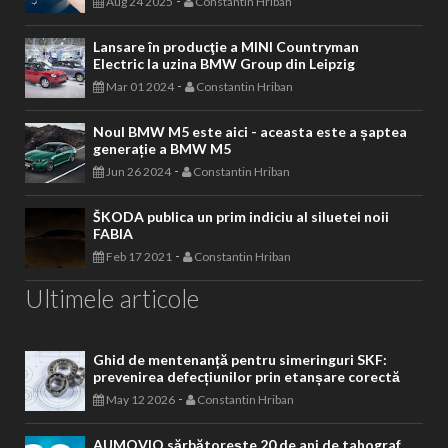
-
Aug 24 2025
Constantin Hriban
Lansare în producţie a MINI Countryman
Electric la uzina BMW Group din Leipzig
-
Mar 01 2024
Constantin Hriban
Noul BMW M5 este aici - aceasta este a șaptea
generație a BMW M5
-
Jun 26 2024
Constantin Hriban
ŠKODA publica un prim indiciu al siluetei noii
FABIA
-
Feb 17 2021
Constantin Hriban
Ultimele articole
Ghid de mentenanță pentru simeringuri SKF:
prevenirea defecțiunilor prin etanșare corectă
-
May 12 2026
Constantin Hriban
AUMOVIO sărbătorește 20 de ani de tahograf