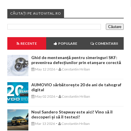
CĂUTAȚI PE AUTOVITAL.RO
RECENTE
POPULARE
COMENTARII
Ghid de mentenanță pentru simeringuri SKF:
prevenirea defecțiunilor prin etanșare corectă
-
May 12 2026
Constantin Hriban
AUMOVIO sărbătorește 20 de ani de tahograf
digital
-
May 02 2026
Constantin Hriban
Noul Sandero Stepway este aici! Vino să îl
descoperi și să îl testezi!
-
Mar 13 2026
Constantin Hriban