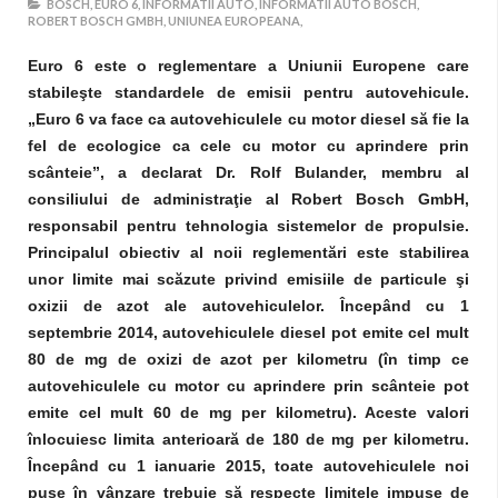
BOSCH,
EURO 6,
INFORMATII AUTO,
INFORMATII AUTO BOSCH,
ROBERT BOSCH GMBH,
UNIUNEA EUROPEANA,
Euro 6 este o reglementare a Uniunii Europene care
stabileşte standardele de emisii pentru autovehicule.
„Euro 6 va face ca autovehiculele cu motor diesel să fie la
fel de ecologice ca cele cu motor cu aprindere prin
scânteie”, a declarat Dr. Rolf Bulander, membru al
consiliului de administraţie al Robert Bosch GmbH,
responsabil pentru tehnologia sistemelor de propulsie.
Principalul obiectiv al noii reglementări este stabilirea
unor limite mai scăzute privind emisiile de particule şi
oxizii de azot ale autovehiculelor. Începând cu 1
septembrie 2014, autovehiculele diesel pot emite cel mult
80 de mg de oxizi de azot per kilometru (în timp ce
autovehiculele cu motor cu aprindere prin scânteie pot
emite cel mult 60 de mg per kilometru). Aceste valori
înlocuiesc limita anterioară de 180 de mg per kilometru.
Începând cu 1 ianuarie 2015, toate autovehiculele noi
puse în vânzare trebuie să respecte limitele impuse de