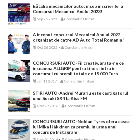
Bătălia mecanicilor auto: încep înscrierile la
Concursul Mecanicul Anului 2023!
-
Sep 25 2023
Constantin Hriban
A inceput concursul Mecanicul Anului 2022,
organizat de catre AD Auto Total Romania!
-
Oct 06 2022
Constantin Hriban
CONCURSURI AUTO-Fii creativ, arata-ne ce
inseamna ALLGRIP pentru tine si intra in
concursul cu premii totale de 15.000 Euro
-
Jan 11 2017
Constantin Hriban
STIRI AUTO-Andrei Murariu este castigatorul
unui Suzuki SX4 la Kiss FM
-
Nov 29 2016
Constantin Hriban
CONCURSURI AUTO-Nokian Tyres ofera casca
lui Mika Häkkinen ca premiu in urma unui
concurs pe Instagram
-
Nov 01 2016
Constantin Hriban