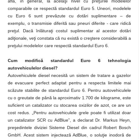
află, în general, la acelaşi nivel cu preţurile modelelor
comparabile ce respectă standardul Euro 5. Uneori, modelele
cu Euro 6 sunt prevăzute cu dotări suplimentare – de
exemplu, o transmisie diferită sau pneuri diferite - care ridică
preţul. Dacă înlăturaţi costul suplimentar al acestor dotări
adiţionale, veţi constata că nu există o creştere considerabilă a
preţului modelelor care respectă standardul Euro 6.
Cum modifică standardul Euro 6 tehnologia
autovehiculelor diesel?
Autovehiculele diesel necesită un sistem de tratare a gazelor
de evacuare perfect adaptat pentru a respecta limitele mai
scăzute stabilite de standardul Euro 6. Pentru autovehiculele
cu o greutate de până la aproximativ 1.700 de kilograme, este
suficient un catalizator cu stocarea oxizilor de azot, ce are un
cost redus. „Pentru autovehiculele grele poate fi utilizat doar
un catalizator SCR cu AdBlue”, a declarat Dr. Markus Heyn,
preşedintele diviziei Sisteme Diesel din cadrul Robert Bosch
GmbH. Acest sistem injectează AdBlue, o soluţie inodoră de