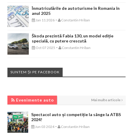
Înmatriculările de autoturisme în Romania în
anul 2025
-
Jan 11 2026
Constantin Hriban
Škoda prezintă Fabia 130, un model ediție
specială, cu putere crescută
-
Oct 07 2025
Constantin Hriban
SUNTEM ȘI PE FACEBOOK
EVENIMENTE AUTO
Evenimente auto
Mai multe articole
Spectacol auto și competiție la sânge la ATBS
2024!
-
Jun 03 2024
Constantin Hriban