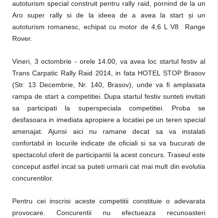
autoturism special construit pentru rally raid, pornind de la un
Aro super rally si de la ideea de a avea la start și un
autoturism romanesc, echipat cu motor de 4,6 L V8 Range
Rover.
Vineri, 3 octombrie - orele 14.00, va avea loc startul festiv al
Trans Carpatic Rally Raid 2014, in fata HOTEL STOP Brasov
(Str. 13 Decembrie, Nr. 140, Brasov), unde va fi amplasata
rampa de start a competitiei. Dupa startul festiv sunteti invitati
sa participati la superspeciala competitiei. Proba se
desfasoara in imediata apropiere a locatiei pe un teren special
amenajat. Ajunsi aici nu ramane decat sa va instalati
confortabil in locurile indicate de oficiali si sa va bucurati de
spectacolul oferit de participantii la acest concurs. Traseul este
conceput astfel incat sa puteti urmarii cat mai mult din evolutia
concurentilor.
Pentru cei inscrisi aceste competitii constituie o adevarata
provocare. Concurentii nu efectueaza recunoasteri