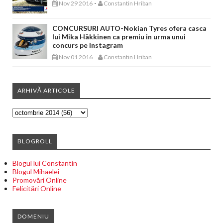
-
Nov 29 2016
Constantin Hriban
CONCURSURI AUTO-Nokian Tyres ofera casca
lui Mika Häkkinen ca premiu in urma unui
concurs pe Instagram
-
Nov 01 2016
Constantin Hriban
ARHIVĂ ARTICOLE
BLOGROLL
Blogul lui Constantin
Blogul Mihaelei
Promovări Online
Felicitări Online
DOMENIU