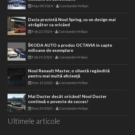
-
May 09 2024
Constantin Hriban
Dacia prezintă Noul Spring, cu un design mai
atrăgător ca oricând
-
Feb 22 2024
Constantin Hriban
ŠKODA AUTO a produs OCTAVIA in sapte
milioane de exemplare
-
Feb 25 2020
Constantin Hriban
Noul Renault Master, o siluetă regândită
pentru mai multă eficiență
-
Nov 13 2023
Constantin Hriban
Mai Duster decât oricând! Noul Duster
continuă o poveste de succes!
-
Nov 29 2023
Constantin Hriban
Ultimele articole