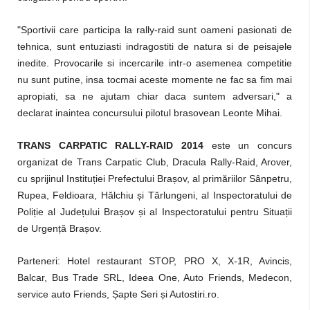
"Sportivii care participa la rally-raid sunt oameni pasionati de
tehnica, sunt entuziasti indragostiti de natura si de peisajele
inedite. Provocarile si incercarile intr-o asemenea competitie
nu sunt putine, insa tocmai aceste momente ne fac sa fim mai
apropiati, sa ne ajutam chiar daca suntem adversari," a
declarat inaintea concursului pilotul brasovean Leonte Mihai.
TRANS CARPATIC RALLY-RAID 2014
este un concurs
organizat de Trans Carpatic Club, Dracula Rally-Raid, Arover,
cu sprijinul Instituției Prefectului Brașov, al primăriilor Sânpetru,
Rupea, Feldioara, Hălchiu și Tărlungeni, al Inspectoratului de
Poliție al Județului Brașov și al Inspectoratului pentru Situații
de Urgență Brașov.
Parteneri: Hotel restaurant STOP, PRO X, X-1R, Avincis,
Balcar, Bus Trade SRL, Ideea One, Auto Friends, Medecon,
service auto Friends, Șapte Seri și Autostiri.ro.