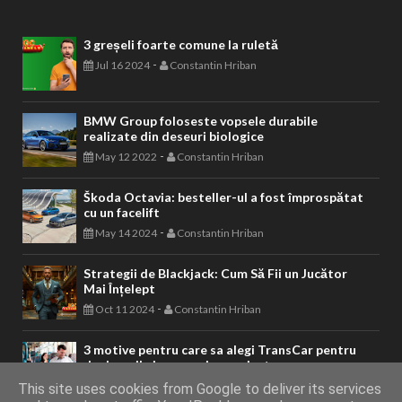
3 greșeli foarte comune la ruletă
-
Jul 16 2024
Constantin Hriban
BMW Group foloseste vopsele durabile
realizate din deseuri biologice
-
May 12 2022
Constantin Hriban
Škoda Octavia: besteller-ul a fost împrospătat
cu un facelift
-
May 14 2024
Constantin Hriban
Strategii de Blackjack: Cum Să Fii un Jucător
Mai Înțelept
-
Oct 11 2024
Constantin Hriban
3 motive pentru care sa alegi TransCar pentru
deplasarile in grupuri organizate
-
Apr 27 2020
Constantin Hriban
This site uses cookies from Google to deliver its services