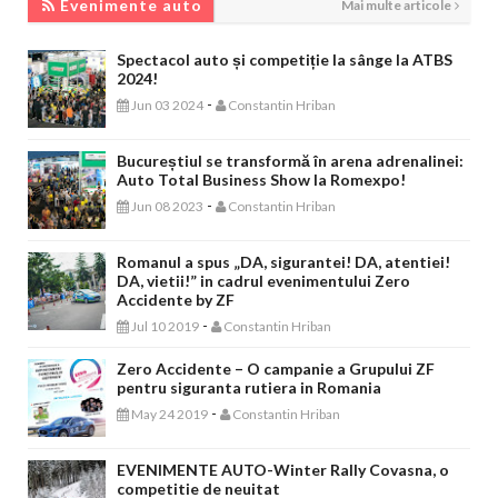
Evenimente auto
Mai multe articole
Spectacol auto și competiție la sânge la ATBS
2024!
-
Jun 03 2024
Constantin Hriban
Bucureștiul se transformă în arena adrenalinei:
Auto Total Business Show la Romexpo!
-
Jun 08 2023
Constantin Hriban
Romanul a spus „DA, sigurantei! DA, atentiei!
DA, vietii!” in cadrul evenimentului Zero
Accidente by ZF
-
Jul 10 2019
Constantin Hriban
Zero Accidente – O campanie a Grupului ZF
pentru siguranta rutiera in Romania
-
May 24 2019
Constantin Hriban
EVENIMENTE AUTO-Winter Rally Covasna, o
competitie de neuitat