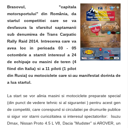
Brasovul, "capitala
motorsportului" din România, da
startul competitiei care se va
desfasura la sfarsitul saptamanii
sub denumirea de Trans Carpatic
Rally Raid 2014. Intrecerea care va
avea loc in perioada 03 - 05
octombrie a starnit interesul a 24
de echipaje cu masini de teren (4
fiind din Italia) si a 11 piloti (1 pilot
din Rusia) cu motociclete care si-au manifestat dorinta de
a lua startul.
La start se vor alinia masini si motociclete preparate special
(din punct de vedere tehnic si al sigurantei ) pentru acest gen
de competitii, care corespund si circulatiei pe drumurile publice
si sigur vor starni curiozitatea si interesul spectatorilor: Isuzu
Dmax, Nissan Proto 4.5 L V8, Dacia "Mudster" si AROVER, un