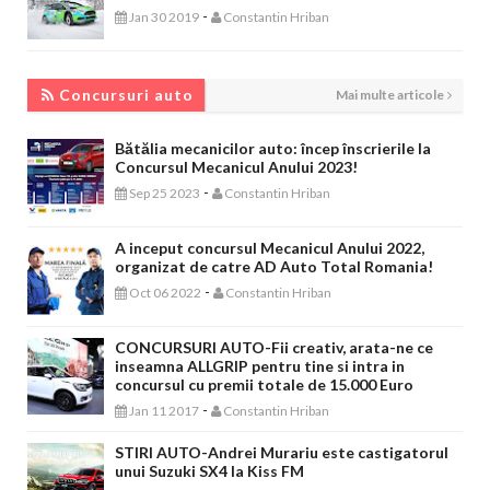
-
Jan 30 2019
Constantin Hriban
CONCURSURI AUTO
Concursuri auto
Mai multe articole
Bătălia mecanicilor auto: încep înscrierile la
Concursul Mecanicul Anului 2023!
-
Sep 25 2023
Constantin Hriban
A inceput concursul Mecanicul Anului 2022,
organizat de catre AD Auto Total Romania!
-
Oct 06 2022
Constantin Hriban
CONCURSURI AUTO-Fii creativ, arata-ne ce
inseamna ALLGRIP pentru tine si intra in
concursul cu premii totale de 15.000 Euro
-
Jan 11 2017
Constantin Hriban
STIRI AUTO-Andrei Murariu este castigatorul
unui Suzuki SX4 la Kiss FM