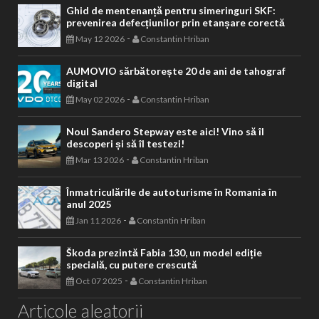
Ghid de mentenanță pentru simeringuri SKF:
prevenirea defecțiunilor prin etanșare corectă
-
May 12 2026
Constantin Hriban
AUMOVIO sărbătorește 20 de ani de tahograf
digital
-
May 02 2026
Constantin Hriban
Noul Sandero Stepway este aici! Vino să îl
descoperi și să îl testezi!
-
Mar 13 2026
Constantin Hriban
Înmatriculările de autoturisme în Romania în
anul 2025
-
Jan 11 2026
Constantin Hriban
Škoda prezintă Fabia 130, un model ediție
specială, cu putere crescută
-
Oct 07 2025
Constantin Hriban
Articole aleatorii