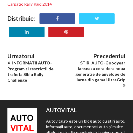
Carpatic Rally Raid 2014
Distribuie:
Urmatorul
Precedentul
INFORMATII AUTO-
STIRI AUTO-Goodyear
lanseaza ce-a de-a noua
Program si restrictii de
generatie de anvelope de
trafic la Sibiu Rally
iarna din gama UltraGrip
Challenge
AUTOVITAL
Autovital.ro este un blog auto cu știri auto,
informații auto, documentații auto și multe
altele, toate din nemărginitul univers auto!