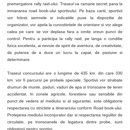
premergatore rally raid-ului. Traseul va ramane secret pana la
inmanarea road book-ului sportivului. Pe baza cartii, sportivii
vor folosii semnele si indicatiile puse la dispozitie de
organizator, vor apela la cunostiintele de orientare si vor alege
calea pe care se vor deplasa fara a omite vreun punct de
control. Pentru a participa la rally raid, pe langa o conditie
fizica excelenta, ai nevoie de spirit de aventura, de creativitate,
de puterea de a duce un lucru la capat, de pasiune si
determinare.
Traseul concursului are o lungime de 435 km. din care 330
km. vor fi parcursi pe probele speciale. Sportivii vor strabate
drumuri de munte, paduri, vaduri de apa si tronsoane de teren
accidentat. In zonele agricole, forestiere sau sensibile din
punct de vedere al mediului si al sigurantei, este obligatorie
respectarea cu strictete a itinerariului conform Road book-ului.
Protejarea mediului inconjurator dar si respectarea regulilor de
circulatie, pe tronsoanele de legatura dintre probe, sunt
obligatorii pentru sportivi.