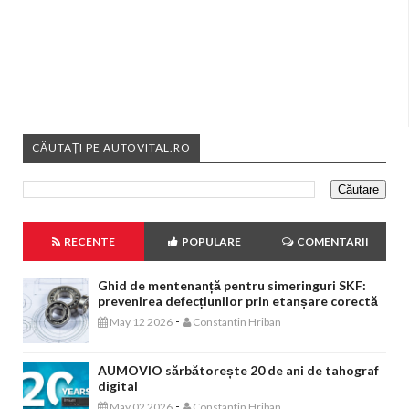
CĂUTAȚI PE AUTOVITAL.RO
RECENTE
POPULARE
COMENTARII
Ghid de mentenanță pentru simeringuri SKF:
prevenirea defecțiunilor prin etanșare corectă
-
May 12 2026
Constantin Hriban
AUMOVIO sărbătorește 20 de ani de tahograf
digital
-
May 02 2026
Constantin Hriban