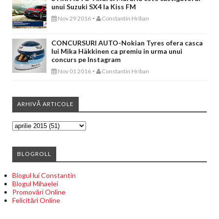
unui Suzuki SX4 la Kiss FM
-
Nov 29 2016
Constantin Hriban
CONCURSURI AUTO-Nokian Tyres ofera casca
lui Mika Häkkinen ca premiu in urma unui
concurs pe Instagram
-
Nov 01 2016
Constantin Hriban
ARHIVĂ ARTICOLE
BLOGROLL
Blogul lui Constantin
Blogul Mihaelei
Promovări Online
Felicitări Online