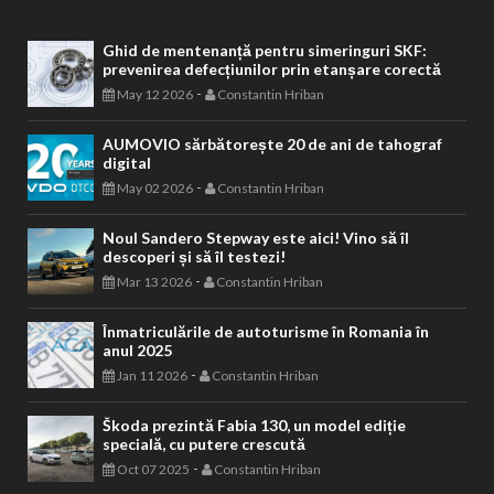
Ghid de mentenanță pentru simeringuri SKF:
prevenirea defecțiunilor prin etanșare corectă
-
May 12 2026
Constantin Hriban
AUMOVIO sărbătorește 20 de ani de tahograf
digital
-
May 02 2026
Constantin Hriban
Noul Sandero Stepway este aici! Vino să îl
descoperi și să îl testezi!
-
Mar 13 2026
Constantin Hriban
Înmatriculările de autoturisme în Romania în
anul 2025
-
Jan 11 2026
Constantin Hriban
Škoda prezintă Fabia 130, un model ediție
specială, cu putere crescută
-
Oct 07 2025
Constantin Hriban