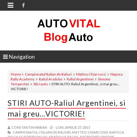

Navigation
Home
Campionatul Italian de Raliuri
Matteo Chiarcossi
Napoca
Rally Academy
Raliul Aradului
Raliul Argentinei
Simone
Tempestini
Stiri auto
STIRI AUTO-Raliul Argentinei, si mai greu…
VICTORIE!
STIRI AUTO-Raliul Argentinei, si
mai greu…VICTORIE!
CONSTANTIN HRIBAN
-
LUNI, APRILIE 27, 2015
CAMPIONATUL ITALIAN DE RALIURI,
MATTEO CHIARCOSSI,
NAPOCA
RALLY ACADEMY,
RALIUL ARADULUI,
RALIUL ARGENTINEI,
SIMONE