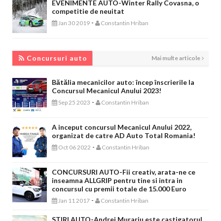
EVENIMENTE AUTO-Winter Rally Covasna, o
competitie de neuitat
-
Jan 30 2019
Constantin Hriban
CONCURSURI AUTO
Concursuri auto
Mai multe articole
Bătălia mecanicilor auto: încep înscrierile la
Concursul Mecanicul Anului 2023!
-
Sep 25 2023
Constantin Hriban
A inceput concursul Mecanicul Anului 2022,
organizat de catre AD Auto Total Romania!
-
Oct 06 2022
Constantin Hriban
CONCURSURI AUTO-Fii creativ, arata-ne ce
inseamna ALLGRIP pentru tine si intra in
concursul cu premii totale de 15.000 Euro
-
Jan 11 2017
Constantin Hriban
STIRI AUTO-Andrei Murariu este castigatorul