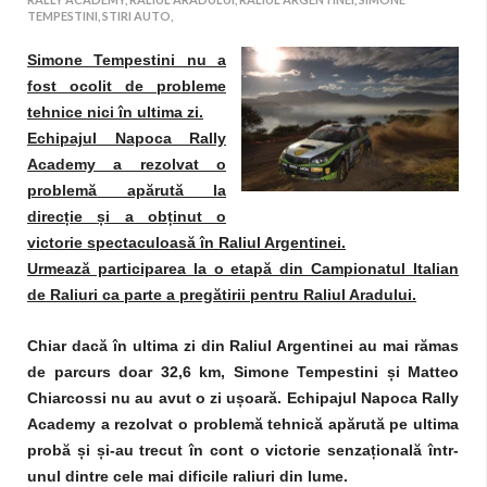
TEMPESTINI,
STIRI AUTO,
Simone Tempestini nu a
fost ocolit de probleme
tehnice nici în ultima zi.
Echipajul Napoca Rally
Academy a rezolvat o
problemă apărută la
direc
ț
ie
ș
i a ob
ț
inut o
victorie spectaculoasă în Raliul Argentinei.
Urmează participarea la o etapă din Campionatul Italian
de Raliuri ca parte a pregătirii pentru Raliul Aradului.
Chiar dacă în ultima zi din Raliul Argentinei au mai rămas
de parcurs doar 32,6 km, Simone Tempestini
ș
i Matteo
Chiarcossi nu au avut o zi u
ș
oară. Echipajul Napoca Rally
Academy a rezolvat o problemă tehnică apărută pe ultima
probă
ș
i
ș
i-au trecut în cont o victorie senza
ț
ională într-
unul dintre cele mai dificile raliuri din lume.