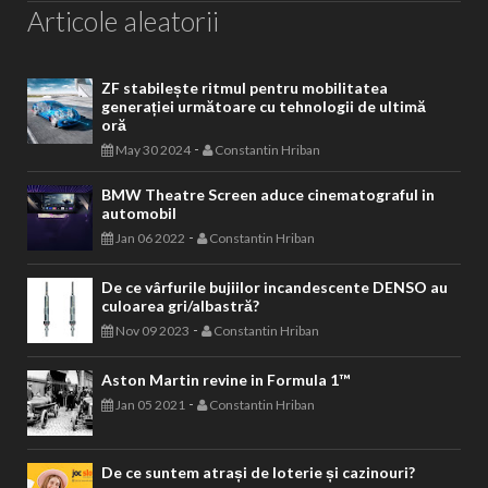
Articole aleatorii
ZF stabilește ritmul pentru mobilitatea
generației următoare cu tehnologii de ultimă
oră
-
May 30 2024
Constantin Hriban
BMW Theatre Screen aduce cinematograful in
automobil
-
Jan 06 2022
Constantin Hriban
De ce vârfurile bujiilor incandescente DENSO au
culoarea gri/albastră?
-
Nov 09 2023
Constantin Hriban
Aston Martin revine in Formula 1™
-
Jan 05 2021
Constantin Hriban
De ce suntem atrași de loterie și cazinouri?