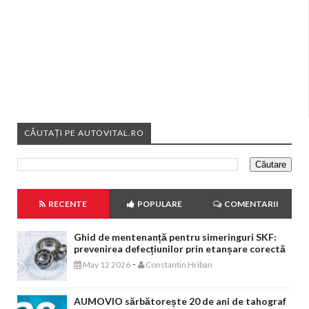
CĂUTAȚI PE AUTOVITAL.RO
RECENTE
POPULARE
COMENTARII
Ghid de mentenanță pentru simeringuri SKF:
prevenirea defecțiunilor prin etanșare corectă
-
May 12 2026
Constantin Hriban
AUMOVIO sărbătorește 20 de ani de tahograf