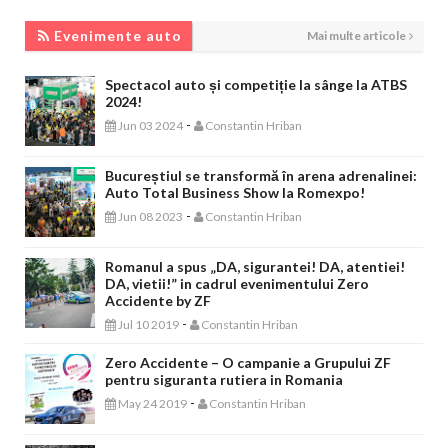
EVENIMENTE AUTO
Evenimente auto
Mai multe articole
Spectacol auto și competiție la sânge la ATBS
2024!
-
Jun 03 2024
Constantin Hriban
Bucureștiul se transformă în arena adrenalinei:
Auto Total Business Show la Romexpo!
-
Jun 08 2023
Constantin Hriban
Romanul a spus „DA, sigurantei! DA, atentiei!
DA, vietii!” in cadrul evenimentului Zero
Accidente by ZF
-
Jul 10 2019
Constantin Hriban
Zero Accidente – O campanie a Grupului ZF
pentru siguranta rutiera in Romania
-
May 24 2019
Constantin Hriban