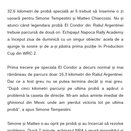
32,6 kilometri de probă specială ar fi trebuit să însemne o zi
ușoară pentru Simone Tempestini și Matteo Chiarcossi. Nu și
atunci când legendara probă El Condor din Raliul Argentinei
trebuie parcursă de două ori. Echipajul Napoca Rally Academy
a început ziua de duminică cu un singur obiectiv: acela de a
ajunge la sosire și de a-și păstra prima poziție în Production
Cup din WRC 2.
Prima trecere pe speciala El Condor a decurs normal și mai
rămâneau de parcurs doar 16,3 kilometri din Raliul Argentinei.
Dar ce a fost greu nu se putea termina decât și mai greu.
“După cinci kilometri parcurși pe ultima probă a apărut o
problemă la caseta de direcție. Mi-am adus aminte imediat de
ghinionul din Mexic unde am pierdut victoria tot pe ultima
probă”, a spus Simone Tempestini.
Simone și Matteo s-au oprit pe probă și au încercat să rezolve
problema. După 7 minute, echipajul NRA a reușit imposibilul și