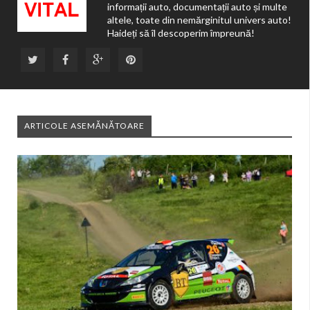
informații auto, documentații auto și multe
altele, toate din nemărginitul univers auto!
Haideți să îl descoperim împreună!
ARTICOLE ASEMĂNĂTOARE