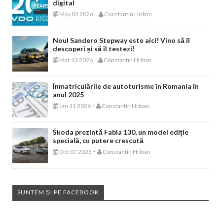
digital
-
May 02 2026
Constantin Hriban
Noul Sandero Stepway este aici! Vino să îl
descoperi și să îl testezi!
-
Mar 13 2026
Constantin Hriban
Înmatriculările de autoturisme în Romania în
anul 2025
-
Jan 11 2026
Constantin Hriban
Škoda prezintă Fabia 130, un model ediție
specială, cu putere crescută
-
Oct 07 2025
Constantin Hriban
SUNTEM ȘI PE FACEBOOK