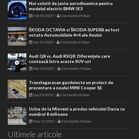
Noi solutii de jante aerodinamice pentru
modelul electric BMW iX3
-
Feb 05 2020
Constantin Hriban
ŠKODA OCTAVIA si ŠKODA SUPERB au fost
votate Automobilele 4×4 ale Anului
-
Jun 10 2020
Constantin Hriban
Audi Q8 vs. Audi RSQ8: Diferențele care
contează între aceste SUV-uri
-
Mar 04 2025
Constantin Hriban
Transfagarasan gazduieste un proiect de
prezentare a noului MINI Cooper SE
-
Sep 20 2019
Constantin Hriban
Uzina de la Mioveni a produs vehiculul Dacia cu
numărul 8 milioane
-
May 11 2025
Constantin Hriban
Ultimele articole