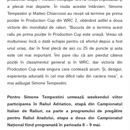
a plecat mai departe. În ciuda acestei întârzieri, Simone
Tempestini și Matteo Chiarcossi au reușit să termine pe prima
poziție în Production Cup din WRC 2, obținând astfel a doua
victorie din mondialul de raliuri. “Bucuria de a termina acest
raliu pe prima poziție în Production Cup este uriașă. Vreau să
mulțumesc încă o dată echipei pentru că efortul depus a fost
unul uriaș, dar în final plecă de aici cu 25 de puncte și asta
este cel mai important. Îmi pare rău că am pierdut câteva
poziții în clasamentul general și în WRC, dar victoria din
Prodcution Cup este singura care contează acum. Și, desigur,
experiența adunată în cel mai dificil raliu din cariera mea”, a
mai adăugat Simone Tempestini.
Pentru Simone Tempestini urmează weekendul viitor
participarea în Raliul Adriatico, etapă din Campionatul
Italian de Raliuri, ca parte a programului de pregătire
pentru Raliul Aradului, etapa a doua din Campionatul
Na
ț
ional fiind programată în perioada 8 – 9 mai.