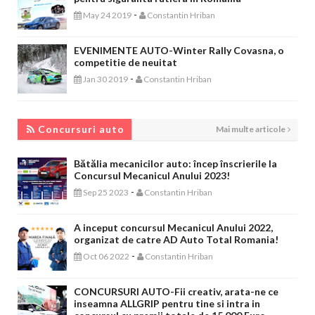
-
May 24 2019
Constantin Hriban
EVENIMENTE AUTO-Winter Rally Covasna, o
competitie de neuitat
-
Jan 30 2019
Constantin Hriban
CONCURSURI AUTO
Concursuri auto
Mai multe articole
Bătălia mecanicilor auto: încep înscrierile la
Concursul Mecanicul Anului 2023!
-
Sep 25 2023
Constantin Hriban
A inceput concursul Mecanicul Anului 2022,
organizat de catre AD Auto Total Romania!
-
Oct 06 2022
Constantin Hriban
CONCURSURI AUTO-Fii creativ, arata-ne ce
inseamna ALLGRIP pentru tine si intra in