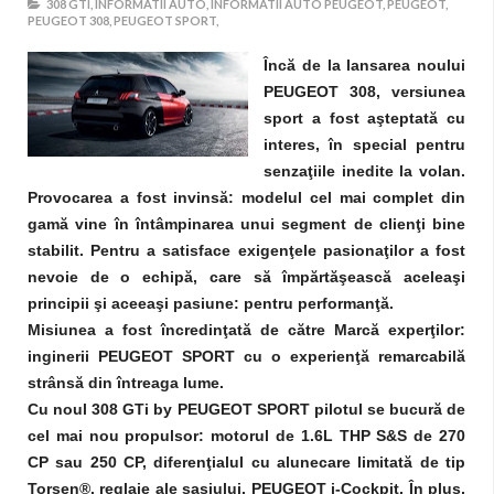
308 GTI,
INFORMATII AUTO,
INFORMATII AUTO PEUGEOT,
PEUGEOT,
PEUGEOT 308,
PEUGEOT SPORT,
Încă de la lansarea noului
PEUGEOT 308, versiunea
sport a fost aşteptată cu
interes, în special pentru
senzaţiile inedite la volan.
Provocarea a fost invinsă: modelul cel mai complet din
gamă vine în întâmpinarea unui segment de clienţi bine
stabilit. Pentru a satisface exigenţele pasionaţilor a fost
nevoie de o echipă, care să împărtăşească aceleaşi
principii şi aceeaşi pasiune: pentru performanţă.
Misiunea a fost încredinţată de către Marcă experţilor:
inginerii PEUGEOT SPORT cu o experienţă remarcabilă
strânsă din întreaga lume.
Cu noul 308 GTi by PEUGEOT SPORT pilotul se bucură de
cel mai nou propulsor: motorul de 1.6L THP S&S de 270
CP sau 250 CP, diferenţialul cu alunecare limitată de tip
Torsen®, reglaje ale şasiului, PEUGEOT i-Cockpit. În plus,