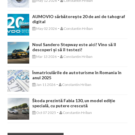
-
May 12 2026
Constantin Hriban
AUMOVIO sărbătorește 20 de ani de tahograf
digital
-
May 02 2026
Constantin Hriban
Noul Sandero Stepway este aici! Vino să îl
descoperi și să îl testezi!
-
Mar 13 2026
Constantin Hriban
Înmatriculările de autoturisme în Romania în
anul 2025
-
Jan 11 2026
Constantin Hriban
Škoda prezintă Fabia 130, un model ediție
specială, cu putere crescută
-
Oct 07 2025
Constantin Hriban