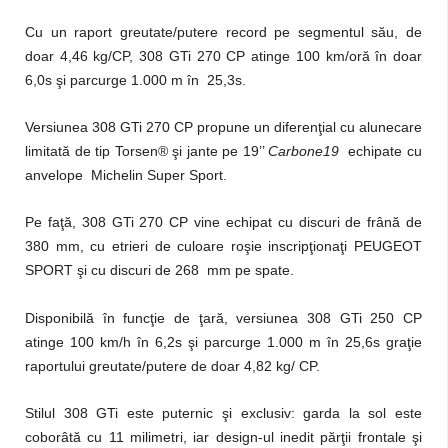
Cu un raport greutate/putere record pe segmentul său, de
doar 4,46 kg/CP, 308 GTi 270 CP atinge 100 km/oră în doar
6,0s şi parcurge 1.000 m în 25,3s.
Versiunea 308 GTi 270 CP propune un diferenţial cu alunecare
limitată de tip Torsen® şi jante pe 19’’
Carbone19
echipate cu
anvelope Michelin Super Sport.
Pe faţă, 308 GTi 270 CP vine echipat cu discuri de frână de
380 mm, cu etrieri de culoare roşie inscripţionaţi PEUGEOT
SPORT şi cu discuri de 268 mm pe spate.
Disponibilă în funcţie de ţară, versiunea 308 GTi 250 CP
atinge 100 km/h în 6,2s şi parcurge 1.000 m în 25,6s graţie
raportului greutate/putere de doar 4,82 kg/ CP.
Stilul 308 GTi este puternic şi exclusiv: garda la sol este
coborâtă cu 11 milimetri, iar design-ul inedit părţii frontale şi