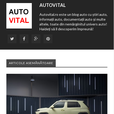
AUTOVITAL
Autovital.ro este un blog auto cu știri auto,
informații auto, documentații auto și multe
altele, toate din nemărginitul univers auto!
Haideți să îl descoperim împreună!
ARTICOLE ASEMĂNĂTOARE