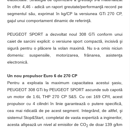
în cifre: 4,46 - adică un raport greutate/performanţă record pe
segmentul său, exprimat în kg/CP la versiunea GTi 270 CP,
gajul unui comportament dinamic de referinţă.
PEUGEOT SPORT a dezvoltat noul 308 GTi conform unui
caiet de sarcini explicit: o versiune sport compactă, incisivă şi
sigură pentru o plăcere la volan maximă. Nu s-a omis niciun
domeniu: suspensiile, motorizarea, frânarea, asistenţa
electronică.
Un nou propulsor Euro 6 de 270 CP
Pentru a exploata la maximum capacitatea acestui şasiu,
PEUGEOT 308 GTi by PEUGEOT SPORT ascunde sub capotă
un motor de 1.6L THP 270 CP S&S. Cu cei 169 CP/l, acest
propulsor cu 4 cilindri în linie garantează o putere specifică,
cea mai ridicată de pe acest segment. Integrând, de altfel, şi
sistemul Stop&Start, completat de vasta expertiză a inginerilor,
acesta afişează un nivel al emisiilor de CO
de doar 139 g/km
2