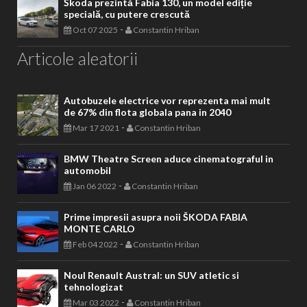
Škoda prezintă Fabia 130, un model ediție
specială, cu putere crescută
-
Oct 07 2025
Constantin Hriban
Articole aleatorii
Autobuzele electrice vor reprezenta mai mult
de 67% din flota globala pana in 2040
-
Mar 17 2021
Constantin Hriban
BMW Theatre Screen aduce cinematograful in
automobil
-
Jan 06 2022
Constantin Hriban
Prime impresii asupra noii ŠKODA FABIA
MONTE CARLO
-
Feb 04 2022
Constantin Hriban
Noul Renault Austral: un SUV atletic si
tehnologizat
-
Mar 03 2022
Constantin Hriban