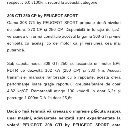
respectiv 6,0 l/100km, record la această categorie.
308 GTi 250 CP by PEUGEOT SPORT
Gama 308 GTi by PEUGEOT SPORT propune două niveluri
de putere: 270 CP şi 250 CP. Disponibilă în funcţie de ţară,
versiunea din urmă constituie accesul la gama 308 GTi şi vine
echipată cu acelaşi tip de motor ca şi versiunea cea mai
puternică.
Sub capota noului 308 GTi 250, se ascunde un motor EP6
FDTR ce dezvoltă 182 kW (250 CP) şi 330 Nm. Asociat
transmisiei manuale ranforsate cu 6 rapoarte, acesta oferă
performanţe înalte graţie raportului greutate/putere de doar
4,82 kg/CP. Remarcabil atinge 100 km/oră în doar 6,2s şi
parcurge 1.000m D.A. în doar 25,6s.
Dacă o fişă tehnică vă creează o impresie plăcută asupra
unei maşini, adevăratele senzaţii sunt experimentate la
volan! PEUGEOT 308 GTi by PEUGEOT SPORT este