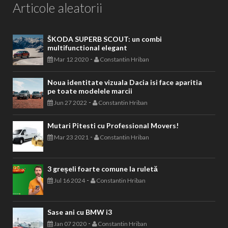
Articole aleatorii
ŠKODA SUPERB SCOUT: un combi
multifunctional elegant
-
Mar 12 2020
Constantin Hriban
Noua identitate vizuala Dacia isi face aparitia
pe toate modelele marcii
-
Jun 27 2022
Constantin Hriban
Mutari Pitesti cu Professional Movers!
-
Mar 23 2021
Constantin Hriban
3 greșeli foarte comune la ruletă
-
Jul 16 2024
Constantin Hriban
Sase ani cu BMW i3
-
Jan 07 2020
Constantin Hriban