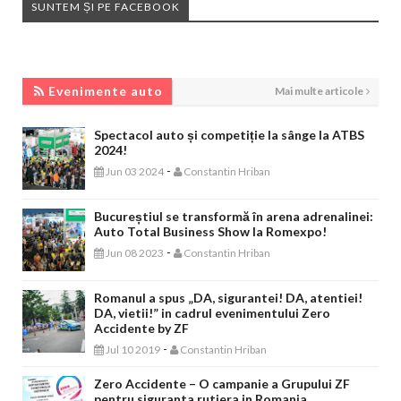
SUNTEM ȘI PE FACEBOOK
EVENIMENTE AUTO
Evenimente auto
Mai multe articole
Spectacol auto și competiție la sânge la ATBS
2024!
-
Jun 03 2024
Constantin Hriban
Bucureștiul se transformă în arena adrenalinei:
Auto Total Business Show la Romexpo!
-
Jun 08 2023
Constantin Hriban
Romanul a spus „DA, sigurantei! DA, atentiei!
DA, vietii!” in cadrul evenimentului Zero
Accidente by ZF
-
Jul 10 2019
Constantin Hriban
Zero Accidente – O campanie a Grupului ZF
pentru siguranta rutiera in Romania