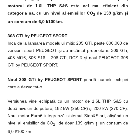
motorul de 1.6L THP S&S este cel mai eficient din
categoria sa, cu un nivel al emisiilor CO
de 139 g/km
şi
2
un consum
de 6,0 l/100km.
308 GTi by PEUGEOT SPORT
Încă de la lansarea modelului mitic 205 GTi, peste 800.000 de
versiuni sport PEUGEOT şi-au încântat proprietarii: 309 GTi,
405 Mi16, 306 S16… 208 GTi, RCZ R şi noul PEUGEOT 308
GTi by PEUGEOT SPORT.
Noul 308 GTi by PEUGEOT SPORT
poartă numele echipei
care a dezvoltat-o.
Versiunea vine echipată cu un motor de 1.6L THP S&S cu
două niveluri de putere, 182 kW (250 CP) şi 200 kW (270 CP).
Noul motor Euro6 integrează sistemul Stop&Start, afişând un
nivel al emisiilor de CO
de doar 139 g/km şi un consum de
2
6,0 l/100 km.