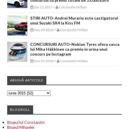
concursul cu premii totale de 15.000 Euro
-
Jan 11 2017
Constantin Hriban
STIRI AUTO-Andrei Murariu este castigatorul
unui Suzuki SX4 la Kiss FM
-
Nov 29 2016
Constantin Hriban
CONCURSURI AUTO-Nokian Tyres ofera casca
lui Mika Häkkinen ca premiu in urma unui
concurs pe Instagram
-
Nov 01 2016
Constantin Hriban
ARHIVĂ ARTICOLE
BLOGROLL
Blogul lui Constantin
Blogul Mihaelei