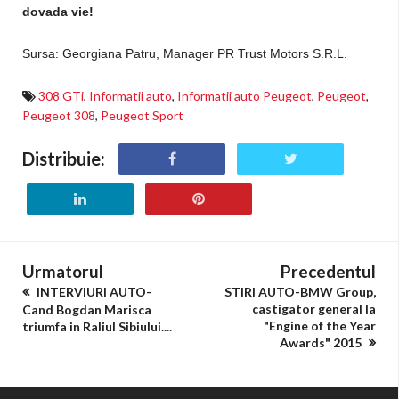
dovada vie!
Sursa: Georgiana Patru, Manager PR
Trust Motors S.R.L.
308 GTi
,
Informatii auto
,
Informatii auto Peugeot
,
Peugeot
,
Peugeot 308
,
Peugeot Sport
Distribuie:
Urmatorul
Precedentul
INTERVIURI AUTO-
STIRI AUTO-BMW Group,
castigator general la
Cand Bogdan Marisca
"Engine of the Year
triumfa in Raliul Sibiului....
Awards" 2015