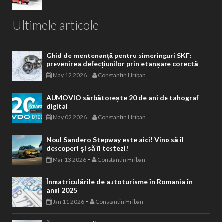
Ultimele articole
Ghid de mentenanță pentru simeringuri SKF:
prevenirea defecțiunilor prin etanșare corectă
-
May 12 2026
Constantin Hriban
AUMOVIO sărbătorește 20 de ani de tahograf
digital
-
May 02 2026
Constantin Hriban
Noul Sandero Stepway este aici! Vino să îl
descoperi și să îl testezi!
-
Mar 13 2026
Constantin Hriban
Înmatriculările de autoturisme în Romania în
anul 2025
-
Jan 11 2026
Constantin Hriban