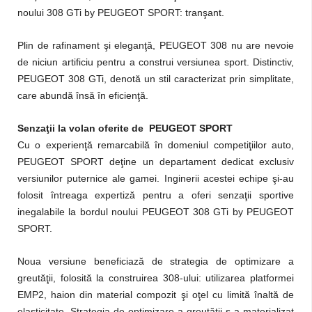
noului 308 GTi by PEUGEOT SPORT: tranşant.
Plin de rafinament şi eleganţă, PEUGEOT 308 nu are nevoie
de niciun artificiu pentru a construi versiunea sport. Distinctiv,
PEUGEOT 308 GTi, denotă un stil caracterizat prin simplitate,
care abundă însă în eficienţă.
Senzaţii la volan oferite de PEUGEOT SPORT
Cu o experienţă remarcabilă în domeniul competiţiilor auto,
PEUGEOT SPORT deţine un departament dedicat exclusiv
versiunilor puternice ale gamei. Inginerii acestei echipe şi-au
folosit întreaga expertiză pentru a oferi senzaţii sportive
inegalabile la bordul noului PEUGEOT 308 GTi by PEUGEOT
SPORT.
Noua versiune beneficiază de strategia de optimizare a
greutăţii, folosită la construirea 308-ului: utilizarea platformei
EMP2, haion din material compozit şi oţel cu limită înaltă de
elasticitate. Strategia de optimizare a greutăţii s-a materializat