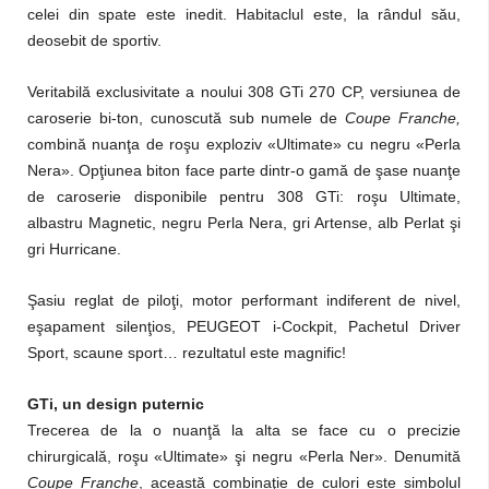
celei din spate este inedit. Habitaclul este, la rândul său,
deosebit de sportiv.
Veritabilă exclusivitate a noului 308 GTi 270 CP, versiunea de
caroserie bi-ton, cunoscută sub numele de
Coupe Franche,
combină nuanţa de roşu exploziv «Ultimate»
cu negru «Perla
Nera». Opţiunea biton face parte dintr-o gamă de şase nuanţe
de caroserie disponibile pentru 308 GTi: roşu Ultimate,
albastru Magnetic, negru Perla Nera, gri Artense, alb Perlat şi
gri Hurricane.
Şasiu reglat de piloţi, motor performant indiferent de nivel,
eşapament silenţios, PEUGEOT i-Cockpit, Pachetul Driver
Sport, scaune sport… rezultatul este magnific!
GTi, un design puternic
Trecerea de la o nuanţă la alta se face cu o precizie
chirurgicală, roşu «Ultimate» şi negru «Perla Ner». Denumită
Coupe Franche
, această combinaţie de culori este simbolul