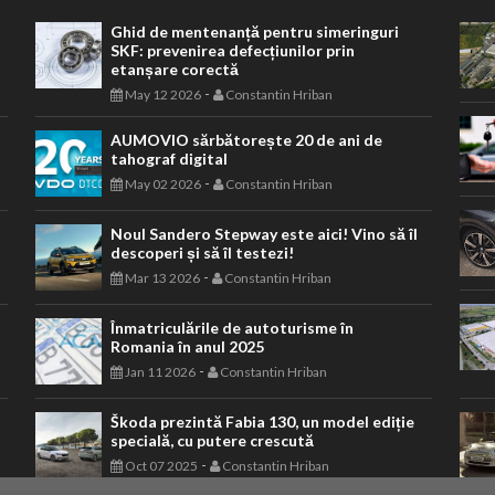
Ghid de mentenanță pentru simeringuri
SKF: prevenirea defecțiunilor prin
etanșare corectă
-
May 12 2026
Constantin Hriban
AUMOVIO sărbătorește 20 de ani de
tahograf digital
-
May 02 2026
Constantin Hriban
Noul Sandero Stepway este aici! Vino să îl
descoperi și să îl testezi!
-
Mar 13 2026
Constantin Hriban
Înmatriculările de autoturisme în
Romania în anul 2025
-
Jan 11 2026
Constantin Hriban
Škoda prezintă Fabia 130, un model ediție
specială, cu putere crescută
-
Oct 07 2025
Constantin Hriban