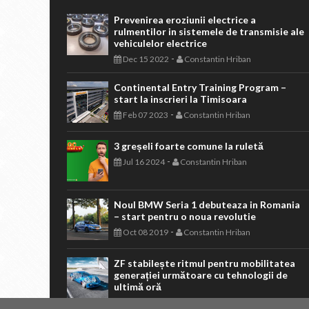
Prevenirea eroziunii electrice a
rulmentilor in sistemele de transmisie ale
vehiculelor electrice
-
Dec 15 2022
Constantin Hriban
Continental Entry Training Program –
start la inscrieri la Timisoara
-
Feb 07 2023
Constantin Hriban
3 greșeli foarte comune la ruletă
-
Jul 16 2024
Constantin Hriban
Noul BMW Seria 1 debuteaza in Romania
– start pentru o noua revolutie
-
Oct 08 2019
Constantin Hriban
ZF stabilește ritmul pentru mobilitatea
generației următoare cu tehnologii de
ultimă oră
-
May 30 2024
Constantin Hriban