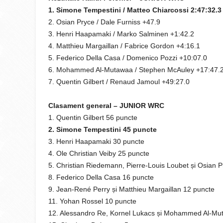
1. Simone Tempestini / Matteo Chiarcossi 2:47:32.3
2. Osian Pryce / Dale Furniss +47.9
3. Henri Haapamaki / Marko Salminen +1:42.2
4. Matthieu Margaillan / Fabrice Gordon +4:16.1
5. Federico Della Casa / Domenico Pozzi +10:07.0
6. Mohammed Al-Mutawaa / Stephen McAuley +17:47.
7. Quentin Gilbert / Renaud Jamoul +49:27.0
Clasament general – JUNIOR WRC
1. Quentin Gilbert 56 puncte
2. Simone Tempestini 45 puncte
3. Henri Haapamaki 30 puncte
4. Ole Christian Veiby 25 puncte
5. Christian Riedemann, Pierre-Louis Loubet și Osian 
8. Federico Della Casa 16 puncte
9. Jean-René Perry și Matthieu Margaillan 12 puncte
11. Yohan Rossel 10 puncte
12. Alessandro Re, Kornel Lukacs și Mohammed Al-Mu