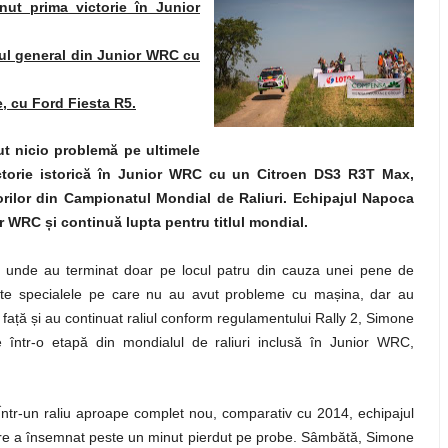
inut prima victorie în Junior
ul general din Junior WRC cu
, cu Ford Fiesta R5.
ut nicio problemă pe ultimele
ictorie istorică în Junior WRC cu un Citroen DS3 R3T Max,
iorilor din Campionatul Mondial de Raliuri. Echipajul Napoca
ior WRC
ș
i continuă lupta pentru titlul mondial.
r unde au terminat doar pe locul patru din cauza unei pene de
toate specialele pe care nu au avut probleme cu mașina, dar au
 față și au continuat raliul conform regulamentului Rally 2, Simone
e într-o etapă din mondialul de raliuri inclusă în Junior WRC,
 Într-un raliu aproape complet nou, comparativ cu 2014, echipajul
care a însemnat peste un minut pierdut pe probe. Sâmbătă, Simone