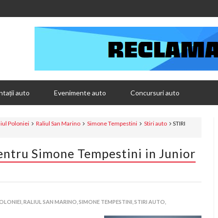
tații auto
Evenimente auto
Concursuri auto
iul Poloniei
Raliul San Marino
Simone Tempestini
Stiri auto
STIRI
entru Simone Tempestini in Junior
OLONIEI,
RALIUL SAN MARINO,
SIMONE TEMPESTINI,
STIRI AUTO,