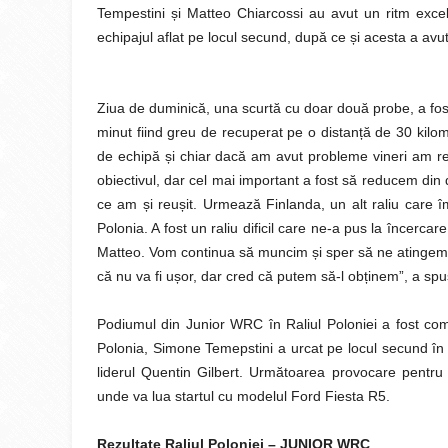
Tempestini și Matteo Chiarcossi au avut un ritm exce
echipajul aflat pe locul secund, după ce și acesta a avu
Ziua de duminică, una scurtă cu doar două probe, a fost
minut fiind greu de recuperat pe o distanță de 30 kilom
de echipă și chiar dacă am avut probleme vineri am reu
obiectivul, dar cel mai important a fost să reducem din 
ce am și reușit. Urmează Finlanda, un alt raliu care 
Polonia. A fost un raliu dificil care ne-a pus la încerca
Matteo. Vom continua să muncim și sper să ne atingem și 
că nu va fi ușor, dar cred că putem să-l obținem”, a sp
Podiumul din Junior WRC în Raliul Poloniei a fost com
Polonia, Simone Temepstini a urcat pe locul secund în
liderul Quentin Gilbert. Următoarea provocare pentru
unde va lua startul cu modelul Ford Fiesta R5.
Rezultate Raliul Poloniei – JUNIOR WRC