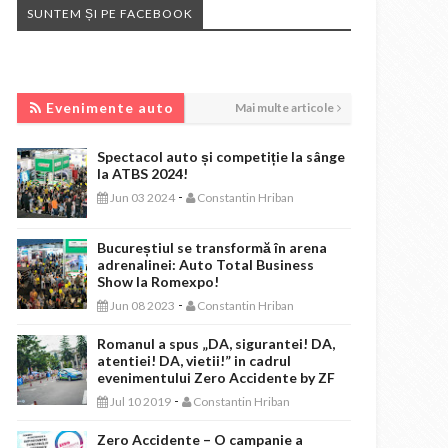
SUNTEM ȘI PE FACEBOOK
EVENIMENTE AUTO
Evenimente auto
Mai multe articole
Spectacol auto și competiție la sânge
la ATBS 2024!
-
Jun 03 2024
Constantin Hriban
Bucureștiul se transformă în arena
adrenalinei: Auto Total Business
Show la Romexpo!
-
Jun 08 2023
Constantin Hriban
Romanul a spus „DA, sigurantei! DA,
atentiei! DA, vietii!” in cadrul
evenimentului Zero Accidente by ZF
-
Jul 10 2019
Constantin Hriban
Zero Accidente – O campanie a