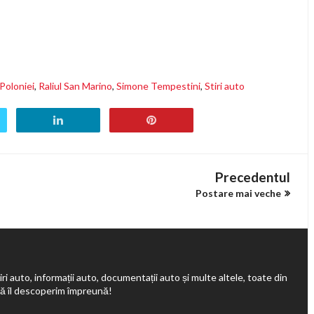
 Poloniei
,
Raliul San Marino
,
Simone Tempestini
,
Stiri auto
Precedentul
Postare mai veche
ri auto, informații auto, documentații auto și multe altele, toate din
să îl descoperim împreună!