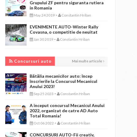
Grupului ZF pentru siguranta rutiera
in Romania
-
May 24 2019
Constantin Hriban
EVENIMENTE AUTO-Winter Rally
Covasna, o competitie de neuitat
-
Jan 30 2019
Constantin Hriban
CONCURSURI AUTO
Concursuri auto
Mai multe articole
Bătălia mecanicilor auto: încep
înscrierile la Concursul Mecanicul
Anului 2023!
-
Sep 25 2023
Constantin Hriban
A inceput concursul Mecanicul Anului
2022, organizat de catre AD Auto
Total Romania!
-
Oct 06 2022
Constantin Hriban
CONCURSURI AUTO-Fii creativ,