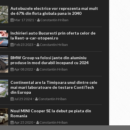
Autobuzele electrice vor reprezenta mai mult
de 67% din flota globala pana in 2040
-
Mar 17 2021
Constantin Hriban
Inchirieri auto Bucuresti prin oferta celor de
la Rent-a-car-otopeni.ro
-
Feb 23 2023
Constantin Hriban
BMW Group va folosi jante din aluminiu
produse in mod durabil incepand cu 2024
-
Apr 08 2022
Constantin Hriban
Continental are la Timișoara unul dintre cele
mai mari laboratoare de testare ContiTech
din Europa
-
Jul 25 2024
Constantin Hriban
Noul MINI Cooper SE la debut pe piata din
Romania
-
Apr 25 2020
Constantin Hriban