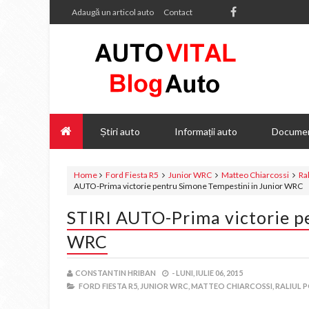
Adaugă un articol auto
Contact
Știri auto
Informații auto
Documen
Home
Ford Fiesta R5
Junior WRC
Matteo Chiarcossi
Ral
AUTO-Prima victorie pentru Simone Tempestini in Junior WRC
STIRI AUTO-Prima victorie p
WRC
CONSTANTIN HRIBAN
-
LUNI, IULIE 06, 2015
FORD FIESTA R5,
JUNIOR WRC,
MATTEO CHIARCOSSI,
RALIUL P