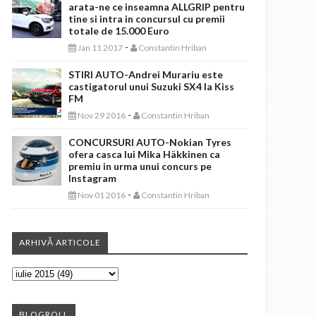
arata-ne ce inseamna ALLGRIP pentru
tine si intra in concursul cu premii
totale de 15.000 Euro
-
Jan 11 2017
Constantin Hriban
STIRI AUTO-Andrei Murariu este
castigatorul unui Suzuki SX4 la Kiss
FM
-
Nov 29 2016
Constantin Hriban
CONCURSURI AUTO-Nokian Tyres
ofera casca lui Mika Häkkinen ca
premiu in urma unui concurs pe
Instagram
-
Nov 01 2016
Constantin Hriban
ARHIVĂ ARTICOLE
BLOGROLL