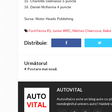
15. Charlotte Dalmasso 5 puncte
16. Daniel McKenna 4 puncte
Sursa:
Motor Heads Publishing
Ford Fiesta R5
,
Junior WRC
,
Matteo Chiarcossi
,
Raliul
Distribuie:
Următorul
Postare mai nouă
AUTOVITAL
Autovital.ro este un blog auto cu ști
nemărginitul univers auto! Haideți 