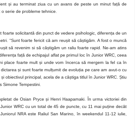
lent și au terminat ziua cu un avans de peste un minut față de
t o serie de probleme tehnice.
 foarte solicitantă din punct de vedere psihologic, diferența de un
etri. “Sunt foarte fericit că am reușit să câștigăm. A fost o muncă
șit să revenim si să câștigăm un raliu foarte rapid. Ne-am atins
diferența față de echipajul aflat pe primul loc în Junior WRC, ceea
îmi place foarte mult și unde vom încerca să mergem la fel ca în
re dictarea și sunt foarte mulțumit de evoluția pe care am avut-o cu
obiectivul principal, acela de a câștiga titlul în Junior WRC. Știu
us Simone Tempestini.
pletat de Osian Pryce și Henri Haapamaki. În urma victoriei din
 Junior WRC cu un total de 45 de puncte, cu 11 mai puține decât
 Juniorul NRA este Raliul San Marino, în weekendul 11-12 iulie,