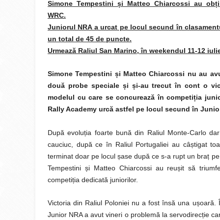
Simone Tempestini
ș
i Matteo Chiarcossi au ob
ț
WRC.
Juniorul NRA a urcat pe locul secund în clasament
un total de 45 de puncte.
Urmează Raliul San Marino, în weekendul 11-12 iulie
Simone Tempestini
ș
i Matteo Chiarcossi nu au av
două probe speciale
ș
i
ș
i-au trecut în cont o v
modelul cu care se concurează în competi
ț
ia jun
Rally Academy urcă astfel pe locul secund în Jun
După evoluția foarte bună din Raliul Monte-Carlo da
cauciuc, după ce în Raliul Portugaliei au câștigat 
terminat doar pe locul șase după ce s-a rupt un braț pe
Tempestini și Matteo Chiarcossi au reușit să triumf
competiția dedicată juniorilor.
Victoria din Raliul Poloniei nu a fost însă una ușoară.
Junior NRA a avut vineri o problemă la servodirecție 