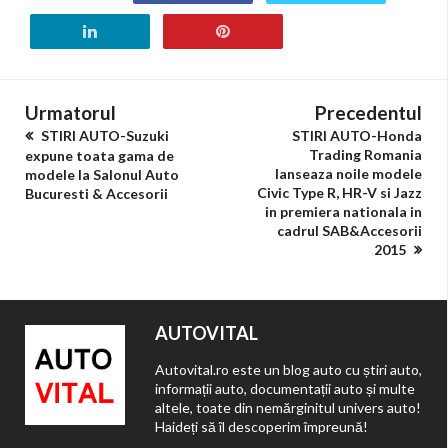
Urmatorul
Precedentul
STIRI AUTO-Suzuki
STIRI AUTO-Honda
Trading Romania
expune toata gama de
lanseaza noile modele
modele la Salonul Auto
Civic Type R, HR-V si Jazz
Bucuresti & Accesorii
in premiera nationala in
cadrul SAB&Accesorii
2015
AUTOVITAL
Autovital.ro este un blog auto cu știri auto,
informații auto, documentații auto și multe
altele, toate din nemărginitul univers auto!
Haideți să îl descoperim împreună!