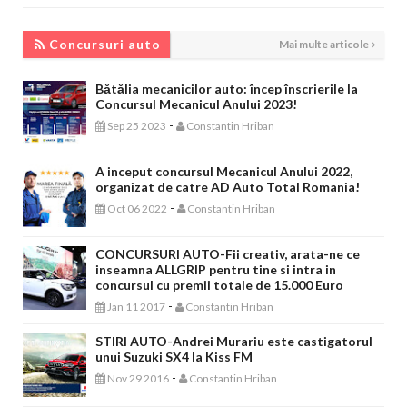
CONCURSURI AUTO
Concursuri auto
Mai multe articole
Bătălia mecanicilor auto: încep înscrierile la
Concursul Mecanicul Anului 2023!
-
Sep 25 2023
Constantin Hriban
A inceput concursul Mecanicul Anului 2022,
organizat de catre AD Auto Total Romania!
-
Oct 06 2022
Constantin Hriban
CONCURSURI AUTO-Fii creativ, arata-ne ce
inseamna ALLGRIP pentru tine si intra in
concursul cu premii totale de 15.000 Euro
-
Jan 11 2017
Constantin Hriban
STIRI AUTO-Andrei Murariu este castigatorul
unui Suzuki SX4 la Kiss FM
-
Nov 29 2016
Constantin Hriban