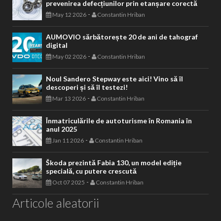
prevenirea defecțiunilor prin etanșare corectă
-
May 12 2026
Constantin Hriban
AUMOVIO sărbătorește 20 de ani de tahograf
digital
-
May 02 2026
Constantin Hriban
Noul Sandero Stepway este aici! Vino să îl
descoperi și să îl testezi!
-
Mar 13 2026
Constantin Hriban
Înmatriculările de autoturisme în Romania în
anul 2025
-
Jan 11 2026
Constantin Hriban
Škoda prezintă Fabia 130, un model ediție
specială, cu putere crescută
-
Oct 07 2025
Constantin Hriban
Articole aleatorii