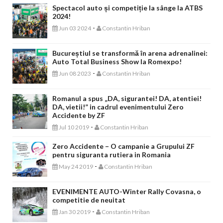
Spectacol auto și competiție la sânge la ATBS
2024!
-
Jun 03 2024
Constantin Hriban
Bucureștiul se transformă în arena adrenalinei:
Auto Total Business Show la Romexpo!
-
Jun 08 2023
Constantin Hriban
Romanul a spus „DA, sigurantei! DA, atentiei!
DA, vietii!” in cadrul evenimentului Zero
Accidente by ZF
-
Jul 10 2019
Constantin Hriban
Zero Accidente – O campanie a Grupului ZF
pentru siguranta rutiera in Romania
-
May 24 2019
Constantin Hriban
EVENIMENTE AUTO-Winter Rally Covasna, o
competitie de neuitat
-
Jan 30 2019
Constantin Hriban