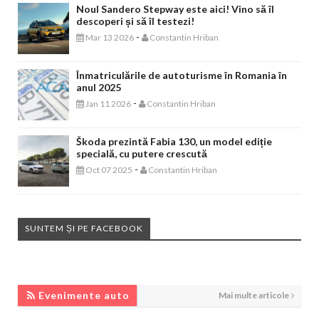
Noul Sandero Stepway este aici! Vino să îl
descoperi și să îl testezi!
-
Mar 13 2026
Constantin Hriban
Înmatriculările de autoturisme în Romania în
anul 2025
-
Jan 11 2026
Constantin Hriban
Škoda prezintă Fabia 130, un model ediție
specială, cu putere crescută
-
Oct 07 2025
Constantin Hriban
SUNTEM ȘI PE FACEBOOK
EVENIMENTE AUTO
Evenimente auto
Mai multe articole