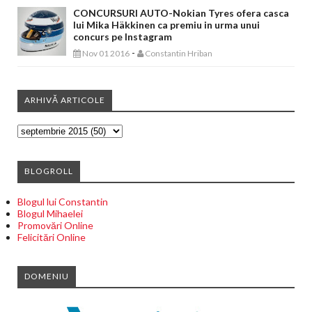
CONCURSURI AUTO-Nokian Tyres ofera casca
lui Mika Häkkinen ca premiu in urma unui
concurs pe Instagram
-
Nov 01 2016
Constantin Hriban
ARHIVĂ ARTICOLE
BLOGROLL
Blogul lui Constantin
Blogul Mihaelei
Promovări Online
Felicitări Online
DOMENIU