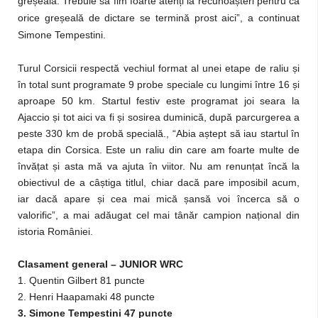
greșeală. Trebuie să fim foarte atenți la recunoașteri pentru că
orice greșeală de dictare se termină prost aici”, a continuat
Simone Tempestini.
Turul Corsicii respectă vechiul format al unei etape de raliu și
în total sunt programate 9 probe speciale cu lungimi între 16 și
aproape 50 km. Startul festiv este programat joi seara la
Ajaccio și tot aici va fi și sosirea duminică, după parcurgerea a
peste 330 km de probă specială., “Abia aștept să iau startul în
etapa din Corsica. Este un raliu din care am foarte multe de
învățat și asta mă va ajuta în viitor. Nu am renunțat încă la
obiectivul de a câștiga titlul, chiar dacă pare imposibil acum,
iar dacă apare și cea mai mică șansă voi încerca să o
valorific”, a mai adăugat cel mai tânăr campion național din
istoria României.
Clasament general – JUNIOR WRC
1. Quentin Gilbert 81 puncte
2. Henri Haapamaki 48 puncte
3. Simone Tempestini 47 puncte