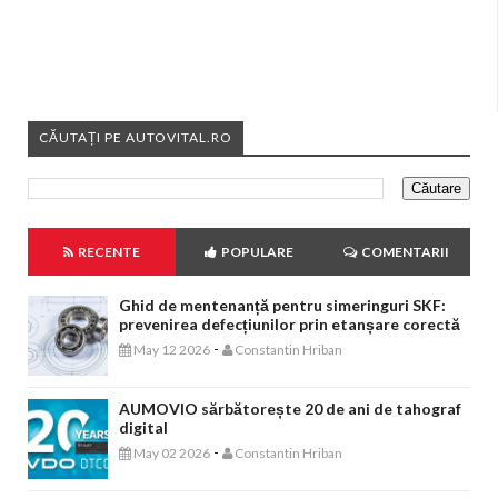
CĂUTAȚI PE AUTOVITAL.RO
RECENTE
POPULARE
COMENTARII
Ghid de mentenanță pentru simeringuri SKF:
prevenirea defecțiunilor prin etanșare corectă
-
May 12 2026
Constantin Hriban
AUMOVIO sărbătorește 20 de ani de tahograf
digital
-
May 02 2026
Constantin Hriban