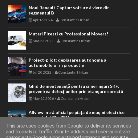
Noul Renault Captur: voiture à vivre din
segmentul B
-
Apr 16 2024
Constantin Hriban
Mutari Pitesti cu Professional Movers!
-
Mar 23 2021
Constantin Hriban
Proiect-pilot: deplasarea autonoma a
automobilelor in productie
-
Jul 20 2022
Constantin Hriban
Ghid de mentenanță pentru simeringuri SKF:
prevenirea defecțiunilor prin etanșare corectă
-
May 12 2026
Constantin Hriban
Allview intră oficial pe piața de mașini electrice,
cu modelul CityZEN
-
Dec 12 2023
Constantin Hriban
This site uses cookies from Google to deliver its services
and to analyze traffic. Your IP address and user-agent are
shared with Google along with performance and security