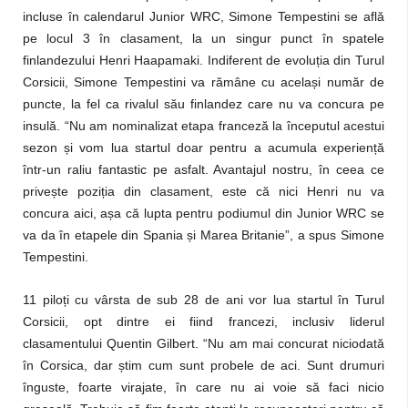
incluse în calendarul Junior WRC, Simone Tempestini se află
pe locul 3 în clasament, la un singur punct în spatele
finlandezului Henri Haapamaki. Indiferent de evoluția din Turul
Corsicii, Simone Tempestini va rămâne cu același număr de
puncte, la fel ca rivalul său finlandez care nu va concura pe
insulă. “Nu am nominalizat etapa franceză la începutul acestui
sezon și vom lua startul doar pentru a acumula experiență
într-un raliu fantastic pe asfalt. Avantajul nostru, în ceea ce
privește poziția din clasament, este că nici Henri nu va
concura aici, așa că lupta pentru podiumul din Junior WRC se
va da în etapele din Spania și Marea Britanie”, a spus Simone
Tempestini.
11 piloți cu vârsta de sub 28 de ani vor lua startul în Turul
Corsicii, opt dintre ei fiind francezi, inclusiv liderul
clasamentului Quentin Gilbert. “Nu am mai concurat niciodată
în Corsica, dar știm cum sunt probele de aci. Sunt drumuri
înguste, foarte virajate, în care nu ai voie să faci nicio