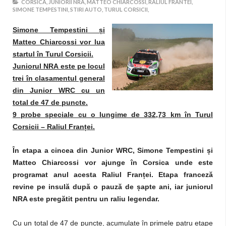
CORSICA,
JUNIORII NRA,
MATTEO CHIARCOSSI,
RALIUL FRANTEI,
SIMONE TEMPESTINI,
STIRI AUTO,
TURUL CORSICII,
Simone Tempestini
ș
i
Matteo Chiarcossi vor lua
startul în Turul Corsicii.
Juniorul NRA este pe locul
trei în clasamentul general
din Junior WRC cu un
total de 47 de puncte.
9 probe speciale cu o lungime de 332,73 km în Turul
Corsicii – Raliul Fran
ț
ei.
În etapa a cincea din Junior WRC, Simone Tempestini
ș
i
Matteo Chiarcossi vor ajunge în Corsica unde este
programat anul acesta Raliul Fran
ț
ei. Etapa franceză
revine pe insulă după o pauză de
ș
apte ani, iar juniorul
NRA este pregătit pentru un raliu legendar.
Cu un total de 47 de puncte, acumulate în primele patru etape