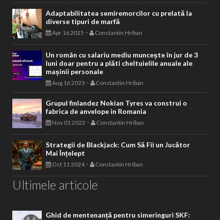
Adaptabilitatea semiremorcilor cu prelată la
diverse tipuri de marfă
-
Apr 16 2025
Constantin Hriban
Un român cu salariu mediu muncește în jur de 3
luni doar pentru a plăti cheltuielile anuale ale
mașinii personale
-
Aug 16 2023
Constantin Hriban
Grupul finlandez Nokian Tyres va construi o
fabrica de anvelope in Romania
-
Nov 01 2022
Constantin Hriban
Strategii de Blackjack: Cum Să Fii un Jucător
Mai Înțelept
-
Oct 11 2024
Constantin Hriban
Ultimele articole
Ghid de mentenanță pentru simeringuri SKF: