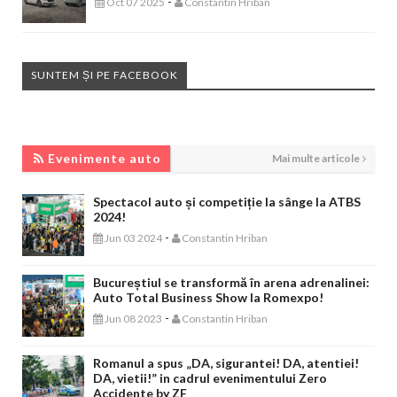
-
Oct 07 2025
Constantin Hriban
SUNTEM ȘI PE FACEBOOK
EVENIMENTE AUTO
Evenimente auto
Mai multe articole
Spectacol auto și competiție la sânge la ATBS
2024!
-
Jun 03 2024
Constantin Hriban
Bucureștiul se transformă în arena adrenalinei:
Auto Total Business Show la Romexpo!
-
Jun 08 2023
Constantin Hriban
Romanul a spus „DA, sigurantei! DA, atentiei!
DA, vietii!” in cadrul evenimentului Zero
Accidente by ZF