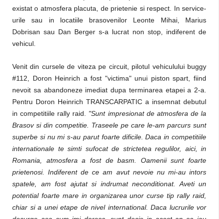
existat o atmosfera placuta, de prietenie si respect. In service-
urile sau in locatiile brasovenilor Leonte Mihai, Marius
Dobrisan sau Dan Berger s-a lucrat non stop, indiferent de
vehicul.
Venit din cursele de viteza pe circuit, pilotul vehiculului buggy
#112, Doron Heinrich a fost "victima" unui piston spart, fiind
nevoit sa abandoneze imediat dupa terminarea etapei a 2-a.
Pentru Doron Heinrich TRANSCARPATIC a insemnat debutul
in competitiile rally raid.
"Sunt impresionat de atmosfera de la
Brasov si din competitie. Traseele pe care le-am parcurs sunt
superbe si nu mi s-au parut foarte dificile. Daca in competitiile
internationale te simti sufocat de strictetea regulilor, aici, in
Romania, atmosfera a fost de basm. Oamenii sunt foarte
prietenosi. Indiferent de ce am avut nevoie nu mi-au intors
spatele, am fost ajutat si indrumat neconditionat. Aveti un
potential foarte mare in organizarea unor curse tip rally raid,
chiar si a unei etape de nivel international. Daca lucrurile vor