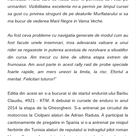
urmaritori. Vizibilitatea excelenta mi-a permis pe timpul cursei
sa gust cu privirea strugurii de pe dealurile Murflatarului si sa
ma bucur de vederea Marii Negre in Vama Veche.
Au fost ceva probleme cu navigatia generate de modul cum au
fost facute unele insemnari, insa adevarata valoare a unui
rider se regaseste in puterea acestuia de rezolvare
a situatiilor
din cursa. Am trecut cu bine de ultima etapa extrem de
frumoasa. Am avut parte in acest rally raid de probe speciale
foarte rapide, am mers uneori la limita, la risc. Efortul a
meritat. Felicitari tuturor!"
Editia din acest an s-a bucurat si de startul endurist-ului Barbu
Claudiu, #921 - KTM. A debutat in cursele de enduro in anul
2014 la etapa de la Gheorgheni. S-a antrenat pe circuitul de
motocross la Ciolpani alaturi de Adrian Raduta. A participat la
cantonamente de pregatire in Spania si s-a antrenat pe nisipul
fierbinte din Tunisia alaturi de reputatul si indragitul pilot roman