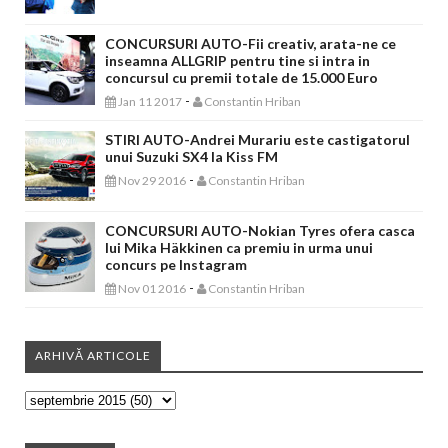
CONCURSURI AUTO-Fii creativ, arata-ne ce
inseamna ALLGRIP pentru tine si intra in
concursul cu premii totale de 15.000 Euro
-
Jan 11 2017
Constantin Hriban
STIRI AUTO-Andrei Murariu este castigatorul
unui Suzuki SX4 la Kiss FM
-
Nov 29 2016
Constantin Hriban
CONCURSURI AUTO-Nokian Tyres ofera casca
lui Mika Häkkinen ca premiu in urma unui
concurs pe Instagram
-
Nov 01 2016
Constantin Hriban
ARHIVĂ ARTICOLE