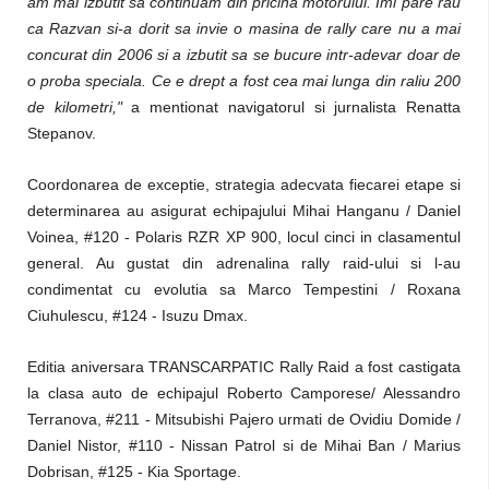
am mai izbutit sa continuam din pricina motorului. Imi pare rau
ca Razvan si-a dorit sa invie o masina de rally care nu a mai
concurat din 2006 si a izbutit sa se bucure intr-adevar doar de
o proba speciala. Ce e drept a fost cea mai lunga din raliu 200
de kilometri,"
a mentionat navigatorul si jurnalista Renatta
Stepanov.
Coordonarea de exceptie, strategia adecvata fiecarei etape si
determinarea au asigurat echipajului Mihai Hanganu / Daniel
Voinea, #120 - Polaris RZR XP 900, locul cinci in clasamentul
general. Au gustat din adrenalina rally raid-ului si l-au
condimentat cu evolutia sa Marco Tempestini / Roxana
Ciuhulescu, #124 - Isuzu Dmax.
Editia aniversara TRANSCARPATIC Rally Raid a fost castigata
la clasa auto de echipajul Roberto Camporese/ Alessandro
Terranova, #211 - Mitsubishi Pajero urmati de Ovidiu Domide /
Daniel Nistor, #110 - Nissan Patrol si de Mihai Ban / Marius
Dobrisan, #125 - Kia Sportage.