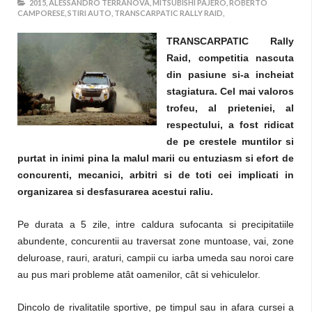
2015,
ALESSANDRO TERRANOVA,
MITSUBISHI PAJERO,
ROBERTO
CAMPORESE,
STIRI AUTO,
TRANSCARPATIC RALLY RAID,
TRANSCARPATIC Rally
Raid, competitia nascuta
din pasiune si-a incheiat
stagiatura. Cel mai valoros
trofeu, al prieteniei, al
respectului, a fost ridicat
de pe crestele muntilor si
purtat in inimi pina la malul marii cu entuziasm si efort de
concurenti, mecanici, arbitri si de toti cei implicati in
organizarea si desfasurarea acestui raliu.
Pe durata a 5 zile, intre caldura sufocanta si precipitatiile
abundente, concurentii au traversat zone muntoase, vai, zone
deluroase, rauri, araturi, campii cu iarba umeda sau noroi care
au pus mari probleme atât oamenilor, cât si vehiculelor.
Dincolo de rivalitatile sportive, pe timpul sau in afara cursei a