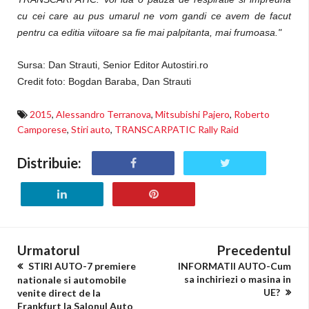
cu cei care au pus umarul ne vom gandi ce avem de facut
pentru ca editia viitoare sa fie mai palpitanta, mai frumoasa."
Sursa: Dan Strauti, Senior Editor Autostiri.ro
Credit foto:
Bogdan Baraba
, Dan Strauti
2015
,
Alessandro Terranova
,
Mitsubishi Pajero
,
Roberto
Camporese
,
Stiri auto
,
TRANSCARPATIC Rally Raid
Distribuie:
Urmatorul
Precedentul
STIRI AUTO-7 premiere
INFORMATII AUTO-Cum
sa inchiriezi o masina in
nationale si automobile
UE?
venite direct de la
Frankfurt la Salonul Auto