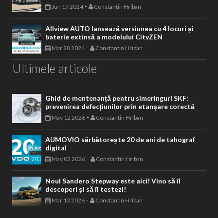
-
Jun 17 2024
Constantin Hriban
Allview AUTO lansează versiunea cu 4 locuri și
baterie extinsă a modelului CityZEN
-
Mar 20 2024
Constantin Hriban
Ultimele articole
Ghid de mentenanță pentru simeringuri SKF:
prevenirea defecțiunilor prin etanșare corectă
-
May 12 2026
Constantin Hriban
AUMOVIO sărbătorește 20 de ani de tahograf
digital
-
May 02 2026
Constantin Hriban
Noul Sandero Stepway este aici! Vino să îl
descoperi și să îl testezi!
-
Mar 13 2026
Constantin Hriban