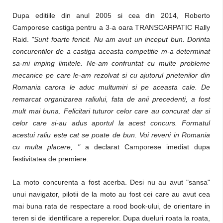
Dupa editiile din anul 2005 si cea din 2014, Roberto
Camporese castiga pentru a 3-a oara TRANSCARPATIC Rally
Raid.
"Sunt foarte fericit. Nu am avut un inceput bun. Dorinta
concurentilor de a castiga aceasta competitie m-a determinat
sa-mi imping limitele. Ne-am confruntat cu multe probleme
mecanice pe care le-am rezolvat si cu ajutorul prietenilor din
Romania carora le aduc multumiri si pe aceasta cale. De
remarcat organizarea raliului, fata de anii precedenti, a fost
mult mai buna. Felicitari tuturor celor care au concurat dar si
celor care si-au adus aportul la acest concurs. Formatul
acestui raliu este cat se poate de bun. Voi reveni in Romania
cu multa placere, "
a declarat Camporese imediat dupa
festivitatea de premiere.
La moto concurenta a fost acerba. Desi nu au avut "sansa"
unui navigator, pilotii de la moto au fost cei care au avut cea
mai buna rata de respectare a rood book-ului, de orientare in
teren si de identificare a reperelor. Dupa dueluri roata la roata,