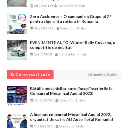
-
Jul 10 2019
Constantin Hriban
Zero Accidente – O campanie a Grupului ZF
pentru siguranta rutiera in Romania
-
May 24 2019
Constantin Hriban
EVENIMENTE AUTO-Winter Rally Covasna, o
competitie de neuitat
-
Jan 30 2019
Constantin Hriban
CONCURSURI AUTO
Concursuri auto
Mai multe articole
Bătălia mecanicilor auto: încep înscrierile la
Concursul Mecanicul Anului 2023!
-
Sep 25 2023
Constantin Hriban
A inceput concursul Mecanicul Anului 2022,
organizat de catre AD Auto Total Romania!
-
Oct 06 2022
Constantin Hriban