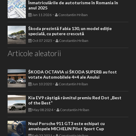
Înmatriculările de autoturisme în Romania în
anul 2025
-
Jan 11 2026
Constantin Hriban
Škoda prezintă Fabia 130, un model ediție
specială, cu putere crescută
-
Oct 07 2025
Constantin Hriban
Articole aleatorii
ŠKODA OCTAVIA si ŠKODA SUPERB au fost
votate Automobilele 4×4 ale Anului
-
Jun 10 2020
Constantin Hriban
Kia EV9 câștigă râvnitul premiu Red Dot „Best
of the Best”
-
May 08 2024
Constantin Hriban
Noul Porsche 911 GT3 este echipat cu
anvelopele MICHELIN Pilot Sport Cup
-
Feb 23 2021
Constantin Hriban