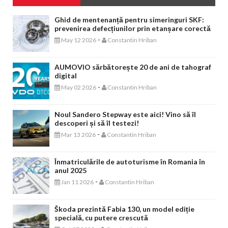
Ghid de mentenanță pentru simeringuri SKF:
prevenirea defecțiunilor prin etanșare corectă
-
May 12 2026
Constantin Hriban
AUMOVIO sărbătorește 20 de ani de tahograf
digital
-
May 02 2026
Constantin Hriban
Noul Sandero Stepway este aici! Vino să îl
descoperi și să îl testezi!
-
Mar 13 2026
Constantin Hriban
Înmatriculările de autoturisme în Romania în
anul 2025
-
Jan 11 2026
Constantin Hriban
Škoda prezintă Fabia 130, un model ediție
specială, cu putere crescută