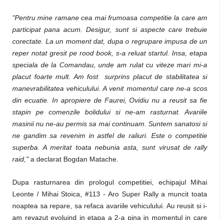
"Pentru mine ramane cea mai frumoasa competitie la care am
participat pana acum. Desigur, sunt si aspecte care trebuie
corectate. La un moment dat, dupa o regrupare impusa de un
reper notat gresit pe rood book, s-a reluat startul. Insa, etapa
speciala de la Comandau, unde am rulat cu viteze mari mi-a
placut foarte mult. Am fost surprins placut de stabilitatea si
manevrabilitatea vehiculului. A venit momentul care ne-a scos
din ecuatie. In apropiere de Faurei, Ovidiu nu a reusit sa fie
stapin pe comenzile bolidului si ne-am rasturnat. Avariile
masinii nu ne-au permis sa mai continuam. Suntem sanatosi si
ne gandim sa revenim in astfel de raliuri. Este o competitie
superba. A meritat toata nebunia asta, sunt virusat de rally
raid,"
a declarat Bogdan Matache.
Dupa rasturnarea din prologul competitiei, echipajul Mihai
Leonte / Mihai Stoica, #113 - Aro Super Rally a muncit toata
noaptea sa repare, sa refaca avariile vehiculului. Au reusit si i-
am revazut evoluind in etapa a 2-a pina in momentul in care