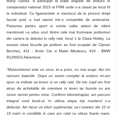
Many Genes. A participat la toate etapele de enduro in
campionatul national 2015 al FRM unde s-a clasat pe locul III
la individual. Cu ligamentele si meniscul de la piciorul drept
facute praf, a luat startul intr-o competitie de anduranta.
Pasiunea pentru sport si vointa calita alaturi de riderii
mentionati i-a adus unul dintre cele mai frumoase podiumuri
din cariera la debutul in rally raid, locul 1 la Clasa Hobby. La
aceiasi clasa locurile pe podium au fost ocupate de Ciprian
Berchez, #11 - Arctic Cat si Matei Albulescu, #10 - BMW
R1200GS Adventure.
"Motociclismul este un virus, te-a prins, nu mai scapi. Aici imi
reincarc bateriile. Dupa un sezon complet la enduro mi-am
spus ca trebuie sa incerc si un rally raid. De mic copil am fost
atras de activitatile de orientare in teren iar busola nu are
niciun secret pentru mine. Conform kilometrajului, am parcurs
integral rood book-ul. In ultima etapa trip masterul s-a
defectat. Am facut un efort suplimentar sa-l resetez din 10 in
10 metri in conditiile in care am rulat cu viteza foarte mare,