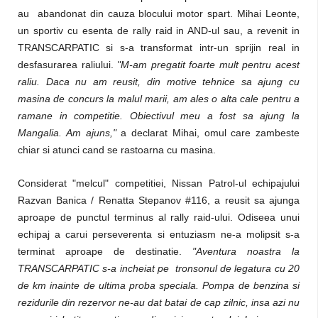
au abandonat din cauza blocului motor spart. Mihai Leonte,
un sportiv cu esenta de rally raid in AND-ul sau, a revenit in
TRANSCARPATIC si s-a transformat intr-un sprijin real in
desfasurarea raliului.
"M-am pregatit foarte mult pentru acest
raliu. Daca nu am reusit, din motive tehnice sa ajung cu
masina de concurs la malul marii, am ales o alta cale pentru a
ramane in competitie. Obiectivul meu a fost sa ajung la
Mangalia. Am ajuns,"
a declarat Mihai, omul care zambeste
chiar si atunci cand se rastoarna cu masina.
Considerat "melcul" competitiei, Nissan Patrol-ul echipajului
Razvan Banica / Renatta Stepanov #116, a reusit sa ajunga
aproape de punctul terminus al rally raid-ului. Odiseea unui
echipaj a carui perseverenta si entuziasm ne-a molipsit s-a
terminat aproape de destinatie.
"Aventura noastra la
TRANSCARPATIC s-a incheiat pe tronsonul de legatura cu 20
de km inainte de ultima proba speciala. Pompa de benzina si
rezidurile din rezervor ne-au dat batai de cap zilnic, insa azi nu