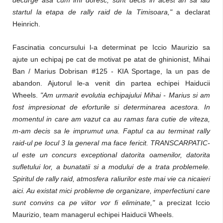
decurge asa cum imi doresc, sunt decis in acest an sa iau
startul la etapa de rally raid de la Timisoara,"
a declarat
Heinrich.
Fascinatia concursului l-a determinat pe Iccio Maurizio sa
ajute un echipaj pe cat de motivat pe atat de ghinionist, Mihai
Ban / Marius Dobrisan #125 - KIA Sportage, la un pas de
abandon. Ajutorul le-a venit din partea echipei Haiducii
Wheels.
"Am urmarit evolutia echipajului Mihai - Marius si am
fost impresionat de eforturile si determinarea acestora. In
momentul in care am vazut ca au ramas fara cutie de viteza,
m-am decis sa le imprumut una. Faptul ca au terminat rally
raid-ul pe locul 3 la general ma face fericit. TRANSCARPATIC-
ul este un concurs exceptional datorita oamenilor, datorita
sufletului lor, a bunatatii si a modului de a trata problemele.
Spiritul de rally raid, atmosfera raliurilor este mai vie ca nicaieri
aici. Au existat mici probleme de organizare, imperfectiuni care
sunt convins ca pe viitor vor fi eliminate,"
a precizat Iccio
Maurizio, team managerul echipei Haiducii Wheels.