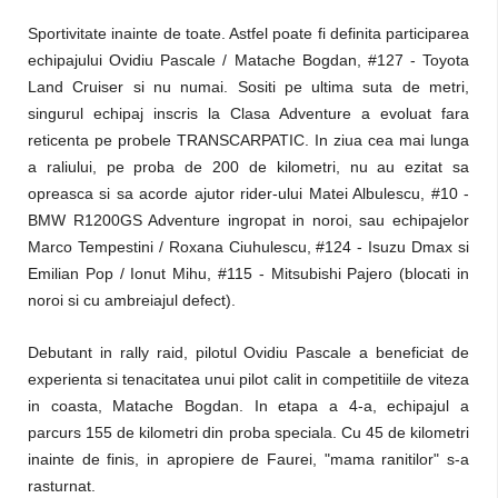
Sportivitate inainte de toate. Astfel poate fi definita participarea
echipajului Ovidiu Pascale / Matache Bogdan, #127 - Toyota
Land Cruiser si nu numai. Sositi pe ultima suta de metri,
singurul echipaj inscris la Clasa Adventure a evoluat fara
reticenta pe probele TRANSCARPATIC. In ziua cea mai lunga
a raliului, pe proba de 200 de kilometri, nu au ezitat sa
opreasca si sa acorde ajutor rider-ului Matei Albulescu, #10 -
BMW R1200GS Adventure ingropat in noroi, sau echipajelor
Marco Tempestini / Roxana Ciuhulescu, #124 - Isuzu Dmax si
Emilian Pop / Ionut Mihu, #115 - Mitsubishi Pajero (blocati in
noroi si cu ambreiajul defect).
Debutant in rally raid, pilotul Ovidiu Pascale a beneficiat de
experienta si tenacitatea unui pilot calit in competitiile de viteza
in coasta, Matache Bogdan. In etapa a 4-a, echipajul a
parcurs 155 de kilometri din proba speciala. Cu 45 de kilometri
inainte de finis, in apropiere de Faurei, "mama ranitilor" s-a
rasturnat.