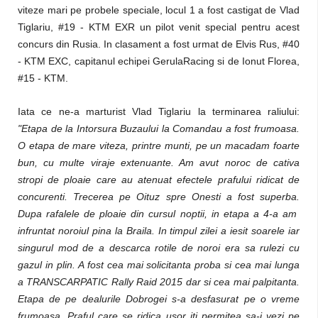
viteze mari pe probele speciale, locul 1 a fost castigat de Vlad
Tiglariu, #19 - KTM EXR un pilot venit special pentru acest
concurs din Rusia. In clasament a fost urmat de Elvis Rus, #40
- KTM EXC, capitanul echipei GerulaRacing si de Ionut Florea,
#15 - KTM.
Iata ce ne-a marturist Vlad Tiglariu la terminarea raliului:
"Etapa de la Intorsura Buzaului la Comandau a fost frumoasa.
O etapa de mare viteza, printre munti, pe un macadam foarte
bun, cu multe viraje extenuante. Am avut noroc de cativa
stropi de ploaie care au atenuat efectele prafului ridicat de
concurenti. Trecerea pe Oituz spre Onesti a fost superba.
Dupa rafalele de ploaie din cursul noptii, in etapa a 4-a am
infruntat noroiul pina la Braila. In timpul zilei a iesit soarele iar
singurul mod de a descarca rotile de noroi era sa rulezi cu
gazul in plin. A fost cea mai solicitanta proba si cea mai lunga
a TRANSCARPATIC Rally Raid 2015 dar si cea mai palpitanta.
Etapa de pe dealurile Dobrogei s-a desfasurat pe o vreme
frumoasa. Praful care se ridica usor iti permitea sa-i vezi pe