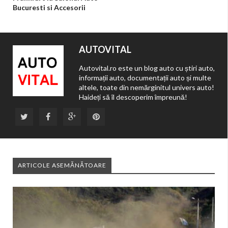
Bucuresti si Accesorii
AUTOVITAL
Autovital.ro este un blog auto cu știri auto,
informații auto, documentații auto și multe
altele, toate din nemărginitul univers auto!
Haideți să îl descoperim împreună!
ARTICOLE ASEMĂNĂTOARE