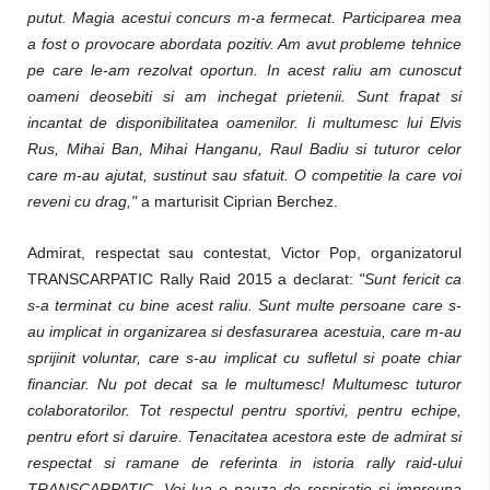
putut. Magia acestui concurs m-a fermecat. Participarea mea
a fost o provocare abordata pozitiv. Am avut probleme tehnice
pe care le-am rezolvat oportun. In acest raliu am cunoscut
oameni deosebiti si am inchegat prietenii. Sunt frapat si
incantat de disponibilitatea oamenilor. Ii multumesc lui Elvis
Rus, Mihai Ban, Mihai Hanganu, Raul Badiu si tuturor celor
care m-au ajutat, sustinut sau sfatuit. O competitie la care voi
reveni cu drag,"
a marturisit Ciprian Berchez.
Admirat, respectat sau contestat, Victor Pop, organizatorul
TRANSCARPATIC Rally Raid 2015 a declarat:
"Sunt fericit ca
s-a terminat cu bine acest raliu. Sunt multe persoane care s-
au implicat in organizarea si desfasurarea acestuia, care m-au
sprijinit voluntar, care s-au implicat cu sufletul si poate chiar
financiar. Nu pot decat sa le multumesc! Multumesc tuturor
colaboratorilor. Tot respectul pentru sportivi, pentru echipe,
pentru efort si daruire. Tenacitatea acestora este de admirat si
respectat si ramane de referinta in istoria rally raid-ului
TRANSCARPATIC. Voi lua o pauza de respiratie si impreuna