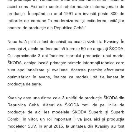
acest sens. Aici este centrul reţelei noastre internaţionale de
producţie. Începând cu anul 1991 am investit peste 300 de
miliarde de coroane în modernizarea şi extinderea unităţilor
noastre de producţie din Republica Cehă."
Noua hală-pilot a fost deschisă cu ocazia vizitei la Kvasiny. În
aceeaşi zi, acolo au început să lucreze 50 de angajaţi ŠKODA.
Cu aproximativ 3 ani înaintea startului producţiei unui model
ŠKODA, echipa locală primeşte primele informaţii tehnice care
sunt apoi analizate şi evaluate. Aceasta permite efectuarea
optimizărilor în avans, înainte ca modelul să fie lansat în
producţia de serie.
Kvasiny este una dintre cele 3 unităţi de producţie ŠKODA din
Republica Cehă. Alături de ŠKODA Yeti, de pe liniile de
producţie de aici ies modelele ŠKODA Superb şi Superb
Combi. În viitor, un rol important îl va juca aici şi producţia
modelelor SUV. În anul 2015, la unitatea din Kvasiny au fost