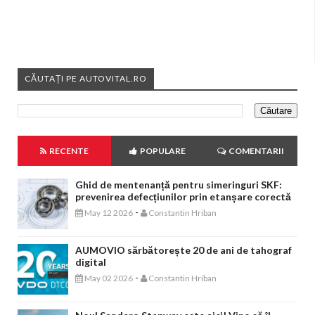
CĂUTAȚI PE AUTOVITAL.RO
RECENTE
POPULARE
COMENTARII
Ghid de mentenanță pentru simeringuri SKF:
prevenirea defecțiunilor prin etanșare corectă
-
May 12 2026
Constantin Hriban
AUMOVIO sărbătorește 20 de ani de tahograf
digital
-
May 02 2026
Constantin Hriban