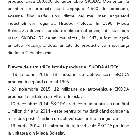
produse circa 150.000 de automobile ŠKODA. Momentan la
unitatea de producţie sunt angajate 4.500 de persoane,
aceasta fiind astfel unul dintre cei mai mari angajatori
industriali din regiunea Hradec Králové. În 1895, Mladá
Boleslav a devenit punctul de plecare al poveştii de succes a
mărcii ŠKODA. 52 de ani mai târziu, în 1947, a fost înfiinţată
unitatea Kvasiny, a doua unitate de producţie ca importanţă
din fosta Cehoslovacie.
Puncte de turnură în istoria producţiei ŠKODA AUTO:
- 19 ianuarie 2016: 18 milioane de autovehicule ŠKODA
produse începând cu anul 1905
- 24 noiembrie 2015: 12 milioane de autovehicule ŠKODA
produse la unitatea din Mladá Boleslav
- 10 decembrie 2014: ŠKODA produce automobilul cu numărul
1 milion din anul 2014 - este pentru prima dată când compania
a produs peste 1 milion de autovehicule într-un singur an
- 19 martie 2014: 11 milioane de autovehicule ŠKODA produse
la unitatea din Mladá Boleslav