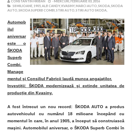
CONSTANTIN HRIBAN
-
MIERCURI, FEBRUARIE 03, 2016
18 MILIOANE,
1905,
ALB CANDY,
KVASINY,
MARCI AUTO,
SKODA,
SKODA
AUTO,
SKODA SUPERB COMBI,
STIRI AUTO,
STIRI AUTO SKODA,
Automob
ilul
aniversar
este o
ŠKODA
Superb
Combi.
Manage
mentul şi Consiliul Fabricii laudă munca angajaţilor.
Investiţii: ŠKODA modernizează şi extinde unitatea de
producţie din Kvasiny.
A fost întrecut un nou record: ŠKODA AUTO a produs
autovehiculul cu numărul 18 milioane începând cu
momentul în care, în anul 1905, a început să construiască
maşini. Automobilul aniversar, o ŠKODA Superb Combi în