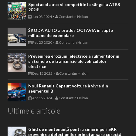
Spectacol auto și competiție la sânge la ATBS
2024!
-
Jun 03 2024
Constantin Hriban
ŠKODA AUTO a produs OCTAVIA in sapte
milioane de exemplare
-
Feb 25 2020
Constantin Hriban
Prevenirea eroziunii electrice a rulmentilor in
sistemele de transmisie ale vehiculelor
electrice
-
Dec 15 2022
Constantin Hriban
Noul Renault Captur: voiture à vivre din
segmentul B
-
Apr 16 2024
Constantin Hriban
Ultimele articole
Ghid de mentenanță pentru simeringuri SKF:
prevenirea defecțiunilor prin etanșare corectă