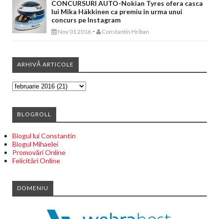
CONCURSURI AUTO-Nokian Tyres ofera casca
lui Mika Häkkinen ca premiu in urma unui
concurs pe Instagram
-
Nov 01 2016
Constantin Hriban
ARHIVĂ ARTICOLE
BLOGROLL
Blogul lui Constantin
Blogul Mihaelei
Promovări Online
Felicitări Online
DOMENIU