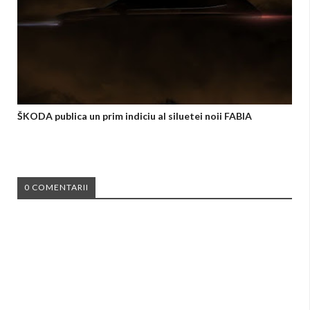
ŠKODA publica un prim indiciu al siluetei noii FABIA
0 COMENTARII