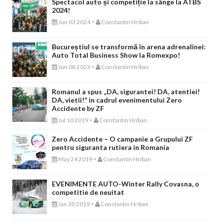
Spectacol auto și competiție la sânge la ATBS
2024!
-
Jun 03 2024
Constantin Hriban
Bucureștiul se transformă în arena adrenalinei:
Auto Total Business Show la Romexpo!
-
Jun 08 2023
Constantin Hriban
Romanul a spus „DA, sigurantei! DA, atentiei!
DA, vietii!” in cadrul evenimentului Zero
Accidente by ZF
-
Jul 10 2019
Constantin Hriban
Zero Accidente – O campanie a Grupului ZF
pentru siguranta rutiera in Romania
-
May 24 2019
Constantin Hriban
EVENIMENTE AUTO-Winter Rally Covasna, o
competitie de neuitat
-
Jan 30 2019
Constantin Hriban