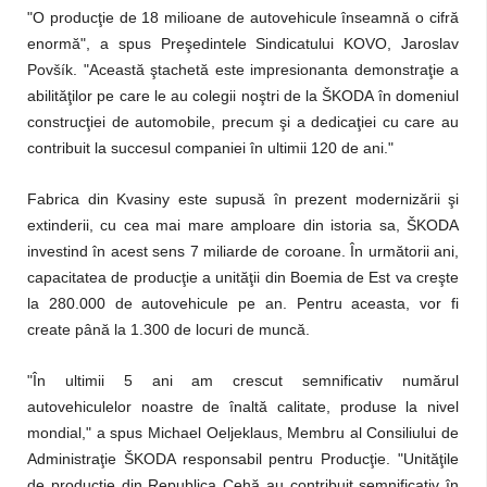
"O producţie de 18 milioane de autovehicule înseamnă o cifră
enormă", a spus Preşedintele Sindicatului KOVO, Jaroslav
Povšík. "Această ştachetă este impresionanta demonstraţie a
abilităţilor pe care le au colegii noştri de la ŠKODA în domeniul
construcţiei de automobile, precum şi a dedicaţiei cu care au
contribuit la succesul companiei în ultimii 120 de ani."
Fabrica din Kvasiny este supusă în prezent modernizării şi
extinderii, cu cea mai mare amploare din istoria sa, ŠKODA
investind în acest sens 7 miliarde de coroane. În următorii ani,
capacitatea de producţie a unităţii din Boemia de Est va creşte
la 280.000 de autovehicule pe an. Pentru aceasta, vor fi
create până la 1.300 de locuri de muncă.
"În ultimii 5 ani am crescut semnificativ numărul
autovehiculelor noastre de înaltă calitate, produse la nivel
mondial," a spus Michael Oeljeklaus, Membru al Consiliului de
Administraţie ŠKODA responsabil pentru Producţie. "Unităţile
de producţie din Republica Cehă au contribuit semnificativ în