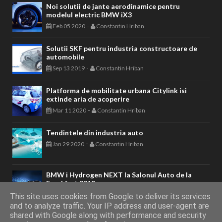
Noi solutii de jante aerodinamice pentru
modelul electric BMW iX3
-
Feb 05 2020
Constantin Hriban
Solutii SKF pentru industria constructoare de
automobile
-
Sep 13 2019
Constantin Hriban
Platforma de mobilitate urbana Citylink isi
extinde aria de acoperire
-
Mar 11 2020
Constantin Hriban
Tendintele din industria auto
-
Jan 29 2020
Constantin Hriban
BMW i Hydrogen NEXT la Salonul Auto de la
Frankfurt 2019
-
Sep 11 2019
Constantin Hriban
This site uses cookies from Google to deliver its services
and to analyze traffic. Your IP address and user-agent are
shared with Google along with performance and security