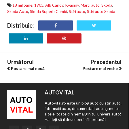
18 milioane
,
1905
,
Alb Candy
,
Kvasiny
,
Marci auto
,
Skoda
,
Skoda Auto
,
Skoda Superb Combi
,
Stiri auto
,
Stiri auto Skoda
Distribuie:
Următorul
Precedentul
Postare mai nouă
Postare mai veche
AUTOVITAL
Autovital.ro este un blog auto cu știri auto,
informații auto, documentații auto și multe
altele, toate din nemărginitul univers auto!
Haideți să îl descoperim împreună!