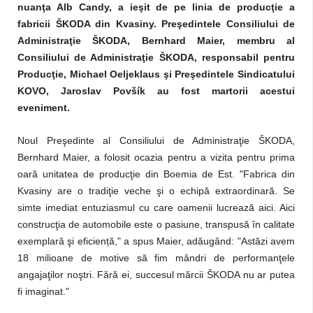
nuanţa Alb Candy, a ieşit de pe linia de producţie a
fabricii ŠKODA din Kvasiny. Preşedintele Consiliului de
Administraţie ŠKODA, Bernhard Maier, membru al
Consiliului de Administraţie ŠKODA, responsabil pentru
Producţie, Michael Oeljeklaus şi Preşedintele Sindicatului
KOVO, Jaroslav Povšík au fost martorii acestui
eveniment.
Noul Preşedinte al Consiliului de Administraţie ŠKODA,
Bernhard Maier, a folosit ocazia pentru a vizita pentru prima
oară unitatea de producţie din Boemia de Est. "Fabrica din
Kvasiny are o tradiţie veche şi o echipă extraordinară. Se
simte imediat entuziasmul cu care oamenii lucrează aici. Aici
construcţia de automobile este o pasiune, transpusă în calitate
exemplară şi eficien
ț
ă," a spus Maier, adăugând: "Astăzi avem
18 milioane de motive să fim mândri de performanţele
angajaţilor noştri. Fără ei, succesul mărcii ŠKODA nu ar putea
fi imaginat."