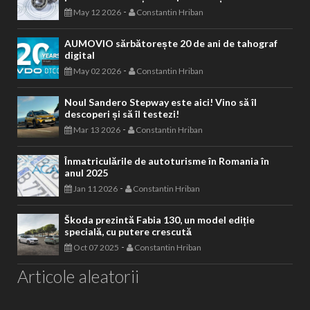
-
May 12 2026
Constantin Hriban
AUMOVIO sărbătorește 20 de ani de tahograf
digital
-
May 02 2026
Constantin Hriban
Noul Sandero Stepway este aici! Vino să îl
descoperi și să îl testezi!
-
Mar 13 2026
Constantin Hriban
Înmatriculările de autoturisme în Romania în
anul 2025
-
Jan 11 2026
Constantin Hriban
Škoda prezintă Fabia 130, un model ediție
specială, cu putere crescută
-
Oct 07 2025
Constantin Hriban
Articole aleatorii