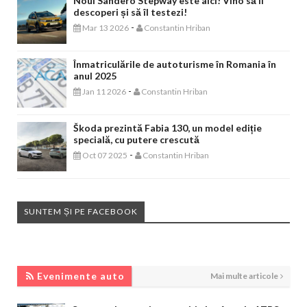
Noul Sandero Stepway este aici! Vino să îl
descoperi și să îl testezi!
-
Mar 13 2026
Constantin Hriban
Înmatriculările de autoturisme în Romania în
anul 2025
-
Jan 11 2026
Constantin Hriban
Škoda prezintă Fabia 130, un model ediție
specială, cu putere crescută
-
Oct 07 2025
Constantin Hriban
SUNTEM ȘI PE FACEBOOK
EVENIMENTE AUTO
Evenimente auto
Mai multe articole