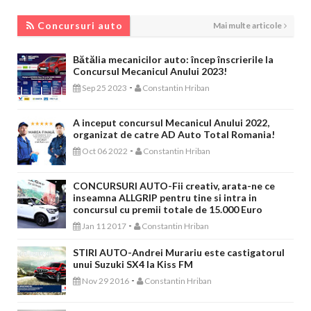
CONCURSURI AUTO
Concursuri auto
Mai multe articole
Bătălia mecanicilor auto: încep înscrierile la
Concursul Mecanicul Anului 2023!
-
Sep 25 2023
Constantin Hriban
A inceput concursul Mecanicul Anului 2022,
organizat de catre AD Auto Total Romania!
-
Oct 06 2022
Constantin Hriban
CONCURSURI AUTO-Fii creativ, arata-ne ce
inseamna ALLGRIP pentru tine si intra in
concursul cu premii totale de 15.000 Euro
-
Jan 11 2017
Constantin Hriban
STIRI AUTO-Andrei Murariu este castigatorul
unui Suzuki SX4 la Kiss FM
-
Nov 29 2016
Constantin Hriban