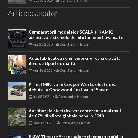
Oct 07 2025
Constantin Hriban
Articole aleatorii
Cumparatorii modelelor SCALA si KAMIQ
apreciaza sistemele de infotainment avansate
-
Apr 23 2020
Constantin Hriban
Adaptabilitatea semiremorcilor cu prelată la
diverse tipuri de marfă
-
Apr 16 2025
Constantin Hriban
Primul MINI John Cooper Works electric va
debuta la Goodwood Festival of Speed
-
Jul 08 2024
Constantin Hriban
Autobuzele electrice vor reprezenta mai mult
de 67% din flota globala pana in 2040
-
Mar 17 2021
Constantin Hriban
BMW Theatre Screen aduce cinematograful in