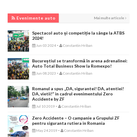
EVENIMENTE AUTO
Evenimente auto
Mai multe articole
Spectacol auto și competiție la sânge la ATBS
2024!
-
Jun 03 2024
Constantin Hriban
Bucureștiul se transformă în arena adrenalinei:
Auto Total Business Show la Romexpo!
-
Jun 08 2023
Constantin Hriban
Romanul a spus „DA, sigurantei! DA, atentiei!
DA, vietii!” in cadrul evenimentului Zero
Accidente by ZF
-
Jul 10 2019
Constantin Hriban
Zero Accidente – O campanie a Grupului ZF
pentru siguranta rutiera in Romania
-
May 24 2019
Constantin Hriban