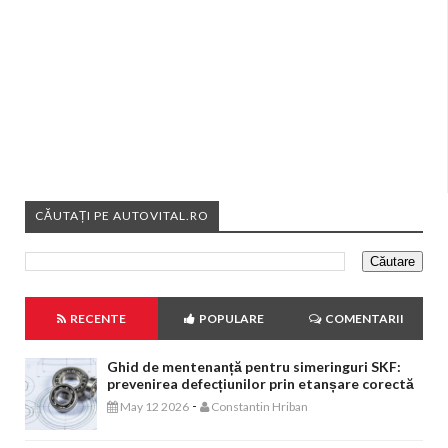
CĂUTAȚI PE AUTOVITAL.RO
RECENTE
POPULARE
COMENTARII
Ghid de mentenanță pentru simeringuri SKF:
prevenirea defecțiunilor prin etanșare corectă
-
May 12 2026
Constantin Hriban