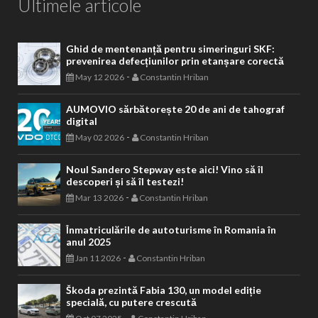
Ultimele articole
Ghid de mentenanță pentru simeringuri SKF:
prevenirea defecțiunilor prin etanșare corectă
-
May 12 2026
Constantin Hriban
AUMOVIO sărbătorește 20 de ani de tahograf
digital
-
May 02 2026
Constantin Hriban
Noul Sandero Stepway este aici! Vino să îl
descoperi și să îl testezi!
-
Mar 13 2026
Constantin Hriban
Înmatriculările de autoturisme în Romania în
anul 2025
-
Jan 11 2026
Constantin Hriban
Škoda prezintă Fabia 130, un model ediție
specială, cu putere crescută
-