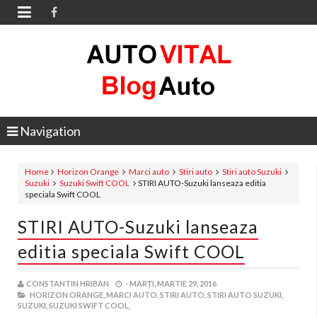

Navigation
Home
Horizon Orange
Marci auto
Stiri auto
Stiri auto Suzuki
Suzuki
Suzuki Swift COOL
STIRI AUTO-Suzuki lanseaza editia
speciala Swift COOL
STIRI AUTO-Suzuki lanseaza
editia speciala Swift COOL
CONSTANTIN HRIBAN
-
MARȚI, MARTIE 29, 2016
HORIZON ORANGE,
MARCI AUTO,
STIRI AUTO,
STIRI AUTO SUZUKI,
SUZUKI,
SUZUKI SWIFT COOL,