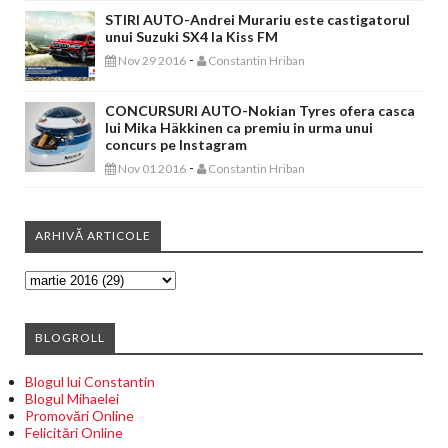
STIRI AUTO-Andrei Murariu este castigatorul
unui Suzuki SX4 la Kiss FM
-
Nov 29 2016
Constantin Hriban
CONCURSURI AUTO-Nokian Tyres ofera casca
lui Mika Häkkinen ca premiu in urma unui
concurs pe Instagram
-
Nov 01 2016
Constantin Hriban
ARHIVĂ ARTICOLE
BLOGROLL
Blogul lui Constantin
Blogul Mihaelei
Promovări Online
Felicitări Online