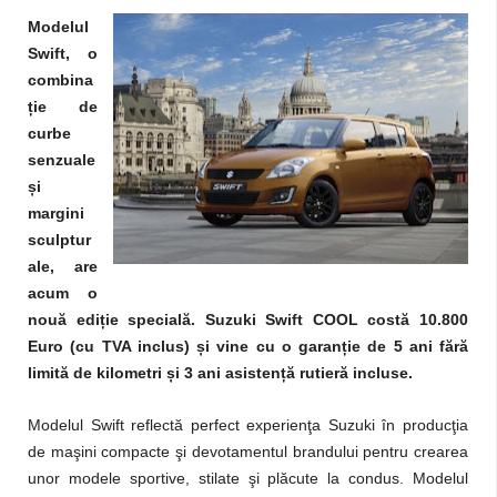
Modelul
Swift, o
combina
ț
ie de
curbe
senzuale
ș
i
margini
sculptur
ale, are
acum o
nouă edi
ț
ie specială. Suzuki Swift COOL costă 10.800
Euro (cu TVA inclus)
ș
i vine cu o garan
ț
ie de 5 ani fără
limită de kilometri
ș
i 3 ani asisten
ț
ă rutieră incluse.
Modelul Swift reflectă perfect experienţa Suzuki în producţia
de maşini compacte şi devotamentul brandului pentru crearea
unor modele sportive, stilate şi plăcute la condus. Modelul