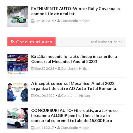
EVENIMENTE AUTO-Winter Rally Covasna, o
competitie de neuitat
-
Jan 30 2019
Constantin Hriban
CONCURSURI AUTO
Concursuri auto
Mai multe articole
Bătălia mecanicilor auto: încep înscrierile la
Concursul Mecanicul Anului 2023!
-
Sep 25 2023
Constantin Hriban
A inceput concursul Mecanicul Anului 2022,
organizat de catre AD Auto Total Romania!
-
Oct 06 2022
Constantin Hriban
CONCURSURI AUTO-Fii creativ, arata-ne ce
inseamna ALLGRIP pentru tine si intra in
concursul cu premii totale de 15.000 Euro
-
Jan 11 2017
Constantin Hriban