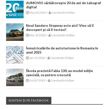
AUMOVIO sărbătorește 20 de ani de tahograf
digital
-
May 02 2026
Constantin Hriban
Noul Sandero Stepway este aici! Vino să îl
descoperi și să îl testezi!
-
Mar 13 2026
Constantin Hriban
Înmatriculările de autoturisme în Romania în
anul 2025
-
Jan 11 2026
Constantin Hriban
Škoda prezintă Fabia 130, un model ediție
specială, cu putere crescută
-
Oct 07 2025
Constantin Hriban
SUNTEM ȘI PE FACEBOOK