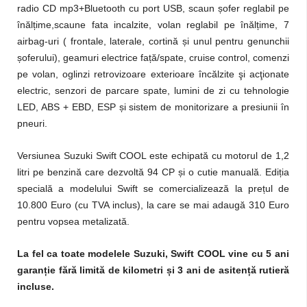
radio CD mp3+Bluetooth cu port USB, scaun șofer reglabil pe
înălțime,scaune fata incalzite, volan reglabil pe înălțime, 7
airbag-uri ( frontale, laterale, cortină și unul pentru genunchii
șoferului), geamuri electrice față/spate, cruise control, comenzi
pe volan, oglinzi retrovizoare exterioare încălzite şi acţionate
electric, senzori de parcare spate, lumini de zi cu tehnologie
LED, ABS + EBD, ESP și sistem de monitorizare a presiunii în
pneuri.
Versiunea Suzuki Swift COOL este echipată cu motorul de 1,2
litri pe benzină care dezvoltă 94 CP și o cutie manuală. Ediția
specială a modelului Swift se comercializează la prețul de
10.800 Euro (cu TVA inclus), la care se mai adaugă 310 Euro
pentru vopsea metalizată.
La fel ca toate modelele Suzuki, Swift COOL vine cu 5 ani
garan
ț
ie fără limită de kilometri
ș
i 3 ani de asiten
ț
ă rutieră
incluse.