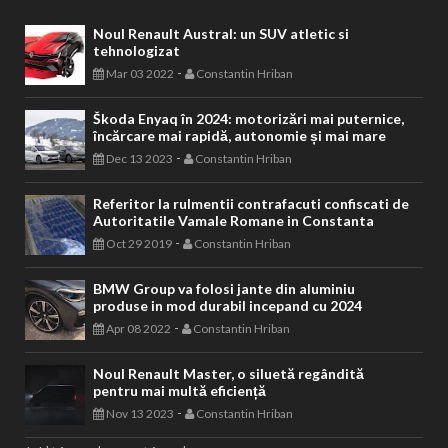
Noul Renault Austral: un SUV atletic si
tehnologizat
-
Mar 03 2022
Constantin Hriban
Škoda Enyaq în 2024: motorizări mai puternice,
încărcare mai rapidă, autonomie și mai mare
-
Dec 13 2023
Constantin Hriban
Referitor la rulmentii contrafacuti confiscati de
Autoritatile Vamale Romane in Constanta
-
Oct 29 2019
Constantin Hriban
BMW Group va folosi jante din aluminiu
produse in mod durabil incepand cu 2024
-
Apr 08 2022
Constantin Hriban
Noul Renault Master, o siluetă regândită
pentru mai multă eficiență
-
Nov 13 2023
Constantin Hriban