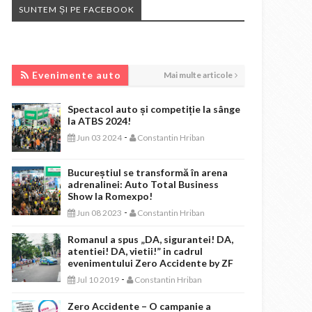
SUNTEM ȘI PE FACEBOOK
EVENIMENTE AUTO
Evenimente auto
Mai multe articole
Spectacol auto și competiție la sânge
la ATBS 2024!
-
Jun 03 2024
Constantin Hriban
Bucureștiul se transformă în arena
adrenalinei: Auto Total Business
Show la Romexpo!
-
Jun 08 2023
Constantin Hriban
Romanul a spus „DA, sigurantei! DA,
atentiei! DA, vietii!” in cadrul
evenimentului Zero Accidente by ZF
-
Jul 10 2019
Constantin Hriban
Zero Accidente – O campanie a