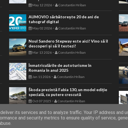
-
May 12 2026
Constantin Hriban
AUMOVIO sărbătorește 20 de ani de
tahograf digital
-
May 02 2026
Constantin Hriban
Noul Sandero Stepway este aici! Vino să îl
descoperi și să îl testezi!
-
Mar 13 2026
Constantin Hriban
Înmatriculările de autoturisme în
Romania în anul 2025
-
Jan 11 2026
Constantin Hriban
Škoda prezintă Fabia 130, un model ediție
specială, cu putere crescută
-
Oct 07 2025
Constantin Hriban
eliver its services and to analyze traffic. Your IP address and 
ormance and security metrics to ensure quality of service, gen
abuse.
rezervate.