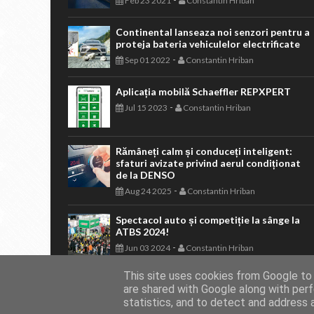
Feb 23 2021
Constantin Hriban
Continental lanseaza noi senzori pentru a
proteja bateria vehiculelor electrificate
-
Sep 01 2022
Constantin Hriban
Aplicația mobilă Schaeffler REPXPERT
-
Jul 15 2023
Constantin Hriban
Rămâneți calm și conduceți inteligent:
sfaturi avizate privind aerul condiționat
de la DENSO
-
Aug 24 2025
Constantin Hriban
Spectacol auto și competiție la sânge la
ATBS 2024!
-
Jun 03 2024
Constantin Hriban
This site uses cookies from Google to d
are shared with Google along with perf
statistics, and to detect and address 
AUTOVITAL - Blog Auto
Copyright © 2011 - 2026. Toate drepturile 