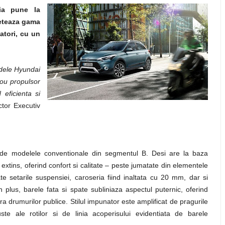
ia pune la
leteaza gama
tori, cu un
odele Hyundai
ou propulsor
 eficienta si
ctor Executiv
aza de modelele conventionale din segmentul B. Desi are la baza
u extins, oferind confort si calitate – peste jumatate din elementele
te setarile suspensiei, caroseria fiind inaltata cu 20 mm, dar si
. In plus, barele fata si spate subliniaza aspectul puternic, oferind
ra drumurilor publice. Stilul impunator este amplificat de pragurile
ste ale rotilor si de linia acoperisului evidentiata de barele