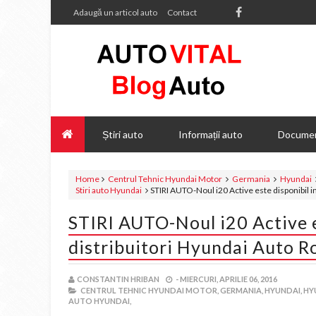
Adaugă un articol auto
Contact
Știri auto
Informații auto
Documen
Home
Centrul Tehnic Hyundai Motor
Germania
Hyundai
Stiri auto Hyundai
STIRI AUTO-Noul i20 Active este disponibil i
STIRI AUTO-Noul i20 Active e
distribuitori Hyundai Auto 
CONSTANTIN HRIBAN
-
MIERCURI, APRILIE 06, 2016
CENTRUL TEHNIC HYUNDAI MOTOR,
GERMANIA,
HYUNDAI,
HY
AUTO HYUNDAI,