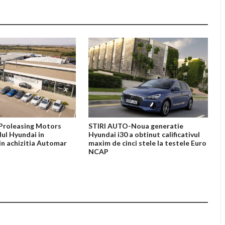
Proleasing Motors
STIRI AUTO-Noua generatie
ul Hyundai in
Hyundai i30 a obtinut calificativul
in achizitia Automar
maxim de cinci stele la testele Euro
NCAP