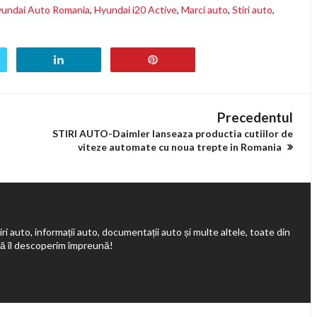
undai Auto Romania
,
Hyundai i20 Active
,
Marci auto
,
Stiri auto
,
Precedentul
STIRI AUTO-Daimler lanseaza productia cutiilor de
viteze automate cu noua trepte in Romania
ri auto, informații auto, documentații auto și multe altele, toate din
să îl descoperim împreună!