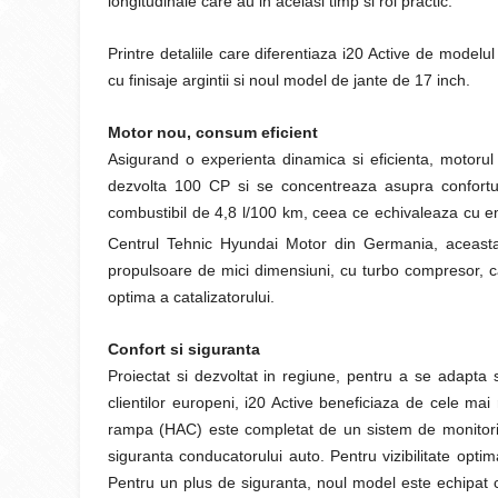
longitudinale care au in acelasi timp si rol practic.
Printre detaliile care diferentiaza i20 Active de modelu
cu finisaje argintii si noul model de jante de 17 inch.
Motor nou, consum eficient
Asigurand o experienta dinamica si eficienta, motorul Ka
dezvolta 100 CP si se concentreaza asupra confortu
combustibil de 4,8 l/100 km, ceea ce echivaleaza cu e
Centrul Tehnic Hyundai Motor din Germania, aceasta
propulsoare de mici dimensiuni, cu turbo compresor, c
optima a catalizatorului.
Confort si siguranta
Proiectat si dezvoltat in regiune, pentru a se adapta s
clientilor europeni, i20 Active beneficiaza de cele mai
rampa (HAC) este completat de un sistem de monitoriza
siguranta conducatorului auto. Pentru vizibilitate optim
Pentru un plus de siguranta, noul model este echipat 