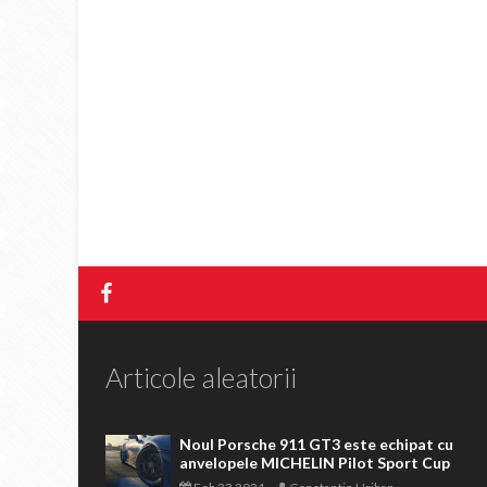
Articole aleatorii
Noul Porsche 911 GT3 este echipat cu
anvelopele MICHELIN Pilot Sport Cup
-