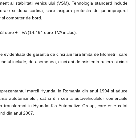
nt al stabilitatii vehiculului (VSM). Tehnologia standard include
erale si doua cortina, care asigura protectia de jur imprejurul
r si computer de bord.
053 euro + TVA (14.464 euro TVA inclus).
 evidentiata de garantia de cinci ani fara limita de kilometri, care
chetul include, de asemenea, cinci ani de asistenta rutiera si cinci
reprezentantul marcii Hyundai in Romania din anul 1994 si aduce
ma autoturismelor, cat si din cea a autovehiculelor comerciale
 transformat in Hyundai-Kia Automotive Group, care este cotat
and din anul 2007.