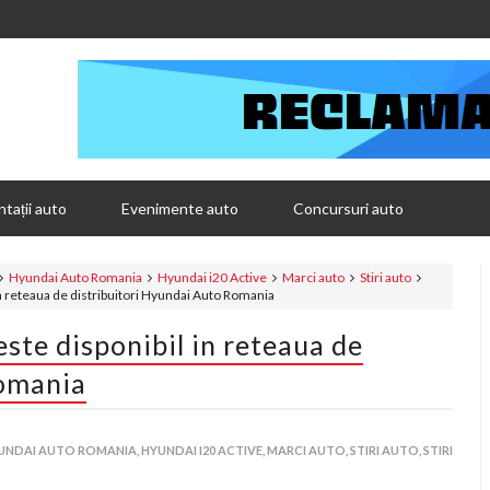
tații auto
Evenimente auto
Concursuri auto
Hyundai Auto Romania
Hyundai i20 Active
Marci auto
Stiri auto
n reteaua de distribuitori Hyundai Auto Romania
ste disponibil in reteaua de
Romania
UNDAI AUTO ROMANIA,
HYUNDAI I20 ACTIVE,
MARCI AUTO,
STIRI AUTO,
STIRI