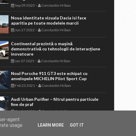
-
Sep 09 2020
Constantin Hriban
Noua identitate vizuala Dacia isi face
aparitia pe toate modelele marcii
-
Jun 27 2022
Constantin Hriban
Continental prezintă o mașină
demonstrativă cu tehnologii de interacțiune
inovatoare
-
Jan 07 2025
Constantin Hriban
Noul Porsche 911 GT3 este echipat cu
anvelopele MICHELIN Pilot Sport Cup
-
Feb 23 2021
Constantin Hriban
Audi Urban Purifier – filtrul pentru particule
fine de praf
-
Oct 21 2022
Constantin Hriban
user-agent
erate usage
LEARN MORE
GOT IT