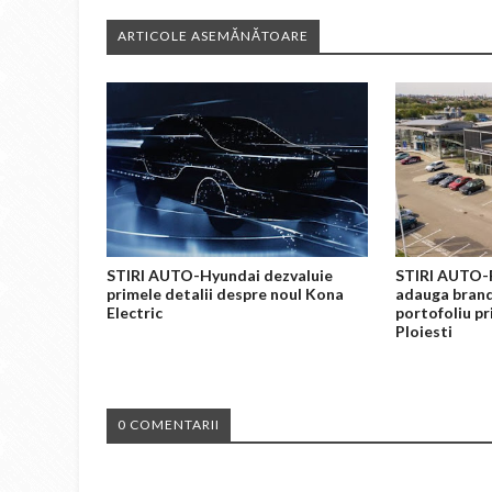
ARTICOLE ASEMĂNĂTOARE
STIRI AUTO-Hyundai dezvaluie
STIRI AUTO-
primele detalii despre noul Kona
adauga brand
Electric
portofoliu pr
Ploiesti
0 COMENTARII