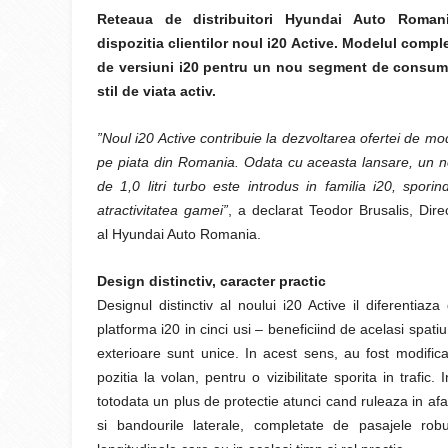
Reteaua de distribuitori Hyundai Auto Roman
dispozitia clientilor noul i20 Active. Modelul comp
de versiuni i20 pentru un nou segment de consuma
stil de viata activ.
”Noul i20 Active contribuie la dezvoltarea ofertei de m
pe piata din Romania. Odata cu aceasta lansare, un n
de 1,0 litri turbo este introdus in familia i20, sporind
atractivitatea gamei”
, a declarat Teodor Brusalis, Dire
al Hyundai Auto Romania.
Design distinctiv, caracter practic
Designul distinctiv al noului i20 Active il diferenti
platforma i20 in cinci usi – beneficiind de acelasi spati
exterioare sunt unice. In acest sens, au fost modifica
pozitia la volan, pentru o vizibilitate sporita in trafic
totodata un plus de protectie atunci cand ruleaza in afa
si bandourile laterale, completate de pasajele robu