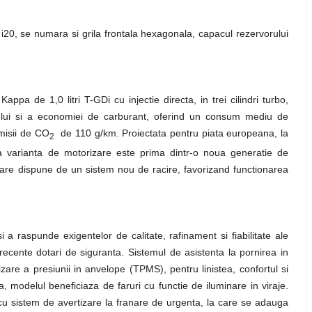
l i20, se numara si grila frontala hexagonala, capacul rezervorului
ppa de 1,0 litri T-GDi cu injectie directa, in trei cilindri turbo,
lui si a economiei de carburant, oferind un consum mediu de
misii de CO
de 110 g/km. Proiectata pentru piata europeana, la
2
 varianta de motorizare este prima dintr-o noua generatie de
are dispune de un sistem nou de racire, favorizand functionarea
i a raspunde exigentelor de calitate, rafinament si fiabilitate ale
 recente dotari de siguranta. Sistemul de asistenta la pornirea in
re a presiunii in anvelope (TPMS), pentru linistea, confortul si
a, modelul beneficiaza de faruri cu functie de iluminare in viraje.
cu sistem de avertizare la franare de urgenta, la care se adauga