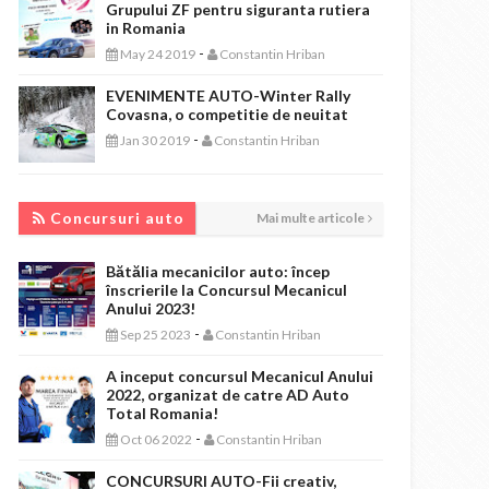
Grupului ZF pentru siguranta rutiera
in Romania
-
May 24 2019
Constantin Hriban
EVENIMENTE AUTO-Winter Rally
Covasna, o competitie de neuitat
-
Jan 30 2019
Constantin Hriban
CONCURSURI AUTO
Concursuri auto
Mai multe articole
Bătălia mecanicilor auto: încep
înscrierile la Concursul Mecanicul
Anului 2023!
-
Sep 25 2023
Constantin Hriban
A inceput concursul Mecanicul Anului
2022, organizat de catre AD Auto
Total Romania!
-
Oct 06 2022
Constantin Hriban
CONCURSURI AUTO-Fii creativ,