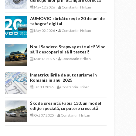
defecțiunilor prin etanșare corectă
-
May 12 2026
Constantin Hriban
AUMOVIO sărbătorește 20 de ani de
tahograf digital
-
May 02 2026
Constantin Hriban
Noul Sandero Stepway este aici! Vino
să îl descoperi și să îl testezi!
-
Mar 13 2026
Constantin Hriban
Înmatriculările de autoturisme în
Romania în anul 2025
-
Jan 11 2026
Constantin Hriban
Škoda prezintă Fabia 130, un model
ediție specială, cu putere crescută
-
Oct 07 2025
Constantin Hriban