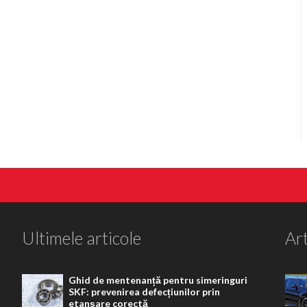
Ultimele articole
Art
Ghid de mentenanță pentru simeringuri
SKF: prevenirea defecțiunilor prin
etanșare corectă