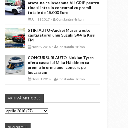
arata-ne ce inseamna ALLGRIP pentru
tine si intra in concursul cu premii
totale de 15.000 Euro
-
Jan 11 2017
Constantin Hriban
STIRI AUTO-Andrei Murariu este
castigatorul unui Suzuki SX4 la Kiss
FM
-
Nov 29 2016
Constantin Hriban
CONCURSURI AUTO-Nokian Tyres
ofera casca lui Mika Häkkinen ca
premiu in urma unui concurs pe
Instagram
-
Nov 01 2016
Constantin Hriban
ARHIVĂ ARTICOLE
BLOGROLL