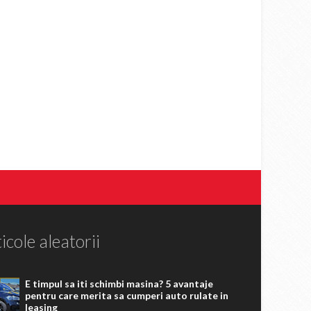
icole aleatorii
E timpul sa iti schimbi masina? 5 avantaje
pentru care merita sa cumperi auto rulate in
leasing