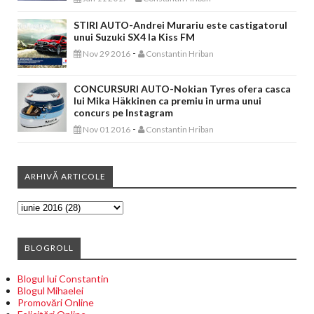
STIRI AUTO-Andrei Murariu este castigatorul
unui Suzuki SX4 la Kiss FM
-
Nov 29 2016
Constantin Hriban
CONCURSURI AUTO-Nokian Tyres ofera casca
lui Mika Häkkinen ca premiu in urma unui
concurs pe Instagram
-
Nov 01 2016
Constantin Hriban
ARHIVĂ ARTICOLE
BLOGROLL
Blogul lui Constantin
Blogul Mihaelei
Promovări Online