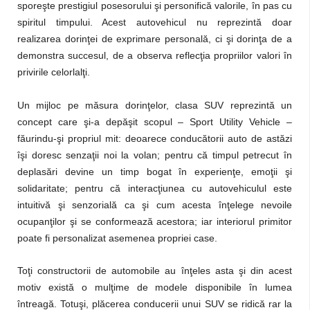
sporeşte prestigiul posesorului şi personifică valorile, în pas cu
spiritul timpului. Acest autovehicul nu reprezintă doar
realizarea dorinţei de exprimare personală, ci şi dorinţa de a
demonstra succesul, de a observa reflecţia propriilor valori în
privirile celorlalţi.
Un mijloc pe măsura dorinţelor, clasa SUV reprezintă un
concept care şi-a depăşit scopul – Sport Utility Vehicle –
făurindu-şi propriul mit: deoarece conducătorii auto de astăzi
îşi doresc senzaţii noi la volan; pentru că timpul petrecut în
deplasări devine un timp bogat în experienţe, emoţii şi
solidaritate; pentru că interacţiunea cu autovehiculul este
intuitivă şi senzorială ca şi cum acesta înţelege nevoile
ocupanţilor şi se conformează acestora; iar interiorul primitor
poate fi personalizat asemenea propriei case.
Toţi constructorii de automobile au înţeles asta şi din acest
motiv există o mulţime de modele disponibile în lumea
întreagă. Totuşi, plăcerea conducerii unui SUV se ridică rar la