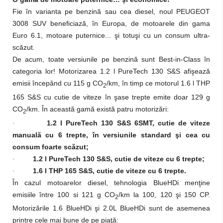
Fie în varianta pe benzină sau cea diesel, noul PEUGEOT
3008 SUV beneficiază, în Europa, de motoarele din gama
Euro 6.1, motoare puternice... şi totuşi cu un consum ultra-
scăzut.
De acum, toate versiunile pe benzină sunt Best-in-Class în
categoria lor! Motorizarea 1.2 l PureTech 130 S&S afişează
emisii începând cu 115 g CO
/km, în timp ce motorul 1.6 l THP
2
165 S&S cu cutie de viteze în şase trepte emite doar 129 g
CO
/km. În această gamă există patru motorizări:
2
1.2 l PureTech 130 S&S 6SMT, cutie de viteze
·
manuală cu 6 trepte, în versiunile standard şi cea cu
consum foarte scăzut;
1.2 l PureTech 130 S&S, cutie de viteze cu 6 trepte;
·
1.6 l THP 165 S&S, cutie de viteze cu 6 trepte.
·
În cazul motoarelor diesel, tehnologia BlueHDi menţine
emisiile între 100 si 121 g CO
/km la 100, 120 şi 150 CP.
2
Motorizările 1.6 BlueHDi şi 2.0L BlueHDi sunt de asemenea
printre cele mai bune de pe piaţă: