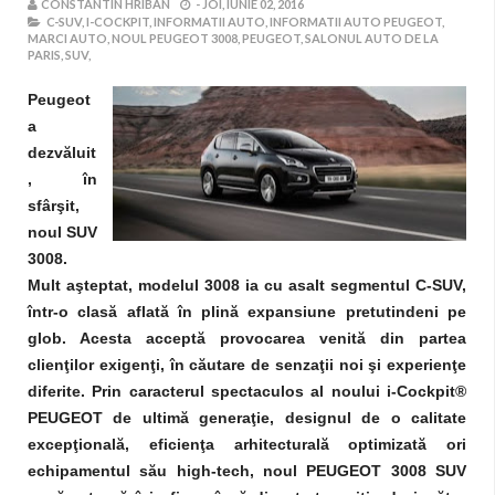
CONSTANTIN HRIBAN
-
JOI, IUNIE 02, 2016
C-SUV,
I-COCKPIT,
INFORMATII AUTO,
INFORMATII AUTO PEUGEOT,
MARCI AUTO,
NOUL PEUGEOT 3008,
PEUGEOT,
SALONUL AUTO DE LA
PARIS,
SUV,
Peugeot
a
dezvăluit
, în
sfârşit,
noul SUV
3008.
Mult aşteptat, modelul 3008 ia cu asalt segmentul C-SUV,
într-o clasă aflată în plină expansiune pretutindeni pe
glob. Acesta acceptă provocarea venită din partea
clienţilor exigenţi, în căutare de senzaţii noi şi experienţe
diferite. Prin caracterul spectaculos al noului i-Cockpit®
PEUGEOT de ultimă generaţie, designul de o calitate
excepţională, eficienţa arhitecturală optimizată ori
echipamentul său high-tech, noul PEUGEOT 3008 SUV