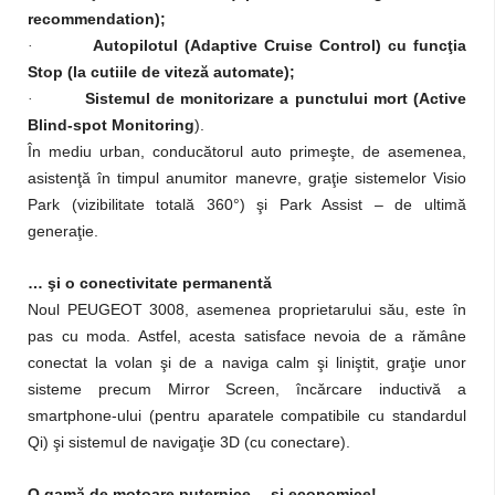
recommendation);
Autopilotul (Adaptive Cruise Control) cu funcţia
·
Stop (la cutiile de viteză automate);
Sistemul de monitorizare a punctului mort (Active
·
Blind-spot Monitoring
).
În mediu urban, conducătorul auto primeşte, de asemenea,
asistenţă în timpul anumitor manevre, graţie sistemelor Visio
Park
(vizibilitate totală 360°) şi Park Assist – de ultimă
generaţie.
… şi o conectivitate permanentă
Noul PEUGEOT 3008, asemenea proprietarului său, este în
pas cu moda. Astfel, acesta satisface nevoia de a rămâne
conectat la volan şi de a naviga calm şi liniştit, graţie unor
sisteme precum Mirror Screen, încărcare inductivă a
smartphone-ului (pentru aparatele compatibile cu standardul
Qi) şi sistemul de navigaţie 3D (cu conectare).
O gamă de motoare puternice… şi economice!