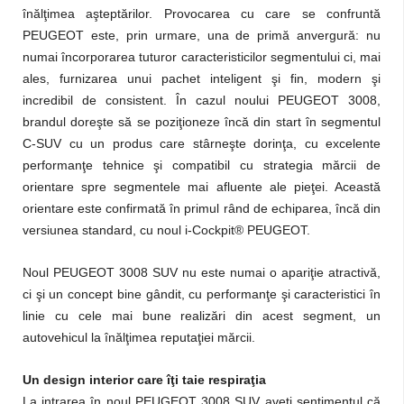
înălţimea aşteptărilor. Provocarea cu care se confruntă
PEUGEOT este, prin urmare, una de primă anvergură: nu
numai încorporarea tuturor caracteristicilor segmentului ci, mai
ales, furnizarea unui pachet inteligent şi fin, modern şi
incredibil de consistent. În cazul noului PEUGEOT 3008,
brandul doreşte să se poziţioneze încă din start în segmentul
C-SUV cu un produs care stârneşte dorinţa, cu excelente
performanţe tehnice şi compatibil cu strategia mărcii de
orientare spre segmentele mai afluente ale pieţei. Această
orientare este confirmată în primul rând de echiparea, încă din
versiunea standard, cu noul i-Cockpit® PEUGEOT.
Noul PEUGEOT 3008 SUV nu este numai o apariţie atractivă,
ci şi un concept bine gândit, cu performanţe şi caracteristici în
linie cu cele mai bune realizări din acest segment, un
autovehicul la înălţimea reputaţiei mărcii.
Un design interior care îţi taie respiraţia
La intrarea în noul PEUGEOT 3008 SUV aveţi sentimentul că