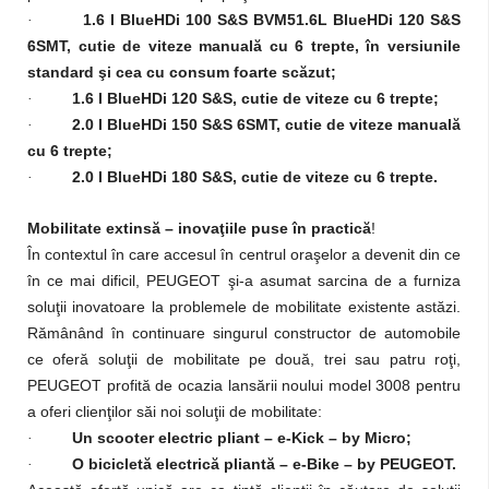
1.6 l BlueHDi 100 S&S BVM51.6L BlueHDi 120 S&S
·
6SMT, cutie de viteze manuală cu 6 trepte, în versiunile
standard şi cea cu consum foarte scăzut;
1.6 l BlueHDi 120 S&S, cutie de viteze cu 6 trepte;
·
2.0 l BlueHDi 150 S&S 6SMT, cutie de viteze manuală
·
cu 6 trepte;
2.0 l BlueHDi 180 S&S, cutie de viteze cu 6 trepte.
·
Mobilitate extinsă – inovaţiile puse în practică
!
În contextul în care accesul în centrul oraşelor a devenit din ce
în ce mai dificil, PEUGEOT şi-a asumat sarcina de a furniza
soluţii inovatoare la problemele de mobilitate existente astăzi.
Rămânând în continuare singurul constructor de automobile
ce oferă soluţii de mobilitate pe două, trei sau patru roţi,
PEUGEOT profită de ocazia lansării noului model 3008 pentru
a oferi clienţilor săi noi soluţii de mobilitate:
Un scooter electric pliant – e-Kick – by Micro;
·
O bicicletă electrică pliantă – e-Bike – by PEUGEOT.
·