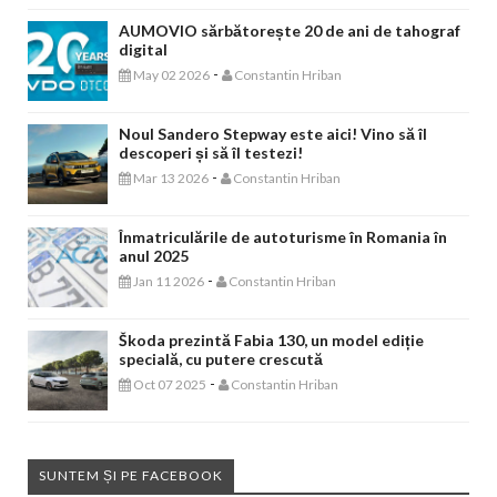
AUMOVIO sărbătorește 20 de ani de tahograf
digital
-
May 02 2026
Constantin Hriban
Noul Sandero Stepway este aici! Vino să îl
descoperi și să îl testezi!
-
Mar 13 2026
Constantin Hriban
Înmatriculările de autoturisme în Romania în
anul 2025
-
Jan 11 2026
Constantin Hriban
Škoda prezintă Fabia 130, un model ediție
specială, cu putere crescută
-
Oct 07 2025
Constantin Hriban
SUNTEM ȘI PE FACEBOOK