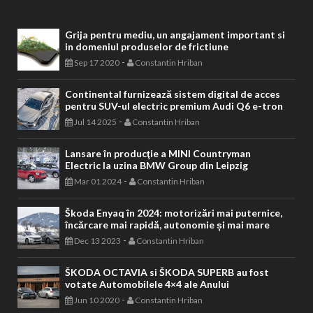
Grija pentru mediu, un angajament important si
in domeniul produselor de frictiune
-
Sep 17 2020
Constantin Hriban
Continental furnizează sistem digital de acces
pentru SUV-ul electric premium Audi Q6 e-tron
-
Jul 14 2025
Constantin Hriban
Lansare în producţie a MINI Countryman
Electric la uzina BMW Group din Leipzig
-
Mar 01 2024
Constantin Hriban
Škoda Enyaq în 2024: motorizări mai puternice,
încărcare mai rapidă, autonomie și mai mare
-
Dec 13 2023
Constantin Hriban
ŠKODA OCTAVIA si ŠKODA SUPERB au fost
votate Automobilele 4×4 ale Anului
-
Jun 10 2020
Constantin Hriban