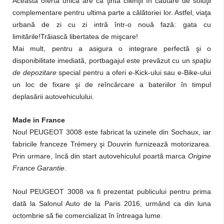
Această ofertă unică are ca ţintă clienţii în căutare de soluţii
complementare pentru ultima parte a călătoriei lor. Astfel, viaţa
urbană de zi cu zi intră într-o nouă fază: gata cu
limitările!Trăiască libertatea de mişcare!
Mai mult, pentru a asigura o integrare perfectă şi o
disponibilitate imediată, portbagajul este prevăzut cu un
spaţiu
de depozitare
special pentru a oferi e-Kick-ului sau e-Bike-ului
un loc de fixare şi de reîncărcare a bateriilor în timpul
deplasării autovehiculului.
Made in France
Noul PEUGEOT 3008 este fabricat la uzinele din Sochaux, iar
fabricile franceze Trémery şi Douvrin furnizează motorizarea.
Prin urmare, încă din start autovehiculul poartă marca
Origine
France Garantie
.
Noul PEUGEOT 3008 va fi prezentat publicului pentru prima
dată la Salonul Auto de la Paris 2016, urmând ca din luna
octombrie să fie comercializat în întreaga lume.