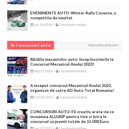
EVENIMENTE AUTO-Winter Rally Covasna, o
competitie de neuitat
-
Jan 30 2019
Constantin Hriban
CONCURSURI AUTO
Concursuri auto
Mai multe articole
Bătălia mecanicilor auto: încep înscrierile la
Concursul Mecanicul Anului 2023!
-
Sep 25 2023
Constantin Hriban
A inceput concursul Mecanicul Anului 2022,
organizat de catre AD Auto Total Romania!
-
Oct 06 2022
Constantin Hriban
CONCURSURI AUTO-Fii creativ, arata-ne ce
inseamna ALLGRIP pentru tine si intra in
concursul cu premii totale de 15.000 Euro
-
Jan 11 2017
Constantin Hriban