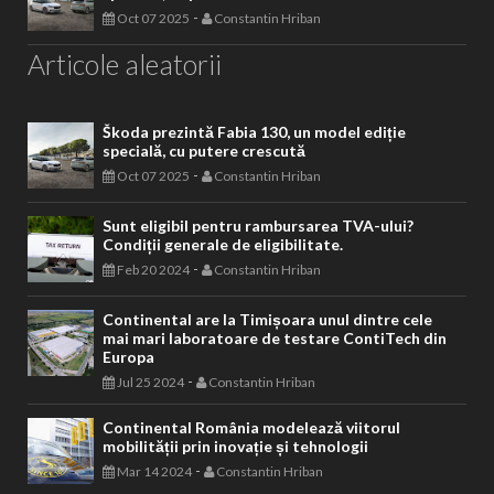
-
Oct 07 2025
Constantin Hriban
Articole aleatorii
Škoda prezintă Fabia 130, un model ediție
specială, cu putere crescută
-
Oct 07 2025
Constantin Hriban
Sunt eligibil pentru rambursarea TVA-ului?
Condiții generale de eligibilitate.
-
Feb 20 2024
Constantin Hriban
Continental are la Timișoara unul dintre cele
mai mari laboratoare de testare ContiTech din
Europa
-
Jul 25 2024
Constantin Hriban
Continental România modelează viitorul
mobilității prin inovație și tehnologii
-
Mar 14 2024
Constantin Hriban