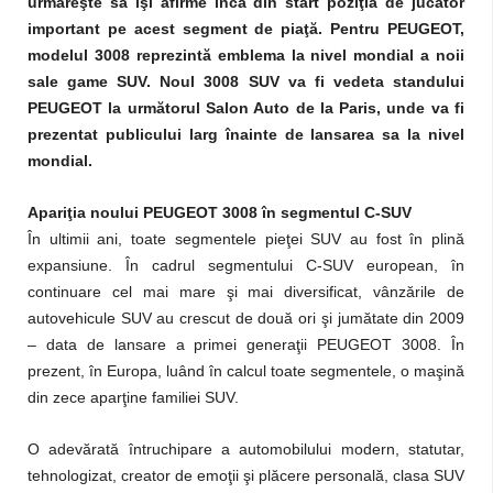
urmăreşte să îşi afirme încă din start poziţia de jucător
important pe acest segment de piaţă. Pentru PEUGEOT,
modelul 3008 reprezintă emblema la nivel mondial a noii
sale game SUV. Noul 3008 SUV va fi vedeta standului
PEUGEOT la următorul Salon Auto de la Paris, unde va fi
prezentat publicului larg înainte de lansarea sa la nivel
mondial.
Apariţia noului PEUGEOT 3008 în segmentul C-SUV
În ultimii ani, toate segmentele pieţei SUV au fost în plină
expansiune. În cadrul segmentului C-SUV european, în
continuare cel mai mare şi mai diversificat, vânzările de
autovehicule SUV au crescut de două ori şi jumătate din 2009
– data de lansare a primei generaţii PEUGEOT 3008. În
prezent, în Europa, luând în calcul toate segmentele, o maşină
din zece aparţine familiei SUV.
O adevărată întruchipare a automobilului modern, statutar,
tehnologizat, creator de emoţii şi plăcere personală, clasa SUV