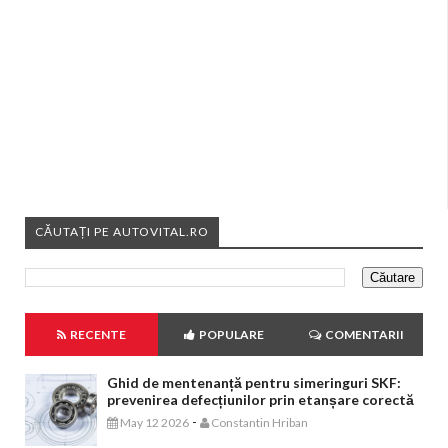
CĂUTAȚI PE AUTOVITAL.RO
RECENTE
POPULARE
COMENTARII
Ghid de mentenanță pentru simeringuri SKF:
prevenirea defecțiunilor prin etanșare corectă
-
May 12 2026
Constantin Hriban