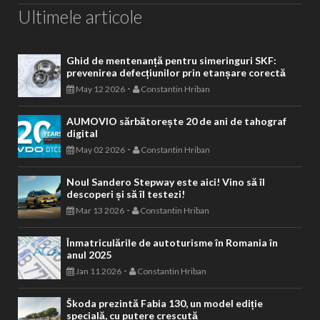
Ultimele articole
Ghid de mentenanță pentru simeringuri SKF:
prevenirea defecțiunilor prin etanșare corectă
-
May 12 2026
Constantin Hriban
AUMOVIO sărbătorește 20 de ani de tahograf
digital
-
May 02 2026
Constantin Hriban
Noul Sandero Stepway este aici! Vino să îl
descoperi și să îl testezi!
-
Mar 13 2026
Constantin Hriban
Înmatriculările de autoturisme în Romania în
anul 2025
-
Jan 11 2026
Constantin Hriban
Škoda prezintă Fabia 130, un model ediție
specială, cu putere crescută