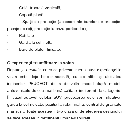
Grilă frontală verticală;
·
Capotă plană;
·
Spaţii de protecţie (accesorii ale barelor de protecţie,
·
pasaje de roţi, protecţie la baza portierelor);
Roţi late;
·
Garda la sol înaltă;
·
Bare de plafon finisate.
·
O experienţă triumfătoare la volan...
Reputaţia
Leului
în ceea ce priveşte intensitatea experienţei la
volan este deja bine-cunoscută, ca de altfel şi abilitatea
inginerilor PEUGEOT de a dezvolta model după model,
autovehicule de cea mai bună calitate, indiferent de categorie.
În cazul autovehiculelor SUV, provocarea este semnificativă:
garda la sol ridicată, poziţia la volan înaltă, centrul de gravitate
mai sus... Toate acestea într-o clasă unde alegerea designului
se face adesea în detrimentul manevrabilităţii.