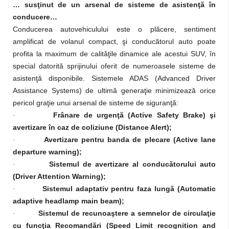
… susţinut de un arsenal de sisteme de asistenţă în
conducere…
Conducerea autovehiculului este o plăcere, sentiment
amplificat de volanul compact, şi conducătorul auto poate
profita la maximum de calităţile dinamice ale acestui SUV, în
special datorită sprijinului oferit de numeroasele sisteme de
asistenţă disponibile. Sistemele ADAS (Advanced Driver
Assistance Systems) de ultimă generaţie minimizează orice
pericol graţie unui arsenal de sisteme de siguranţă:
Frânare de urgenţă (Active Safety Brake) şi
·
avertizare în caz de coliziune (Distance Alert)
;
Avertizare pentru banda de plecare (Active lane
·
departure warning
);
Sistemul de avertizare al conducătorului auto
·
(Driver Attention Warning);
Sistemul adaptativ pentru faza lungă (Automatic
·
adaptive headlamp main beam);
Sistemul de recunoaştere a semnelor de circulaţie
·
cu funcţia Recomandări (Speed Limit recognition and