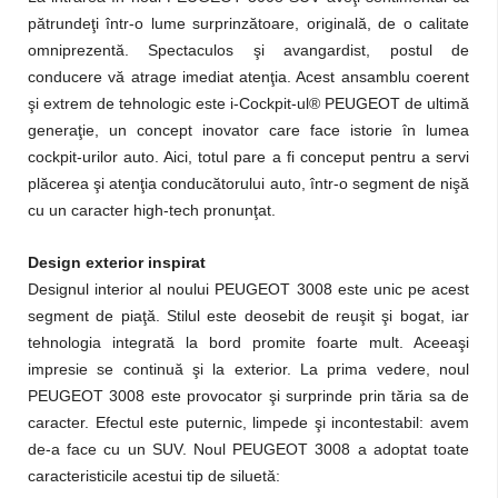
pătrundeţi într-o lume surprinzătoare, originală, de o calitate
omniprezentă. Spectaculos şi avangardist, postul de
conducere vă atrage imediat atenţia. Acest ansamblu coerent
şi extrem de tehnologic este i-Cockpit-ul® PEUGEOT de ultimă
generaţie, un concept inovator care face istorie în lumea
cockpit-urilor auto. Aici, totul pare a fi conceput pentru a servi
plăcerea şi atenţia conducătorului auto, într-o segment de nişă
cu un caracter high-tech pronunţat.
Design exterior inspirat
Designul interior al noului PEUGEOT 3008 este unic pe acest
segment de piaţă. Stilul este deosebit de reuşit şi bogat, iar
tehnologia integrată la bord promite foarte mult. Aceeaşi
impresie se continuă şi la exterior. La prima vedere, noul
PEUGEOT 3008 este provocator şi surprinde prin tăria sa de
caracter. Efectul este puternic, limpede şi incontestabil: avem
de-a face cu un SUV. Noul PEUGEOT 3008 a adoptat toate
caracteristicile acestui tip de siluetă: