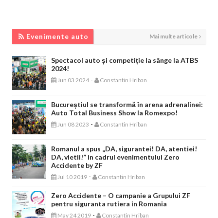
EVENIMENTE AUTO
Evenimente auto
Mai multe articole
Spectacol auto și competiție la sânge la ATBS
2024!
-
Jun 03 2024
Constantin Hriban
Bucureștiul se transformă în arena adrenalinei:
Auto Total Business Show la Romexpo!
-
Jun 08 2023
Constantin Hriban
Romanul a spus „DA, sigurantei! DA, atentiei!
DA, vietii!” in cadrul evenimentului Zero
Accidente by ZF
-
Jul 10 2019
Constantin Hriban
Zero Accidente – O campanie a Grupului ZF
pentru siguranta rutiera in Romania
-
May 24 2019
Constantin Hriban