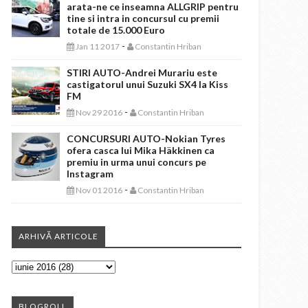
arata-ne ce inseamna ALLGRIP pentru
tine si intra in concursul cu premii
totale de 15.000 Euro
-
Jan 11 2017
Constantin Hriban
STIRI AUTO-Andrei Murariu este
castigatorul unui Suzuki SX4 la Kiss
FM
-
Nov 29 2016
Constantin Hriban
CONCURSURI AUTO-Nokian Tyres
ofera casca lui Mika Häkkinen ca
premiu in urma unui concurs pe
Instagram
-
Nov 01 2016
Constantin Hriban
ARHIVĂ ARTICOLE
BLOGROLL