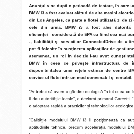
Anunţul vine după o perioadă de testare, în care 
BMW i3 a fost evaluat alături de alte maşini electric
din Los Angeles, ca parte a flotei utilizată zi de z
cele din urmă, BMW i3 a fost ales datorită 
eficienţei - considerată de EPA ca fiind cea mai bu
-, fiabilităţii şi serviciilor ConnectedDrive de ult
pot fi folosite în susţinerea aplicaţiilor de gestiune
asemenea, un rol în decizie l-au avut cunoştinţe
BMW în ceea ce priveşte infrastructura de î
disponibilitatea unei reţele extinse de centre B
service-ul flotei într-un mod convenabil şi rentabil.
"Ar trebui să avem o gândire ecologică în tot ceea ce f
îl dau autorităţile locale", a declarat primarul Garcett
o adoptare rapidă a practicilor şi tehnologiilor ecolog
"Calităţile modelului BMW i3 îl poziţionează ca aut
aptitudinile tehnice, precum acceleraţia modelului B