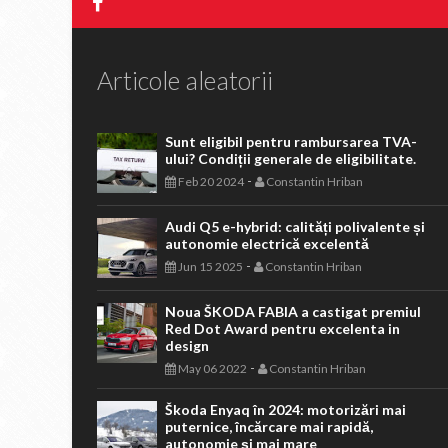
Articole aleatorii
Sunt eligibil pentru rambursarea TVA-
ului? Condiții generale de eligibilitate.
-
Feb 20 2024
Constantin Hriban
Audi Q5 e-hybrid: calități polivalente și
autonomie electrică excelentă
-
Jun 15 2025
Constantin Hriban
Noua ŠKODA FABIA a castigat premiul
Red Dot Award pentru excelenta in
design
-
May 06 2022
Constantin Hriban
Škoda Enyaq în 2024: motorizări mai
puternice, încărcare mai rapidă,
autonomie și mai mare