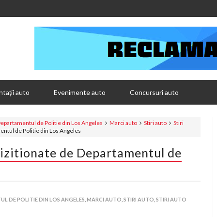
tații auto
Evenimente auto
Concursuri auto
epartamentul de Politie din Los Angeles
Marci auto
Stiri auto
Stiri
ntul de Politie din Los Angeles
zitionate de Departamentul de
L DE POLITIE DIN LOS ANGELES,
MARCI AUTO,
STIRI AUTO,
STIRI AUTO