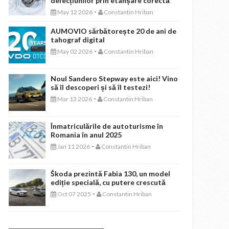
defecțiunilor prin etanșare corectă
-
May 12 2026
Constantin Hriban
AUMOVIO sărbătorește 20 de ani de
tahograf digital
-
May 02 2026
Constantin Hriban
Noul Sandero Stepway este aici! Vino
să îl descoperi și să îl testezi!
-
Mar 13 2026
Constantin Hriban
Înmatriculările de autoturisme în
Romania în anul 2025
-
Jan 11 2026
Constantin Hriban
Škoda prezintă Fabia 130, un model
ediție specială, cu putere crescută
-
Oct 07 2025
Constantin Hriban