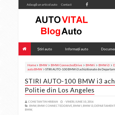
Adaugă un articol auto
Contact
Știri auto
Informații auto
Documen
Home
BMW
BMW ConnectedDrive
BMW i
BMW i3
D
auto BMW
STIRI AUTO-100 BMW i3 achizitionate de Departame
STIRI AUTO-100 BMW i3 achi
Politie din Los Angeles
CONSTANTIN HRIBAN
-
VINERI, IUNIE 10, 2016
BMW,
BMW CONNECTEDDRIVE,
BMW I,
BMW I3,
DEPARTAMENTU
BMW,