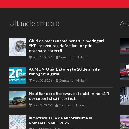
Ultimele articole
Art
Ghid de mentenanță pentru simeringuri
SKF: prevenirea defecțiunilor prin
etanșare corectă
-
May 12 2026
Constantin Hriban
AUMOVIO sărbătorește 20 de ani de
tahograf digital
-
May 02 2026
Constantin Hriban
Noul Sandero Stepway este aici! Vino să îl
descoperi și să îl testezi!
-
Mar 13 2026
Constantin Hriban
Înmatriculările de autoturisme în
Romania în anul 2025