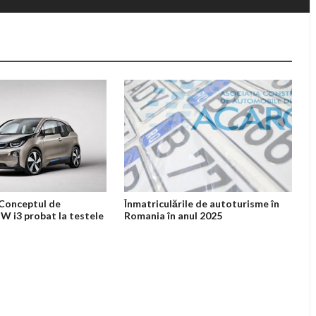
Conceptul de
Înmatriculările de autoturisme în
W i3 probat la testele
Romania în anul 2025