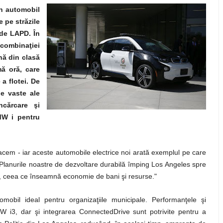
un automobil
e pe străzile
i de LAPD. În
combinaţiei
nă din clasă
imă oră, care
 a flotei. De
le vaste ale
ncărcare şi
MW i pentru
acem - iar aceste automobile electrice noi arată exemplul pe care
i. "Planurile noastre de dezvoltare durabilă împing Los Angeles spre
ice, ceea ce înseamnă economie de bani şi resurse."
omobil ideal pentru organizaţiile municipale. Performanţele şi
MW i3, dar şi integrarea ConnectedDrive sunt potrivite pentru a