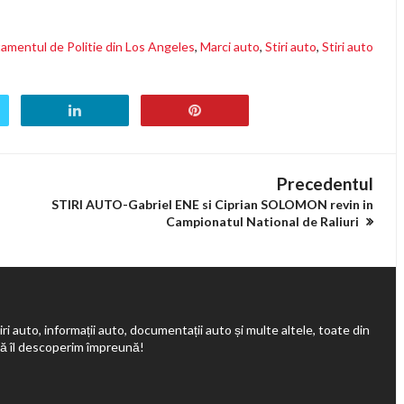
amentul de Politie din Los Angeles
,
Marci auto
,
Stiri auto
,
Stiri auto
Precedentul
STIRI AUTO-Gabriel ENE si Ciprian SOLOMON revin in
Campionatul National de Raliuri
ri auto, informații auto, documentații auto și multe altele, toate din
să îl descoperim împreună!