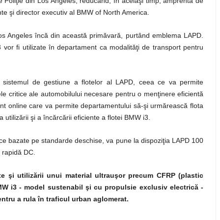
e Poliţie din Los Angeles, reducând, în acelaşi timp, amprenta de
inte şi director executiv al BMW of North America.
 Los Angeles încă din această primăvară, purtând emblema LAPD.
or fi utilizate în departament ca modalităţi de transport pentru
 sistemul de gestiune a flotelor al LAPD, ceea ce va permite
e critice ale automobilului necesare pentru o menţinere eficientă
 online care va permite departamentului să-şi urmărească flota
utilizării şi a încărcării eficiente a flotei BMW i3.
tice bazate pe standarde deschise, va pune la dispoziţia LAPD 100
e rapidă DC.
 şi utilizării unui material ultrauşor precum CFRP (plastic
MW i3 - model sustenabil şi cu propulsie exclusiv electrică -
ntru a rula în traficul urban aglomerat.