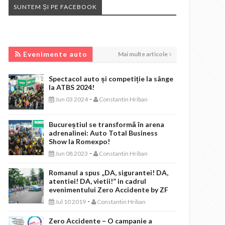
SUNTEM ȘI PE FACEBOOK
EVENIMENTE AUTO
Evenimente auto
Mai multe articole
Spectacol auto și competiție la sânge
la ATBS 2024!
-
Jun 03 2024
Constantin Hriban
Bucureștiul se transformă în arena
adrenalinei: Auto Total Business
Show la Romexpo!
-
Jun 08 2023
Constantin Hriban
Romanul a spus „DA, sigurantei! DA,
atentiei! DA, vietii!” in cadrul
evenimentului Zero Accidente by ZF
-
Jul 10 2019
Constantin Hriban
Zero Accidente – O campanie a