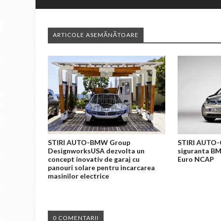
ARTICOLE ASEMĂNĂTOARE
STIRI AUTO-BMW Group
STIRI AUTO-
DesignworksUSA dezvolta un
siguranta BM
concept inovativ de garaj cu
Euro NCAP
panouri solare pentru incarcarea
masinilor electrice
0 COMENTARII