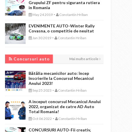
Grupului ZF pentru siguranta rutiera
in Romania
-
May 24 2019
Constantin Hriban
EVENIMENTE AUTO-Winter Rally
Covasna, o competitie de neuitat
-
Jan 30 2019
Constantin Hriban
CONCURSURI AUTO
Concursuri auto
Mai multe articole
Bătălia mecanicilor auto: încep
înscrierile la Concursul Mecanicul
Anului 2023!
-
Sep 25 2023
Constantin Hriban
A inceput concursul Mecanicul Anului
2022, organizat de catre AD Auto
Total Romania!
-
Oct 06 2022
Constantin Hriban
CONCURSURI AUTO-Fii creativ,