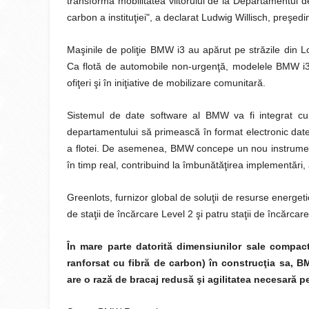
transforma mobilitatea viitorului de la Departamentul d
carbon a instituţiei", a declarat Ludwig Willisch, preşed
Maşinile de poliţie BMW i3 au apărut pe străzile din
Ca flotă de automobile non-urgenţă, modelele BMW i3 v
ofiţeri şi în iniţiative de mobilizare comunitară.
Sistemul de date software al BMW va fi integrat cu
departamentului să primească în format electronic datel
a flotei. De asemenea, BMW concepe un nou instrument
în timp real, contribuind la îmbunătăţirea implementări, a 
Greenlots, furnizor global de soluţii de resurse energe
de staţii de încărcare Level 2 şi patru staţii de încărcar
În mare parte datorită dimensiunilor sale compacte
ranforsat cu fibră de carbon) în construcţia sa, B
are o rază de bracaj redusă şi agilitatea necesară pe