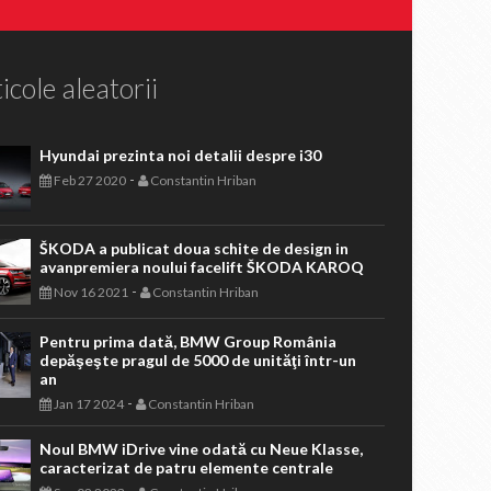
icole aleatorii
Hyundai prezinta noi detalii despre i30
-
Feb 27 2020
Constantin Hriban
ŠKODA a publicat doua schite de design in
avanpremiera noului facelift ŠKODA KAROQ
-
Nov 16 2021
Constantin Hriban
Pentru prima dată, BMW Group România
depăşeşte pragul de 5000 de unităţi într-un
an
-
Jan 17 2024
Constantin Hriban
Noul BMW iDrive vine odată cu Neue Klasse,
caracterizat de patru elemente centrale