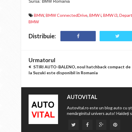
Sursa: BMW Romania
BMW
,
BMW ConnectedDrive
,
BMW i
,
BMW i3
,
Depart
BMW
Distribuie:
Urmatorul
STIRI AUTO-BALENO, noul hatchback compact de
la Suzuki este disponibil in Romania
AUTOVITAL
Autovital.ro este un blog auto cu ști
nemărginitul univers auto! Haideți 