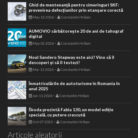
Ghid de mentenanță pentru simeringuri SKF:
prevenirea defecțiunilor prin etanșare corectă
-
May 12 2026
Constantin Hriban
AUMOVIO sărbătorește 20 de ani de tahograf
digital
-
May 02 2026
Constantin Hriban
Noul Sandero Stepway este aici! Vino să îl
descoperi și să îl testezi!
-
Mar 13 2026
Constantin Hriban
Înmatriculările de autoturisme în Romania în
anul 2025
-
Jan 11 2026
Constantin Hriban
Škoda prezintă Fabia 130, un model ediție
specială, cu putere crescută
-
Oct 07 2025
Constantin Hriban
Articole aleatorii