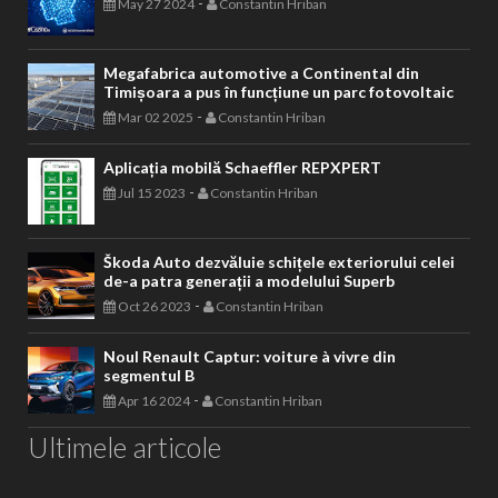
-
May 27 2024
Constantin Hriban
Megafabrica automotive a Continental din
Timișoara a pus în funcțiune un parc fotovoltaic
-
Mar 02 2025
Constantin Hriban
Aplicația mobilă Schaeffler REPXPERT
-
Jul 15 2023
Constantin Hriban
Škoda Auto dezvăluie schițele exteriorului celei
de-a patra generații a modelului Superb
-
Oct 26 2023
Constantin Hriban
Noul Renault Captur: voiture à vivre din
segmentul B
-
Apr 16 2024
Constantin Hriban
Ultimele articole