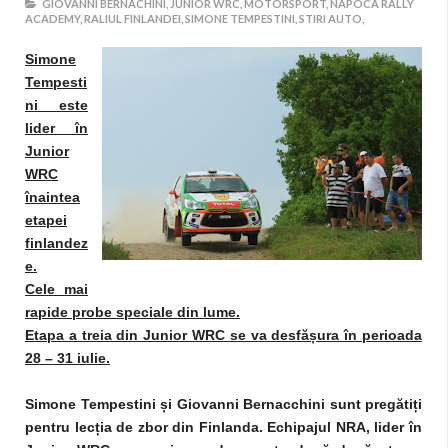
GIOVANNI BERNACHINI,
JUNIOR WRC,
MOTORSPORT,
NAPOCA RALLY
ACADEMY,
RALIUL FINLANDEI,
SIMONE TEMPESTINI,
STIRI AUTO,
Simone
Tempesti
ni este
lider în
Junior
WRC
înaintea
etapei
finlandez
e.
Cele mai
rapide probe speciale din lume.
Etapa a treia din Junior WRC se va desfășura în perioada
28 – 31 iulie.
Simone Tempestini și Giovanni Bernacchini sunt pregătiți
pentru lecția de zbor din Finlanda. Echipajul NRA, lider în