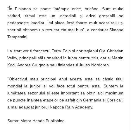
“În Finlanda se poate întâmpla orice, oricând. Sunt multe
săritori, ritmul este un incredibil și orice greșeală se
pedepsește imediat. Îmi place însă foarte mult acest raliu și
sper să obținem un rezultat cât mai bun”, a continuat Simone
Tempestini.
La start vor fi francezul Terry Folb și norvegianul Ole Christian
Veiby, principalii săi urmăritori în lupta pentru titlu, dar și Martin
Koci, Andrea Crugnola sau finlandezul Juuso Nordgren.
“Obiectivul meu principal anul acesta este să câștig titlul
mondial la juniori și voi face totul pentru asta. Suntem la
jumătatea sezonului și este important să obțin aici maximum
de puncte înaintea etapelor pe asfalt din Germania și Corsica”,
a mai adăugat juniorul Napoca Rally Academy.
Sursa: Motor Heads Publishing