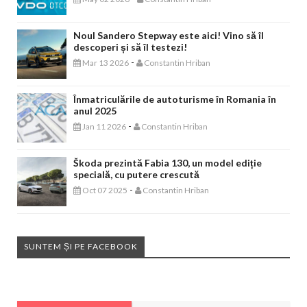
Noul Sandero Stepway este aici! Vino să îl
descoperi și să îl testezi!
-
Mar 13 2026
Constantin Hriban
Înmatriculările de autoturisme în Romania în
anul 2025
-
Jan 11 2026
Constantin Hriban
Škoda prezintă Fabia 130, un model ediție
specială, cu putere crescută
-
Oct 07 2025
Constantin Hriban
SUNTEM ȘI PE FACEBOOK
EVENIMENTE AUTO