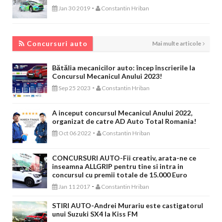
-
Jan 30 2019
Constantin Hriban
CONCURSURI AUTO
Concursuri auto
Mai multe articole
Bătălia mecanicilor auto: încep înscrierile la
Concursul Mecanicul Anului 2023!
-
Sep 25 2023
Constantin Hriban
A inceput concursul Mecanicul Anului 2022,
organizat de catre AD Auto Total Romania!
-
Oct 06 2022
Constantin Hriban
CONCURSURI AUTO-Fii creativ, arata-ne ce
inseamna ALLGRIP pentru tine si intra in
concursul cu premii totale de 15.000 Euro
-
Jan 11 2017
Constantin Hriban
STIRI AUTO-Andrei Murariu este castigatorul
unui Suzuki SX4 la Kiss FM