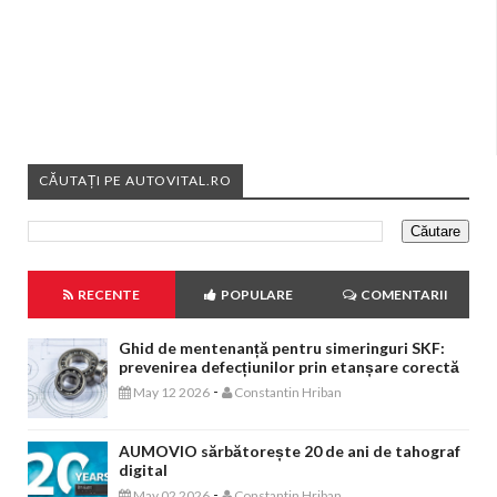
CĂUTAȚI PE AUTOVITAL.RO
RECENTE
POPULARE
COMENTARII
Ghid de mentenanță pentru simeringuri SKF:
prevenirea defecțiunilor prin etanșare corectă
-
May 12 2026
Constantin Hriban
AUMOVIO sărbătorește 20 de ani de tahograf
digital
-
May 02 2026
Constantin Hriban