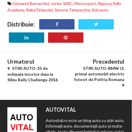
Giovanni Bernachini
,
Junior WRC
,
Motorsport
,
Napoca Rally
Academy
,
Raliul Finlandei
,
Simone Tempestini
,
Stiri auto
Distribuie:
Urmatorul
Precedentul
STIRI AUTO-35 de
STIRI AUTO-BMW i3,
primul automobil electric
echipaje inscrise deja la
folosit de Politia Romana
Sibiu Rally Challenge 2016
AUTOVITAL
Autovital.ro este un blog auto cu știri auto,
informații auto, documentații auto și multe
altele, toate din nemărginitul univers auto!