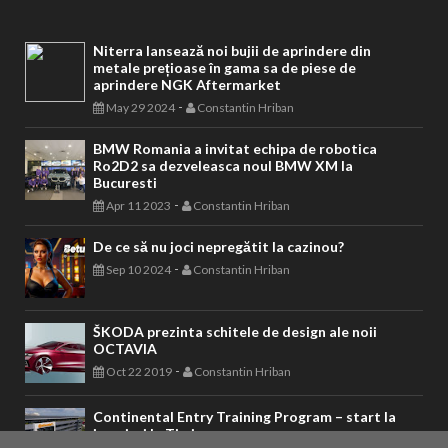
Niterra lansează noi bujii de aprindere din
metale prețioase în gama sa de piese de
aprindere NGK Aftermarket
-
May 29 2024
Constantin Hriban
BMW Romania a invitat echipa de robotica
Ro2D2 sa dezveleasca noul BMW XM la
Bucuresti
-
Apr 11 2023
Constantin Hriban
De ce să nu joci nepregătit la cazinou?
-
Sep 10 2024
Constantin Hriban
ŠKODA prezinta schitele de design ale noii
OCTAVIA
-
Oct 22 2019
Constantin Hriban
Continental Entry Training Program – start la
inscrieri la Timisoara