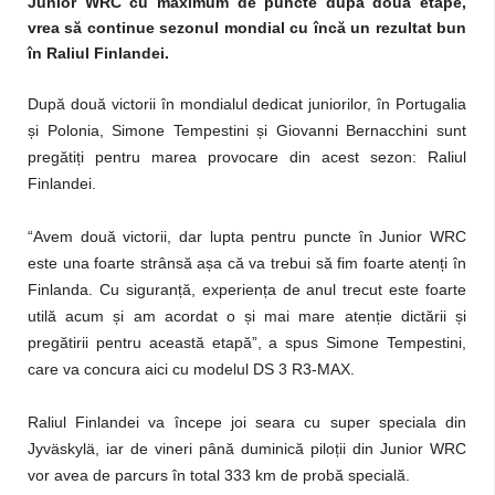
Junior WRC cu maximum de puncte după două etape,
vrea să continue sezonul mondial cu încă un rezultat bun
în Raliul Finlandei.
După două victorii în mondialul dedicat juniorilor, în Portugalia
și Polonia, Simone Tempestini și Giovanni Bernacchini sunt
pregătiți pentru marea provocare din acest sezon: Raliul
Finlandei.
“Avem două victorii, dar lupta pentru puncte în Junior WRC
este una foarte strânsă așa că va trebui să fim foarte atenți în
Finlanda. Cu siguranță, experiența de anul trecut este foarte
utilă acum și am acordat o și mai mare atenție dictării și
pregătirii pentru această etapă”, a spus Simone Tempestini,
care va concura aici cu modelul DS 3 R3-MAX.
Raliul Finlandei va începe joi seara cu super speciala din
Jyväskylä, iar de vineri până duminică piloții din Junior WRC
vor avea de parcurs în total 333 km de probă specială.