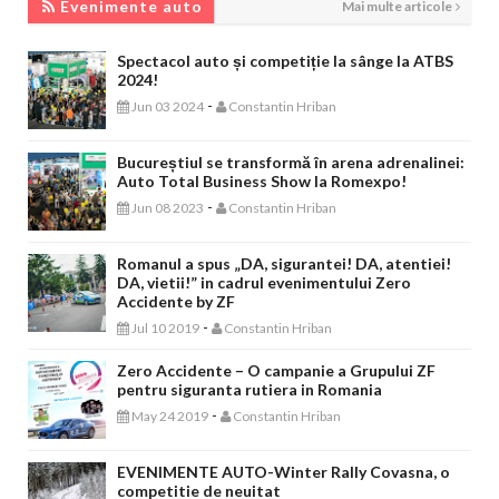
Evenimente auto
Mai multe articole
Spectacol auto și competiție la sânge la ATBS
2024!
-
Jun 03 2024
Constantin Hriban
Bucureștiul se transformă în arena adrenalinei:
Auto Total Business Show la Romexpo!
-
Jun 08 2023
Constantin Hriban
Romanul a spus „DA, sigurantei! DA, atentiei!
DA, vietii!” in cadrul evenimentului Zero
Accidente by ZF
-
Jul 10 2019
Constantin Hriban
Zero Accidente – O campanie a Grupului ZF
pentru siguranta rutiera in Romania
-
May 24 2019
Constantin Hriban
EVENIMENTE AUTO-Winter Rally Covasna, o
competitie de neuitat