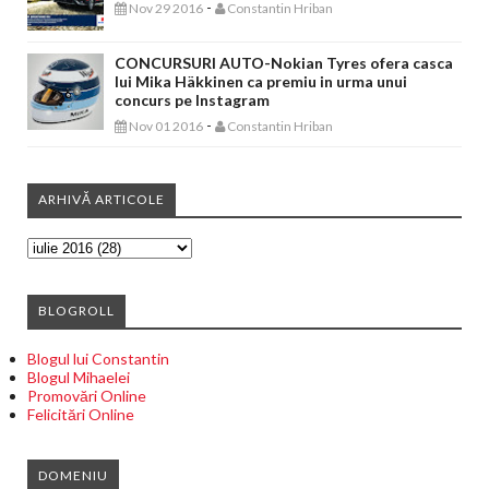
-
Nov 29 2016
Constantin Hriban
CONCURSURI AUTO-Nokian Tyres ofera casca
lui Mika Häkkinen ca premiu in urma unui
concurs pe Instagram
-
Nov 01 2016
Constantin Hriban
ARHIVĂ ARTICOLE
BLOGROLL
Blogul lui Constantin
Blogul Mihaelei
Promovări Online
Felicitări Online
DOMENIU