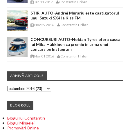
-
Jan 11 2017
Constantin Hriban
STIRI AUTO-Andrei Murariu este castigatorul
unui Suzuki SX4 la Kiss FM
-
Nov 29 2016
Constantin Hriban
CONCURSURI AUTO-Nokian Tyres ofera casca
lui Mika Häkkinen ca premiu in urma unui
concurs pe Instagram
-
Nov 01 2016
Constantin Hriban
ARHIVĂ ARTICOLE
BLOGROLL
Blogul lui Constantin
Blogul Mihaelei
Promovări Online