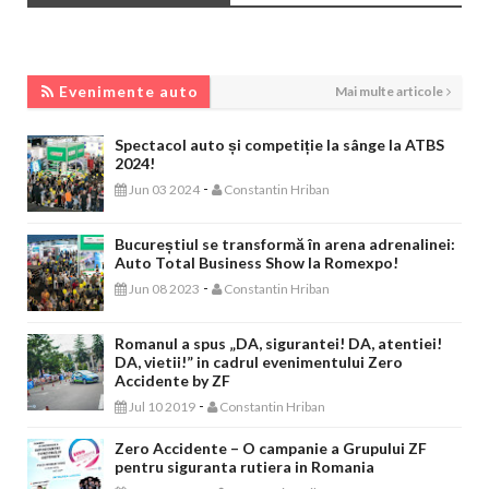
EVENIMENTE AUTO
Evenimente auto
Mai multe articole
Spectacol auto și competiție la sânge la ATBS
2024!
-
Jun 03 2024
Constantin Hriban
Bucureștiul se transformă în arena adrenalinei:
Auto Total Business Show la Romexpo!
-
Jun 08 2023
Constantin Hriban
Romanul a spus „DA, sigurantei! DA, atentiei!
DA, vietii!” in cadrul evenimentului Zero
Accidente by ZF
-
Jul 10 2019
Constantin Hriban
Zero Accidente – O campanie a Grupului ZF
pentru siguranta rutiera in Romania