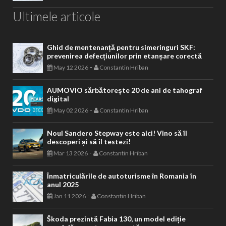
Ultimele articole
Ghid de mentenanță pentru simeringuri SKF:
prevenirea defecțiunilor prin etanșare corectă
-
May 12 2026
Constantin Hriban
AUMOVIO sărbătorește 20 de ani de tahograf
digital
-
May 02 2026
Constantin Hriban
Noul Sandero Stepway este aici! Vino să îl
descoperi și să îl testezi!
-
Mar 13 2026
Constantin Hriban
Înmatriculările de autoturisme în Romania în
anul 2025
-
Jan 11 2026
Constantin Hriban
Škoda prezintă Fabia 130, un model ediție