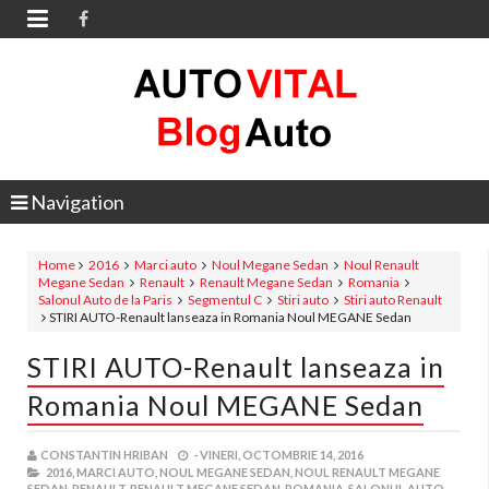

Navigation
Home
2016
Marci auto
Noul Megane Sedan
Noul Renault
Megane Sedan
Renault
Renault Megane Sedan
Romania
Salonul Auto de la Paris
Segmentul C
Stiri auto
Stiri auto Renault
STIRI AUTO-Renault lanseaza in Romania Noul MEGANE Sedan
STIRI AUTO-Renault lanseaza in
Romania Noul MEGANE Sedan
CONSTANTIN HRIBAN
-
VINERI, OCTOMBRIE 14, 2016
2016,
MARCI AUTO,
NOUL MEGANE SEDAN,
NOUL RENAULT MEGANE
SEDAN,
RENAULT,
RENAULT MEGANE SEDAN,
ROMANIA,
SALONUL AUTO