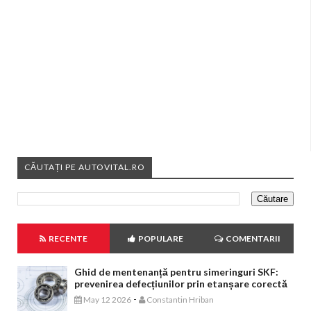
CĂUTAȚI PE AUTOVITAL.RO
RECENTE
POPULARE
COMENTARII
Ghid de mentenanță pentru simeringuri SKF:
prevenirea defecțiunilor prin etanșare corectă
-
May 12 2026
Constantin Hriban