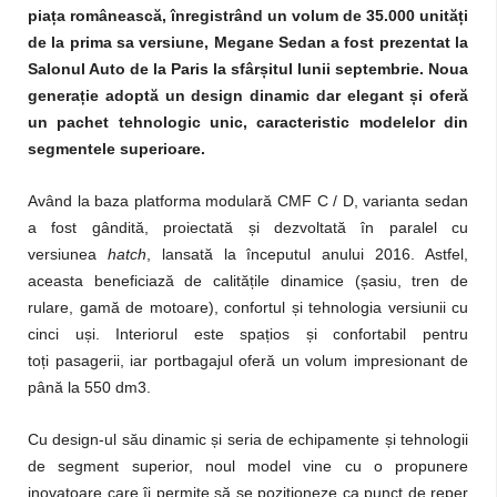
piața românească, înregistrând un volum de 35.000 unități
de la prima sa versiune, Megane Sedan a fost prezentat la
Salonul Auto de la Paris la sfârșitul lunii septembrie. Noua
generație adoptă un design dinamic dar elegant și oferă
un pachet tehnologic unic, caracteristic modelelor din
segmentele superioare.
Având la baza platforma modulară CMF C / D, varianta sedan
a fost gândită, proiectată și dezvoltată în paralel cu
versiunea
hatch
, lansată la începutul anului 2016. Astfel,
aceasta beneficiază de calitățile dinamice (șasiu, tren de
rulare, gamă de motoare), confortul și tehnologia versiunii cu
cinci uși. Interiorul este spațios și confortabil pentru
toți pasagerii, iar portbagajul oferă un volum impresionant de
până la 550 dm3.
Cu design-ul său dinamic și seria de echipamente și tehnologii
de segment superior, noul model vine cu o propunere
inovatoare care îi permite să se poziționeze ca punct de reper