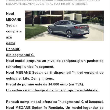
DE LA PARIS,
SEGMENTUL C,
STIRI AUTO,
STIRI AUTO RENAULT,
Noul
MEGANE
Sedan
complete
ază
gama
Renault
din segmentul C.
Noul model propune un nivel de echipare și un pachet de
tehnologii unice în segment.
Noul MEGANE Sedan va fi disponibil în trei versiuni de
echipare: Life, Zen și Intens.
Prețul de pornire este de 14.800 euro (cu TVA).
Un sedan cu un design dinamic și proporții echilibrate.
Renault completează oferta sa în segmentul C și lansează
Noul MEGANE Sedan în România. Un model legendar pe