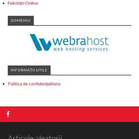
Felicitări Online
DOMENIU
INFORMAȚII UTILE
Politica de confidențialitate
Articole aleatorii