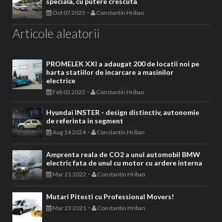
specială, cu putere crescută
-
Oct 07 2025
Constantin Hriban
Articole aleatorii
PROMELEK XXI a adaugat 200 de locatii noi pe
harta statiilor de incarcare a masinilor
electrice
-
Feb 02 2022
Constantin Hriban
Hyundai INSTER - design distinctiv, autonomie
de referinta in segment
-
Aug 14 2024
Constantin Hriban
Amprenta reala de CO2 a unui automobil BMW
electric fata de unul cu motor cu ardere interna
-
Mar 21 2022
Constantin Hriban
Mutari Pitesti cu Professional Movers!
-
Mar 23 2021
Constantin Hriban