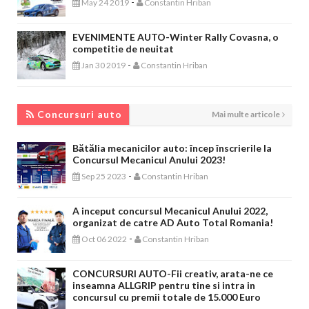
-
May 24 2019
Constantin Hriban
EVENIMENTE AUTO-Winter Rally Covasna, o
competitie de neuitat
-
Jan 30 2019
Constantin Hriban
CONCURSURI AUTO
Concursuri auto
Mai multe articole
Bătălia mecanicilor auto: încep înscrierile la
Concursul Mecanicul Anului 2023!
-
Sep 25 2023
Constantin Hriban
A inceput concursul Mecanicul Anului 2022,
organizat de catre AD Auto Total Romania!
-
Oct 06 2022
Constantin Hriban
CONCURSURI AUTO-Fii creativ, arata-ne ce
inseamna ALLGRIP pentru tine si intra in
concursul cu premii totale de 15.000 Euro