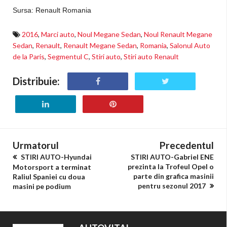
Sursa: Renault Romania
2016
,
Marci auto
,
Noul Megane Sedan
,
Noul Renault Megane
Sedan
,
Renault
,
Renault Megane Sedan
,
Romania
,
Salonul Auto
de la Paris
,
Segmentul C
,
Stiri auto
,
Stiri auto Renault
Distribuie:
Urmatorul
Precedentul
STIRI AUTO-Hyundai
STIRI AUTO-Gabriel ENE
prezinta la Trofeul Opel o
Motorsport a terminat
parte din grafica masinii
Raliul Spaniei cu doua
pentru sezonul 2017
masini pe podium