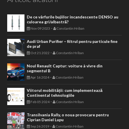
De ce vârfurile bujiilor incandescente DENSO au
culoarea gri/albastră?
-
Nov 09 2023
Constantin Hriban
Audi Urban Purifier – filtrul pentru particule fine
de praf
-
Oct 21 2022
Constantin Hriban
Noul Renault Captur: voiture à vivre din
segmentul B
-
Apr 16 2024
Constantin Hriban
Viitorul mobilității: cum implementează
Continental tehnologiile
-
Feb 05 2024
Constantin Hriban
Transilvania Rally, o noua provocare pentru
Ciprian Daniel Lupu
-
Sep 26 2019
Constantin Hriban