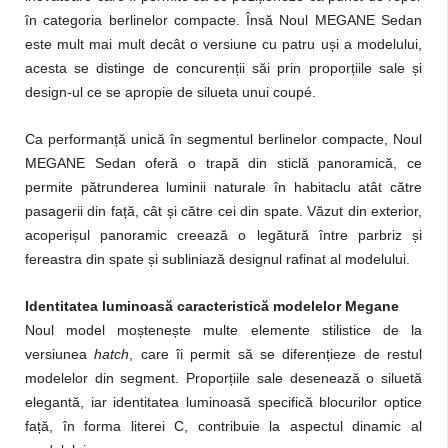
în categoria berlinelor compacte. Însă Noul MEGANE Sedan
este mult mai mult decât o versiune cu patru uși a modelului,
acesta se distinge de concurenții săi prin proporțiile sale și
design-ul ce se apropie de silueta unui coupé.
Ca performanță unică în segmentul berlinelor compacte, Noul
MEGANE Sedan oferă o trapă din sticlă panoramică, ce
permite pătrunderea luminii naturale în habitaclu atât către
pasagerii din față, cât și către cei din spate. Văzut din exterior,
acoperișul panoramic creează o legătură între parbriz și
fereastra din spate și subliniază designul rafinat al modelului.
Identitatea luminoasă caracteristică modelelor Megane
Noul model moștenește multe elemente stilistice de la
versiunea
hatch
, care îi permit să se diferențieze de restul
modelelor din segment. Proporțiile sale desenează o siluetă
elegantă, iar identitatea luminoasă specifică blocurilor optice
față, în forma literei C, contribuie la aspectul dinamic al