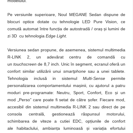
modelului.
Pe versiunile superioare, Noul MEGANE Sedan dispune de
blocuri optice dotate cu tehnologie LED Pure Vision, ce
comută automat între funcția de autostradă / oraș și lumini de
zi 3D cu tehnologia
Edge Light
.
Versiunea sedan propune, de asemenea, sistemul multimedia
R-LINK 2, un adevărat centru de comandă cu
un
touchscreen
de 8,7 inch. Unic în segment, ecranul oferă un
confort similar utilizării unui
smartphone
sau a unei tablete.
Tehnologia inclusă in sistemul
Multi-Sense
permite
personalizarea comportamentului mașinii, cu ajutorul a patru
moduri pre-programate: Neutru, Sport, Confort, Eco și un
mod „Perso” care poate fi setat de către șofer. Fiecare mod,
accesibil din sistemul multimedia R-LINK 2 sau direct de pe
consola centrală, gestionează răspunsul motorului,
schimbarea de viteze a cutiei EDC, opțiunile de confort
ale habitaclului, ambianța luminoasă și variația efortului