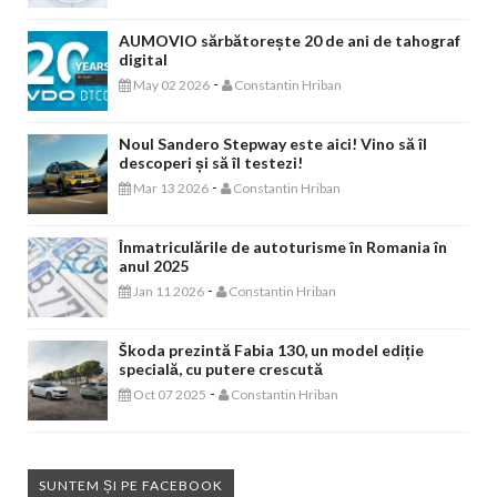
AUMOVIO sărbătorește 20 de ani de tahograf
digital
-
May 02 2026
Constantin Hriban
Noul Sandero Stepway este aici! Vino să îl
descoperi și să îl testezi!
-
Mar 13 2026
Constantin Hriban
Înmatriculările de autoturisme în Romania în
anul 2025
-
Jan 11 2026
Constantin Hriban
Škoda prezintă Fabia 130, un model ediție
specială, cu putere crescută
-
Oct 07 2025
Constantin Hriban
SUNTEM ȘI PE FACEBOOK