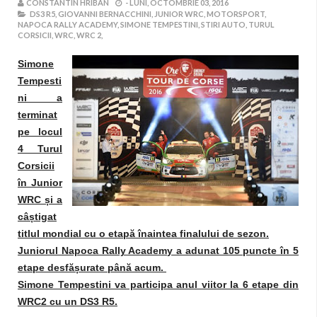
CONSTANTIN HRIBAN
-
LUNI, OCTOMBRIE 03, 2016
DS3 R5,
GIOVANNI BERNACCHINI,
JUNIOR WRC,
MOTORSPORT,
NAPOCA RALLY ACADEMY,
SIMONE TEMPESTINI,
STIRI AUTO,
TURUL
CORSICII,
WRC,
WRC 2,
Simone
Tempesti
ni a
terminat
pe locul
4 Turul
Corsicii
în Junior
WRC și a
câștigat
titlul mondial cu o etapă înaintea finalului de sezon.
Juniorul Napoca Rally Academy a adunat 105 puncte în 5
etape desfășurate până acum.
Simone Tempestini va participa anul viitor la 6 etape din
WRC2 cu un DS3 R5.