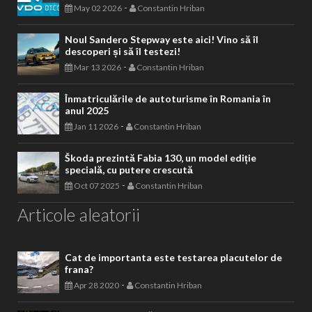
-
May 02 2026
Constantin Hriban
Noul Sandero Stepway este aici! Vino să îl
descoperi și să îl testezi!
-
Mar 13 2026
Constantin Hriban
Înmatriculările de autoturisme în Romania în
anul 2025
-
Jan 11 2026
Constantin Hriban
Škoda prezintă Fabia 130, un model ediție
specială, cu putere crescută
-
Oct 07 2025
Constantin Hriban
Articole aleatorii
Cat de importanta este testarea placutelor de
frana?
-
Apr 28 2020
Constantin Hriban