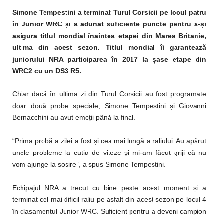
Simone Tempestini a terminat Turul Corsicii pe locul patru
în Junior WRC și a adunat suficiente puncte pentru a-și
asigura titlul mondial înaintea etapei din Marea Britanie,
ultima din acest sezon. Titlul mondial îi garantează
juniorului NRA participarea în 2017 la șase etape din
WRC2 cu un DS3 R5.
Chiar dacă în ultima zi din Turul Corsicii au fost programate
doar două probe speciale, Simone Tempestini și Giovanni
Bernacchini au avut emoții până la final.
“Prima probă a zilei a fost și cea mai lungă a raliului. Au apărut
unele probleme la cutia de viteze și mi-am făcut griji că nu
vom ajunge la sosire”, a spus Simone Tempestini.
Echipajul NRA a trecut cu bine peste acest moment și a
terminat cel mai dificil raliu pe asfalt din acest sezon pe locul 4
în clasamentul Junior WRC. Suficient pentru a deveni campion