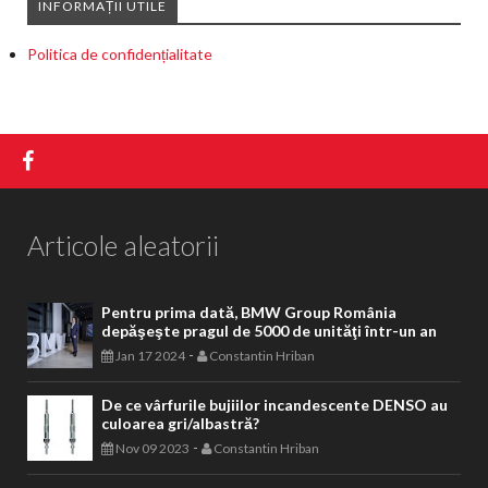
INFORMAȚII UTILE
Politica de confidențialitate
Articole aleatorii
Pentru prima dată, BMW Group România
depăşeşte pragul de 5000 de unităţi într-un an
-
Jan 17 2024
Constantin Hriban
De ce vârfurile bujiilor incandescente DENSO au
culoarea gri/albastră?
-
Nov 09 2023
Constantin Hriban