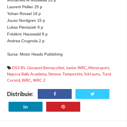
Mohamed Al Mutawaa 26 p
Laurent Pellier 25 p
Yohan Rossel 18 p
Juuso Nordgren 15 p
Lukas Pieniazek 9 p
Frédéric Hauswald 8 p
Andrea Crugnola 2 p
Sursa:
Motor Heads Publishing
DS3 R5
,
Giovanni Bernacchini
,
Junior WRC
,
Motorsport
,
Napoca Rally Academy
,
Simone Tempestini
,
Stiri auto
,
Turul
Corsicii
,
WRC
,
WRC 2
Distribuie: