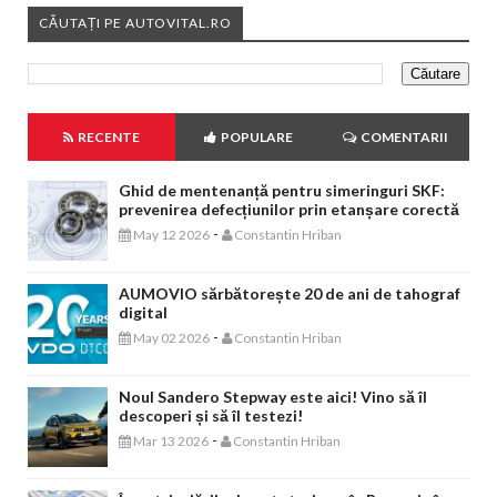
CĂUTAȚI PE AUTOVITAL.RO
RECENTE
POPULARE
COMENTARII
Ghid de mentenanță pentru simeringuri SKF:
prevenirea defecțiunilor prin etanșare corectă
-
May 12 2026
Constantin Hriban
AUMOVIO sărbătorește 20 de ani de tahograf
digital
-
May 02 2026
Constantin Hriban
Noul Sandero Stepway este aici! Vino să îl
descoperi și să îl testezi!
-
Mar 13 2026
Constantin Hriban