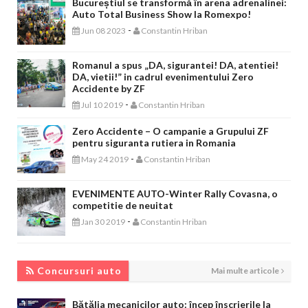
Bucureștiul se transformă în arena adrenalinei:
Auto Total Business Show la Romexpo!
-
Jun 08 2023
Constantin Hriban
Romanul a spus „DA, sigurantei! DA, atentiei!
DA, vietii!” in cadrul evenimentului Zero
Accidente by ZF
-
Jul 10 2019
Constantin Hriban
Zero Accidente – O campanie a Grupului ZF
pentru siguranta rutiera in Romania
-
May 24 2019
Constantin Hriban
EVENIMENTE AUTO-Winter Rally Covasna, o
competitie de neuitat
-
Jan 30 2019
Constantin Hriban
CONCURSURI AUTO
Concursuri auto
Mai multe articole
Bătălia mecanicilor auto: încep înscrierile la