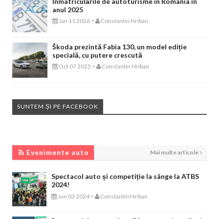
Înmatriculările de autoturisme în Romania în
anul 2025
-
Jan 11 2026
Constantin Hriban
Škoda prezintă Fabia 130, un model ediție
specială, cu putere crescută
-
Oct 07 2025
Constantin Hriban
SUNTEM ȘI PE FACEBOOK
EVENIMENTE AUTO
Evenimente auto
Mai multe articole
Spectacol auto și competiție la sânge la ATBS
2024!
-
Jun 03 2024
Constantin Hriban