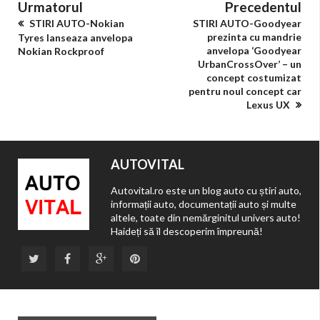
Urmatorul
Precedentul
STIRI AUTO-Nokian
STIRI AUTO-Goodyear
prezinta cu mandrie
Tyres lanseaza anvelopa
anvelopa ‘Goodyear
Nokian Rockproof
UrbanCrossOver’ – un
concept costumizat
pentru noul concept car
Lexus UX
AUTOVITAL
Autovital.ro este un blog auto cu știri auto,
informații auto, documentații auto și multe
altele, toate din nemărginitul univers auto!
Haideți să îl descoperim împreună!