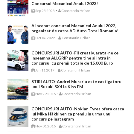
Concursul Mecanicul Anului 2023!
-
Sep 25 2023
Constantin Hriban
A inceput concursul Mecanicul Anului 2022,
organizat de catre AD Auto Total Romania!
-
Oct 06 2022
Constantin Hriban
CONCURSURI AUTO-Fii creativ, arata-ne ce
inseamna ALLGRIP pentru tine si intra in
concursul cu premii totale de 15.000 Euro
-
Jan 11 2017
Constantin Hriban
STIRI AUTO-Andrei Murariu este castigatorul
unui Suzuki SX4 la Kiss FM
-
Nov 29 2016
Constantin Hriban
CONCURSURI AUTO-Nokian Tyres ofera casca
lui Mika Häkkinen ca premiu in urma unui
concurs pe Instagram
-
Nov 01 2016
Constantin Hriban