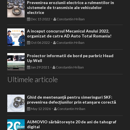
Prevenirea eroziunii electrice a rulmentilor in
sistemele de transmisie ale vehiculelor
electrice
-
Dec 15 2022
Constantin Hriban
A inceput concursul Mecanicul Anului 2022,
organizat de catre AD Auto Total Romania!
-
Oct 06 2022
Constantin Hriban
Proiector informatii de bord pe parbriz Head
Up Well
-
Jan 29 2021
Constantin Hriban
Ultimele articole
Ghid de mentenanță pentru simeringuri SKF:
prevenirea defecțiunilor prin etanșare corectă
-
May 12 2026
Constantin Hriban
AUMOVIO sărbătorește 20 de ani de tahograf
digital