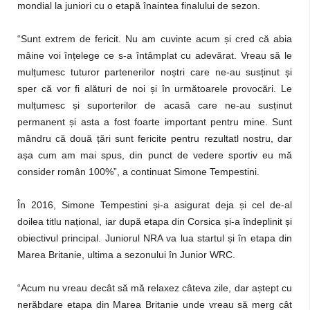
mondial la juniori cu o etapă înaintea finalului de sezon.
“Sunt extrem de fericit. Nu am cuvinte acum și cred că abia
mâine voi înțelege ce s-a întâmplat cu adevărat. Vreau să le
mulțumesc tuturor partenerilor noștri care ne-au susținut și
sper că vor fi alături de noi și în următoarele provocări. Le
mulțumesc și suporterilor de acasă care ne-au susținut
permanent și asta a fost foarte important pentru mine. Sunt
mândru că două țări sunt fericite pentru rezultatl nostru, dar
așa cum am mai spus, din punct de vedere sportiv eu mă
consider român 100%”, a continuat Simone Tempestini.
În 2016, Simone Tempestini și-a asigurat deja și cel de-al
doilea titlu național, iar după etapa din Corsica și-a îndeplinit și
obiectivul principal. Juniorul NRA va lua startul și în etapa din
Marea Britanie, ultima a sezonului în Junior WRC.
“Acum nu vreau decât să mă relaxez câteva zile, dar aștept cu
nerăbdare etapa din Marea Britanie unde vreau să merg cât