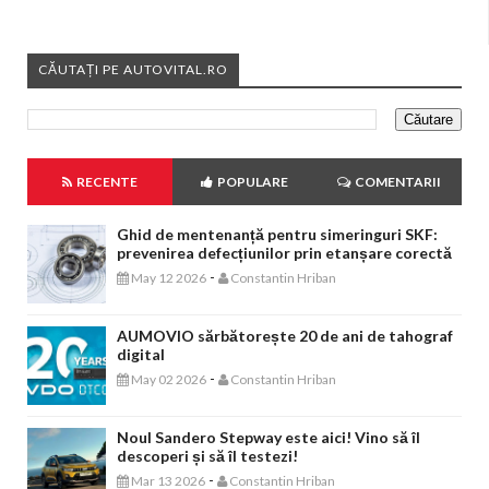
CĂUTAȚI PE AUTOVITAL.RO
RECENTE
POPULARE
COMENTARII
Ghid de mentenanță pentru simeringuri SKF:
prevenirea defecțiunilor prin etanșare corectă
-
May 12 2026
Constantin Hriban
AUMOVIO sărbătorește 20 de ani de tahograf
digital
-
May 02 2026
Constantin Hriban
Noul Sandero Stepway este aici! Vino să îl
descoperi și să îl testezi!
-
Mar 13 2026
Constantin Hriban