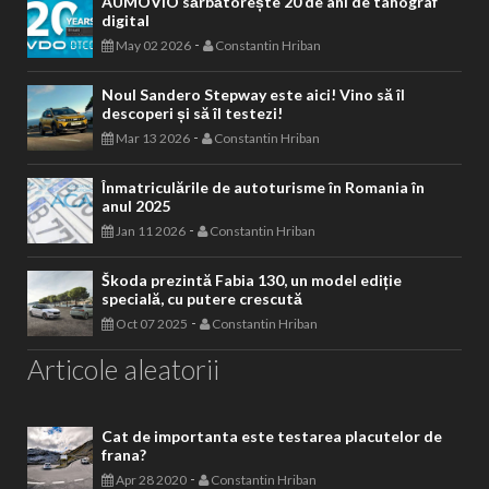
AUMOVIO sărbătorește 20 de ani de tahograf
digital
-
May 02 2026
Constantin Hriban
Noul Sandero Stepway este aici! Vino să îl
descoperi și să îl testezi!
-
Mar 13 2026
Constantin Hriban
Înmatriculările de autoturisme în Romania în
anul 2025
-
Jan 11 2026
Constantin Hriban
Škoda prezintă Fabia 130, un model ediție
specială, cu putere crescută
-
Oct 07 2025
Constantin Hriban
Articole aleatorii
Cat de importanta este testarea placutelor de
frana?
-
Apr 28 2020
Constantin Hriban