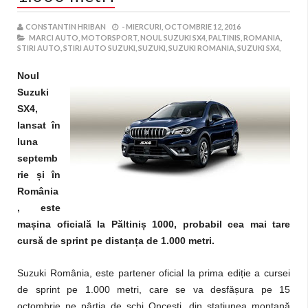
CONSTANTIN HRIBAN
-
MIERCURI, OCTOMBRIE 12, 2016
MARCI AUTO,
MOTORSPORT,
NOUL SUZUKI SX4,
PALTINIS,
ROMANIA,
STIRI AUTO,
STIRI AUTO SUZUKI,
SUZUKI,
SUZUKI ROMANIA,
SUZUKI SX4,
Noul
Suzuki
SX4,
lansat în
luna
septemb
rie și în
România
, este
mașina oficială la Păltiniș 1000, probabil cea mai tare
cursă de sprint pe distanța de 1.000 metri.
Suzuki România, este partener oficial la prima ediție a cursei
de sprint pe 1.000 metri, care se va desfășura pe 15
octombrie pe pârtia de schi Oncești, din stațiunea montană