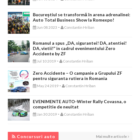
Bucureștiul se transformă în arena adrenalinei:
Auto Total Business Show la Romexpo!
-
Jun 08 2023
Constantin Hriban
Romanul a spus „DA, sigurantei! DA, atentiei!
DA, vietii!” in cadrul evenimentului Zero
Accidente by ZF
-
Jul 10 2019
Constantin Hriban
Zero Accidente – O campanie a Grupului ZF
pentru siguranta rutiera in Romania
-
May 24 2019
Constantin Hriban
EVENIMENTE AUTO-Winter Rally Covasna, o
competitie de neuitat
-
Jan 30 2019
Constantin Hriban
CONCURSURI AUTO
Concursuri auto
Mai multe articole