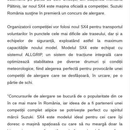
Păltiniș, iar noul SX4 este mașina oficială a competiției. Suzuki
România susţine în premieră un concurs de alergare.
Organizatorii competiției vor folosi noul SX4 pentru transportul
voluntarilor în punctele cele mai dificile ale traseului, dar și a
echipelor de siguranță, exploatând astfel la maximum
capacitățile noului model. Modelul SX4 este echipat cu
sistemul ALLGRIP, un sistem de tracțiune integrală care
optimizează stabilitatea pe diverse drumuri și condiții
meteorologice, fiind alegerea perfectă pentru provocările unei
competiții de alergare care se desfășoară, în urcare, pe o
pârtie de schi.
“Concursurile de alergare se bucură de o popularitate din ce
în ce mai mare în România, iar ideea de a fi partenerii unei
competiții complet atipice se potrivește perfect cu spiritul
mărcii Suzuki. SX4 este modelul ideal pentru cei care își
doresc o mașină spațioasă cu care să nu meargă doar la