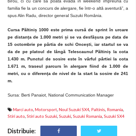
birou, ci cu care să poată evada în weekend împreună cu
familia fie la un concurs de alergare, fie într-o altă aventură”, a
spus Alin Radu, director general Suzuki România.
Cursa Păltiniș 1000 este prima cursă de sprint în urcare
pe distanța de 1.000 metri și se va desfășura pe data de
15 octombrie pe pârtia de schi Oncești, iar startul se va
da de pe platoul de lângă Telescaunul Păltiniș la cota
1.430 m. Punctul de sosire este în vârful pârtiei la cota
1.671 m, traseul parcurs în alergare fiind de 1.000 de
metri, cu o diferența de nivel de la start la sosire de 241
m.
Sursa: Berti Panaiot, National Communication Manager
Marci auto
,
Motorsport
,
Noul Suzuki SX4
,
Paltinis
,
Romania
,
Stiri auto
,
Stiri auto Suzuki
,
Suzuki
,
Suzuki Romania
,
Suzuki SX4
Distribuie: