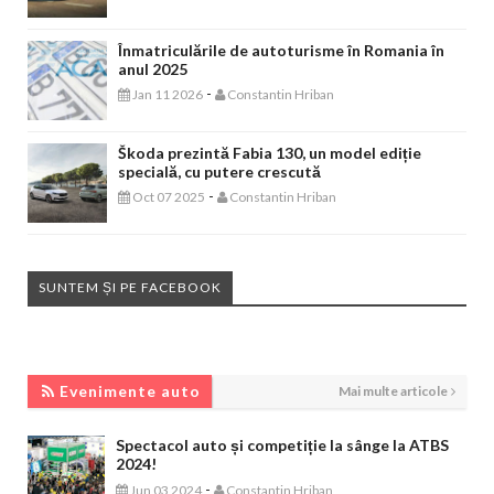
Înmatriculările de autoturisme în Romania în
anul 2025
-
Jan 11 2026
Constantin Hriban
Škoda prezintă Fabia 130, un model ediție
specială, cu putere crescută
-
Oct 07 2025
Constantin Hriban
SUNTEM ȘI PE FACEBOOK
EVENIMENTE AUTO
Evenimente auto
Mai multe articole
Spectacol auto și competiție la sânge la ATBS
2024!
-
Jun 03 2024
Constantin Hriban