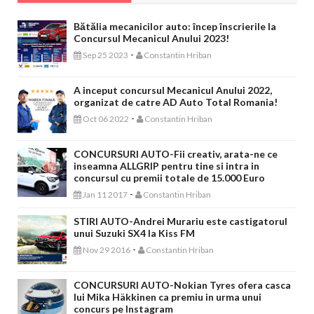
Bătălia mecanicilor auto: încep înscrierile la
Concursul Mecanicul Anului 2023!
-
Sep 25 2023
Constantin Hriban
A inceput concursul Mecanicul Anului 2022,
organizat de catre AD Auto Total Romania!
-
Oct 06 2022
Constantin Hriban
CONCURSURI AUTO-Fii creativ, arata-ne ce
inseamna ALLGRIP pentru tine si intra in
concursul cu premii totale de 15.000 Euro
-
Jan 11 2017
Constantin Hriban
STIRI AUTO-Andrei Murariu este castigatorul
unui Suzuki SX4 la Kiss FM
-
Nov 29 2016
Constantin Hriban
CONCURSURI AUTO-Nokian Tyres ofera casca
lui Mika Häkkinen ca premiu in urma unui
concurs pe Instagram