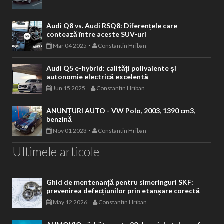
Audi Q8 vs. Audi RSQ8: Diferențele care
contează între aceste SUV-uri
-
Mar 04 2025
Constantin Hriban
Audi Q5 e-hybrid: calități polivalente și
autonomie electrică excelentă
-
Jun 15 2025
Constantin Hriban
ANUNȚURI AUTO - VW Polo, 2003, 1390 cm3,
benzină
-
Nov 01 2023
Constantin Hriban
Ultimele articole
Ghid de mentenanță pentru simeringuri SKF:
prevenirea defecțiunilor prin etanșare corectă
-
May 12 2026
Constantin Hriban