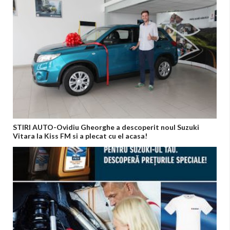
STIRI AUTO-Ovidiu Gheorghe a descoperit noul Suzuki
Vitara la Kiss FM si a plecat cu el acasa!