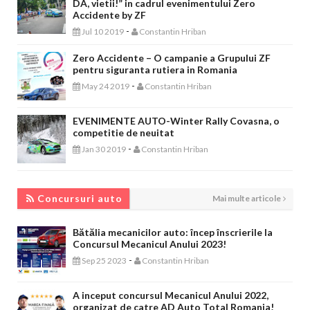
DA, vietii!” in cadrul evenimentului Zero
Accidente by ZF
-
Jul 10 2019
Constantin Hriban
Zero Accidente – O campanie a Grupului ZF
pentru siguranta rutiera in Romania
-
May 24 2019
Constantin Hriban
EVENIMENTE AUTO-Winter Rally Covasna, o
competitie de neuitat
-
Jan 30 2019
Constantin Hriban
CONCURSURI AUTO
Concursuri auto
Mai multe articole
Bătălia mecanicilor auto: încep înscrierile la
Concursul Mecanicul Anului 2023!
-
Sep 25 2023
Constantin Hriban
A inceput concursul Mecanicul Anului 2022,
organizat de catre AD Auto Total Romania!