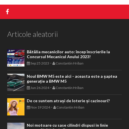
Articole aleatorii
Bătălia mecanicilor auto: încep înscrierile la
Concursul Mecanicul Anului 2023!
-
Sep 25 2023
Constantin Hriban
Noul BMW M5 este aici - aceasta este a șaptea
generație a BMW M5
-
Jun 26 2024
Constantin Hriban
De ce suntem atrași de loterie și cazinouri?
-
Nov 19 2024
Constantin Hriban
Noi motoare cu sase cilindri dispusi in linie