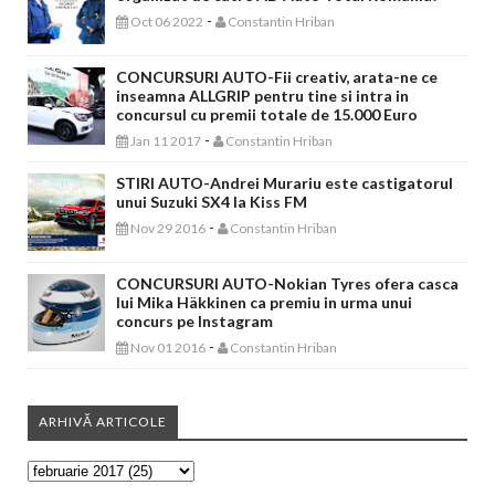
-
Oct 06 2022
Constantin Hriban
CONCURSURI AUTO-Fii creativ, arata-ne ce
inseamna ALLGRIP pentru tine si intra in
concursul cu premii totale de 15.000 Euro
-
Jan 11 2017
Constantin Hriban
STIRI AUTO-Andrei Murariu este castigatorul
unui Suzuki SX4 la Kiss FM
-
Nov 29 2016
Constantin Hriban
CONCURSURI AUTO-Nokian Tyres ofera casca
lui Mika Häkkinen ca premiu in urma unui
concurs pe Instagram
-
Nov 01 2016
Constantin Hriban
ARHIVĂ ARTICOLE