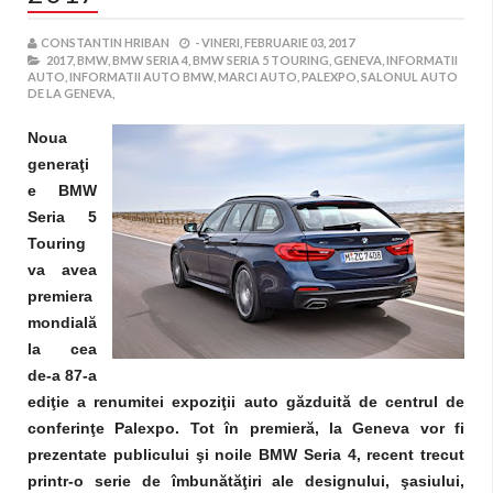
CONSTANTIN HRIBAN
-
VINERI, FEBRUARIE 03, 2017
2017,
BMW,
BMW SERIA 4,
BMW SERIA 5 TOURING,
GENEVA,
INFORMATII
AUTO,
INFORMATII AUTO BMW,
MARCI AUTO,
PALEXPO,
SALONUL AUTO
DE LA GENEVA,
Noua
generaţi
e BMW
Seria 5
Touring
va avea
premiera
mondială
la cea
de-a 87-a
ediţie a renumitei expoziţii auto găzduită de centrul de
conferinţe Palexpo. Tot în premieră, la Geneva vor fi
prezentate publicului şi noile BMW Seria 4, recent trecut
printr-o serie de îmbunătăţiri ale designului, şasiului,