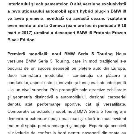
interiorului şi echipamentelor. O altă versiune exclusivistă
a revoluţionarului automobil sport hybrid plug-in BMW i8
va avea premiera mondială cu această ocazie, vizitatorii
evenimentului de la Geneva (care are loc în perioada 9-19
martie 2017) urmând a descoperi BMW i8 Protonic Frozen
Black Edition.
Premieră mondială: noul BMW Seria 5 Touring
Noua
versiune BMW Seria 5 Touring, care în mod tradiţional s-a
bucurat de un succes deosebit pe pieţele auto din Europa,
duce semnătura modelului - combinaţia de plăcere a
condusului, aspect estetic, inovaţie şi funcţionalitate inteligentă
- la un nivel superior. Prin proporţiile sale atractive echilibrate
şi geometria distinctivă a automobilului, designul caroseriei
denotă atât performanţe sportive, cât şi versatilitate.
Comparativ cu actualul model, noul BMW Seria 5 Touring are
dimensiuni exterioare puţin mai mari şi oferă în mod evident
mai mult spaţiu pentru pasageri şi bagaje. Experienţa acustică
şi nivelurile de confort la bord pentru pasagerii din spate au