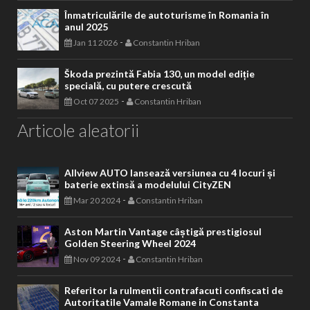
Înmatriculările de autoturisme în Romania în
anul 2025
-
Jan 11 2026
Constantin Hriban
Škoda prezintă Fabia 130, un model ediție
specială, cu putere crescută
-
Oct 07 2025
Constantin Hriban
Articole aleatorii
Allview AUTO lansează versiunea cu 4 locuri și
baterie extinsă a modelului CityZEN
-
Mar 20 2024
Constantin Hriban
Aston Martin Vantage câștigă prestigiosul
Golden Steering Wheel 2024
-
Nov 09 2024
Constantin Hriban
Referitor la rulmentii contrafacuti confiscati de
Autoritatile Vamale Romane in Constanta