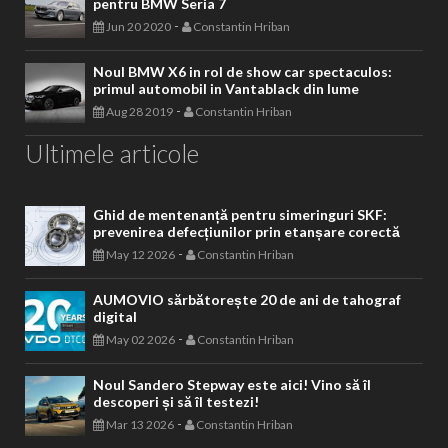
pentru BMW Seria 7
-
Jun 20 2020
Constantin Hriban
Noul BMW X6 in rol de show car spectaculos:
primul automobil in Vantablack din lume
-
Aug 28 2019
Constantin Hriban
Ultimele articole
Ghid de mentenanță pentru simeringuri SKF:
prevenirea defecțiunilor prin etanșare corectă
-
May 12 2026
Constantin Hriban
AUMOVIO sărbătorește 20 de ani de tahograf
digital
-
May 02 2026
Constantin Hriban
Noul Sandero Stepway este aici! Vino să îl
descoperi și să îl testezi!
-
Mar 13 2026
Constantin Hriban