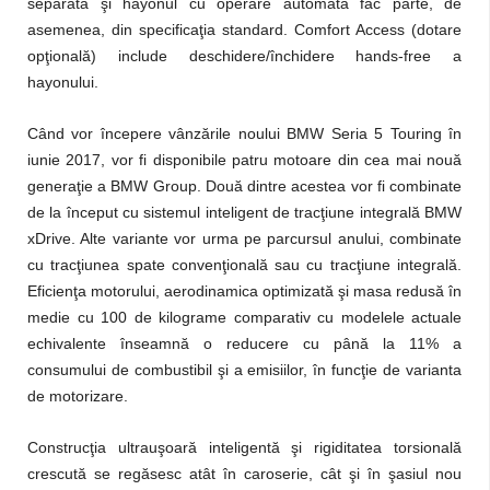
separată şi hayonul cu operare automată fac parte, de
asemenea, din specificaţia standard. Comfort Access (dotare
opţională) include deschidere/închidere hands-free a
hayonului.
Când vor începere vânzările noului BMW Seria 5 Touring în
iunie 2017, vor fi disponibile patru motoare din cea mai nouă
generaţie a BMW Group. Două dintre acestea vor fi combinate
de la început cu sistemul inteligent de tracţiune integrală BMW
xDrive. Alte variante vor urma pe parcursul anului, combinate
cu tracţiunea spate convenţională sau cu tracţiune integrală.
Eficienţa motorului, aerodinamica optimizată şi masa redusă în
medie cu 100 de kilograme comparativ cu modelele actuale
echivalente înseamnă o reducere cu până la 11% a
consumului de combustibil şi a emisiilor, în funcţie de varianta
de motorizare.
Construcţia ultrauşoară inteligentă şi rigiditatea torsională
crescută se regăsesc atât în caroserie, cât şi în şasiul nou