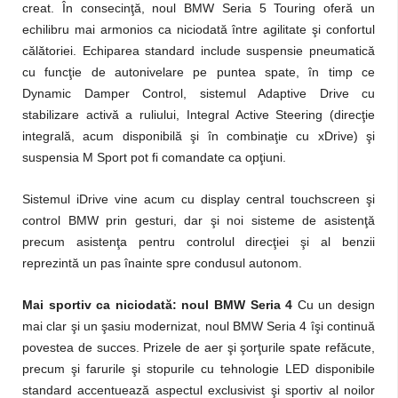
creat. În consecinţă, noul BMW Seria 5 Touring oferă un
echilibru mai armonios ca niciodată între agilitate şi confortul
călătoriei. Echiparea standard include suspensie pneumatică
cu funcţie de autonivelare pe puntea spate, în timp ce
Dynamic Damper Control, sistemul Adaptive Drive cu
stabilizare activă a ruliului, Integral Active Steering (direcţie
integrală, acum disponibilă şi în combinaţie cu xDrive) şi
suspensia M Sport pot fi comandate ca opţiuni.
Sistemul iDrive vine acum cu display central touchscreen şi
control BMW prin gesturi, dar şi noi sisteme de asistenţă
precum asistenţa pentru controlul direcţiei şi al benzii
reprezintă un pas înainte spre condusul autonom.
Mai sportiv ca niciodată: noul BMW Seria 4
Cu un design
mai clar şi un şasiu modernizat, noul BMW Seria 4 îşi continuă
povestea de succes. Prizele de aer şi şorţurile spate refăcute,
precum şi farurile şi stopurile cu tehnologie LED disponibile
standard accentuează aspectul exclusivist şi sportiv al noilor