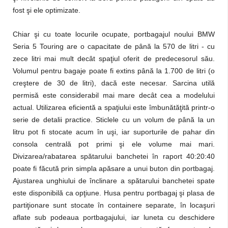
fost şi ele optimizate.
Chiar şi cu toate locurile ocupate, portbagajul noului BMW
Seria 5 Touring are o capacitate de până la 570 de litri - cu
zece litri mai mult decât spaţiul oferit de predecesorul său.
Volumul pentru bagaje poate fi extins până la 1.700 de litri (o
creştere de 30 de litri), dacă este necesar. Sarcina utilă
permisă este considerabil mai mare decât cea a modelului
actual. Utilizarea eficientă a spaţiului este îmbunătăţită printr-o
serie de detalii practice. Sticlele cu un volum de până la un
litru pot fi stocate acum în uşi, iar suporturile de pahar din
consola centrală pot primi şi ele volume mai mari.
Divizarea/rabatarea spătarului banchetei în raport 40:20:40
poate fi făcută prin simpla apăsare a unui buton din portbagaj.
Ajustarea unghiului de înclinare a spătarului banchetei spate
este disponibilă ca opţiune. Husa pentru portbagaj şi plasa de
partiţionare sunt stocate în containere separate, în locaşuri
aflate sub podeaua portbagajului, iar luneta cu deschidere