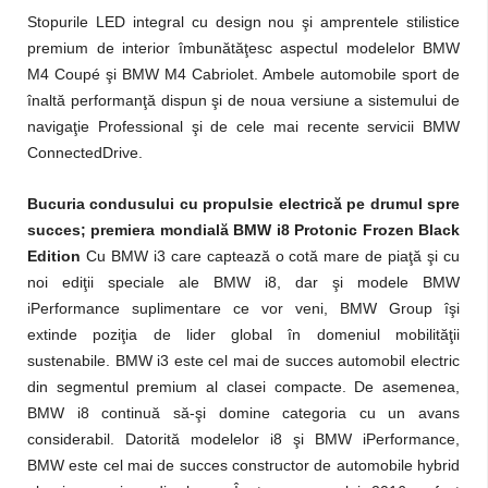
Stopurile LED integral cu design nou şi amprentele stilistice
premium de interior îmbunătăţesc aspectul modelelor BMW
M4 Coupé şi BMW M4 Cabriolet. Ambele automobile sport de
înaltă performanţă dispun şi de noua versiune a sistemului de
navigaţie Professional şi de cele mai recente servicii BMW
ConnectedDrive.
Bucuria condusului cu propulsie electrică pe drumul spre
succes; premiera mondială BMW i8 Protonic Frozen Black
Edition
Cu BMW i3 care captează o cotă mare de piaţă şi cu
noi ediţii speciale ale BMW i8, dar şi modele BMW
iPerformance suplimentare ce vor veni, BMW Group îşi
extinde poziţia de lider global în domeniul mobilităţii
sustenabile. BMW i3 este cel mai de succes automobil electric
din segmentul premium al clasei compacte. De asemenea,
BMW i8 continuă să-şi domine categoria cu un avans
considerabil. Datorită modelelor i8 şi BMW iPerformance,
BMW este cel mai de succes constructor de automobile hybrid