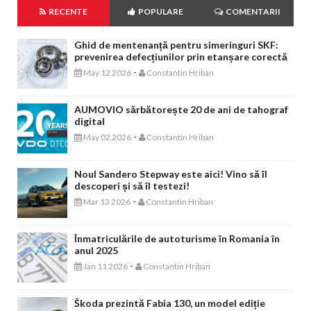
RECENTE
POPULARE
COMENTARII
Ghid de mentenanță pentru simeringuri SKF:
prevenirea defecțiunilor prin etanșare corectă
-
May 12 2026
Constantin Hriban
AUMOVIO sărbătorește 20 de ani de tahograf
digital
-
May 02 2026
Constantin Hriban
Noul Sandero Stepway este aici! Vino să îl
descoperi și să îl testezi!
-
Mar 13 2026
Constantin Hriban
Înmatriculările de autoturisme în Romania în
anul 2025
-
Jan 11 2026
Constantin Hriban
Škoda prezintă Fabia 130, un model ediție