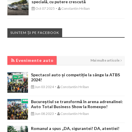
specială, cu putere crescută
-
Oct 07 2025
Constantin Hriban
SUNTEM ȘI PE FACEBOOK
EVENIMENTE AUTO
Evenimente auto
Mai multe articole
Spectacol auto și competiție la sânge la ATBS
2024!
-
Jun 03 2024
Constantin Hriban
Bucureștiul se transformă în arena adrenalinei:
Auto Total Business Show la Romexpo!
-
Jun 08 2023
Constantin Hriban
Romanul a spus „DA, sigurantei! DA, atentiei!