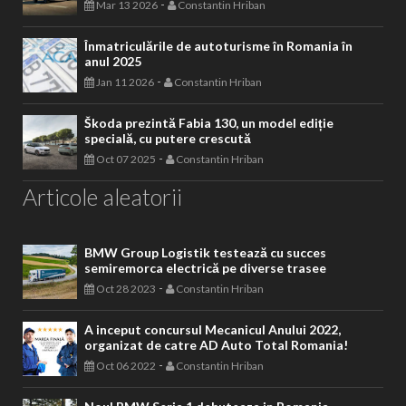
-
Mar 13 2026
Constantin Hriban
Înmatriculările de autoturisme în Romania în
anul 2025
-
Jan 11 2026
Constantin Hriban
Škoda prezintă Fabia 130, un model ediție
specială, cu putere crescută
-
Oct 07 2025
Constantin Hriban
Articole aleatorii
BMW Group Logistik testează cu succes
semiremorca electrică pe diverse trasee
-
Oct 28 2023
Constantin Hriban
A inceput concursul Mecanicul Anului 2022,
organizat de catre AD Auto Total Romania!
-
Oct 06 2022
Constantin Hriban