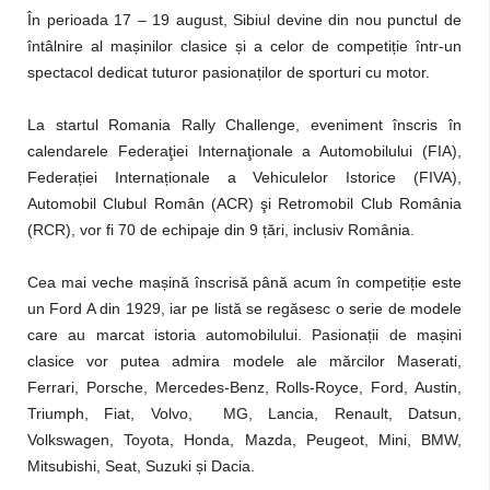
În perioada 17 – 19 august, Sibiul devine din nou punctul de
întâlnire al mașinilor clasice și a celor de competiție într-un
spectacol dedicat tuturor pasionaților de sporturi cu motor.
La startul Romania Rally Challenge, eveniment înscris în
calendarele Federaţiei Internaţionale a Automobilului (FIA),
Federației Internaționale a Vehiculelor Istorice (FIVA),
Automobil Clubul Român (ACR) şi Retromobil Club România
(RCR), vor fi 70 de echipaje din 9 țări, inclusiv România.
Cea mai veche mașină înscrisă până acum în competiție este
un Ford A din 1929, iar pe listă se regăsesc o serie de modele
care au marcat istoria automobilului. Pasionații de mașini
clasice vor putea admira modele ale mărcilor Maserati,
Ferrari, Porsche, Mercedes-Benz, Rolls-Royce, Ford, Austin,
Triumph, Fiat, Volvo, MG, Lancia, Renault, Datsun,
Volkswagen, Toyota, Honda, Mazda, Peugeot, Mini, BMW,
Mitsubishi, Seat, Suzuki și Dacia.