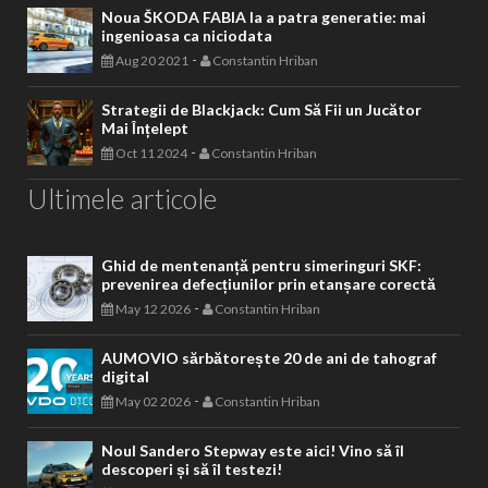
Noua ŠKODA FABIA la a patra generatie: mai
ingenioasa ca niciodata
-
Aug 20 2021
Constantin Hriban
Strategii de Blackjack: Cum Să Fii un Jucător
Mai Înțelept
-
Oct 11 2024
Constantin Hriban
Ultimele articole
Ghid de mentenanță pentru simeringuri SKF:
prevenirea defecțiunilor prin etanșare corectă
-
May 12 2026
Constantin Hriban
AUMOVIO sărbătorește 20 de ani de tahograf
digital
-
May 02 2026
Constantin Hriban
Noul Sandero Stepway este aici! Vino să îl
descoperi și să îl testezi!