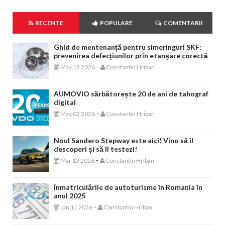
RECENTE
POPULARE
COMENTARII
Ghid de mentenanță pentru simeringuri SKF:
prevenirea defecțiunilor prin etanșare corectă
-
May 12 2026
Constantin Hriban
AUMOVIO sărbătorește 20 de ani de tahograf
digital
-
May 02 2026
Constantin Hriban
Noul Sandero Stepway este aici! Vino să îl
descoperi și să îl testezi!
-
Mar 13 2026
Constantin Hriban
Înmatriculările de autoturisme în Romania în
anul 2025
-
Jan 11 2026
Constantin Hriban