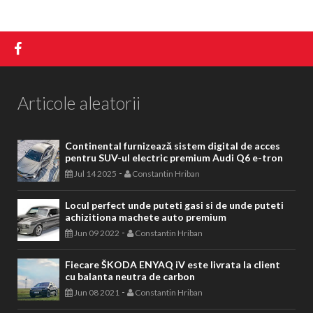
Articole aleatorii
Continental furnizează sistem digital de acces
pentru SUV-ul electric premium Audi Q6 e-tron
-
Jul 14 2025
Constantin Hriban
Locul perfect unde puteti gasi si de unde puteti
achizitiona machete auto premium
-
Jun 09 2022
Constantin Hriban
Fiecare ŠKODA ENYAQ iV este livrata la client
cu balanta neutra de carbon
-
Jun 08 2021
Constantin Hriban