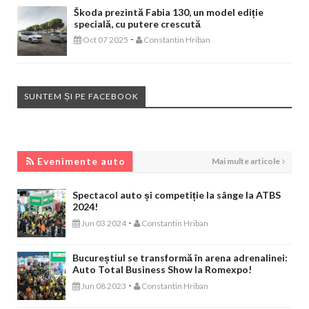
Škoda prezintă Fabia 130, un model ediție
specială, cu putere crescută
-
Oct 07 2025
Constantin Hriban
SUNTEM ȘI PE FACEBOOK
EVENIMENTE AUTO
Evenimente auto
Mai multe articole
Spectacol auto și competiție la sânge la ATBS
2024!
-
Jun 03 2024
Constantin Hriban
Bucureștiul se transformă în arena adrenalinei:
Auto Total Business Show la Romexpo!
-
Jun 08 2023
Constantin Hriban