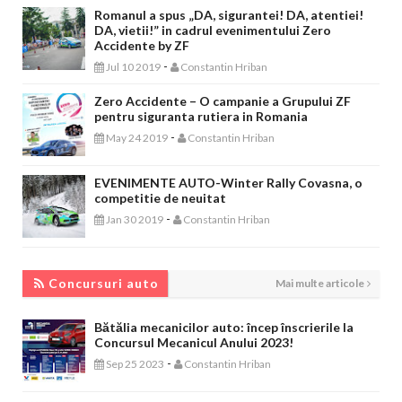
Romanul a spus „DA, sigurantei! DA, atentiei!
DA, vietii!” in cadrul evenimentului Zero
Accidente by ZF
-
Jul 10 2019
Constantin Hriban
Zero Accidente – O campanie a Grupului ZF
pentru siguranta rutiera in Romania
-
May 24 2019
Constantin Hriban
EVENIMENTE AUTO-Winter Rally Covasna, o
competitie de neuitat
-
Jan 30 2019
Constantin Hriban
CONCURSURI AUTO
Concursuri auto
Mai multe articole
Bătălia mecanicilor auto: încep înscrierile la
Concursul Mecanicul Anului 2023!
-
Sep 25 2023
Constantin Hriban