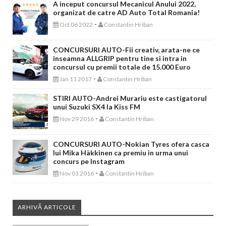
A inceput concursul Mecanicul Anului 2022,
organizat de catre AD Auto Total Romania!
-
Oct 06 2022
Constantin Hriban
CONCURSURI AUTO-Fii creativ, arata-ne ce
inseamna ALLGRIP pentru tine si intra in
concursul cu premii totale de 15.000 Euro
-
Jan 11 2017
Constantin Hriban
STIRI AUTO-Andrei Murariu este castigatorul
unui Suzuki SX4 la Kiss FM
-
Nov 29 2016
Constantin Hriban
CONCURSURI AUTO-Nokian Tyres ofera casca
lui Mika Häkkinen ca premiu in urma unui
concurs pe Instagram
-
Nov 01 2016
Constantin Hriban
ARHIVĂ ARTICOLE