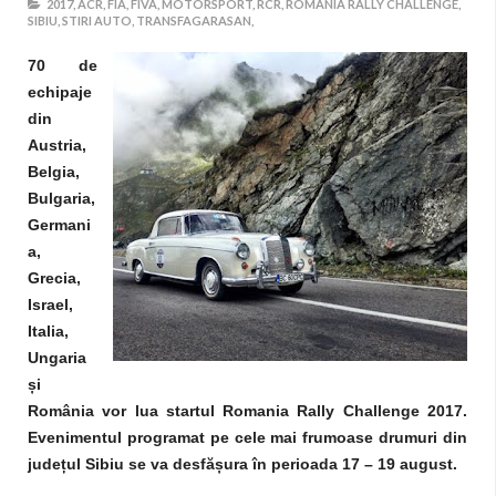
2017,
ACR,
FIA,
FIVA,
MOTORSPORT,
RCR,
ROMANIA RALLY CHALLENGE,
SIBIU,
STIRI AUTO,
TRANSFAGARASAN,
70 de
echipaje
din
Austria,
Belgia,
Bulgaria,
Germani
a,
Grecia,
Israel,
Italia,
Ungaria
și
România vor lua startul Romania Rally Challenge 2017.
Evenimentul programat pe cele mai frumoase drumuri din
județul Sibiu se va desfășura în perioada 17 – 19 august.