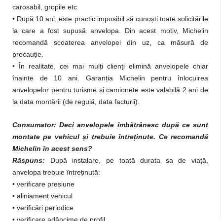
carosabil, gropile etc.
• După 10 ani, este practic imposibil să cunoști toate solicitările
la care a fost supusă anvelopa. Din acest motiv, Michelin
recomandă scoaterea anvelopei din uz, ca măsură de
precauție.
• În realitate, cei mai mulți clienți elimină anvelopele chiar
înainte de 10 ani. Garanția Michelin pentru înlocuirea
anvelopelor pentru turisme și camionete este valabilă 2 ani de
la data montării (de regulă, data facturii).
Consumator: Deci anvelopele îmbătrânesc după ce sunt
montate pe vehicul și trebuie întreținute. Ce recomandă
Michelin în acest sens?
Răspuns:
După instalare, pe toată durata sa de viață,
anvelopa trebuie întreținută:
• verificare presiune
• aliniament vehicul
• verificări periodice
• verificare adâncime de profil