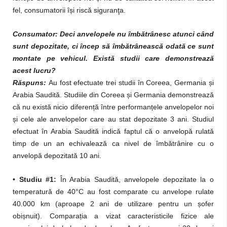
fel, consumatorii își riscă siguranţa.
Consumator: Deci anvelopele nu îmbătrânesc atunci când
sunt depozitate, ci încep să îmbătrânească odată ce sunt
montate pe vehicul. Există studii care demonstrează
acest lucru?
Răspuns:
Au fost efectuate trei studii în Coreea, Germania și
Arabia Saudită. Studiile din Coreea și Germania demonstrează
că nu există nicio diferență între performanțele anvelopelor noi
și cele ale anvelopelor care au stat depozitate 3 ani. Studiul
efectuat în Arabia Saudită indică faptul că o anvelopă rulată
timp de un an echivalează ca nivel de îmbătrânire cu o
anvelopă depozitată 10 ani.
•
Studiu #1:
În Arabia Saudită, anvelopele depozitate la o
temperatură de 40°C au fost comparate cu anvelope rulate
40.000 km (aproape 2 ani de utilizare pentru un șofer
obișnuit). Comparația a vizat caracteristicile fizice ale