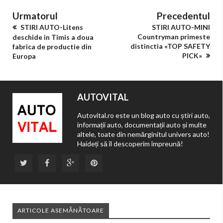
Urmatorul
Precedentul
STIRI AUTO-Litens
STIRI AUTO-MINI
Countryman primeste
deschide in Timis a doua
distinctia «TOP SAFETY
fabrica de productie din
PICK»
Europa
AUTOVITAL
Autovital.ro este un blog auto cu știri auto,
informații auto, documentații auto și multe
altele, toate din nemărginitul univers auto!
Haideți să îl descoperim împreună!
ARTICOLE ASEMĂNĂTOARE