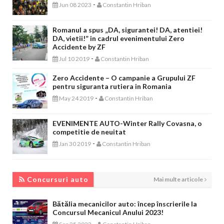
-
Jun 08 2023
Constantin Hriban
Romanul a spus „DA, sigurantei! DA, atentiei!
DA, vietii!” in cadrul evenimentului Zero
Accidente by ZF
-
Jul 10 2019
Constantin Hriban
Zero Accidente – O campanie a Grupului ZF
pentru siguranta rutiera in Romania
-
May 24 2019
Constantin Hriban
EVENIMENTE AUTO-Winter Rally Covasna, o
competitie de neuitat
-
Jan 30 2019
Constantin Hriban
CONCURSURI AUTO
Concursuri auto
Mai multe articole
Bătălia mecanicilor auto: încep înscrierile la
Concursul Mecanicul Anului 2023!
-