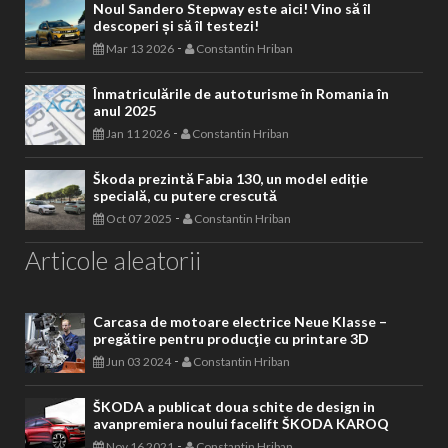
Noul Sandero Stepway este aici! Vino să îl
descoperi și să îl testezi!
-
Mar 13 2026
Constantin Hriban
Înmatriculările de autoturisme în Romania în
anul 2025
-
Jan 11 2026
Constantin Hriban
Škoda prezintă Fabia 130, un model ediție
specială, cu putere crescută
-
Oct 07 2025
Constantin Hriban
Articole aleatorii
Carcasa de motoare electrice Neue Klasse –
pregătire pentru producţie cu printare 3D
-
Jun 03 2024
Constantin Hriban
ŠKODA a publicat doua schite de design in
avanpremiera noului facelift ŠKODA KAROQ
-
Nov 16 2021
Constantin Hriban