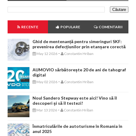
RECENTE
POPULARE
COMENTARII
Ghid de mentenanță pentru simeringuri SKF:
prevenirea defecțiunilor prin etanșare corectă
-
May 12 2026
Constantin Hriban
AUMOVIO sărbătorește 20 de ani de tahograf
digital
-
May 02 2026
Constantin Hriban
Noul Sandero Stepway este aici! Vino să îl
descoperi și să îl testezi!
-
Mar 13 2026
Constantin Hriban
Înmatriculările de autoturisme în Romania în
anul 2025