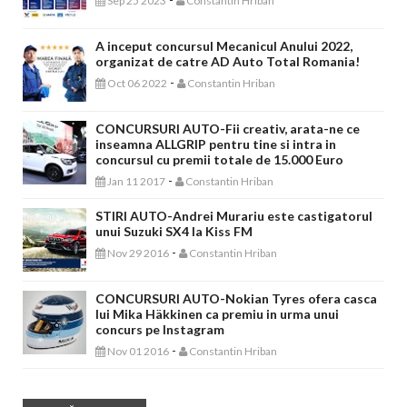
Sep 25 2023
Constantin Hriban
A inceput concursul Mecanicul Anului 2022,
organizat de catre AD Auto Total Romania!
-
Oct 06 2022
Constantin Hriban
CONCURSURI AUTO-Fii creativ, arata-ne ce
inseamna ALLGRIP pentru tine si intra in
concursul cu premii totale de 15.000 Euro
-
Jan 11 2017
Constantin Hriban
STIRI AUTO-Andrei Murariu este castigatorul
unui Suzuki SX4 la Kiss FM
-
Nov 29 2016
Constantin Hriban
CONCURSURI AUTO-Nokian Tyres ofera casca
lui Mika Häkkinen ca premiu in urma unui
concurs pe Instagram
-
Nov 01 2016
Constantin Hriban