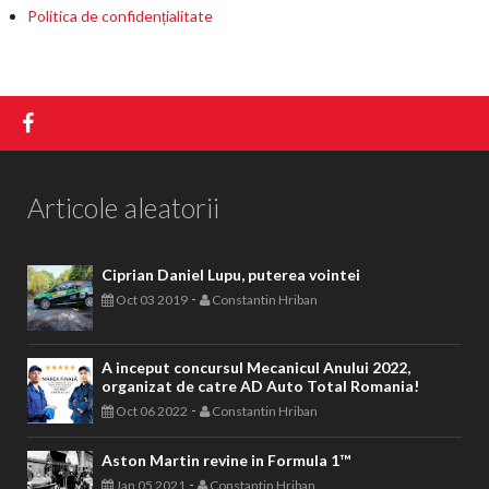
Politica de confidențialitate
Articole aleatorii
Ciprian Daniel Lupu, puterea vointei
-
Oct 03 2019
Constantin Hriban
A inceput concursul Mecanicul Anului 2022,
organizat de catre AD Auto Total Romania!
-
Oct 06 2022
Constantin Hriban
Aston Martin revine in Formula 1™
-
Jan 05 2021
Constantin Hriban