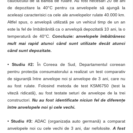
cauciucului de la banda de rulare. Au fost necesari 20 de ani
de depozitare la 40°C pentru ca anvelopele să ajungă la
aceleași caracterisici ca cele ale anvelopelor rulate 40.000 km.
Altfel spus, o anvelopă utilizată pe un vehicul timp de un an
este la fel de îmbătrânită ca o anvelopă depozitată 10 ani, la o
temperatură de 40°C.
Concluzie: anvelopele îmbătrânesc
mult mai rapid
atunci când sunt utilizate decât atunci
când sunt depozitate.
•
Studiu #2:
În Coreea de Sud, Departamentul coreean
pentru protecția consumatorului a realizat un test comparativ
de siguranță între anvelope noi și anvelope de 3 ani, care nu
au fost rulate. Folosind metoda de test KSM6750 (test la
viteză ridicată), au fost testate seturi de anvelope de la trei
constructori.
Nu au fost identificate niciun fel de diferențe
între anvelopele noi și cele vechi.
•
Studiu #3:
ADAC (organizația auto germană) a comparat
anvelopele noi cu cele vechi de 3 ani, dar nefolosite.
A fost