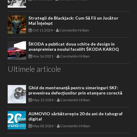
Strategii de Blackjack: Cum Să Fii un Jucător
Mai Înțelept
-
Oct 11 2024
Constantin Hriban
ŠKODA a publicat doua schite de design in
avanpremiera noului facelift ŠKODA KAROQ
-
Nov 16 2021
Constantin Hriban
Ultimele articole
Ghid de mentenanță pentru simeringuri SKF:
prevenirea defecțiunilor prin etanșare corectă
-
May 12 2026
Constantin Hriban
AUMOVIO sărbătorește 20 de ani de tahograf
digital
-
May 02 2026
Constantin Hriban