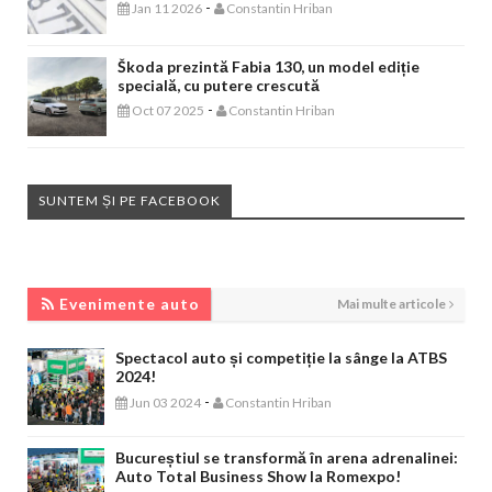
-
Jan 11 2026
Constantin Hriban
Škoda prezintă Fabia 130, un model ediție
specială, cu putere crescută
-
Oct 07 2025
Constantin Hriban
SUNTEM ȘI PE FACEBOOK
EVENIMENTE AUTO
Evenimente auto
Mai multe articole
Spectacol auto și competiție la sânge la ATBS
2024!
-
Jun 03 2024
Constantin Hriban
Bucureștiul se transformă în arena adrenalinei:
Auto Total Business Show la Romexpo!