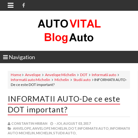

Navigation
Home
Anvelope
Anvelope Michelin
DOT
Informatii auto
Informatii auto Michelin
Michelin
Studii auto
INFORMATII AUTO-
De ce este DOT important?
INFORMATII AUTO-De ce este
DOT important?
CONSTANTIN HRIBAN
-
JOI, AUGUST 03, 2017
ANVELOPE,
ANVELOPE MICHELIN,
DOT,
INFORMATII AUTO,
INFORMATII
AUTO MICHELIN,
MICHELIN,
STUDII AUTO,