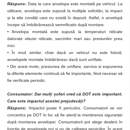
Răspuns:
Data la care anvelopa este montată pe vehicul. La
utilizare, anvelopa este supusă la multiple solicitări, la impact
și la alte condiții care nu există în depozit. Astfel, o anvelopă
începe să îmbătrânească semnificativ după montare.
• Anvelopa montată este supusă la temperaturi ridicate
datorate vitezei ridicate, sarcinilor mari sau presiunilor prea
mici.
• În mod similar, chiar dacă un vehicul nu este folosit,
anvelopele montate îmbătrânesc dacă sunt umflate.
• Din acest motiv, presiunea de umflare, sarcina și expunerea
la diferite elemente continuă să fie importante, fiind necesar să
fie verificate periodic.
Consumator: Dar mulți șoferi cred că DOT este important.
Care este impactul acestei prejudecăți?
Răspuns:
Impactul poate fi periculos. Consumatorii se vor
concentra pe DOT în loc să fie atenți la menținerea siguranței
după montarea anvelopei. Consumatorii pot alege dealerii în
funcție de anvelopele noi și nu de calitatea serviciilor. În acest