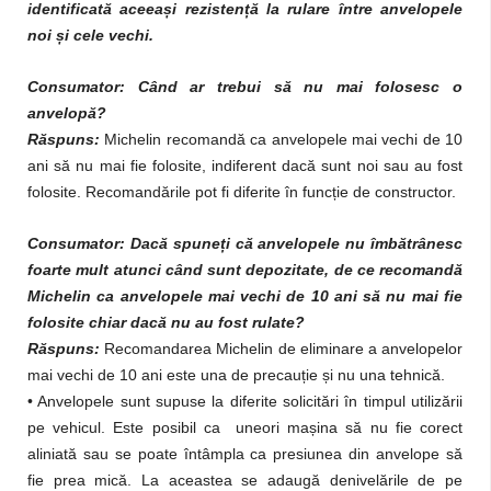
identificată aceeași rezistență la rulare între anvelopele
noi și cele vechi.
Consumator: Când ar trebui să nu mai folosesc o
anvelopă?
Răspuns:
Michelin recomandă ca anvelopele mai vechi de 10
ani să nu mai fie folosite, indiferent dacă sunt noi sau au fost
folosite. Recomandările pot fi diferite în funcție de constructor.
Consumator: Dacă spuneți că anvelopele nu îmbătrânesc
foarte mult atunci când sunt depozitate, de ce recomandă
Michelin ca anvelopele mai vechi de 10 ani să nu mai fie
folosite chiar dacă nu au fost rulate?
Răspuns:
Recomandarea Michelin de eliminare a anvelopelor
mai vechi de 10 ani este una de precauție și nu una tehnică.
• Anvelopele sunt supuse la diferite solicitări în timpul utilizării
pe vehicul. Este posibil ca uneori mașina să nu fie corect
aliniată sau se poate întâmpla ca presiunea din anvelope să
fie prea mică. La aceastea se adaugă denivelările de pe