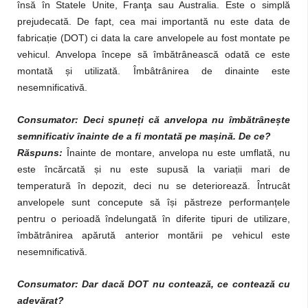
însă în Statele Unite, Franţa sau Australia. Este o simplă
prejudecată. De fapt, cea mai importantă nu este data de
fabricație (DOT) ci data la care anvelopele au fost montate pe
vehicul. Anvelopa începe să îmbătrânească odată ce este
montată și utilizată. Îmbâtrânirea de dinainte este
nesemnificativă.
Consumator: Deci spuneți că anvelopa nu îmbătrânește
semnificativ înainte de a fi montată pe mașină. De ce?
Răspuns:
Înainte de montare, anvelopa nu este umflată, nu
este încărcată și nu este supusă la variații mari de
temperatură în depozit, deci nu se deteriorează. Întrucât
anvelopele sunt concepute să își păstreze performanțele
pentru o perioadă îndelungată în diferite tipuri de utilizare,
îmbătrânirea apărută anterior montării pe vehicul este
nesemnificativă.
Consumator: Dar dacă DOT nu contează, ce contează cu
adevărat?