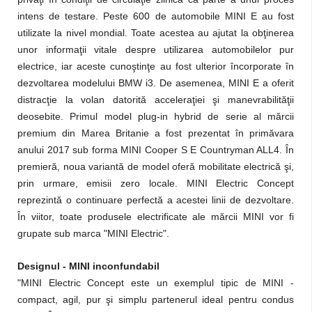
intens de testare. Peste 600 de automobile MINI E au fost
utilizate la nivel mondial. Toate acestea au ajutat la obţinerea
unor informaţii vitale despre utilizarea automobilelor pur
electrice, iar aceste cunoştinţe au fost ulterior încorporate în
dezvoltarea modelului BMW i3. De asemenea, MINI E a oferit
distracţie la volan datorită acceleraţiei şi manevrabilităţii
deosebite. Primul model plug-in hybrid de serie al mărcii
premium din Marea Britanie a fost prezentat în primăvara
anului 2017 sub forma MINI Cooper S E Countryman ALL4. În
premieră, noua variantă de model oferă mobilitate electrică şi,
prin urmare, emisii zero locale. MINI Electric Concept
reprezintă o continuare perfectă a acestei linii de dezvoltare.
În viitor, toate produsele electrificate ale mărcii MINI vor fi
grupate sub marca "MINI Electric".
Designul - MINI inconfundabil
"MINI Electric Concept este un exemplul tipic de MINI -
compact, agil, pur şi simplu partenerul ideal pentru condus