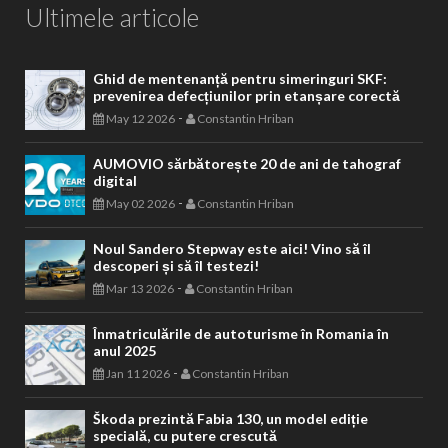
Ultimele articole
Ghid de mentenanță pentru simeringuri SKF:
prevenirea defecțiunilor prin etanșare corectă
-
May 12 2026
Constantin Hriban
AUMOVIO sărbătorește 20 de ani de tahograf
digital
-
May 02 2026
Constantin Hriban
Noul Sandero Stepway este aici! Vino să îl
descoperi și să îl testezi!
-
Mar 13 2026
Constantin Hriban
Înmatriculările de autoturisme în Romania în
anul 2025
-
Jan 11 2026
Constantin Hriban
Škoda prezintă Fabia 130, un model ediție
specială, cu putere crescută