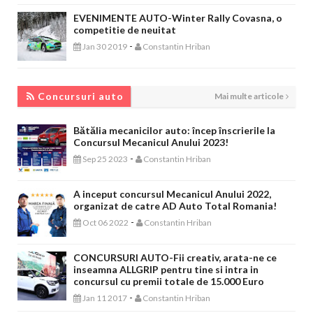
EVENIMENTE AUTO-Winter Rally Covasna, o
competitie de neuitat
-
Jan 30 2019
Constantin Hriban
CONCURSURI AUTO
Concursuri auto
Mai multe articole
Bătălia mecanicilor auto: încep înscrierile la
Concursul Mecanicul Anului 2023!
-
Sep 25 2023
Constantin Hriban
A inceput concursul Mecanicul Anului 2022,
organizat de catre AD Auto Total Romania!
-
Oct 06 2022
Constantin Hriban
CONCURSURI AUTO-Fii creativ, arata-ne ce
inseamna ALLGRIP pentru tine si intra in
concursul cu premii totale de 15.000 Euro
-
Jan 11 2017
Constantin Hriban