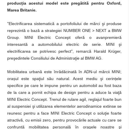
producţia acestui model este pregătită pentru Oxford,
Marea Britanie.
"Electrificarea sistematică a portofoliului de mărci şi produse
reprezintă o bază a strategiei NUMBER ONE > NEXT a BMW
Group. MINI Electric Concept oferă o avanpremieră
interesantă a automobilului electric de serie. MINI şi
electrificarea se potrivesc perfect", remarcă Harald Krüger,
preşedintele Consiliului de Administraţie al BMW AG.
Mobilitatea urbană este înrădăcinată în ADN-ul mărcii MINI;
orașul este spaţiul său natural. Acest mediu şi cerințele
specifice pe care le impune pentru un automobil au fost baza
de la care a pornit echipa de design pentru a aduce la viaţă
MINI Electric Concept. Trenul de rulare agil, reglajul foarte bun
al suspensiei şi utilizarea elementelor aerodinamice extinse se
reunesc pentru a face MINI Electric Concept o soluţie foarte
atractivă, cu emisii zero, pentru provocările actuale cu care se
confruntă mobilitatea personală în oraşele noastre şi