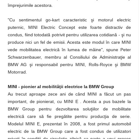
împrejurimile acestora.
"Cu sentimentul go-kart caracteristic şi motorul electric
puternic, MINI Electric Concept este foarte distractiv de
condus, fiind totodată potrivit pentru utilizarea cotidiană - şi nu
produce nici un fel de emisii. Acesta este modul în care MINI
vede mobilitatea electrică în lumea de mâine", spune Peter
Schwarzenbauer, membru al Consiliului de Administraţie al
BMW AG şi responsabil pentru MINI, Rolls-Royce şi BMW
Motorrad.
MINI - pionier al mobilităţii electrice la BMW Group
Au trecut aproape zece ani de când MINI a făcut un pas
important, de pionierat, cu MINI E . Acesta a pus bazele la
BMW Group pentru dezvoltarea soluţiilor de mobilitate
electrică care să fie pregătite pentru producţia de serie.
Modelul MINI E, prezentat în 2008, a fost primul automobil
electric de la BMW Group care a fost condus de utilizatori
privaţi în condiţii de circulaţie zilnică ca parte a unui proces