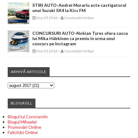
STIRI AUTO-Andrei Murariu este castigatorul
unui Suzuki SX4 la Kiss FM
-
Nov 29 2016
Constantin Hriban
CONCURSURI AUTO-Nokian Tyres ofera casca
lui Mika Häkkinen ca premiu in urma unui
concurs pe Instagram
-
Nov 01 2016
Constantin Hriban
ARHIVĂ ARTICOLE
BLOGROLL
Blogul lui Constantin
Blogul Mihaelei
Promovări Online
Felicitări Online