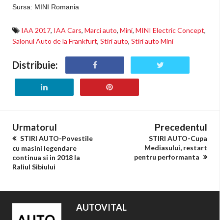
Sursa: MINI Romania
IAA 2017
,
IAA Cars
,
Marci auto
,
Mini
,
MINI Electric Concept
,
Salonul Auto de la Frankfurt
,
Stiri auto
,
Stiri auto Mini
Distribuie:
Urmatorul
Precedentul
STIRI AUTO-Povestile
STIRI AUTO-Cupa
Mediasului, restart
cu masini legendare
pentru performanta
continua si in 2018 la
Raliul Sibiului
AUTOVITAL