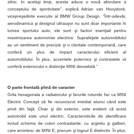
zilnic. În acelaşi timp, acesta aduce o nouă abordare a
conceptului de sportivitate", explică Adrian van Hooydonk,
vicepreşedinte executiv al BMW Group Design. "Într-adevăr,
aerodinamica şi designul ultrauşor nu sunt doar importante în
lumea sportului auto; ele sunt şi factori esenţiali pentru
maximizarea autonomiei electrice. Suprafeţele automobilului
au un sentiment de precizie şi o claritate contemporană, care
conferă un plus de impact caracterului eficient al
automobilului. În plus, accentele puternice şi contrastele vii
conferă exteriorului o distincţie MINI deosebită."
O parte frontală plină de caracter
Grila hexagonala a radiatorului şi farurile rotunde fac ca MINI
Electric Concept să fie recunoscut imediat atunci când este
privit din faţă. Chiar şi din exterior, este evident că acest
automobil este unul electric. Caracteristicile de identificare
includ schema de culori contrastante, cu argintiu şi galben,
care amintesc de MINI E, precum şi logoul E distinctiv. În plus,