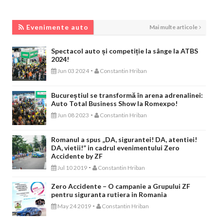
EVENIMENTE AUTO
Evenimente auto
Mai multe articole
Spectacol auto și competiție la sânge la ATBS
2024!
-
Jun 03 2024
Constantin Hriban
Bucureștiul se transformă în arena adrenalinei:
Auto Total Business Show la Romexpo!
-
Jun 08 2023
Constantin Hriban
Romanul a spus „DA, sigurantei! DA, atentiei!
DA, vietii!” in cadrul evenimentului Zero
Accidente by ZF
-
Jul 10 2019
Constantin Hriban
Zero Accidente – O campanie a Grupului ZF
pentru siguranta rutiera in Romania
-
May 24 2019
Constantin Hriban