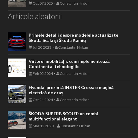
-
Oct 07 2025
Constantin Hriban
Articole aleatorii
Primele detalii despre modelele actualizate
Škoda Scala și Škoda Kamiq
-
Jul 20 2023
Constantin Hriban
Viitorul mobilității: cum implementează
Continental tehnologiile
-
Feb 05 2024
Constantin Hriban
Hyundai prezintă INSTER Cross: o mașină
electrică de oraș
-
Oct 21 2024
Constantin Hriban
ŠKODA SUPERB SCOUT: un combi
multifunctional elegant
-
Mar 12 2020
Constantin Hriban