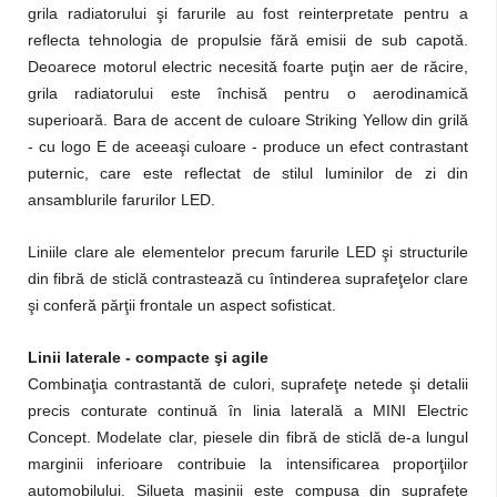
grila radiatorului şi farurile au fost reinterpretate pentru a
reflecta tehnologia de propulsie fără emisii de sub capotă.
Deoarece motorul electric necesită foarte puţin aer de răcire,
grila radiatorului este închisă pentru o aerodinamică
superioară. Bara de accent de culoare Striking Yellow din grilă
- cu logo E de aceeaşi culoare - produce un efect contrastant
puternic, care este reflectat de stilul luminilor de zi din
ansamblurile farurilor LED.
Liniile clare ale elementelor precum farurile LED şi structurile
din fibră de sticlă contrastează cu întinderea suprafeţelor clare
şi conferă părţii frontale un aspect sofisticat.
Linii laterale - compacte şi agile
Combinaţia contrastantă de culori, suprafeţe netede şi detalii
precis conturate continuă în linia laterală a MINI Electric
Concept. Modelate clar, piesele din fibră de sticlă de-a lungul
marginii inferioare contribuie la intensificarea proporţiilor
automobilului. Silueta maşinii este compusa din suprafeţe