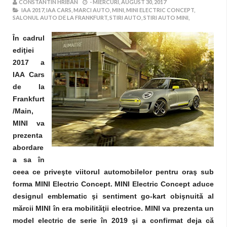
CONSTANTIN HRIBAN
-
MIERCURI, AUGUST 30, 2017
IAA 2017,
IAA CARS,
MARCI AUTO,
MINI,
MINI ELECTRIC CONCEPT,
SALONUL AUTO DE LA FRANKFURT,
STIRI AUTO,
STIRI AUTO MINI,
În cadrul
ediţiei
2017 a
IAA Cars
de la
Frankfurt
/Main,
MINI va
prezenta
abordare
a sa în
ceea ce priveşte viitorul automobilelor pentru oraş sub
forma MINI Electric Concept. MINI Electric Concept aduce
designul emblematic şi sentiment go-kart obişnuită al
mărcii MINI în era mobilităţii electrice. MINI va prezenta un
model electric de serie în 2019 şi a confirmat deja că