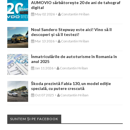
AUMOVIO sărbătorește 20 de ani de tahograf
digital
-
May 02 2026
Constantin Hriban
Noul Sandero Stepway este aici! Vino să îl
descoperi și să îl testezi!
-
Mar 13 2026
Constantin Hriban
Înmatriculările de autoturisme în Romania în
anul 2025
-
Jan 11 2026
Constantin Hriban
Škoda prezintă Fabia 130, un model ediție
specială, cu putere crescută
-
Oct 07 2025
Constantin Hriban
SUNTEM ȘI PE FACEBOOK