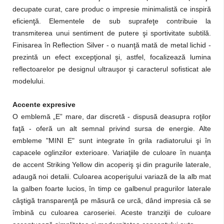
decupate curat, care produc o impresie minimalistă ce inspiră
eficienţă. Elementele de sub suprafeţe contribuie la
transmiterea unui sentiment de putere şi sportivitate subtilă.
Finisarea în Reflection Silver - o nuanţă mată de metal lichid -
prezintă un efect excepţional şi, astfel, focalizează lumina
reflectoarelor pe designul ultrauşor şi caracterul sofisticat ale
modelului.
Accente expresive
O emblemă „E” mare, dar discretă - dispusă deasupra roţilor
faţă - oferă un alt semnal privind sursa de energie. Alte
embleme "MINI E" sunt integrate în grila radiatorului şi în
capacele oglinzilor exterioare. Variaţiile de culoare în nuanţa
de accent Striking Yellow din acoperiş şi din pragurile laterale,
adaugă noi detalii. Culoarea acoperişului variază de la alb mat
la galben foarte lucios, în timp ce galbenul pragurilor laterale
câştigă transparenţă pe măsură ce urcă, dând impresia că se
îmbină cu culoarea caroseriei. Aceste tranziţii de culoare