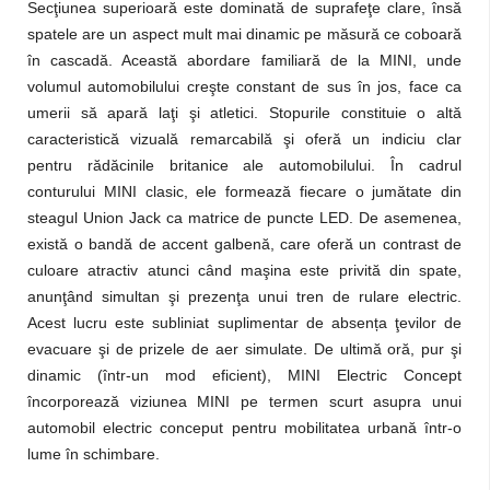
Secţiunea superioară este dominată de suprafeţe clare, însă
spatele are un aspect mult mai dinamic pe măsură ce coboară
în cascadă. Această abordare familiară de la MINI, unde
volumul automobilului creşte constant de sus în jos, face ca
umerii să apară laţi şi atletici. Stopurile constituie o altă
caracteristică vizuală remarcabilă şi oferă un indiciu clar
pentru rădăcinile britanice ale automobilului. În cadrul
conturului MINI clasic, ele formează fiecare o jumătate din
steagul Union Jack ca matrice de puncte LED. De asemenea,
există o bandă de accent galbenă, care oferă un contrast de
culoare atractiv atunci când maşina este privită din spate,
anunţând simultan şi prezenţa unui tren de rulare electric.
Acest lucru este subliniat suplimentar de absența ţevilor de
evacuare şi de prizele de aer simulate. De ultimă oră, pur şi
dinamic (într-un mod eficient), MINI Electric Concept
încorporează viziunea MINI pe termen scurt asupra unui
automobil electric conceput pentru mobilitatea urbană într-o
lume în schimbare.