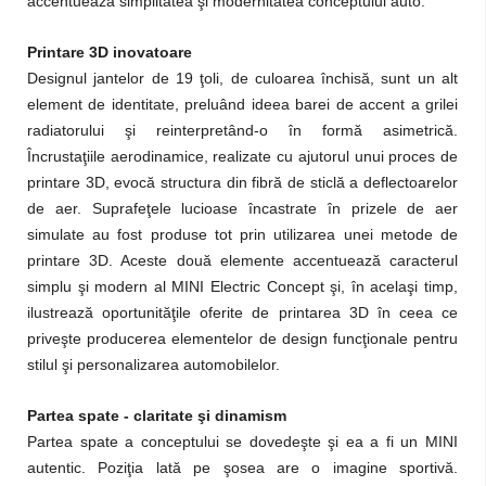
accentuează simplitatea şi modernitatea conceptului auto.
Printare 3D inovatoare
Designul jantelor de 19 ţoli, de culoarea închisă, sunt un alt
element de identitate, preluând ideea barei de accent a grilei
radiatorului şi reinterpretând-o în formă asimetrică.
Încrustaţiile aerodinamice, realizate cu ajutorul unui proces de
printare 3D, evocă structura din fibră de sticlă a deflectoarelor
de aer. Suprafeţele lucioase încastrate în prizele de aer
simulate au fost produse tot prin utilizarea unei metode de
printare 3D. Aceste două elemente accentuează caracterul
simplu şi modern al MINI Electric Concept şi, în acelaşi timp,
ilustrează oportunităţile oferite de printarea 3D în ceea ce
priveşte producerea elementelor de design funcţionale pentru
stilul şi personalizarea automobilelor.
Partea spate - claritate şi dinamism
Partea spate a conceptului se dovedeşte şi ea a fi un MINI
autentic. Poziţia lată pe şosea are o imagine sportivă.