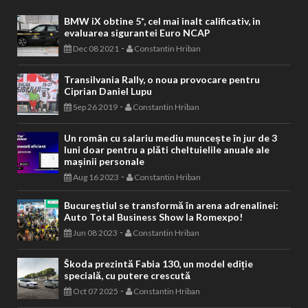
BMW iX obtine 5*, cel mai inalt calificativ, in
evaluarea sigurantei Euro NCAP
-
Dec 08 2021
Constantin Hriban
Transilvania Rally, o noua provocare pentru
Ciprian Daniel Lupu
-
Sep 26 2019
Constantin Hriban
Un român cu salariu mediu muncește în jur de 3
luni doar pentru a plăti cheltuielile anuale ale
mașinii personale
-
Aug 16 2023
Constantin Hriban
Bucureștiul se transformă în arena adrenalinei:
Auto Total Business Show la Romexpo!
-
Jun 08 2023
Constantin Hriban
Škoda prezintă Fabia 130, un model ediție
specială, cu putere crescută
-
Oct 07 2025
Constantin Hriban