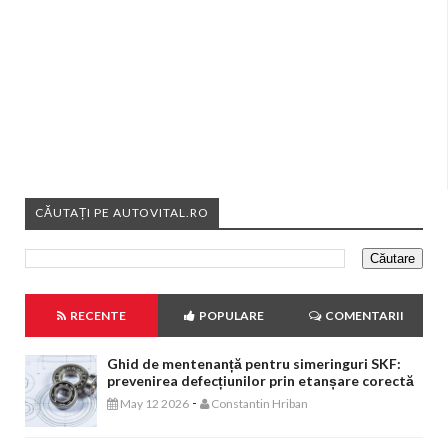
CĂUTAȚI PE AUTOVITAL.RO
RECENTE
POPULARE
COMENTARII
Ghid de mentenanță pentru simeringuri SKF:
prevenirea defecțiunilor prin etanșare corectă
-
May 12 2026
Constantin Hriban