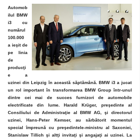
Automob
ilul BMW
i3 cu
numărul
100.000
a ieşit de
pe linia
de
producţi
e a
uzinei din Leipzig în această săptămână. BMW i3 a jucat
un rol important în transformarea BMW Group într-unul
dintre cei mai de succes furnizori de automobile
electrificate din lume. Harald Krüger, preşedinte al
Consiliului de Administraţie al BMW AG, şi directorul
uzinei, Hans-Peter Kemser, au sărbătorit momentul
special împreună cu preşedintele-ministru al Saxoniei,
Stanislaw Tillich şi altţi invitaţi şi angajaţi ai uzinei. La