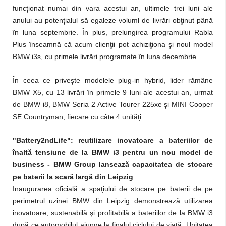
funcţionat numai din vara acestui an, ultimele trei luni ale
anului au potenţialul să egaleze voluml de livrări obţinut până
în luna septembrie. În plus, prelungirea programului Rabla
Plus înseamnă că acum clienţii pot achiziţiona şi noul model
BMW i3s, cu primele livrări programate în luna decembrie.
În ceea ce priveşte modelele plug-in hybrid, lider rămâne
BMW X5, cu 13 livrări în primele 9 luni ale acestui an, urmat
de BMW i8, BMW Seria 2 Active Tourer 225xe şi MINI Cooper
SE Countryman, fiecare cu câte 4 unităţi.
"Battery2ndLife": reutilizare inovatoare a bateriilor de
înaltă tensiune de la BMW i3 pentru un nou model de
business - BMW Group lansează capacitatea de stocare
pe baterii la scară largă din Leipzig
Inaugurarea oficială a spaţiului de stocare pe baterii de pe
perimetrul uzinei BMW din Leipzig demonstrează utilizarea
inovatoare, sustenabilă şi profitabilă a bateriilor de la BMW i3
după ce automobilul ajunge la finalul ciclului de viaţă. Unitatea