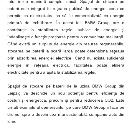
totul într-o manieră complet unică. Spaţiul de stocare pe
baterii este integrat în reţeaua publică de energie, ceea ce
permite ca electricitatea sa să fie comercializată ca energie
primară de echilibrare. În acest fel, BMW Group are o
contribuţie la stabilitatea reţelei publice de energie şi
îndeplineşte o funcţie preţioasă pentru o comunitate mai largă.
Când există un surplus de energie din resurse regenerabile,
stocarea pe baterii la scară largă poate detensiona reţeaua
prin absorbirea energiei electrice. Când nu există suficientă
energie în reţeaua electrică, facilitatea poate elibera
electricitate pentru a ajuta la stabilizarea reţelei.
Spaţiul de stocare pe baterii de la uzina BMW Group din
Leipzig va deschide un nou potenţial pentru eficienţă de
costuri şi energetică, precum şi pentru reducerea CO2. Este
un alt exemplu al demersurilor pe care BMW Group îi face pe
drumul spre a deveni cea mai sustenabilă companie auto din
lume.