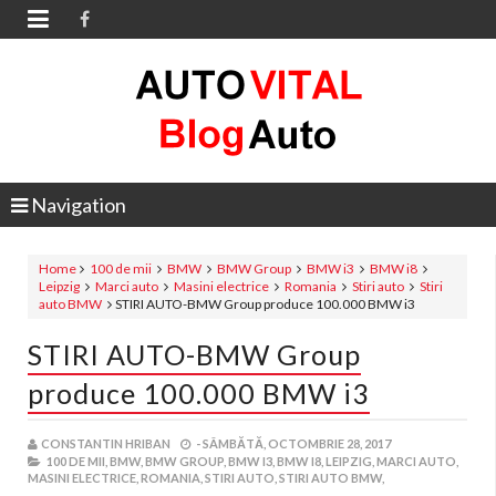

Navigation
Home
100 de mii
BMW
BMW Group
BMW i3
BMW i8
Leipzig
Marci auto
Masini electrice
Romania
Stiri auto
Stiri
auto BMW
STIRI AUTO-BMW Group produce 100.000 BMW i3
STIRI AUTO-BMW Group
produce 100.000 BMW i3
CONSTANTIN HRIBAN
-
SÂMBĂTĂ, OCTOMBRIE 28, 2017
100 DE MII,
BMW,
BMW GROUP,
BMW I3,
BMW I8,
LEIPZIG,
MARCI AUTO,
MASINI ELECTRICE,
ROMANIA,
STIRI AUTO,
STIRI AUTO BMW,