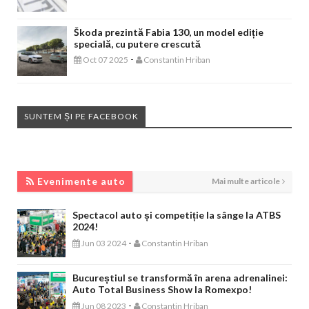
Škoda prezintă Fabia 130, un model ediție
specială, cu putere crescută
-
Oct 07 2025
Constantin Hriban
SUNTEM ȘI PE FACEBOOK
EVENIMENTE AUTO
Evenimente auto
Mai multe articole
Spectacol auto și competiție la sânge la ATBS
2024!
-
Jun 03 2024
Constantin Hriban
Bucureștiul se transformă în arena adrenalinei:
Auto Total Business Show la Romexpo!
-
Jun 08 2023
Constantin Hriban