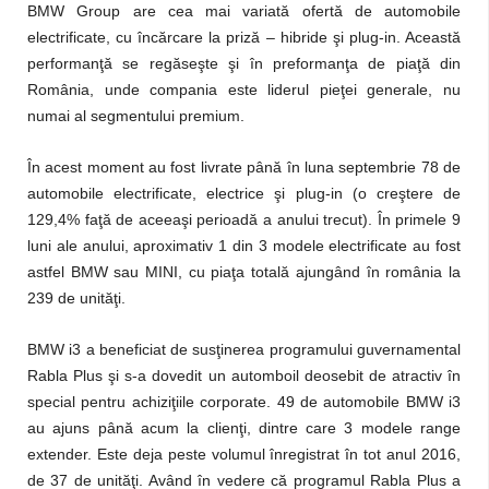
BMW Group are cea mai variată ofertă de automobile
electrificate, cu încărcare la priză – hibride şi plug-in. Această
performanţă se regăseşte şi în preformanţa de piaţă din
România, unde compania este liderul pieţei generale, nu
numai al segmentului premium.
În acest moment au fost livrate până în luna septembrie 78 de
automobile electrificate, electrice şi plug-in (o creştere de
129,4% faţă de aceeaşi perioadă a anului trecut). În primele 9
luni ale anului, aproximativ 1 din 3 modele electrificate au fost
astfel BMW sau MINI, cu piaţa totală ajungând în românia la
239 de unităţi.
BMW i3 a beneficiat de susţinerea programului guvernamental
Rabla Plus şi s-a dovedit un automboil deosebit de atractiv în
special pentru achiziţiile corporate. 49 de automobile BMW i3
au ajuns până acum la clienţi, dintre care 3 modele range
extender. Este deja peste volumul înregistrat în tot anul 2016,
de 37 de unităţi. Având în vedere că programul Rabla Plus a