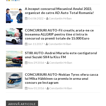
A inceput concursul Mecanicul Anului 2022,
organizat de catre AD Auto Total Romania!
-
Oct 06 2022
Constantin Hriban
CONCURSURI AUTO-Fii creativ, arata-ne ce
inseamna ALLGRIP pentru tine si intra in
concursul cu premii totale de 15.000 Euro
-
Jan 11 2017
Constantin Hriban
STIRI AUTO-Andrei Murariu este castigatorul
unui Suzuki SX4 la Kiss FM
-
Nov 29 2016
Constantin Hriban
CONCURSURI AUTO-Nokian Tyres ofera casca
lui Mika Häkkinen ca premiu in urma unui
concurs pe Instagram
-
Nov 01 2016
Constantin Hriban
ARHIVĂ ARTICOLE