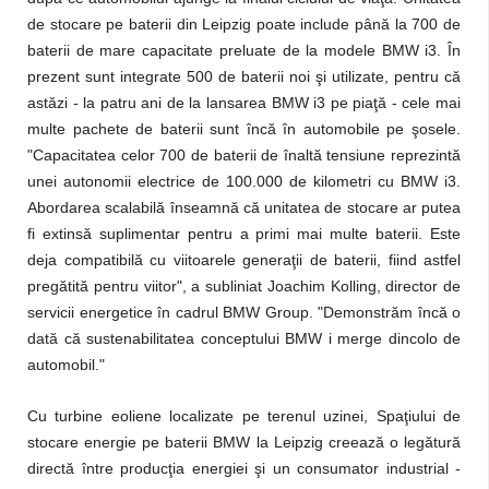
de stocare pe baterii din Leipzig poate include până la 700 de
baterii de mare capacitate preluate de la modele BMW i3. În
prezent sunt integrate 500 de baterii noi şi utilizate, pentru că
astăzi - la patru ani de la lansarea BMW i3 pe piaţă - cele mai
multe pachete de baterii sunt încă în automobile pe şosele.
"Capacitatea celor 700 de baterii de înaltă tensiune reprezintă
unei autonomii electrice de 100.000 de kilometri cu BMW i3.
Abordarea scalabilă înseamnă că unitatea de stocare ar putea
fi extinsă suplimentar pentru a primi mai multe baterii. Este
deja compatibilă cu viitoarele generaţii de baterii, fiind astfel
pregătită pentru viitor", a subliniat Joachim Kolling, director de
servicii energetice în cadrul BMW Group. "Demonstrăm încă o
dată că sustenabilitatea conceptului BMW i merge dincolo de
automobil."
Cu turbine eoliene localizate pe terenul uzinei, Spaţiului de
stocare energie pe baterii BMW la Leipzig creează o legătură
directă între producţia energiei şi un consumator industrial -