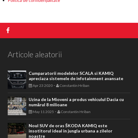
Politica de confidențialitate
Articole aleatorii
Cumparatorii modelelor SCALA si KAMIQ
apreciaza sistemele de infotainment avansate
-
Apr 23 2020
Constantin Hriban
Uzina de la Mioveni a produs vehiculul Dacia cu
numărul 8 milioane
-
May 11 2025
Constantin Hriban
Noul SUV de oras ŠKODA KAMIQ este
insotitorul ideal in jungla urbana a zilelor
noastre