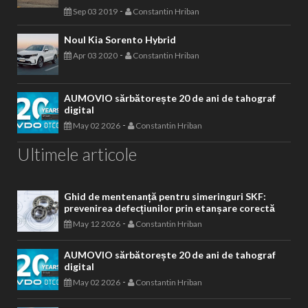
-
Sep 03 2019
Constantin Hriban
Noul Kia Sorento Hybrid
-
Apr 03 2020
Constantin Hriban
AUMOVIO sărbătorește 20 de ani de tahograf
digital
-
May 02 2026
Constantin Hriban
Ultimele articole
Ghid de mentenanță pentru simeringuri SKF:
prevenirea defecțiunilor prin etanșare corectă
-
May 12 2026
Constantin Hriban
AUMOVIO sărbătorește 20 de ani de tahograf
digital
-
May 02 2026
Constantin Hriban