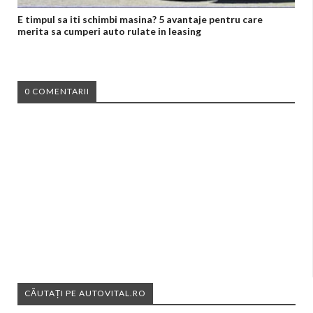
E timpul sa iti schimbi masina? 5 avantaje pentru care
merita sa cumperi auto rulate in leasing
0 COMENTARII
CĂUTAȚI PE AUTOVITAL.RO