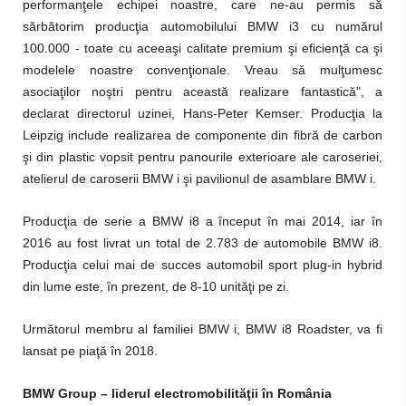
performanţele echipei noastre, care ne-au permis să
sărbătorim producţia automobilului BMW i3 cu numărul
100.000 - toate cu aceeaşi calitate premium şi eficienţă ca şi
modelele noastre convenţionale. Vreau să mulţumesc
asociaţilor noştri pentru această realizare fantastică", a
declarat directorul uzinei, Hans-Peter Kemser. Producţia la
Leipzig include realizarea de componente din fibră de carbon
şi din plastic vopsit pentru panourile exterioare ale caroseriei,
atelierul de caroserii BMW i şi pavilionul de asamblare BMW i.
Producţia de serie a BMW i8 a început în mai 2014, iar în
2016 au fost livrat un total de 2.783 de automobile BMW i8.
Producţia celui mai de succes automobil sport plug-in hybrid
din lume este, în prezent, de 8-10 unităţi pe zi.
Următorul membru al familiei BMW i, BMW i8 Roadster, va fi
lansat pe piaţă în 2018.
BMW Group – liderul electromobilităţii în România