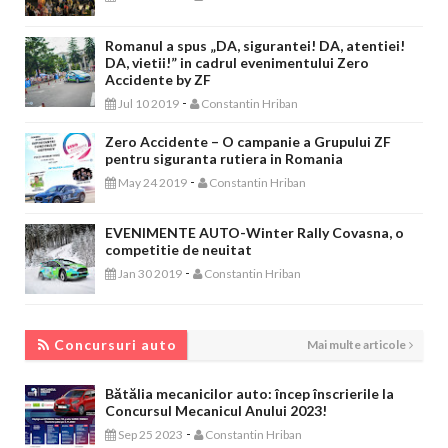
Romanul a spus „DA, sigurantei! DA, atentiei!
DA, vietii!” in cadrul evenimentului Zero
Accidente by ZF
-
Jul 10 2019
Constantin Hriban
Zero Accidente – O campanie a Grupului ZF
pentru siguranta rutiera in Romania
-
May 24 2019
Constantin Hriban
EVENIMENTE AUTO-Winter Rally Covasna, o
competitie de neuitat
-
Jan 30 2019
Constantin Hriban
CONCURSURI AUTO
Concursuri auto
Mai multe articole
Bătălia mecanicilor auto: încep înscrierile la
Concursul Mecanicul Anului 2023!
-
Sep 25 2023
Constantin Hriban