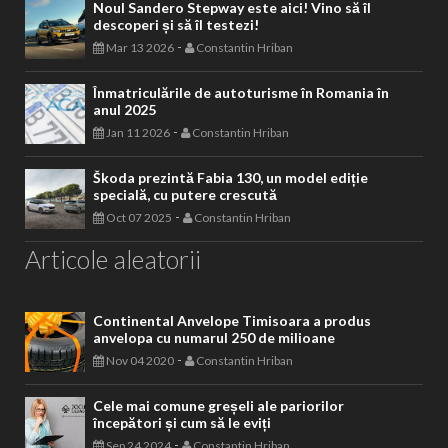
Noul Sandero Stepway este aici! Vino să îl
descoperi și să îl testezi!
-
Mar 13 2026
Constantin Hriban
Înmatriculările de autoturisme în Romania în
anul 2025
-
Jan 11 2026
Constantin Hriban
Škoda prezintă Fabia 130, un model ediție
specială, cu putere crescută
-
Oct 07 2025
Constantin Hriban
Articole aleatorii
Continental Anvelope Timisoara a produs
anvelopa cu numarul 250 de milioane
-
Nov 04 2020
Constantin Hriban
Cele mai comune greșeli ale pariorilor
începători și cum să le eviți
-
Sep 24 2024
Constantin Hriban