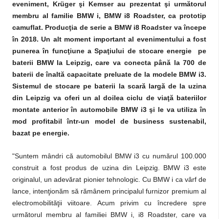
eveniment, Krüger şi Kemser au prezentat şi următorul
membru al familie BMW i, BMW i8 Roadster, ca prototip
camuflat. Producţia de serie a BMW i8 Roadster va începe
în 2018. Un alt moment important al evenimentului a fost
punerea în funcţiune a Spaţiului de stocare energie pe
baterii BMW la Leipzig, care va conecta până la 700 de
baterii de înaltă capacitate preluate de la modele BMW i3.
Sistemul de stocare pe baterii la scară largă de la uzina
din Leipzig va oferi un al doilea ciclu de viaţă bateriilor
montate anterior în automobile BMW i3 şi le va utiliza în
mod profitabil într-un model de business sustenabil,
bazat pe energie.
"Suntem mândri că automobilul BMW i3 cu numărul 100.000
construit a fost produs de uzina din Leipzig. BMW i3 este
originalul, un adevărat pionier tehnologic. Cu BMW i ca vârf de
lance, intenţionăm să rămânem principalul furnizor premium al
electromobilităţii viitoare. Acum privim cu încredere spre
următorul membru al familiei BMW i, i8 Roadster, care va