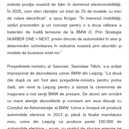
extinde poziţia noastră de lider în domeniul electromobilităţii.
În 2025, vom oferi clienţilor un total de 25 de modele cu tren
de rulare electrificat", a spus Krüger. "În interesul mobilităţii,
astăzi prezentăm şi un concept pentru o a doua utilizare a
bateriilor de înaltă tensiune de la BMW i3. Prin Strategia
NUMBER ONE > NEXT, privim dincolo de automobilul în sine şi
determinăm schimbarea în industria noastră prin abordări şi
modele de business total noi."
Preşedintele-ministru al Saxoniei, Stanislaw Tillich, s-a arătat
impresionat de dezvoltarea uzinei BMW din Leipzig: "La două
zile după ce am fost ales preşedinte-ministru pentru prima
dată, am venit la Leipzig pentru a asistat la ceremonia de
inagurare a noii secţii BMW de presare. De atunci am urmărit
cu mare atenţie dezvoltările şi constant am avut discuţii cu
Consiliul de Administraţie al BMW. Uzina a început să producă
automobile electrice în 2013 şi, până la finalul mandatului
meu, uzina din Leipzig va produce peste 100.000 de
automobile electrice - acum, cu spaţiul de stocare energie pe