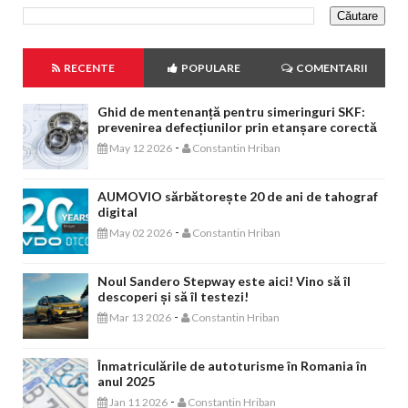
RECENTE
POPULARE
COMENTARII
Ghid de mentenanță pentru simeringuri SKF:
prevenirea defecțiunilor prin etanșare corectă
-
May 12 2026
Constantin Hriban
AUMOVIO sărbătorește 20 de ani de tahograf
digital
-
May 02 2026
Constantin Hriban
Noul Sandero Stepway este aici! Vino să îl
descoperi și să îl testezi!
-
Mar 13 2026
Constantin Hriban
Înmatriculările de autoturisme în Romania în
anul 2025
-
Jan 11 2026
Constantin Hriban