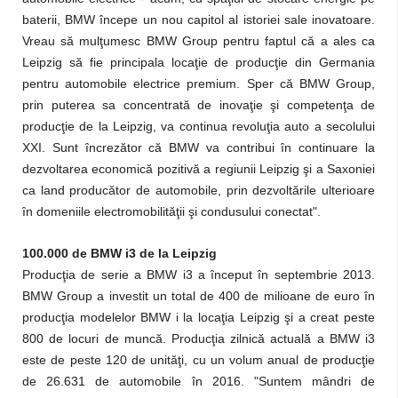
baterii, BMW începe un nou capitol al istoriei sale inovatoare.
Vreau să mulţumesc BMW Group pentru faptul că a ales ca
Leipzig să fie principala locaţie de producţie din Germania
pentru automobile electrice premium. Sper că BMW Group,
prin puterea sa concentrată de inovaţie şi competenţa de
producţie de la Leipzig, va continua revoluţia auto a secolului
XXI. Sunt încrezător că BMW va contribui în continuare la
dezvoltarea economică pozitivă a regiunii Leipzig şi a Saxoniei
ca land producător de automobile, prin dezvoltările ulterioare
în domeniile electromobilităţii şi condusului conectat".
100.000 de BMW i3 de la Leipzig
Producţia de serie a BMW i3 a început în septembrie 2013.
BMW Group a investit un total de 400 de milioane de euro în
producţia modelelor BMW i la locaţia Leipzig şi a creat peste
800 de locuri de muncă. Producţia zilnică actuală a BMW i3
este de peste 120 de unităţi, cu un volum anual de producţie
de 26.631 de automobile în 2016. "Suntem mândri de