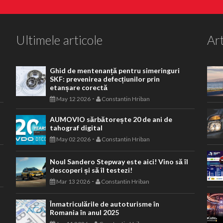
Ultimele articole
Art
Ghid de mentenanță pentru simeringuri
SKF: prevenirea defecțiunilor prin
etanșare corectă
-
May 12 2026
Constantin Hriban
AUMOVIO sărbătorește 20 de ani de
tahograf digital
-
May 02 2026
Constantin Hriban
Noul Sandero Stepway este aici! Vino să îl
descoperi și să îl testezi!
-
Mar 13 2026
Constantin Hriban
Înmatriculările de autoturisme în
Romania în anul 2025