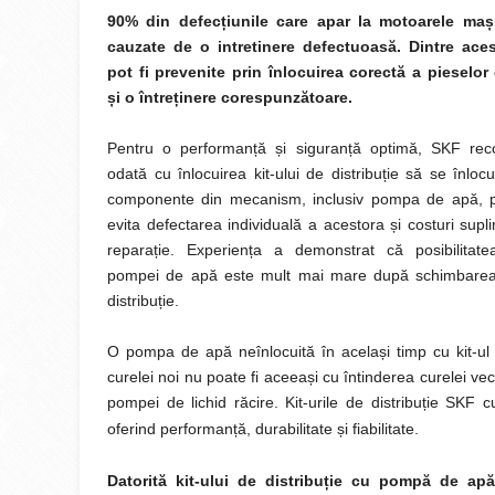
90% din defecțiunile care apar la motoarele mași
cauzate de o intretinere defectuoasă. Dintre ace
pot fi prevenite prin înlocuirea corectă a pieselo
și o întreținere corespunzătoare.
Pentru o performanță și siguranță optimă, SKF re
odată cu înlocuirea kit-ului de distribuție să se înloc
componente din mecanism, inclusiv pompa de apă, 
evita defectarea individuală a acestora și costuri sup
reparație. Experiența a demonstrat că posibilitatea
pompei de apă este mult mai mare după schimbarea 
distribuție.
O pompa de apă neînlocuită în același timp cu kit-ul 
curelei noi nu poate fi aceeași cu întinderea curelei v
pompei de lichid răcire.
Kit-urile de distribuție SK
oferind performanță, durabilitate și fiabilitate.
Datorită kit-ului de distribuție cu pompă de a