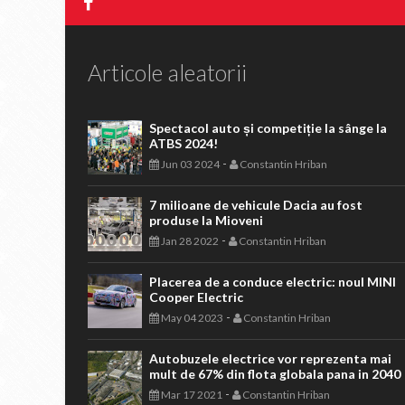
Articole aleatorii
Spectacol auto și competiție la sânge la
ATBS 2024!
-
Jun 03 2024
Constantin Hriban
7 milioane de vehicule Dacia au fost
produse la Mioveni
-
Jan 28 2022
Constantin Hriban
Placerea de a conduce electric: noul MINI
Cooper Electric
-
May 04 2023
Constantin Hriban
Autobuzele electrice vor reprezenta mai
mult de 67% din flota globala pana in 2040
-
Mar 17 2021
Constantin Hriban