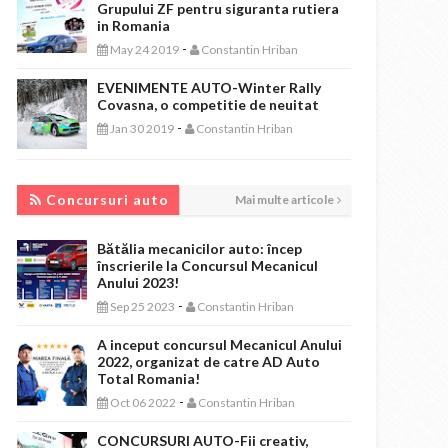
Grupului ZF pentru siguranta rutiera
in Romania
-
May 24 2019
Constantin Hriban
EVENIMENTE AUTO-Winter Rally
Covasna, o competitie de neuitat
-
Jan 30 2019
Constantin Hriban
CONCURSURI AUTO
Concursuri auto
Mai multe articole
Bătălia mecanicilor auto: încep
înscrierile la Concursul Mecanicul
Anului 2023!
-
Sep 25 2023
Constantin Hriban
A inceput concursul Mecanicul Anului
2022, organizat de catre AD Auto
Total Romania!
-
Oct 06 2022
Constantin Hriban
CONCURSURI AUTO-Fii creativ,