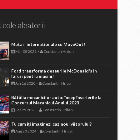
icole aleatorii
Mutari internationale cu MoveOut!
-
Mar 08 2021
Constantin Hriban
Ford transforma deseurile McDonald's in
faruri pentru masini!
-
Jan 16 2020
Constantin Hriban
Bătălia mecanicilor auto: încep înscrierile la
Concursul Mecanicul Anului 2023!
-
Sep 25 2023
Constantin Hriban
Tu cum îți imaginezi cazinoul viitorului?
-
Aug 20 2024
Constantin Hriban