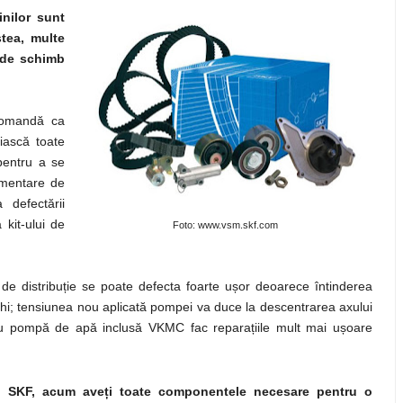
nilor sunt
stea, multe
r de schimb
comandă ca
uiască toate
pentru a se
limentare de
 defectării
kit-ului de
Foto: www.vsm.skf.com
de distribuție se poate defecta foarte ușor deoarece întinderea
echi; tensiunea nou aplicată pompei va duce la descentrarea axului
F cu pompă de apă inclusă VKMC fac reparațiile mult mai ușoare
pă SKF, acum aveți toate componentele necesare pentru o