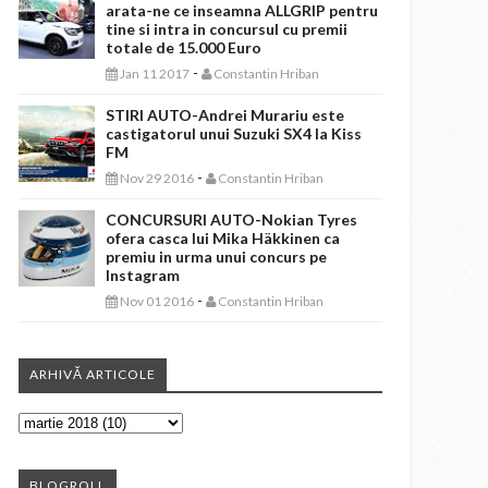
arata-ne ce inseamna ALLGRIP pentru
tine si intra in concursul cu premii
totale de 15.000 Euro
-
Jan 11 2017
Constantin Hriban
STIRI AUTO-Andrei Murariu este
castigatorul unui Suzuki SX4 la Kiss
FM
-
Nov 29 2016
Constantin Hriban
CONCURSURI AUTO-Nokian Tyres
ofera casca lui Mika Häkkinen ca
premiu in urma unui concurs pe
Instagram
-
Nov 01 2016
Constantin Hriban
ARHIVĂ ARTICOLE
BLOGROLL