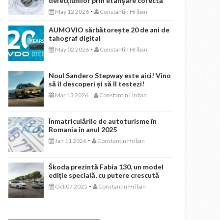
defecțiunilor prin etanșare corectă
-
May 12 2026
Constantin Hriban
AUMOVIO sărbătorește 20 de ani de
tahograf digital
-
May 02 2026
Constantin Hriban
Noul Sandero Stepway este aici! Vino
să îl descoperi și să îl testezi!
-
Mar 13 2026
Constantin Hriban
Înmatriculările de autoturisme în
Romania în anul 2025
-
Jan 11 2026
Constantin Hriban
Škoda prezintă Fabia 130, un model
ediție specială, cu putere crescută
-
Oct 07 2025
Constantin Hriban