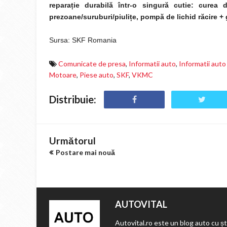
reparație durabilă într-o singură cutie: curea d
prezoane/suruburi/piulițe, pompă de lichid răcire + 
Sursa: SKF Romania
Comunicate de presa
,
Informatii auto
,
Informatii auto
Motoare
,
Piese auto
,
SKF
,
VKMC
Distribuie:
Următorul
Postare mai nouă
AUTOVITAL
Autovital.ro este un blog auto cu ști