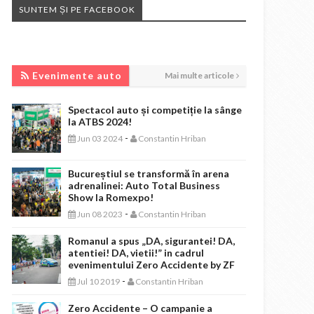
SUNTEM ȘI PE FACEBOOK
EVENIMENTE AUTO
Evenimente auto
Mai multe articole
Spectacol auto și competiție la sânge
la ATBS 2024!
-
Jun 03 2024
Constantin Hriban
Bucureștiul se transformă în arena
adrenalinei: Auto Total Business
Show la Romexpo!
-
Jun 08 2023
Constantin Hriban
Romanul a spus „DA, sigurantei! DA,
atentiei! DA, vietii!” in cadrul
evenimentului Zero Accidente by ZF
-
Jul 10 2019
Constantin Hriban
Zero Accidente – O campanie a