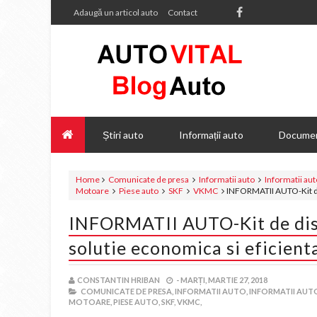
Adaugă un articol auto
Contact
Știri auto
Informații auto
Documen
Home
Comunicate de presa
Informatii auto
Informatii au
Motoare
Piese auto
SKF
VKMC
INFORMATII AUTO-Kit de 
INFORMATII AUTO-Kit de dist
solutie economica si eficient
CONSTANTIN HRIBAN
-
MARȚI, MARTIE 27, 2018
COMUNICATE DE PRESA,
INFORMATII AUTO,
INFORMATII AUTO
MOTOARE,
PIESE AUTO,
SKF,
VKMC,