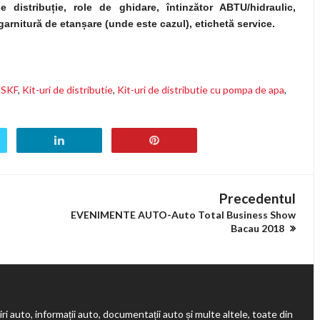
e distribuție, role de ghidare, întinzător ABTU/hidraulic,
garnitură de etanșare (unde este cazul), etichetă service.
 SKF
,
Kit-uri de distributie
,
Kit-uri de distributie cu pompa de apa
,
Precedentul
EVENIMENTE AUTO-Auto Total Business Show
Bacau 2018
ri auto, informații auto, documentații auto și multe altele, toate din