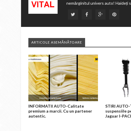
nemărginitul univers auto! Haideți 
ARTICOLE ASEMĂNĂTOARE
INFORMATII AUTO-Calitate
STIRI AUTO-
premium a marcii. Cu un partener
suspensiile p
autentic.
Jaguar I-PAC