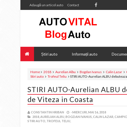
Adaugă un articol auto
Contact
Știri auto
Informații auto
Documen
Home
2018
Aurelian Albu
Bogdan Ivanus
Calin Lazar
Stiri auto
Trofeul Teliu
STIRI AUTO-Aurelian ALBU debuteaza i
STIRI AUTO-Aurelian ALBU d
de Viteza in Coasta
CONSTANTIN HRIBAN
-
MIERCURI, MAI 16, 2018
2018,
AURELIAN ALBU,
BOGDAN IVANUS,
CALIN LAZAR,
CAMPIO
STIRI AUTO,
TROFEUL TELIU,