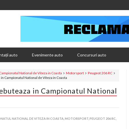
tații auto
Evenimente auto
Concursuri auto
Campionatul National de Viteza in Coasta
Motorsport
Peugeot 206 RC
n Campionatul National de Viteza in Coasta
ebuteaza in Campionatul National
NATUL NATIONAL DE VITEZA IN COASTA,
MOTORSPORT,
PEUGEOT 206 RC,