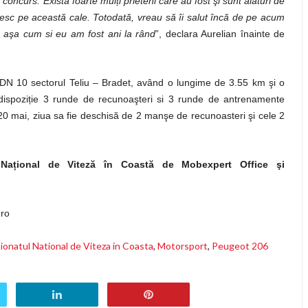
concurs. Există foarte mulți prieteni care au fost şi sunt alături de
esc pe această cale. Totodată, vreau să îi salut încă de pe acum
i, aşa cum si eu am fost ani la rând
”, declara Aurelian înainte de
 DN 10 sectorul Teliu – Bradet, având o lungime de 3.55 km şi o
 dispoziție 3 runde de recunoaşteri si 3 runde de antrenamente
 mai, ziua sa fie deschisă de 2 manşe de recunoasteri şi cele 2
Național de Viteză în Coastă de Mobexpert Office şi
.ro
onatul National de Viteza in Coasta
,
Motorsport
,
Peugeot 206