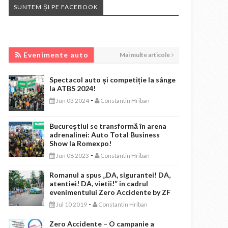
SUNTEM ȘI PE FACEBOOK
EVENIMENTE AUTO
Evenimente auto
Mai multe articole
Spectacol auto și competiție la sânge
la ATBS 2024!
-
Jun 03 2024
Constantin Hriban
Bucureștiul se transformă în arena
adrenalinei: Auto Total Business
Show la Romexpo!
-
Jun 08 2023
Constantin Hriban
Romanul a spus „DA, sigurantei! DA,
atentiei! DA, vietii!” in cadrul
evenimentului Zero Accidente by ZF
-
Jul 10 2019
Constantin Hriban
Zero Accidente – O campanie a