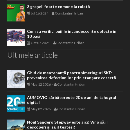
3 greșeli foarte comune la ruletă
-
Jul 16 2024
Constantin Hriban
Cum sa verifici bujiile incandescente defecte in
10 pasi
-
Oct 07 2021
Constantin Hriban
Ultimele articole
Ghid de mentenanță pentru simeringuri SKF:
prevenirea defecțiunilor prin etanșare corectă
-
May 12 2026
Constantin Hriban
AUMOVIO sărbătorește 20 de ani de tahograf
digital
-
May 02 2026
Constantin Hriban
Noul Sandero Stepway este aici! Vino să îl
descoperi și să îl testezi!