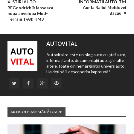
STIRI AUTO-
INFORMATII AUTO-Titi
Aur la Raliul Moldovei
BFGoodrich® lanseaza
Bacau
noua anvelopa Mud-
Terrain T/A® KM3
AUTOVITAL
Autovital.ro este un blog auto cu știri auto,
informații auto, documentații auto și multe
altele, toate din nemărginitul univers auto!
Haideți să îl descoperim împreună!
ARTICOLE ASEMĂNĂTOARE