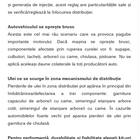
și generația de injecție, acest reglaj are particularitățile sale și
se verifică/reglează la înlocuirea distribuției.
Autovehiculul se oprește brusc
Acesta este cel mai rău scenariu care va provoca pagube
importante motorului. Dacă mașina se oprește brusc,
componentele afectate prin ruperea curelei vor fi: supape,
culbutori, tacheți, arbore/i cu came, chiulasa, pistoane. Nu se
aplică aceleași daune colaterale la toți producătorii auto.
Ulei ce se scurge în zona mecanismului de distribuție
Pierderile de ulei în zona distribuției pot apărea în principal din
îmbătrânirea/defectarea a trei componente: garniture
capacului de arbore/i cu came, simeringul etanșare arbore
cotit, simeringul de etanșare arbore/i cu came. În cazurile
automobilelor foarte vechi pot aparea pierderi de ulei prin
garnitura de chiulasă.
Pentru performanță, durabilitate și fiabilitate alegeți kit-uri