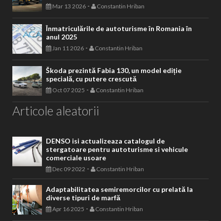
-
Mar 13 2026
Constantin Hriban
Înmatriculările de autoturisme în Romania în
anul 2025
-
Jan 11 2026
Constantin Hriban
Škoda prezintă Fabia 130, un model ediție
specială, cu putere crescută
-
Oct 07 2025
Constantin Hriban
Articole aleatorii
DENSO isi actualizeaza catalogul de
stergatoare pentru autoturisme si vehicule
comerciale usoare
-
Dec 09 2022
Constantin Hriban
Adaptabilitatea semiremorcilor cu prelată la
diverse tipuri de marfă
-
Apr 16 2025
Constantin Hriban