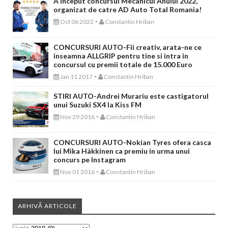
A inceput concursul Mecanicul Anului 2022,
organizat de catre AD Auto Total Romania!
-
Oct 06 2022
Constantin Hriban
CONCURSURI AUTO-Fii creativ, arata-ne ce
inseamna ALLGRIP pentru tine si intra in
concursul cu premii totale de 15.000 Euro
-
Jan 11 2017
Constantin Hriban
STIRI AUTO-Andrei Murariu este castigatorul
unui Suzuki SX4 la Kiss FM
-
Nov 29 2016
Constantin Hriban
CONCURSURI AUTO-Nokian Tyres ofera casca
lui Mika Häkkinen ca premiu in urma unui
concurs pe Instagram
-
Nov 01 2016
Constantin Hriban
ARHIVĂ ARTICOLE