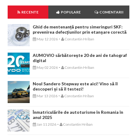
RECENTE
POPULARE
COMENTARII
Ghid de mentenanță pentru simeringuri SKF:
prevenirea defecțiunilor prin etanșare corectă
-
May 12 2026
Constantin Hriban
AUMOVIO sărbătorește 20 de ani de tahograf
digital
-
May 02 2026
Constantin Hriban
Noul Sandero Stepway este aici! Vino să îl
descoperi și să îl testezi!
-
Mar 13 2026
Constantin Hriban
Înmatriculările de autoturisme în Romania în
anul 2025
-
Jan 11 2026
Constantin Hriban