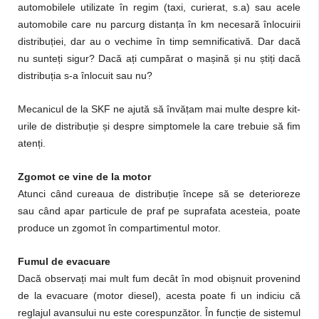
automobilele utilizate în regim (taxi, curierat, s.a) sau acele
automobile care nu parcurg distanța în km necesară înlocuirii
distribuției, dar au o vechime în timp semnificativă. Dar dacă
nu sunteți sigur? Dacă ați cumpărat o mașină și nu știți dacă
distribuția s-a înlocuit sau nu?
Mecanicul de la SKF ne ajută să învățam mai multe despre kit-
urile de distribuție și despre simptomele la care trebuie să fim
atenți.
Zgomot ce vine de la motor
Atunci când cureaua de distribuție începe să se deterioreze
sau când apar particule de praf pe suprafata acesteia, poate
produce un zgomot în compartimentul motor.
Fumul de evacuare
Dacă observați mai mult fum decât în ​​mod obișnuit provenind
de la evacuare (motor diesel), acesta poate fi un indiciu că
reglajul avansului nu este corespunzător. În funcție de sistemul