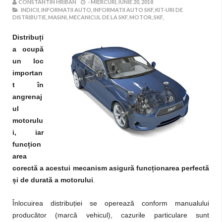
CONSTANTIN HRIBAN
-
MIERCURI, IUNIE 20, 2018
INDICII,
INFORMATII AUTO,
INFORMATII AUTO SKF,
KIT-URI DE
DISTRIBUTIE,
MASINI,
MECANICUL DE LA SKF,
MOTOR,
SKF,
Distribuți
a ocupă
un loc
importan
t în
angrenaj
ul
motorulu
i, iar
funcțion
area
corectă a acestui mecanism asigură funcționarea perfectă
și de durată a motorului
.
Î
nlocuirea distribuției se operează conform manualului
producător (marcă vehicul), cazurile particulare sunt