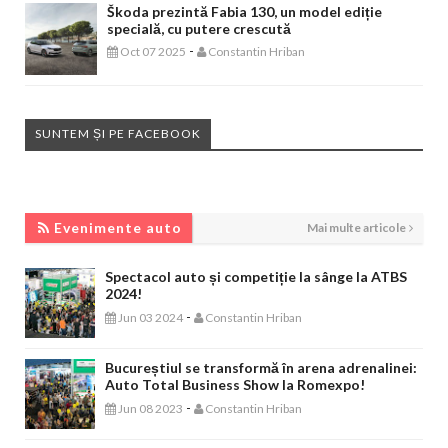
Škoda prezintă Fabia 130, un model ediție
specială, cu putere crescută
-
Oct 07 2025
Constantin Hriban
SUNTEM ȘI PE FACEBOOK
EVENIMENTE AUTO
Evenimente auto
Mai multe articole
Spectacol auto și competiție la sânge la ATBS
2024!
-
Jun 03 2024
Constantin Hriban
Bucureștiul se transformă în arena adrenalinei:
Auto Total Business Show la Romexpo!
-
Jun 08 2023
Constantin Hriban