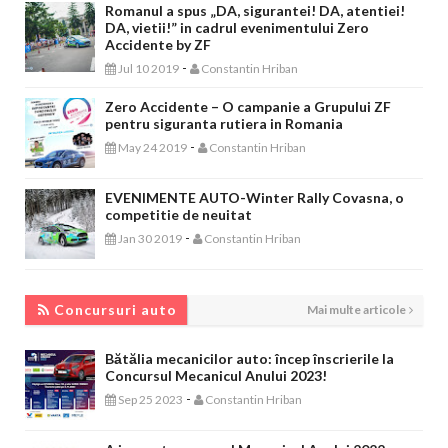
Romanul a spus „DA, sigurantei! DA, atentiei!
DA, vietii!” in cadrul evenimentului Zero
Accidente by ZF
-
Jul 10 2019
Constantin Hriban
Zero Accidente – O campanie a Grupului ZF
pentru siguranta rutiera in Romania
-
May 24 2019
Constantin Hriban
EVENIMENTE AUTO-Winter Rally Covasna, o
competitie de neuitat
-
Jan 30 2019
Constantin Hriban
CONCURSURI AUTO
Concursuri auto
Mai multe articole
Bătălia mecanicilor auto: încep înscrierile la
Concursul Mecanicul Anului 2023!
-
Sep 25 2023
Constantin Hriban