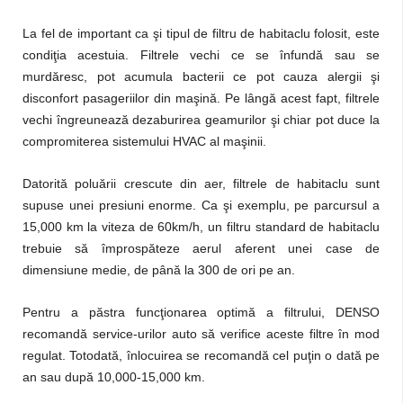
La fel de important ca şi tipul de filtru de habitaclu folosit, este
condiţia acestuia. Filtrele vechi ce se înfundă sau se
murdăresc, pot acumula bacterii ce pot cauza alergii şi
disconfort pasageriilor din maşină. Pe lângă acest fapt, filtrele
vechi îngreunează dezaburirea geamurilor şi chiar pot duce la
compromiterea sistemului HVAC al maşinii.
Datorită poluării crescute din aer, filtrele de habitaclu sunt
supuse unei presiuni enorme. Ca şi exemplu, pe parcursul a
15,000 km la viteza de 60km/h, un filtru standard de habitaclu
trebuie să împrospăteze aerul aferent unei case de
dimensiune medie, de până la 300 de ori pe an.
Pentru a păstra funcţionarea optimă a filtrului, DENSO
recomandă service-urilor auto să verifice aceste filtre în mod
regulat. Totodată, înlocuirea se recomandă cel puţin o dată pe
an sau după 10,000-15,000 km.