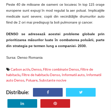
Peste 40 de milioane de oameni ce locuiesc în top 115 oraşe
europene sunt expuşi în mod regulat la aer poluat. Implicaţiile
medicale sunt severe; copiii din vecinătăţile drumurilor auto
fiind de 2 ori mai predispuşi la boli pulmonare şi cancer.
DENSO se adresează acestei probleme globale prin
prioritizarea măsurilor luate în combaterea poluării, parte
din strategia pe termen lung a companiei- 2030.
Sursa: Denso Romania
Carbon activ
,
Denso
,
Filtre combinate Denso
,
Filtre de
habitaclu
,
Filtre de habitaclu Denso
,
Informatii auto
,
Informatii
auto Denso
,
Poluare
,
Substante nocive
Distribuie: