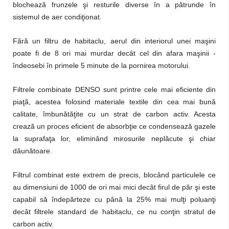
blochează frunzele şi resturile diverse în a pătrunde în
sistemul de aer condiţionat.
Fără un filtru de habitaclu, aerul din interiorul unei maşini
poate fi de 8 ori mai murdar decât cel din afara maşinii -
îndeosebi în primele 5 minute de la pornirea motorului.
Filtrele combinate DENSO sunt printre cele mai eficiente din
piaţă, acestea folosind materiale textile din cea mai bună
calitate, îmbunătăţite cu un strat de carbon activ. Acesta
crează un proces eficient de absorbţie ce condensează gazele
la suprafaţa lor, eliminând mirosurile neplăcute şi chiar
dăunătoare.
Filtrul combinat este extrem de precis, blocând particulele ce
au dimensiuni de 1000 de ori mai mici decât firul de păr şi este
capabil să îndepărteze cu până la 25% mai mulţi poluanţi
decât filtrele standard de habitaclu, ce nu conţin stratul de
carbon activ.