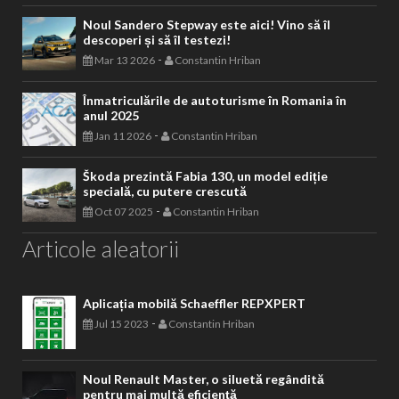
Noul Sandero Stepway este aici! Vino să îl
descoperi și să îl testezi!
-
Mar 13 2026
Constantin Hriban
Înmatriculările de autoturisme în Romania în
anul 2025
-
Jan 11 2026
Constantin Hriban
Škoda prezintă Fabia 130, un model ediție
specială, cu putere crescută
-
Oct 07 2025
Constantin Hriban
Articole aleatorii
Aplicația mobilă Schaeffler REPXPERT
-
Jul 15 2023
Constantin Hriban
Noul Renault Master, o siluetă regândită
pentru mai multă eficiență