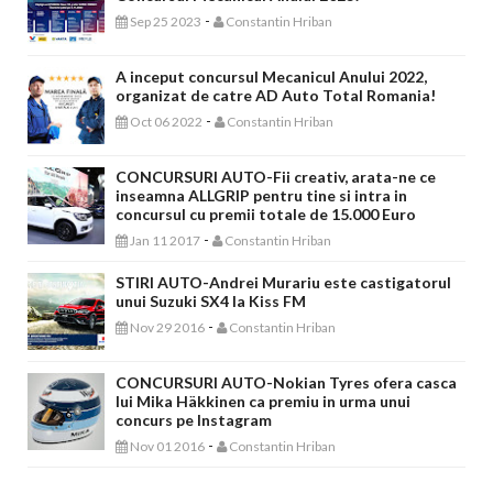
-
Sep 25 2023
Constantin Hriban
A inceput concursul Mecanicul Anului 2022,
organizat de catre AD Auto Total Romania!
-
Oct 06 2022
Constantin Hriban
CONCURSURI AUTO-Fii creativ, arata-ne ce
inseamna ALLGRIP pentru tine si intra in
concursul cu premii totale de 15.000 Euro
-
Jan 11 2017
Constantin Hriban
STIRI AUTO-Andrei Murariu este castigatorul
unui Suzuki SX4 la Kiss FM
-
Nov 29 2016
Constantin Hriban
CONCURSURI AUTO-Nokian Tyres ofera casca
lui Mika Häkkinen ca premiu in urma unui
concurs pe Instagram
-
Nov 01 2016
Constantin Hriban