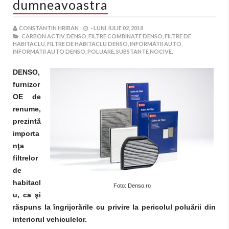
dumneavoastra
CONSTANTIN HRIBAN
-
LUNI, IULIE 02, 2018
CARBON ACTIV,
DENSO,
FILTRE COMBINATE DENSO,
FILTRE DE
HABITACLU,
FILTRE DE HABITACLU DENSO,
INFORMATII AUTO,
INFORMATII AUTO DENSO,
POLUARE,
SUBSTANTE NOCIVE,
DENSO,
furnizor
OE de
renume,
prezintă
importa
nţa
filtrelor
de
habitacl
Foto: Denso.ro
u, ca şi
răspuns la îngrijorările cu privire la pericolul poluării din
interiorul vehiculelor.