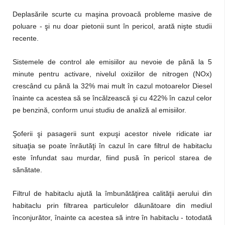
Deplasările scurte cu maşina provoacă probleme masive de
poluare - şi nu doar pietonii sunt în pericol, arată nişte studii
recente.
Sistemele de control ale emisiilor au nevoie de până la 5
minute pentru activare, nivelul oxiziilor de nitrogen (NOx)
crescând cu până la 32% mai mult în cazul motoarelor Diesel
înainte ca acestea să se încălzească şi cu 422% în cazul celor
pe benzină, conform unui studiu de analiză al emisiilor.
Şoferii şi pasagerii sunt expuşi acestor nivele ridicate iar
situaţia se poate înrăutăţi în cazul în care filtrul de habitaclu
este înfundat sau murdar, fiind pusă în pericol starea de
sănătate.
Filtrul de habitaclu ajută la îmbunătăţirea calităţii aerului din
habitaclu prin filtrarea particulelor dăunătoare din mediul
înconjurător, înainte ca acestea să intre în habitaclu - totodată