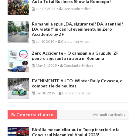
Auto Total Business Show la Romexpo!
-
Jun 08 2023
Constantin Hriban
Romanul a spus „DA, sigurantei! DA, atentiei!
DA, vietii!” in cadrul evenimentului Zero
Accidente by ZF
-
Jul 10 2019
Constantin Hriban
Zero Accidente – O campanie a Grupului ZF
pentru siguranta rutiera in Romania
-
May 24 2019
Constantin Hriban
EVENIMENTE AUTO-Winter Rally Covasna, o
competitie de neuitat
-
Jan 30 2019
Constantin Hriban
CONCURSURI AUTO
Concursuri auto
Mai multe articole
Bătălia mecanicilor auto: încep înscrierile la
Concursul Mecanicul Anului 2023!