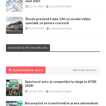
anul 2025
-
Jan 11 2026
Constantin Hriban
Škoda prezintă Fabia 130, un model ediție
specială, cu putere crescută
-
Oct 07 2025
Constantin Hriban
SUNTEM ȘI PE FACEBOOK
EVENIMENTE AUTO
Evenimente auto
Mai multe articole
Spectacol auto și competiție la sânge la ATBS
2024!
-
Jun 03 2024
Constantin Hriban
Bucureștiul se transformă în arena adrenalinei: