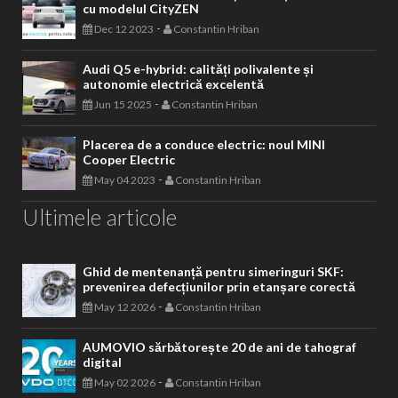
cu modelul CityZEN
-
Dec 12 2023
Constantin Hriban
Audi Q5 e-hybrid: calități polivalente și
autonomie electrică excelentă
-
Jun 15 2025
Constantin Hriban
Placerea de a conduce electric: noul MINI
Cooper Electric
-
May 04 2023
Constantin Hriban
Ultimele articole
Ghid de mentenanță pentru simeringuri SKF:
prevenirea defecțiunilor prin etanșare corectă
-
May 12 2026
Constantin Hriban
AUMOVIO sărbătorește 20 de ani de tahograf
digital
-
May 02 2026
Constantin Hriban