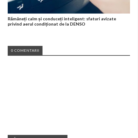
Rămâneți calm și conduceți inteligent: sfaturi avizate
privind aerul condiționat de la DENSO
0 COMENTARII