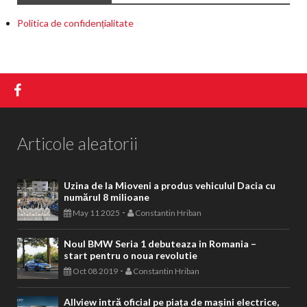
Politica de confidențialitate
Articole aleatorii
Uzina de la Mioveni a produs vehiculul Dacia cu
numărul 8 milioane
-
May 11 2025
Constantin Hriban
Noul BMW Seria 1 debuteaza in Romania –
start pentru o noua revolutie
-
Oct 08 2019
Constantin Hriban
Allview intră oficial pe piața de mașini electrice,