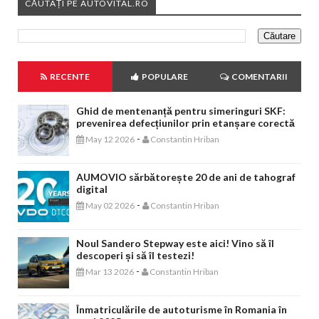
CĂUTAȚI PE AUTOVITAL.RO
RECENTE
POPULARE
COMENTARII
Ghid de mentenanță pentru simeringuri SKF:
prevenirea defecțiunilor prin etanșare corectă
-
May 12 2026
Constantin Hriban
AUMOVIO sărbătorește 20 de ani de tahograf
digital
-
May 02 2026
Constantin Hriban
Noul Sandero Stepway este aici! Vino să îl
descoperi și să îl testezi!
-
Mar 13 2026
Constantin Hriban
Înmatriculările de autoturisme în Romania în