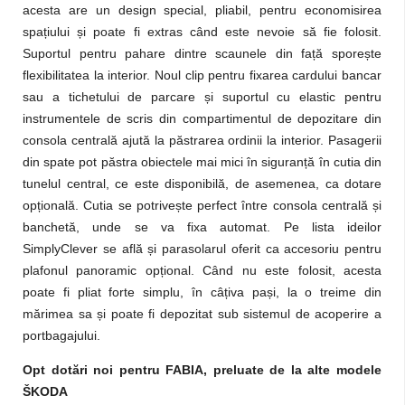
acesta are un design special, pliabil, pentru economisirea
spațiului și poate fi extras când este nevoie să fie folosit.
Suportul pentru pahare dintre scaunele din față sporește
flexibilitatea la interior. Noul clip pentru fixarea cardului bancar
sau a tichetului de parcare și suportul cu elastic pentru
instrumentele de scris din compartimentul de depozitare din
consola centrală ajută la păstrarea ordinii la interior. Pasagerii
din spate pot păstra obiectele mai mici în siguranță în cutia din
tunelul central, ce este disponibilă, de asemenea, ca dotare
opțională. Cutia se potrivește perfect între consola centrală și
banchetă, unde se va fixa automat. Pe lista ideilor
SimplyClever se află și parasolarul oferit ca accesoriu pentru
plafonul panoramic opțional. Când nu este folosit, acesta
poate fi pliat forte simplu, în câțiva pași, la o treime din
mărimea sa și poate fi depozitat sub sistemul de acoperire a
portbagajului.
Opt dotări noi pentru FABIA, preluate de la alte modele
ŠKODA