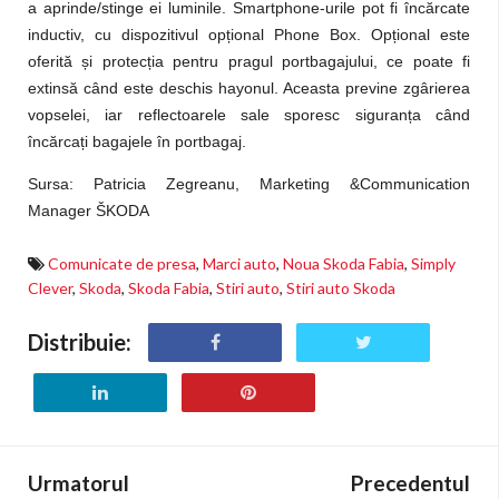
a aprinde/stinge ei luminile. Smartphone-urile pot fi încărcate
inductiv, cu dispozitivul opțional Phone Box. Opțional este
oferită și protecția pentru pragul portbagajului, ce poate fi
extinsă când este deschis hayonul. Aceasta previne zgârierea
vopselei, iar reflectoarele sale sporesc siguranța când
încărcați bagajele în portbagaj.
Sursa: Patricia Zegreanu,
Marketing &Communication
Manager ŠKODA
Comunicate de presa
,
Marci auto
,
Noua Skoda Fabia
,
Simply
Clever
,
Skoda
,
Skoda Fabia
,
Stiri auto
,
Stiri auto Skoda
Distribuie:
Urmatorul
Precedentul