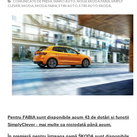
COMUNICATE DE PRESA,
MARCI AUTO,
NOUA SKODA FABIA,
SIMPLY
CLEVER,
SKODA,
SKODA FABIA,
STIRI AUTO,
STIRI AUTO SKODA,
Pentru FABIA sunt disponibile acum 43 de dotări și funcții
SimplyClever - mai multe ca niciodată până acum.
În premieră pentru întreaga gamă ŠKODA sunt disponibile