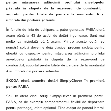
pentru măsurarea adâncimii profilului anvelopelor
păstrată în clapeta de la rezervorul de combustibil,
suportul pentru bilete de parcare la montantul A și
umbrela din portiera șoferului.
În funcție de linia de echipare, a patra generație FABIA oferă
acum până la 43 de astfel de dotări ingenioase. Sunt mai
multe ca niciodată până acum. Printre aceste dotări se
numără soluții devenite deja clasice, precum racleta pentru
gheață cu dispozitiv pentru măsurarea adâncimii profilului
anvelopelor păstrată în clapeta de la rezervorul de
combustibil, suportul pentru bilete de parcare de la montantul
A și umbrela din portiera șoferului.
ŠKODA oferă anumite dotări SimplyClever în premieră
pentru FABIA
ŠKODA oferă cinci soluții SimplyClever în premieră pentru
FABIA, ca de exemplu compartimentul flexibil de depozitare
pentru portbagaj, oferit opțional. Fiind atașat de panoul lateral,