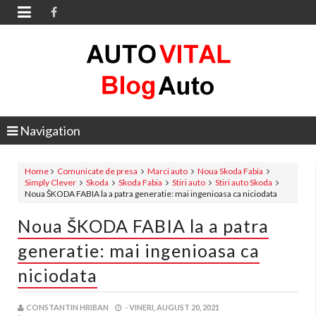

Navigation
Home
Comunicate de presa
Marci auto
Noua Skoda Fabia
Simply Clever
Skoda
Skoda Fabia
Stiri auto
Stiri auto Skoda
Noua ŠKODA FABIA la a patra generatie: mai ingenioasa ca niciodata
Noua ŠKODA FABIA la a patra
generatie: mai ingenioasa ca
niciodata
CONSTANTIN HRIBAN
-
VINERI, AUGUST 20, 2021