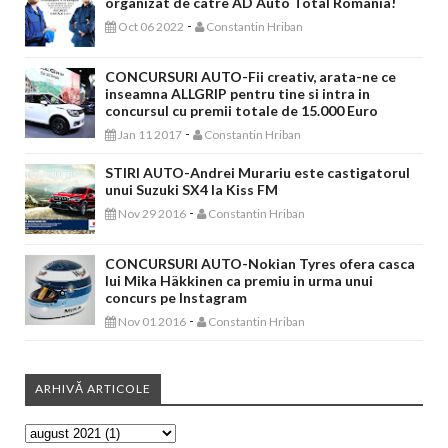
organizat de catre AD Auto Total Romania!
-
Oct 06 2022
Constantin Hriban
CONCURSURI AUTO-Fii creativ, arata-ne ce
inseamna ALLGRIP pentru tine si intra in
concursul cu premii totale de 15.000 Euro
-
Jan 11 2017
Constantin Hriban
STIRI AUTO-Andrei Murariu este castigatorul
unui Suzuki SX4 la Kiss FM
-
Nov 29 2016
Constantin Hriban
CONCURSURI AUTO-Nokian Tyres ofera casca
lui Mika Häkkinen ca premiu in urma unui
concurs pe Instagram
-
Nov 01 2016
Constantin Hriban
ARHIVĂ ARTICOLE