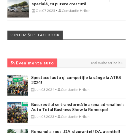
specială, cu putere crescută
-
Oct 07 2025
Constantin Hriban
SUNTEM ȘI PE FACEBOOK
EVENIMENTE AUTO
Evenimente auto
Mai multe articole
Spectacol auto și competiție la sânge la ATBS
2024!
-
Jun 03 2024
Constantin Hriban
Bucureștiul se transformă în arena adrenalinei:
Auto Total Business Show la Romexpo!
-
Jun 08 2023
Constantin Hriban
Romanul a spus „DA, sigurantei! DA, atentiei!