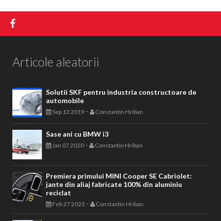
Articole aleatorii
Solutii SKF pentru industria constructoare de
automobile
-
Sep 13 2019
Constantin Hriban
Sase ani cu BMW i3
-
Jan 07 2020
Constantin Hriban
Premiera primului MINI Cooper SE Cabriolet:
jante din aliaj fabricate 100% din aluminiu
reciclat
-
Feb 27 2023
Constantin Hriban