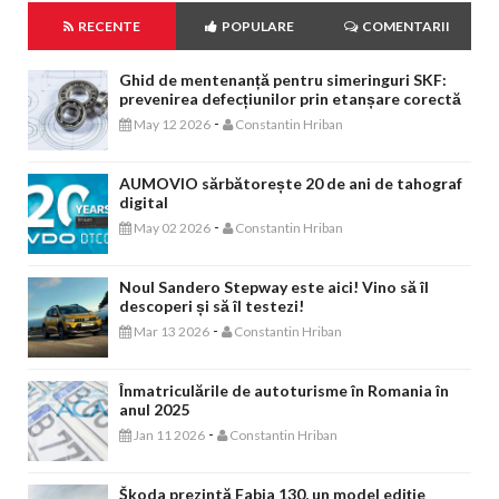
RECENTE
POPULARE
COMENTARII
Ghid de mentenanță pentru simeringuri SKF:
prevenirea defecțiunilor prin etanșare corectă
-
May 12 2026
Constantin Hriban
AUMOVIO sărbătorește 20 de ani de tahograf
digital
-
May 02 2026
Constantin Hriban
Noul Sandero Stepway este aici! Vino să îl
descoperi și să îl testezi!
-
Mar 13 2026
Constantin Hriban
Înmatriculările de autoturisme în Romania în
anul 2025
-
Jan 11 2026
Constantin Hriban
Škoda prezintă Fabia 130, un model ediție