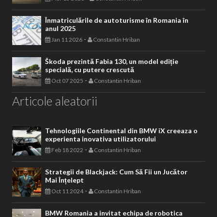
Înmatriculările de autoturisme în Romania în
anul 2025
-
Jan 11 2026
Constantin Hriban
Škoda prezintă Fabia 130, un model ediție
specială, cu putere crescută
-
Oct 07 2025
Constantin Hriban
Articole aleatorii
Tehnologiile Continental din BMW iX creeaza o
experienta inovativa utilizatorului
-
Feb 18 2022
Constantin Hriban
Strategii de Blackjack: Cum Să Fii un Jucător
Mai Înțelept
-
Oct 11 2024
Constantin Hriban
BMW Romania a invitat echipa de robotica