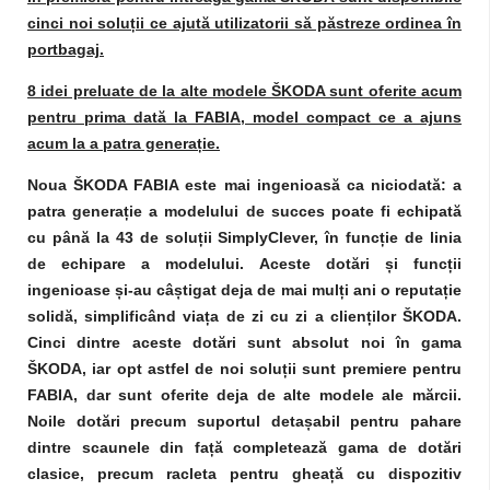
cinci noi soluții ce ajută utilizatorii să păstreze ordinea în
portbagaj.
8 idei preluate de la alte modele ŠKODA sunt oferite acum
pentru prima dată la FABIA, model compact ce a ajuns
acum la a patra generație.
Noua ŠKODA FABIA este mai ingenioasă ca niciodată: a
patra generație a modelului de succes poate fi echipată
cu până la 43 de soluții SimplyClever, în funcție de linia
de echipare a modelului. Aceste dotări și funcții
ingenioase și-au câștigat deja de mai mulți ani o reputație
solidă, simplificând viața de zi cu zi a clienților ŠKODA.
Cinci dintre aceste dotări sunt absolut noi în gama
ŠKODA, iar opt astfel de noi soluții sunt premiere pentru
FABIA, dar sunt oferite deja de alte modele ale mărcii.
Noile dotări precum suportul detașabil pentru pahare
dintre scaunele din față completează gama de dotări
clasice, precum racleta pentru gheață cu dispozitiv