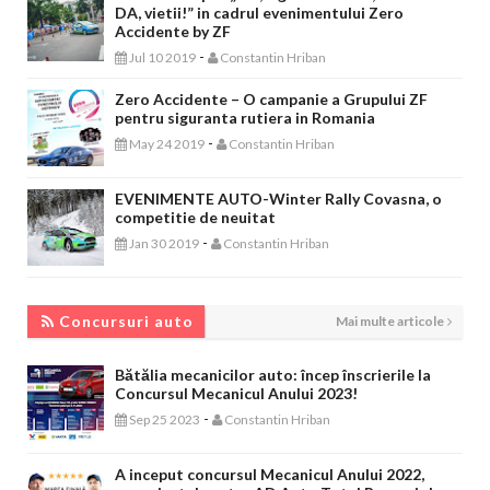
DA, vietii!” in cadrul evenimentului Zero
Accidente by ZF
-
Jul 10 2019
Constantin Hriban
Zero Accidente – O campanie a Grupului ZF
pentru siguranta rutiera in Romania
-
May 24 2019
Constantin Hriban
EVENIMENTE AUTO-Winter Rally Covasna, o
competitie de neuitat
-
Jan 30 2019
Constantin Hriban
CONCURSURI AUTO
Concursuri auto
Mai multe articole
Bătălia mecanicilor auto: încep înscrierile la
Concursul Mecanicul Anului 2023!
-
Sep 25 2023
Constantin Hriban
A inceput concursul Mecanicul Anului 2022,