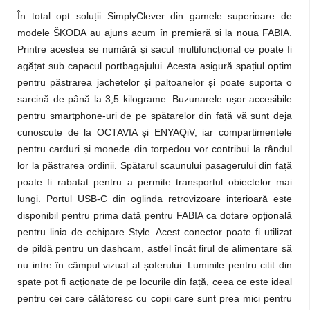
În total opt soluții SimplyClever din gamele superioare de
modele ŠKODA au ajuns acum în premieră și la noua FABIA.
Printre acestea se numără și sacul multifuncțional ce poate fi
agățat sub capacul portbagajului. Acesta asigură spațiul optim
pentru păstrarea jachetelor și paltoanelor și poate suporta o
sarcină de până la 3,5 kilograme. Buzunarele ușor accesibile
pentru smartphone-uri de pe spătarelor din față vă sunt deja
cunoscute de la OCTAVIA și ENYAQiV, iar compartimentele
pentru carduri și monede din torpedou vor contribui la rândul
lor la păstrarea ordinii. Spătarul scaunului pasagerului din față
poate fi rabatat pentru a permite transportul obiectelor mai
lungi. Portul USB-C din oglinda retrovizoare interioară este
disponibil pentru prima dată pentru FABIA ca dotare opțională
pentru linia de echipare Style. Acest conector poate fi utilizat
de pildă pentru un dashcam, astfel încât firul de alimentare să
nu intre în câmpul vizual al șoferului. Luminile pentru citit din
spate pot fi acționate de pe locurile din față, ceea ce este ideal
pentru cei care călătoresc cu copii care sunt prea mici pentru