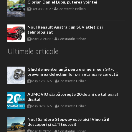
Ciprian Daniel Lupu, puterea vointei
-
Oct 03 2019
Constantin Hriban
Noul Renault Austral: un SUV atletic si
tehnologizat
-
Mar 03 2022
Constantin Hriban
Ultimele articole
Ghid de mentenanță pentru simeringuri SKF:
prevenirea defecțiunilor prin etanșare corectă
-
May 12 2026
Constantin Hriban
AUMOVIO sărbătorește 20 de ani de tahograf
digital
-
May 02 2026
Constantin Hriban
Noul Sandero Stepway este aici! Vino să îl
descoperi și să îl testezi!
-
Mar 13 2026
Constantin Hriban