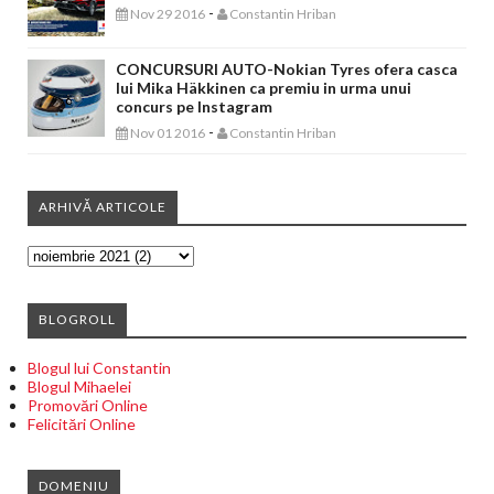
-
Nov 29 2016
Constantin Hriban
CONCURSURI AUTO-Nokian Tyres ofera casca
lui Mika Häkkinen ca premiu in urma unui
concurs pe Instagram
-
Nov 01 2016
Constantin Hriban
ARHIVĂ ARTICOLE
BLOGROLL
Blogul lui Constantin
Blogul Mihaelei
Promovări Online
Felicitări Online
DOMENIU