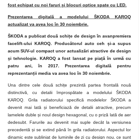
fost echipat cu noi faruri și blocuri optice spate cu LED.
Prezentarea digitală a modelului ŠKODA KAROQ
actualizat va avea loc în 30 noiembrie.
ŠKODA a publicat două schițe de design în avanpremiera
facelift-ului KAROQ. Producătorul auto ceh și-a supus
acum SUV-ul compact unor actualizări atractive de design
și tehnologie. KAROQ a fost lansat pe piață în urmă cu
patru ani, în 2017. Prezentarea digitală pentru
reprezentanții media va avea loc în 30 noiembrie.
Una dintre cele două schițe prezintă partea frontală nouă
distinctivă, cu detalii împrospătate a modelului ŠKODA
KAROQ. Grila radiatorului specifică modelelor ŠKODA a
devenit mai lată și beneficiază de detalii atractive, precum
lamelele duble și noul design hexagonal, cu o priză lată de aer
dedesubt. Farurile au devenit mai suple decât la versiunea
precedentă și se extind până în grila radiatorului. Aspectul lor
dinamic este subliniat de luminile de zi cu design nou, ce sunt