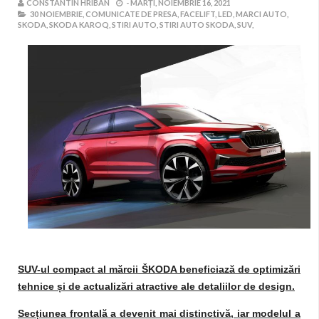
CONSTANTIN HRIBAN
-
MARȚI, NOIEMBRIE 16, 2021
30 NOIEMBRIE,
COMUNICATE DE PRESA,
FACELIFT,
LED,
MARCI AUTO,
SKODA,
SKODA KAROQ,
STIRI AUTO,
STIRI AUTO SKODA,
SUV,
SUV-ul compact al mărcii ŠKODA beneficiază de optimizări
tehnice și de actualizări atractive ale detaliilor de design.
Secțiunea frontală a devenit mai distinctivă, iar modelul a