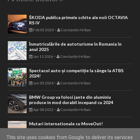
ŠKODA publica primele schite ale noii OCTAVIA
RS iV
-
Feb 05 2020
Constantin Hriban
Înmatriculările de autoturisme în Romania în
anul 2025
-
Jan 11 2026
Constantin Hriban
Spectacol auto și competiție la sânge la ATBS
2024!
-
Jun 03 2024
Constantin Hriban
BMW Group va folosi jante din aluminiu
produse in mod durabil incepand cu 2024
-
Apr 08 2022
Constantin Hriban
Mutari internationale cu MoveOut!
-
Mar 08 2021
Constantin Hriban
This site uses cookies from Google to deliver its services