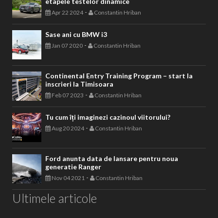
etapele testelor dinamice
-
Apr 22 2024
Constantin Hriban
Sase ani cu BMW i3
-
Jan 07 2020
Constantin Hriban
Continental Entry Training Program – start la
inscrieri la Timisoara
-
Feb 07 2023
Constantin Hriban
Tu cum îți imaginezi cazinoul viitorului?
-
Aug 20 2024
Constantin Hriban
Ford anunta data de lansare pentru noua
generatie Ranger
-
Nov 04 2021
Constantin Hriban
Ultimele articole