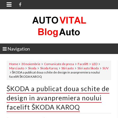

Navigation
Home
30 noiembrie
Comunicate de presa
Facelift
LED
Marci auto
Skoda
Skoda Karoq
Stiri auto
Stiri auto Skoda
SUV
ŠKODA a publicat doua schite de design in avanpremiera noului
facelift ŠKODA KAROQ
ŠKODA a publicat doua schite de
design in avanpremiera noului
facelift ŠKODA KAROQ