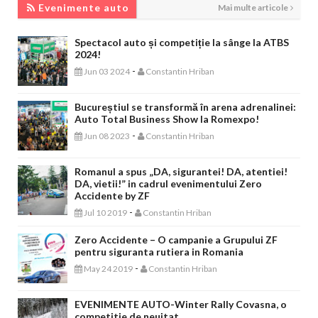
Evenimente auto
Mai multe articole
Spectacol auto și competiție la sânge la ATBS
2024!
-
Jun 03 2024
Constantin Hriban
Bucureștiul se transformă în arena adrenalinei:
Auto Total Business Show la Romexpo!
-
Jun 08 2023
Constantin Hriban
Romanul a spus „DA, sigurantei! DA, atentiei!
DA, vietii!” in cadrul evenimentului Zero
Accidente by ZF
-
Jul 10 2019
Constantin Hriban
Zero Accidente – O campanie a Grupului ZF
pentru siguranta rutiera in Romania
-
May 24 2019
Constantin Hriban
EVENIMENTE AUTO-Winter Rally Covasna, o
competitie de neuitat