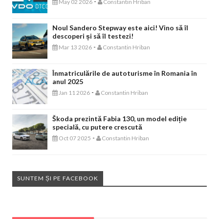
-
May 02 2026
Constantin Hriban
Noul Sandero Stepway este aici! Vino să îl
descoperi și să îl testezi!
-
Mar 13 2026
Constantin Hriban
Înmatriculările de autoturisme în Romania în
anul 2025
-
Jan 11 2026
Constantin Hriban
Škoda prezintă Fabia 130, un model ediție
specială, cu putere crescută
-
Oct 07 2025
Constantin Hriban
SUNTEM ȘI PE FACEBOOK
EVENIMENTE AUTO