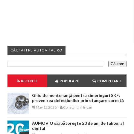
CĂUTAȚI PE AUTOVITAL.RO
RECENTE
POPULARE
COMENTARII
Ghid de mentenanță pentru simeringuri SKF:
prevenirea defecțiunilor prin etanșare corectă
-
May 12 2026
Constantin Hriban
AUMOVIO sărbătorește 20 de ani de tahograf
digital