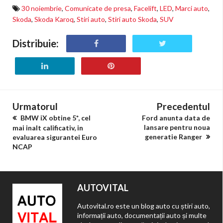
30 noiembrie
,
Comunicate de presa
,
Facelift
,
LED
,
Marci auto
,
Skoda
,
Skoda Karoq
,
Stiri auto
,
Stiri auto Skoda
,
SUV
Distribuie:
Urmatorul
Precedentul
BMW iX obtine 5*, cel
Ford anunta data de
lansare pentru noua
mai inalt calificativ, in
generatie Ranger
evaluarea sigurantei Euro
NCAP
AUTOVITAL
Autovital.ro este un blog auto cu știri auto,
informații auto, documentații auto și multe