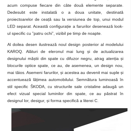
acum compuse fiecare din câte două elemente separate.
Dedesubt este instalată o a doua unitate, destinată
proiectoarelor de ceață sau la versiunea de top, unui modul
LED separat. Această configurație a farurilor desenează look-
ul specific cu ”patru ochi”, vizibil pe timp de noapte.
Al doilea desen ilustrează noul design posterior al modelului
KAROQ. Alături de eleronul mai lung și de actualizarea
designului măștii din spate cu difuzor negru, atrag atenția și
blocurile optice spate, ce au, de asemenea, un design nou,
mai tăios. Asemeni farurilor, și acestea au devenit mai suple și
accentuează lățimea automobilului. Semnătura luminoasă în
stil specific ŠKODA, cu structurile sale cristaline adaugă un
efect vizual special luminilor din spate, ce au păstrat în
designul lor, desigur, și forma specifică a literei C.