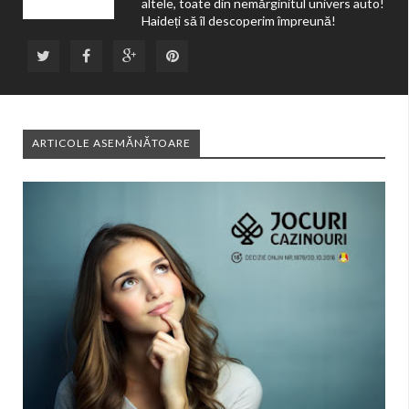
altele, toate din nemărginitul univers auto!
Haideți să îl descoperim împreună!
ARTICOLE ASEMĂNĂTOARE