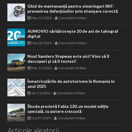
Ghid de mentenanță pentru simeringuri SKF:
prevenirea defecțiunilor prin etanșare corectă
-
May 12 2026
Constantin Hriban
AUMOVIO sărbătorește 20 de ani de tahograf
digital
-
May 02 2026
Constantin Hriban
Noul Sandero Stepway este aici! Vino să îl
descoperi și să îl testezi!
-
Mar 13 2026
Constantin Hriban
Înmatriculările de autoturisme în Romania în
anul 2025
-
Jan 11 2026
Constantin Hriban
Škoda prezintă Fabia 130, un model ediție
specială, cu putere crescută
-
Oct 07 2025
Constantin Hriban
Articole aleatorii