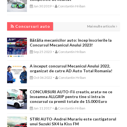
-
Jan 30 2019
Constantin Hriban
CONCURSURI AUTO
Concursuri auto
Mai multe articole
Bătălia mecanicilor auto: încep înscrierile la
Concursul Mecanicul Anului 2023!
-
Sep 25 2023
Constantin Hriban
A inceput concursul Mecanicul Anului 2022,
organizat de catre AD Auto Total Romania!
-
Oct 06 2022
Constantin Hriban
CONCURSURI AUTO-Fii creativ, arata-ne ce
inseamna ALLGRIP pentru tine si intra in
concursul cu premii totale de 15.000 Euro
-
Jan 11 2017
Constantin Hriban
STIRI AUTO-Andrei Murariu este castigatorul
unui Suzuki SX4 la Kiss FM