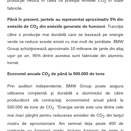
producţie neutră în ceea ce priveşte emisiile CO
în toate
2
fabricile.
Până în prezent, jantele au reprezentat aproximativ 5% din
emisiile de CO
din emisiile generate de furnizori
. Tranziţia
2
către o producţie mai durabilă care se bazează pe energie
verde va reduce aceste emisii cu mai mult de jumătate. BMW
Group achiziţionează aproximativ 10 milioane de jante din aliaj
uşor pe an; 95% dintre acestea sunt fabricate din aluminiu
turnat.
Economii anuale CO
de până la 500.000 de tone
2
Prin audituri independente, BMW Group poate asigura
utilizarea conştientă şi durabilă a aluminiului de către
producătorii săi contractaţi, economisind anual până la
500.000 de tone de CO
. "Energia verde este una dintre cele
2
mai mari pârghii pentru reducerea emisiilor de CO
din lanţul
2
nostru de aprovizionare. Am semnat deja peste 400 de
contracte cu furnizorii noştri, inclusiv furnizori de jante şi