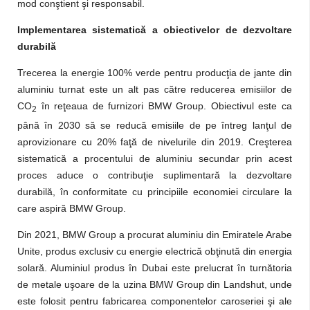
mod conştient şi responsabil.
Implementarea sistematică a obiectivelor de dezvoltare
durabilă
Trecerea la energie 100% verde pentru producţia de jante din
aluminiu turnat este un alt pas către reducerea emisiilor de
CO
în reţeaua de furnizori BMW Group. Obiectivul este ca
2
până în 2030 să se reducă emisiile de pe întreg lanţul de
aprovizionare cu 20% faţă de nivelurile din 2019. Creşterea
sistematică a procentului de aluminiu secundar prin acest
proces aduce o contribuţie suplimentară la dezvoltare
durabilă, în conformitate cu principiile economiei circulare la
care aspiră BMW Group.
Din 2021, BMW Group a procurat aluminiu din Emiratele Arabe
Unite, produs exclusiv cu energie electrică obţinută din energia
solară. Aluminiul produs în Dubai este prelucrat în turnătoria
de metale uşoare de la uzina BMW Group din Landshut, unde
este folosit pentru fabricarea componentelor caroseriei şi ale