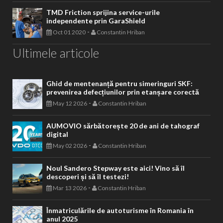
TMD Friction sprijina service-urile
independente prin GaraShield
-
Oct 01 2020
Constantin Hriban
Ultimele articole
Ghid de mentenanță pentru simeringuri SKF:
prevenirea defecțiunilor prin etanșare corectă
-
May 12 2026
Constantin Hriban
AUMOVIO sărbătorește 20 de ani de tahograf
digital
-
May 02 2026
Constantin Hriban
Noul Sandero Stepway este aici! Vino să îl
descoperi și să îl testezi!
-
Mar 13 2026
Constantin Hriban
Înmatriculările de autoturisme în Romania în
anul 2025