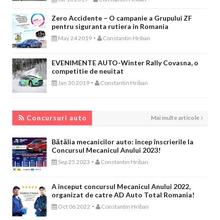
Zero Accidente – O campanie a Grupului ZF
pentru siguranta rutiera in Romania
-
May 24 2019
Constantin Hriban
EVENIMENTE AUTO-Winter Rally Covasna, o
competitie de neuitat
-
Jan 30 2019
Constantin Hriban
CONCURSURI AUTO
Concursuri auto
Mai multe articole
Bătălia mecanicilor auto: încep înscrierile la
Concursul Mecanicul Anului 2023!
-
Sep 25 2023
Constantin Hriban
A inceput concursul Mecanicul Anului 2022,
organizat de catre AD Auto Total Romania!
-
Oct 06 2022
Constantin Hriban