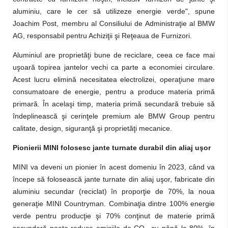
aluminiu, care le cer să utilizeze energie verde", spune
Joachim Post, membru al Consiliului de Administraţie al BMW
AG, responsabil pentru Achiziţii şi Reţeaua de Furnizori.
Aluminiul are proprietăţi bune de reciclare, ceea ce face mai
uşoară topirea jantelor vechi ca parte a economiei circulare.
Acest lucru elimină necesitatea electrolizei, operaţiune mare
consumatoare de energie, pentru a produce materia primă
primară. În acelaşi timp, materia primă secundară trebuie să
îndeplinească şi cerinţele premium ale BMW Group pentru
calitate, design, siguranţă şi proprietăţi mecanice.
Pionierii MINI folosesc jante turnate durabil din aliaj uşor
MINI va deveni un pionier în acest domeniu în 2023, când va
începe să folosească jante turnate din aliaj uşor, fabricate din
aluminiu secundar (reciclat) în proporţie de 70%, la noua
generaţie MINI Countryman. Combinaţia dintre 100% energie
verde pentru producţie şi 70% conţinut de materie primă
secundară poate reduce emisiile de CO
cu până la 80%, în