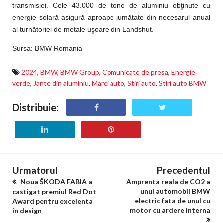
transmisiei. Cele 43.000 de tone de aluminiu obţinute cu
energie solară asigură aproape jumătate din necesarul anual
al turnătoriei de metale uşoare din Landshut.
Sursa: BMW Romania
2024
,
BMW
,
BMW Group
,
Comunicate de presa
,
Energie
verde
,
Jante din aluminiu
,
Marci auto
,
Stiri auto
,
Stiri auto BMW
Distribuie:
Urmatorul
Precedentul
Noua ŠKODA FABIA a
Amprenta reala de CO2 a
unui automobil BMW
castigat premiul Red Dot
electric fata de unul cu
Award pentru excelenta
motor cu ardere interna
in design