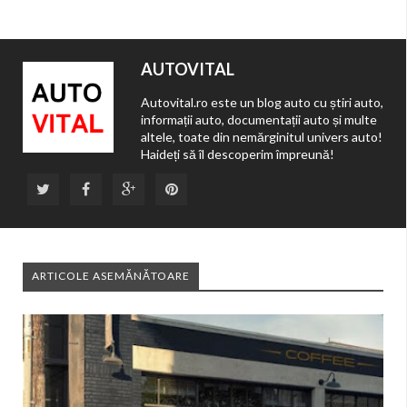
AUTOVITAL
Autovital.ro este un blog auto cu știri auto,
informații auto, documentații auto și multe
altele, toate din nemărginitul univers auto!
Haideți să îl descoperim împreună!
ARTICOLE ASEMĂNĂTOARE