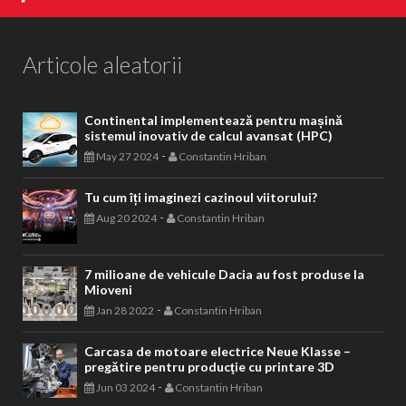
Articole aleatorii
Continental implementează pentru mașină
sistemul inovativ de calcul avansat (HPC)
-
May 27 2024
Constantin Hriban
Tu cum îți imaginezi cazinoul viitorului?
-
Aug 20 2024
Constantin Hriban
7 milioane de vehicule Dacia au fost produse la
Mioveni
-
Jan 28 2022
Constantin Hriban
Carcasa de motoare electrice Neue Klasse –
pregătire pentru producţie cu printare 3D
-
Jun 03 2024
Constantin Hriban