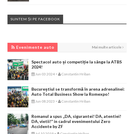
SUNTEM ȘI PE FACEBOOK
EVENIMENTE AUTO
Evenimente auto
Mai multe articole
Spectacol auto și competiție la sânge la ATBS
2024!
-
Jun 03 2024
Constantin Hriban
Bucureștiul se transformă în arena adrenalinei:
Auto Total Business Show la Romexpo!
-
Jun 08 2023
Constantin Hriban
Romanul a spus „DA, sigurantei! DA, atentiei!
DA, vietii!” in cadrul evenimentului Zero
Accidente by ZF
-
Jul 10 2019
Constantin Hriban