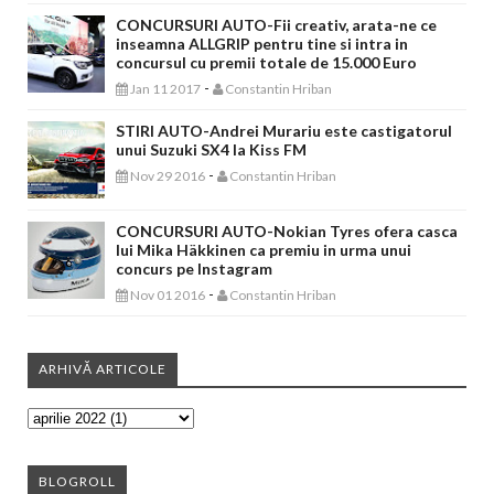
CONCURSURI AUTO-Fii creativ, arata-ne ce
inseamna ALLGRIP pentru tine si intra in
concursul cu premii totale de 15.000 Euro
-
Jan 11 2017
Constantin Hriban
STIRI AUTO-Andrei Murariu este castigatorul
unui Suzuki SX4 la Kiss FM
-
Nov 29 2016
Constantin Hriban
CONCURSURI AUTO-Nokian Tyres ofera casca
lui Mika Häkkinen ca premiu in urma unui
concurs pe Instagram
-
Nov 01 2016
Constantin Hriban
ARHIVĂ ARTICOLE
BLOGROLL