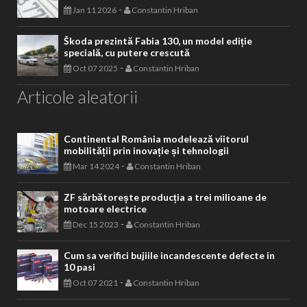
-
Jan 11 2026
Constantin Hriban
Škoda prezintă Fabia 130, un model ediție
specială, cu putere crescută
-
Oct 07 2025
Constantin Hriban
Articole aleatorii
Continental România modelează viitorul
mobilității prin inovație și tehnologii
-
Mar 14 2024
Constantin Hriban
ZF sărbătorește producția a trei milioane de
motoare electrice
-
Dec 15 2023
Constantin Hriban
Cum sa verifici bujiile incandescente defecte in
10 pasi
-
Oct 07 2021
Constantin Hriban