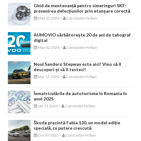
Ghid de mentenanță pentru simeringuri SKF:
prevenirea defecțiunilor prin etanșare corectă
-
May 12 2026
Constantin Hriban
AUMOVIO sărbătorește 20 de ani de tahograf
digital
-
May 02 2026
Constantin Hriban
Noul Sandero Stepway este aici! Vino să îl
descoperi și să îl testezi!
-
Mar 13 2026
Constantin Hriban
Înmatriculările de autoturisme în Romania în
anul 2025
-
Jan 11 2026
Constantin Hriban
Škoda prezintă Fabia 130, un model ediție
specială, cu putere crescută
-
Oct 07 2025
Constantin Hriban