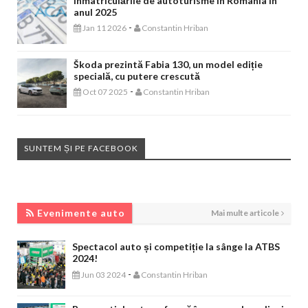
Înmatriculările de autoturisme în Romania în
anul 2025
-
Jan 11 2026
Constantin Hriban
Škoda prezintă Fabia 130, un model ediție
specială, cu putere crescută
-
Oct 07 2025
Constantin Hriban
SUNTEM ȘI PE FACEBOOK
EVENIMENTE AUTO
Evenimente auto
Mai multe articole
Spectacol auto și competiție la sânge la ATBS
2024!
-
Jun 03 2024
Constantin Hriban