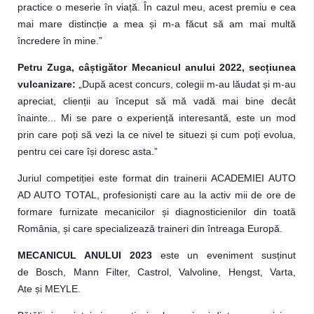
practice o meserie în viață. În cazul meu, acest premiu e cea
mai mare distincție a mea și m-a făcut să am mai multă
încredere în mine.”
Petru Zuga, câștigător Mecanicul anului 2022, secțiunea
vulcanizare:
„După acest concurs, colegii m-au lăudat și m-au
apreciat, clienții au început să mă vadă mai bine decât
înainte... Mi se pare o experiență interesantă, este un mod
prin care poți să vezi la ce nivel te situezi și cum poți evolua,
pentru cei care își doresc asta.”
Juriul competiției este format din trainerii ACADEMIEI AUTO
AD AUTO TOTAL, profesioniști care au la activ mii de ore de
formare furnizate mecanicilor și diagnosticienilor din toată
România, și care specializează traineri din întreaga Europă.
MECANICUL ANULUI 2023
este un eveniment susț
inut
de
Bosch, Mann Filter, Castrol, Valvoline, Hengst, Varta,
Ate și MEYLE.