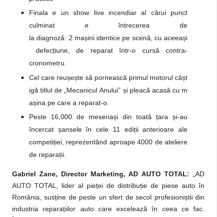
Finala e un show live incendiar al cărui punct
culminat e întrecerea de
la diagnoză:
2 mașini identice pe scenă, cu aceeași
defecțiune, de reparat într-o cursă contra-
cronometru.
Cel care reușește să pornească primul motorul câșt
igă titlul de „Mecanicul Anului” și pleacă acasă cu m
așina pe care a reparat-o.
Peste 16,000 de meseriași din toată țara și-au
încercat șansele în cele 11 ediții anterioare ale
competiției, reprezentând aproape 4000 de ateliere
de reparații.
Gabriel Zane, Director Marketing, AD AUTO TOTAL:
„AD
AUTO TOTAL, lider al pieței de distribuție de piese auto în
România, susține de peste un sfert de secol profesioniștii din
industria reparațiilor auto care excelează în ceea ce fac.