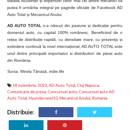
Bătălia iscusinței și expertizei celor mai cei dintre mecanici va
putea fi urmărita integral pe paginile oficiale de Facebook AD
Auto Total și Mecanicul Anului.
AD AUTO TOTAL
s-a născut din pasiune și dedicație pentru
domeniul auto, cu capital 100% românesc. Beneficiind de o
rețea de distribuție rapidă, cu densitate mare, cu prezența și
extindere continuă la nivel internațional, AD AUTO TOTAL este
unul dintre principalii importatori si distribuitori de piese auto
din România.
Sursa: Mirela Tănasă, indie.life
18 noiembrie
,
2023
,
AD Auto Total
,
Cluj-Napoca
,
Comunicate de presa
,
Concursuri auto
,
Concursuri auto AD
Auto Total
,
Hyundai newi10
,
Mecanicul Anului
,
Romania
Distribuie: