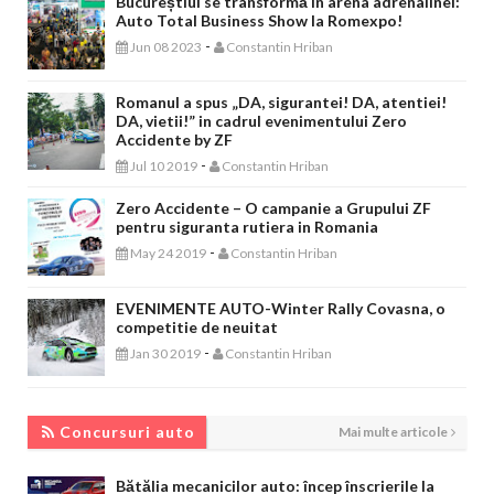
Bucureștiul se transformă în arena adrenalinei:
Auto Total Business Show la Romexpo!
-
Jun 08 2023
Constantin Hriban
Romanul a spus „DA, sigurantei! DA, atentiei!
DA, vietii!” in cadrul evenimentului Zero
Accidente by ZF
-
Jul 10 2019
Constantin Hriban
Zero Accidente – O campanie a Grupului ZF
pentru siguranta rutiera in Romania
-
May 24 2019
Constantin Hriban
EVENIMENTE AUTO-Winter Rally Covasna, o
competitie de neuitat
-
Jan 30 2019
Constantin Hriban
CONCURSURI AUTO
Concursuri auto
Mai multe articole
Bătălia mecanicilor auto: încep înscrierile la