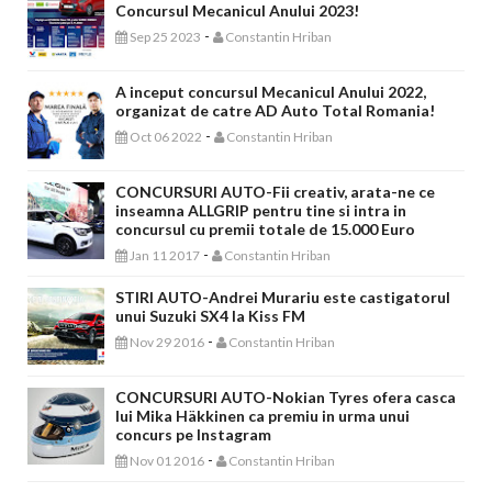
Concursul Mecanicul Anului 2023!
-
Sep 25 2023
Constantin Hriban
A inceput concursul Mecanicul Anului 2022,
organizat de catre AD Auto Total Romania!
-
Oct 06 2022
Constantin Hriban
CONCURSURI AUTO-Fii creativ, arata-ne ce
inseamna ALLGRIP pentru tine si intra in
concursul cu premii totale de 15.000 Euro
-
Jan 11 2017
Constantin Hriban
STIRI AUTO-Andrei Murariu este castigatorul
unui Suzuki SX4 la Kiss FM
-
Nov 29 2016
Constantin Hriban
CONCURSURI AUTO-Nokian Tyres ofera casca
lui Mika Häkkinen ca premiu in urma unui
concurs pe Instagram
-
Nov 01 2016
Constantin Hriban