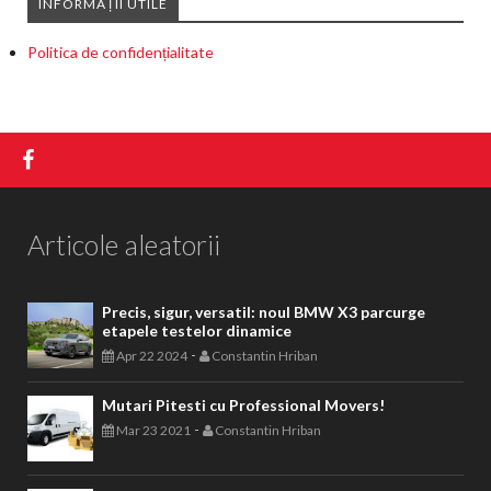
INFORMAȚII UTILE
Politica de confidențialitate
Articole aleatorii
Precis, sigur, versatil: noul BMW X3 parcurge
etapele testelor dinamice
-
Apr 22 2024
Constantin Hriban
Mutari Pitesti cu Professional Movers!
-
Mar 23 2021
Constantin Hriban