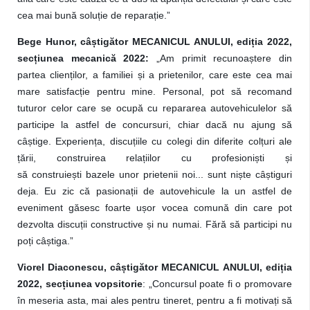
cea mai bună soluție de reparație.”
Bege Hunor, câștigător MECANICUL ANULUI, ediția 2022,
secțiunea mecanică 2022:
„Am primit recunoaștere din
partea clienților, a familiei și a prietenilor, care este cea mai
mare satisfacție pentru mine. Personal, pot să recomand
tuturor celor care se ocupă cu repararea autovehiculelor să
participe la astfel de concursuri, chiar dacă nu ajung să
câștige. Experiența, discuțiile cu colegi din diferite colțuri ale
țării, construirea relațiilor cu profesioniști și
să construiești bazele unor prietenii noi... sunt niște câștiguri
deja. Eu zic că pasionații de autovehicule la un astfel de
eveniment găsesc foarte ușor vocea comună din care pot
dezvolta discuții constructive și nu numai. Fără să participi nu
poți câștiga.”
Viorel Diaconescu, câștigător MECANICUL ANULUI, ediția
2022, secțiunea vopsitorie
: „Concursul poate fi o promovare
în meseria asta, mai ales pentru tineret, pentru a fi motivați să