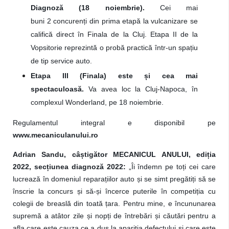
Diagnoză (18 noiembrie).
Cei mai
buni 2 concurenți din prima etapă la vulcanizare se
califică direct în Finala de la Cluj. Etapa II de la
Vopsitorie reprezintă o probă practică într-un spațiu
de tip service auto.
Etapa III (Finala) este și cea mai
spectaculoasă.
Va avea loc la Cluj-Napoca, în
complexul Wonderland, pe 18 noiembrie.
Regulamentul integral e disponibil pe
www.mecaniculanului.ro
Adrian Sandu, câștigător MECANICUL ANULUI, ediția
2022, secțiunea diagnoză 2022:
„Îi îndemn pe toți cei care
lucrează în domeniul reparațiilor auto și se simt pregătiți să se
înscrie la concurs și să-și încerce puterile în competiția cu
colegii de breaslă din toată țara. Pentru mine, e încununarea
supremă a atâtor zile și nopți de întrebări și căutări pentru a
afla care este cauza ce a dus la apariția defectului și care este