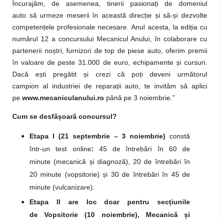
Încurajăm, de asemenea, tinerii pasionați de domeniul
auto să urmeze meserii în această direcție și să-și dezvolte
competențele profesionale necesare. Anul acesta, la ediția cu
numărul 12 a concursului Mecanicul Anului, în colaborare cu
partenerii noștri, furnizori de top de piese auto, oferim premii
în valoare de peste 31.000 de euro, echipamente și cursuri.
Dacă ești pregătit și crezi că poți deveni următorul
campion al industriei de reparații auto, te invităm să aplici
pe
www.mecaniculanului.ro
până pe 3 noiembrie.”
Cum se desfășoară concursul?
Etapa I (21 septembrie – 3 noiembrie)
constă
într-un test online
:
45 de întrebări în 60 de
minute (mecanică și diagnoză), 20 de întrebări în
20 minute (vopsitorie) și 30 de întrebări în 45 de
minute (vulcanizare).
Etapa II are loc doar pentru secțiunile
de Vopsitorie (10 noiembrie), Mecanică și