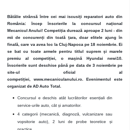
Bătălie strânsă între cei mai iscusiți reparatori auto din
România: încep înscrierile la concursul național
Mecanicul Anului! Competiția durează aproape 2 luni - din
mii de concurenți din toată țara, doar elitele ajung în
finală, care va avea loc la Cluj-Napoca pe 18 noiembrie. Ei
se bat cu toate armele pentru titlul suprem și marele
premiu al competiției, o mașină Hyundai newi10.
Înscrierile sunt deschise până pe data de 3 noiembrie pe
site-ul oficial al
competiției, www.mecaniculanului.ro. Evenimentul este
organizat de AD Auto Total.
Concursul e deschis atât lucrătorilor esențiali din
service-urile auto, cât și
amatorilor.
4 categorii (mecanică, diagnoză, vulcanizare sau
vopsitorie auto), 2 luni de probe teoretice și
practice