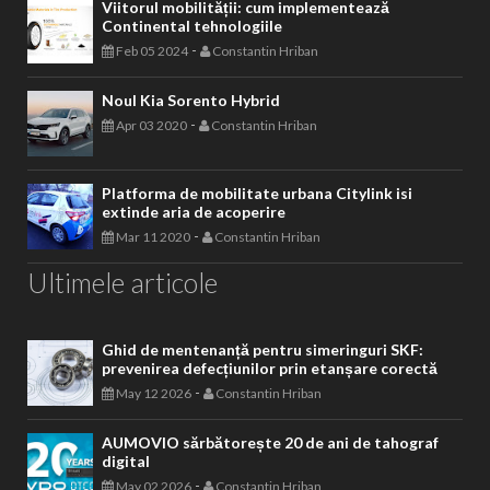
Viitorul mobilității: cum implementează
Continental tehnologiile
-
Feb 05 2024
Constantin Hriban
Noul Kia Sorento Hybrid
-
Apr 03 2020
Constantin Hriban
Platforma de mobilitate urbana Citylink isi
extinde aria de acoperire
-
Mar 11 2020
Constantin Hriban
Ultimele articole
Ghid de mentenanță pentru simeringuri SKF:
prevenirea defecțiunilor prin etanșare corectă
-
May 12 2026
Constantin Hriban
AUMOVIO sărbătorește 20 de ani de tahograf
digital
-
May 02 2026
Constantin Hriban