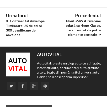
Urmatorul
Precedentul
Continental Anvelope
Noul BMW iDrive vine
odată cu Neue Klasse,
Timișoara: 25 de ani și
caracterizat de patru
300 de milioane de
elemente centrale
anvelope
AUTOVITAL
Autovital.ro este un blog auto cu știri auto,
informații auto, documentații auto și multe
altele, toate din nemărginitul univers auto!
Haideți să îl descoperim împreună!