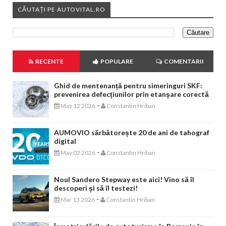
CĂUTAȚI PE AUTOVITAL.RO
RECENTE
POPULARE
COMENTARII
Ghid de mentenanță pentru simeringuri SKF:
prevenirea defecțiunilor prin etanșare corectă
-
May 12 2026
Constantin Hriban
AUMOVIO sărbătorește 20 de ani de tahograf
digital
-
May 02 2026
Constantin Hriban
Noul Sandero Stepway este aici! Vino să îl
descoperi și să îl testezi!
-
Mar 13 2026
Constantin Hriban