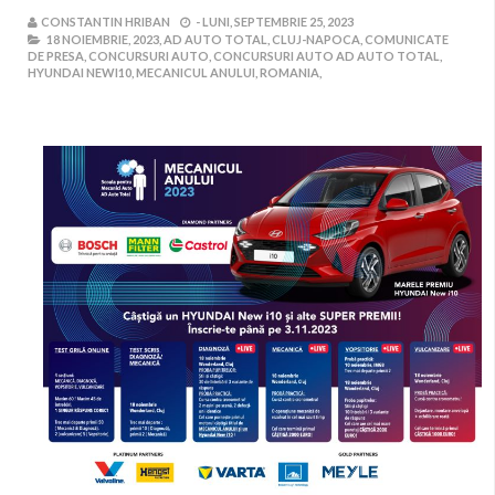
CONSTANTIN HRIBAN
-
LUNI, SEPTEMBRIE 25, 2023
18 NOIEMBRIE,
2023,
AD AUTO TOTAL,
CLUJ-NAPOCA,
COMUNICATE
DE PRESA,
CONCURSURI AUTO,
CONCURSURI AUTO AD AUTO TOTAL,
HYUNDAI NEWI10,
MECANICUL ANULUI,
ROMANIA,