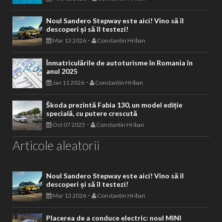
Noul Sandero Stepway este aici! Vino să îl
descoperi și să îl testezi!
-
Mar 13 2026
Constantin Hriban
Înmatriculările de autoturisme în Romania în
anul 2025
-
Jan 11 2026
Constantin Hriban
Škoda prezintă Fabia 130, un model ediție
specială, cu putere crescută
-
Oct 07 2025
Constantin Hriban
Articole aleatorii
Noul Sandero Stepway este aici! Vino să îl
descoperi și să îl testezi!
-
Mar 13 2026
Constantin Hriban
Placerea de a conduce electric: noul MINI