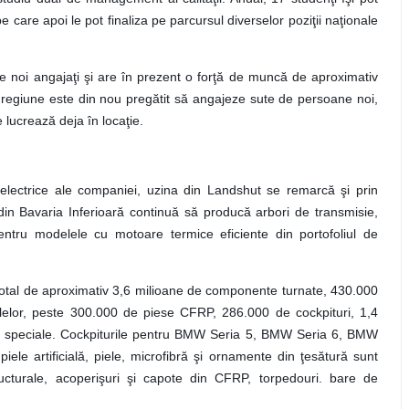
 care apoi le pot finaliza pe parcursul diverselor poziţii naţionale
e noi angajaţi şi are în prezent o forţă de muncă de aproximativ
regiune este din nou pregătit să angajeze sute de persoane noi,
 lucrează deja în locaţie.
lectrice ale companiei, uzina din Landshut se remarcă şi prin
din Bavaria Inferioară continuă să producă arbori de transmisie,
entru modelele cu motoare termice eficiente din portofoliul de
tal de aproximativ 3,6 milioane de componente turnate, 430.000
lelor, peste 300.000 de piese CFRP, 286.000 de cockpituri, 1,4
re speciale. Cockpiturile pentru BMW Seria 5, BMW Seria 6, BMW
ele artificială, piele, microfibră şi ornamente din ţesătură sunt
cturale, acoperişuri şi capote din CFRP, torpedouri. bare de