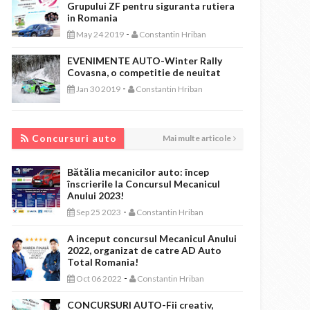
Grupului ZF pentru siguranta rutiera
in Romania
-
May 24 2019
Constantin Hriban
EVENIMENTE AUTO-Winter Rally
Covasna, o competitie de neuitat
-
Jan 30 2019
Constantin Hriban
CONCURSURI AUTO
Concursuri auto
Mai multe articole
Bătălia mecanicilor auto: încep
înscrierile la Concursul Mecanicul
Anului 2023!
-
Sep 25 2023
Constantin Hriban
A inceput concursul Mecanicul Anului
2022, organizat de catre AD Auto
Total Romania!
-
Oct 06 2022
Constantin Hriban
CONCURSURI AUTO-Fii creativ,