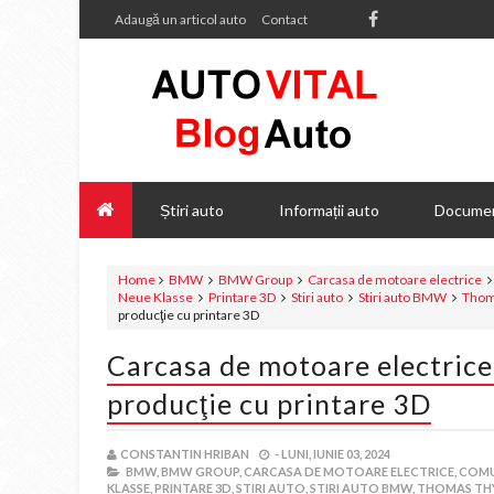
Adaugă un articol auto
Contact
Știri auto
Informații auto
Documen
Home
BMW
BMW Group
Carcasa de motoare electrice
Neue Klasse
Printare 3D
Stiri auto
Stiri auto BMW
Thom
producţie cu printare 3D
Carcasa de motoare electrice
producţie cu printare 3D
CONSTANTIN HRIBAN
-
LUNI, IUNIE 03, 2024
BMW,
BMW GROUP,
CARCASA DE MOTOARE ELECTRICE,
COMU
KLASSE,
PRINTARE 3D,
STIRI AUTO,
STIRI AUTO BMW,
THOMAS TH