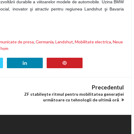
ezvoltării durabile a viitoarelor modele de automobile. Uzina BMW
cial, inovator şi atractiv pentru regiunea Landshut şi Bavaria
municate de presa
,
Germania
,
Landshut
,
Mobilitate electrica
,
Neue
Thym
Precedentul
ZF stabilește ritmul pentru mobilitatea generației
următoare cu tehnologii de ultimă oră