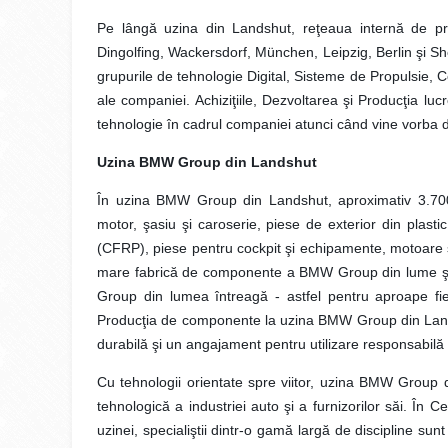
Pe lângă uzina din Landshut, reţeaua internă de p
Dingolfing, Wackersdorf, München, Leipzig, Berlin şi 
grupurile de tehnologie Digital, Sisteme de Propulsie, Co
ale companiei. Achiziţiile, Dezvoltarea şi Producţia lu
tehnologie în cadrul companiei atunci când vine vorba de
Uzina BMW Group din Landshut
În uzina BMW Group din Landshut, aproximativ 3.700
motor, şasiu şi caroserie, piese de exterior din plast
(CFRP), piese pentru cockpit şi echipamente, motoare s
mare fabrică de componente a BMW Group din lume şi l
Group din lumea întreagă - astfel pentru aproape f
Producţia de componente la uzina BMW Group din Landsh
durabilă şi un angajament pentru utilizare responsabilă 
Cu tehnologii orientate spre viitor, uzina BMW Group 
tehnologică a industriei auto şi a furnizorilor săi. În
uzinei, specialiştii dintr-o gamă largă de discipline sun