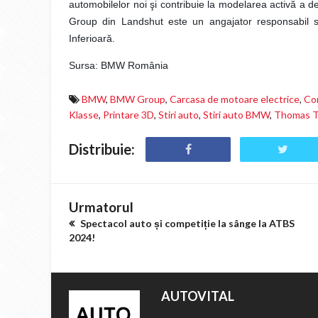
automobilelor noi şi contribuie la modelarea activă a d
Group din Landshut este un angajator responsabil so
Inferioară.
Sursa: BMW România
BMW
,
BMW Group
,
Carcasa de motoare electrice
,
Co
Klasse
,
Printare 3D
,
Stiri auto
,
Stiri auto BMW
,
Thomas 
Distribuie:
Urmatorul
Spectacol auto și competiție la sânge la ATBS
2024!
AUTOVITAL