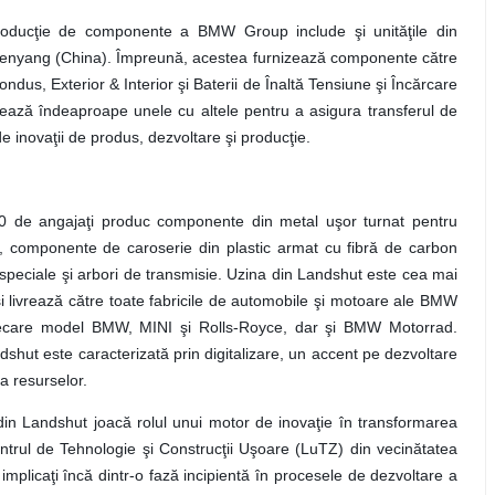
roducţie de componente a BMW Group include şi unităţile din
Shenyang (China). Împreună, acestea furnizează componente către
ndus, Exterior & Interior şi Baterii de Înaltă Tensiune şi Încărcare
crează îndeaproape unele cu altele pentru a asigura transferul de
 inovaţii de produs, dezvoltare şi producţie.
 de angajaţi produc componente din metal uşor turnat pentru
ic, componente de caroserie din plastic armat cu fibră de carbon
peciale şi arbori de transmisie. Uzina din Landshut este cea mai
ivrează către toate fabricile de automobile şi motoare ale BMW
iecare model BMW, MINI şi Rolls-Royce, dar şi BMW Motorrad.
ut este caracterizată prin digitalizare, un accent pe dezvoltare
a resurselor.
din Landshut joacă rolul unui motor de inovaţie în transformarea
 Centrul de Tehnologie şi Construcţii Uşoare (LuTZ) din vecinătatea
t implicaţi încă dintr-o fază incipientă în procesele de dezvoltare a