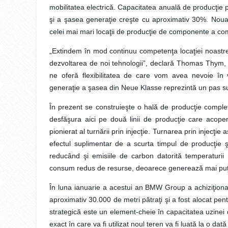
mobilitatea electrică. Capacitatea anuală de producţie 
şi a şasea generaţie creşte cu aproximativ 30%. Noua
celei mai mari locaţii de producţie de componente a co
„Extindem în mod continuu competenţa locaţiei noastre 
dezvoltarea de noi tehnologii”, declară Thomas Thym, d
ne oferă flexibilitatea de care vom avea nevoie în v
generaţie a şasea din Neue Klasse reprezintă un pas supl
În prezent se construieşte o hală de producţie complet n
desfăşura aici pe două linii de producţie care acope
pionierat al turnării prin injecţie. Turnarea prin injecţi
efectul suplimentar de a scurta timpul de producţie 
reducând şi emisiile de carbon datorită temperaturi
consum redus de resurse, deoarece generează mai puţi
În luna ianuarie a acestui an BMW Group a achiziţiona
aproximativ 30.000 de metri pătraţi şi a fost alocat pent
strategică este un element-cheie în capacitatea uzinei d
exact în care va fi utilizat noul teren va fi luată la o dată