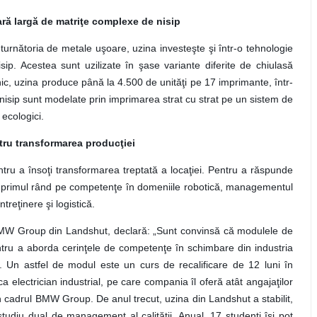
ră largă de matriţe complexe de nisip
turnătoria de metale uşoare, uzina investeşte şi într-o tehnologie
sip. Acestea sunt uzilizate în şase variante diferite de chiulasă
c, uzina produce până la 4.500 de unităţi pe 17 imprimante, într-
nisip sunt modelate prin imprimarea strat cu strat pe un sistem de
 ecologici.
tru transformarea producţiei
tru a însoţi transformarea treptată a locaţiei. Pentru a răspunde
în primul rând pe competenţe în domeniile robotică, managementul
întreţinere şi logistică.
BMW Group din Landshut, declară: „Sunt convinsă că modulele de
tru a aborda cerinţele de competenţe în schimbare din industria
i”. Un astfel de modul este un curs de recalificare de 12 luni în
a ca electrician industrial, pe care compania îl oferă atât angajaţilor
 în cadrul BMW Group. De anul trecut, uzina din Landshut a stabilit,
diu dual de management al calităţii. Anual, 17 studenţi îşi pot