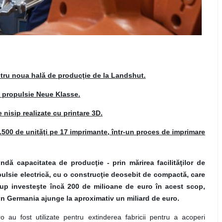
ntru noua hală de producţie de la Landshut.
e propulsie Neue Klasse.
 nisip realizate cu printare 3D.
.500 de unităţi pe 17 imprimante, într-un proces de imprimare
 capacitatea de producţie - prin mărirea facilităţilor de
pulsie electrică, cu o construcţie deosebit de compactă, care
p investeşte încă 200 de milioane de euro în acest scop,
 din Germania ajunge la aproximativ un miliard de euro.
 au fost utilizate pentru extinderea fabricii pentru a acoperi