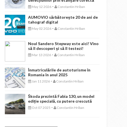
defecțiunilor prin etanșare corectă
-
May 12 2026
Constantin Hriban
AUMOVIO sărbătorește 20 de ani de
tahograf digital
-
May 02 2026
Constantin Hriban
Noul Sandero Stepway este aici! Vino
să îl descoperi și să îl testezi!
-
Mar 13 2026
Constantin Hriban
Înmatriculările de autoturisme în
Romania în anul 2025
-
Jan 11 2026
Constantin Hriban
Škoda prezintă Fabia 130, un model
ediție specială, cu putere crescută
-
Oct 07 2025
Constantin Hriban