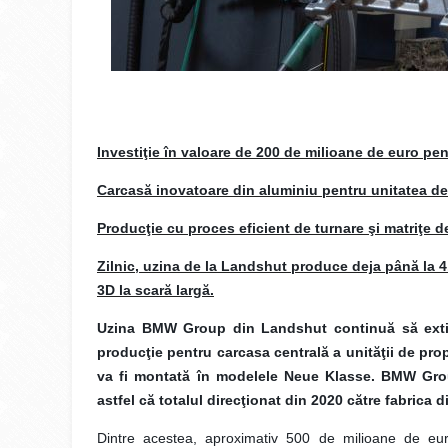
Investiţie în valoare de 200 de milioane de euro pe
Carcasă inovatoare din aluminiu pentru unitatea d
Producţie cu proces eficient de turnare şi matriţe de
Zilnic, uzina de la Landshut produce deja până la 4
3D la scară largă.
Uzina BMW Group din Landshut continuă să extindă
producţie pentru carcasa centrală a unităţii de pro
va fi montată în modelele Neue Klasse. BMW Grou
astfel că totalul direcţionat din 2020 către fabrica
Dintre acestea, aproximativ 500 de milioane de euro