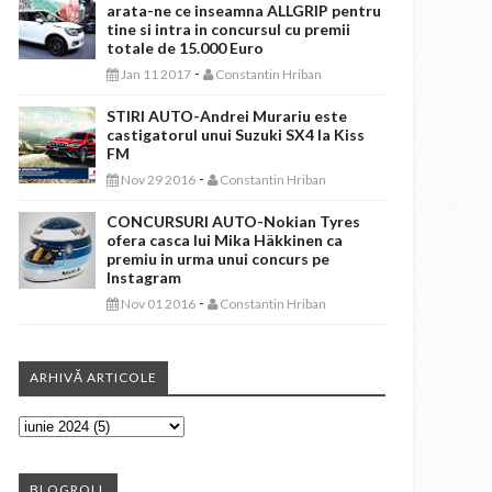
arata-ne ce inseamna ALLGRIP pentru
tine si intra in concursul cu premii
totale de 15.000 Euro
-
Jan 11 2017
Constantin Hriban
STIRI AUTO-Andrei Murariu este
castigatorul unui Suzuki SX4 la Kiss
FM
-
Nov 29 2016
Constantin Hriban
CONCURSURI AUTO-Nokian Tyres
ofera casca lui Mika Häkkinen ca
premiu in urma unui concurs pe
Instagram
-
Nov 01 2016
Constantin Hriban
ARHIVĂ ARTICOLE
BLOGROLL