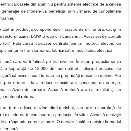
pentru carcasele din aluminiu pentru sisteme electrice de a cincea
 generaţie de modele va beneficia, prin urmare, de cunoştinţele
mpaniei.
atât în producţia componentelor noastre de ultimă oră, cât şi în
irectorul uzinei BMW Group din Landshut. „Acest set de abilităţi
iitor.” Fabricarea carcasei centrale pentru motorul electric de
imentar în transformarea fabricii către mobilitatea electrică.
ouă care va fi întinsă pe trei niveluri. În viitor, producţia se va
ră o suprafaţă de 12.000 de metri pătraţi, folosind procesul de
e asigură că piesele sunt turnate cu proprietăţi mecanice optime. Are
şi, prin urmare, de a reduce considerabil consumul de energie,
i mai scăzute de turnare. Această metodă are ca rezultat şi un
n material returnat.
t un teren adiacent uzinei din Landshut, care are o suprafaţă de
ru extinderea în continuare a producţiei în viitor. Această achiziţie
e a răspunde cererii viitoare. O decizie finală cu privire la modul
 ulterioară.