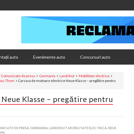
tații auto
Evenimente auto
Concursuri auto
Comunicate de presa
Germania
Landshut
Mobilitate electrica
as Thym
Carcasa de motoare electrice Neue Klasse – pregătire pentru
 Neue Klasse – pregătire pentru
NICATE DE PRESA,
GERMANIA,
LANDSHUT,
MOBILITATE ELECTRICA,
NEUE
YM,