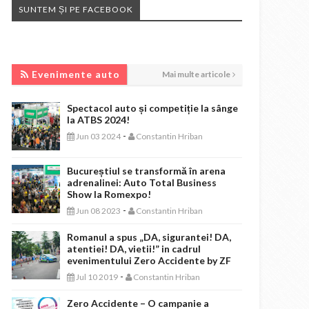
SUNTEM ȘI PE FACEBOOK
EVENIMENTE AUTO
Evenimente auto
Mai multe articole
Spectacol auto și competiție la sânge
la ATBS 2024!
-
Jun 03 2024
Constantin Hriban
Bucureștiul se transformă în arena
adrenalinei: Auto Total Business
Show la Romexpo!
-
Jun 08 2023
Constantin Hriban
Romanul a spus „DA, sigurantei! DA,
atentiei! DA, vietii!” in cadrul
evenimentului Zero Accidente by ZF
-
Jul 10 2019
Constantin Hriban
Zero Accidente – O campanie a