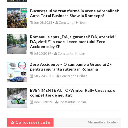
Bucureștiul se transformă în arena adrenalinei:
Auto Total Business Show la Romexpo!
-
Jun 08 2023
Constantin Hriban
Romanul a spus „DA, sigurantei! DA, atentiei!
DA, vietii!” in cadrul evenimentului Zero
Accidente by ZF
-
Jul 10 2019
Constantin Hriban
Zero Accidente – O campanie a Grupului ZF
pentru siguranta rutiera in Romania
-
May 24 2019
Constantin Hriban
EVENIMENTE AUTO-Winter Rally Covasna, o
competitie de neuitat
-
Jan 30 2019
Constantin Hriban
CONCURSURI AUTO
Concursuri auto
Mai multe articole