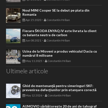
Noul MINI Cooper SE la debut pe piata din
Romania
-
Apr 25 2020
Constantin Hriban
Fiecare ŠKODA ENYAQ iV este livrata la client
cu balanta neutra de carbon
-
Jun 08 2021
Constantin Hriban
Uzina de la Mioveni a produs vehiculul Dacia cu
numărul 8 milioane
-
May 11 2025
Constantin Hriban
Ultimele articole
Ghid de mentenanță pentru simeringuri SKF:
prevenirea defecțiunilor prin etanșare corectă
-
May 12 2026
Constantin Hriban
AUMOVIO sărbătorește 20 de ani de tahograf