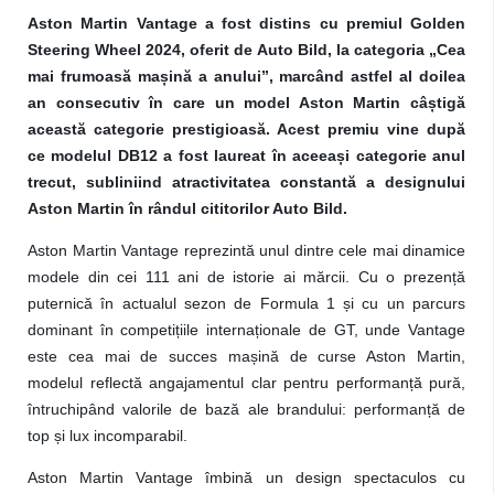
Aston Martin Vantage a fost distins cu premiul Golden
Steering Wheel 2024, oferit de Auto Bild, la categoria „Cea
mai frumoasă mașină a anului”, marcând astfel al doilea
an consecutiv în care un model Aston Martin câștigă
această categorie prestigioasă. Acest premiu vine după
ce modelul DB12 a fost laureat în aceeași categorie anul
trecut, subliniind atractivitatea constantă a designului
Aston Martin în rândul cititorilor Auto Bild.
Aston Martin Vantage reprezintă unul dintre cele mai dinamice
modele din cei 111 ani de istorie ai mărcii. Cu o prezență
puternică în actualul sezon de Formula 1 și cu un parcurs
dominant în competițiile internaționale de GT, unde Vantage
este cea mai de succes mașină de curse Aston Martin,
modelul reflectă angajamentul clar pentru performanță pură,
întruchipând valorile de bază ale brandului: performanță de
top și lux incomparabil.
Aston Martin Vantage îmbină un design spectaculos cu