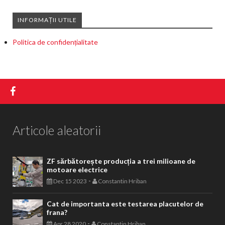
INFORMAȚII UTILE
Politica de confidențialitate
Articole aleatorii
ZF sărbătorește producția a trei milioane de
motoare electrice
-
Dec 15 2023
Constantin Hriban
Cat de importanta este testarea placutelor de
frana?
-
Apr 28 2020
Constantin Hriban