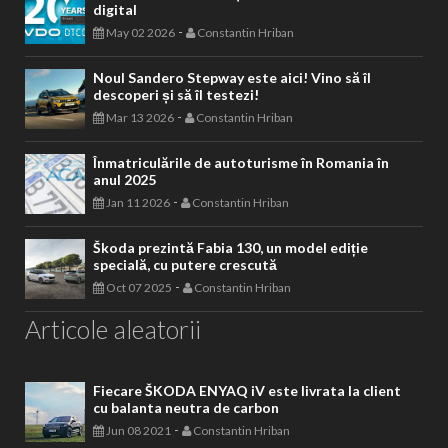
digital
-
May 02 2026
Constantin Hriban
Noul Sandero Stepway este aici! Vino să îl
descoperi și să îl testezi!
-
Mar 13 2026
Constantin Hriban
Înmatriculările de autoturisme în Romania în
anul 2025
-
Jan 11 2026
Constantin Hriban
Škoda prezintă Fabia 130, un model ediție
specială, cu putere crescută
-
Oct 07 2025
Constantin Hriban
Articole aleatorii
Fiecare ŠKODA ENYAQ iV este livrata la client
cu balanta neutra de carbon
-
Jun 08 2021
Constantin Hriban