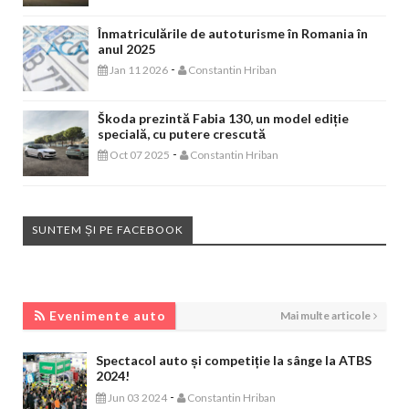
Înmatriculările de autoturisme în Romania în
anul 2025
-
Jan 11 2026
Constantin Hriban
Škoda prezintă Fabia 130, un model ediție
specială, cu putere crescută
-
Oct 07 2025
Constantin Hriban
SUNTEM ȘI PE FACEBOOK
EVENIMENTE AUTO
Evenimente auto
Mai multe articole
Spectacol auto și competiție la sânge la ATBS
2024!
-
Jun 03 2024
Constantin Hriban