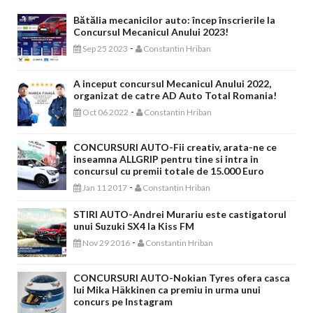
Bătălia mecanicilor auto: încep înscrierile la
Concursul Mecanicul Anului 2023!
-
Sep 25 2023
Constantin Hriban
A inceput concursul Mecanicul Anului 2022,
organizat de catre AD Auto Total Romania!
-
Oct 06 2022
Constantin Hriban
CONCURSURI AUTO-Fii creativ, arata-ne ce
inseamna ALLGRIP pentru tine si intra in
concursul cu premii totale de 15.000 Euro
-
Jan 11 2017
Constantin Hriban
STIRI AUTO-Andrei Murariu este castigatorul
unui Suzuki SX4 la Kiss FM
-
Nov 29 2016
Constantin Hriban
CONCURSURI AUTO-Nokian Tyres ofera casca
lui Mika Häkkinen ca premiu in urma unui
concurs pe Instagram