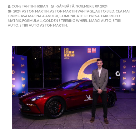
CONSTANTIN HRIBAN
-
SÂMBĂTĂ, NOIEMBRIE 09, 2024
2024,
ASTON MARTIN,
ASTON MARTIN VANTAGE,
AUTO BILD,
CEA MAI
FRUMOASA MASINA A ANULUI,
COMUNICATE DE PRESA,
FARURI LED
MATRIX,
FORMULA 1,
GOLDEN STEERING WHEEL,
MARCI AUTO,
STIRI
AUTO,
STIRI AUTO ASTON MARTIN,