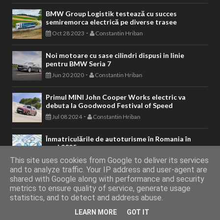
BMW Group Logistik testează cu succes
semiremorca electrică pe diverse trasee
-
Oct 28 2023
Constantin Hriban
Noi motoare cu sase cilindri dispusi in linie
pentru BMW Seria 7
-
Jun 20 2020
Constantin Hriban
Primul MINI John Cooper Works electric va
debuta la Goodwood Festival of Speed
-
Jul 08 2024
Constantin Hriban
Înmatriculările de autoturisme în Romania în
anul 2025
-
Jan 11 2026
Constantin Hriban
This site uses cookies from Google to deliver its services
and to analyze traffic. Your IP address and user-agent are
shared with Google along with performance and security
metrics to ensure quality of service, generate usage
AUTOVITAL - Blog Auto
Copyright © 2011 - 2026. Toate drepturile
statistics, and to detect and address abuse.
LEARN MORE
GOT IT
rezervate.