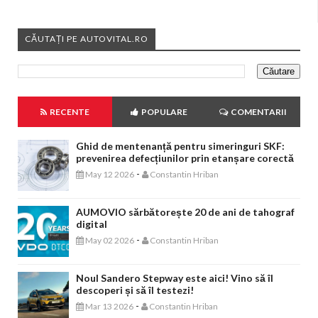
CĂUTAȚI PE AUTOVITAL.RO
RECENTE
POPULARE
COMENTARII
Ghid de mentenanță pentru simeringuri SKF:
prevenirea defecțiunilor prin etanșare corectă
-
May 12 2026
Constantin Hriban
AUMOVIO sărbătorește 20 de ani de tahograf
digital
-
May 02 2026
Constantin Hriban
Noul Sandero Stepway este aici! Vino să îl
descoperi și să îl testezi!
-
Mar 13 2026
Constantin Hriban