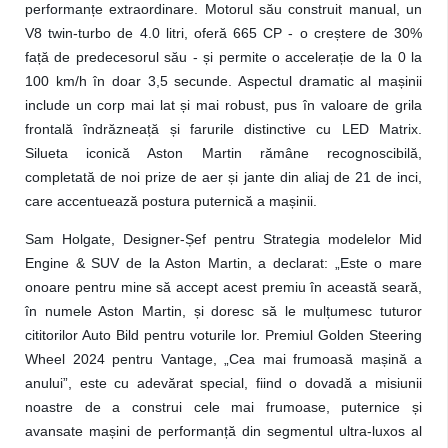
performanțe extraordinare. Motorul său construit manual, un
V8 twin-turbo de 4.0 litri, oferă 665 CP - o creștere de 30%
față de predecesorul său - și permite o accelerație de la 0 la
100 km/h în doar 3,5 secunde. Aspectul dramatic al mașinii
include un corp mai lat și mai robust, pus în valoare de grila
frontală îndrăzneață și farurile distinctive cu LED Matrix.
Silueta iconică Aston Martin rămâne recognoscibilă,
completată de noi prize de aer și jante din aliaj de 21 de inci,
care accentuează postura puternică a mașinii.
Sam Holgate, Designer-Șef pentru Strategia modelelor Mid
Engine & SUV de la Aston Martin, a declarat: „Este o mare
onoare pentru mine să accept acest premiu în această seară,
în numele Aston Martin, și doresc să le mulțumesc tuturor
cititorilor Auto Bild pentru voturile lor. Premiul Golden Steering
Wheel 2024 pentru Vantage, „Cea mai frumoasă mașină a
anului”, este cu adevărat special, fiind o dovadă a misiunii
noastre de a construi cele mai frumoase, puternice și
avansate mașini de performanță din segmentul ultra-luxos al