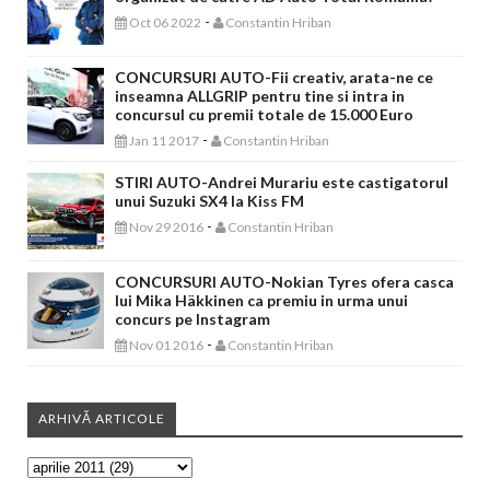
-
Oct 06 2022
Constantin Hriban
CONCURSURI AUTO-Fii creativ, arata-ne ce
inseamna ALLGRIP pentru tine si intra in
concursul cu premii totale de 15.000 Euro
-
Jan 11 2017
Constantin Hriban
STIRI AUTO-Andrei Murariu este castigatorul
unui Suzuki SX4 la Kiss FM
-
Nov 29 2016
Constantin Hriban
CONCURSURI AUTO-Nokian Tyres ofera casca
lui Mika Häkkinen ca premiu in urma unui
concurs pe Instagram
-
Nov 01 2016
Constantin Hriban
ARHIVĂ ARTICOLE