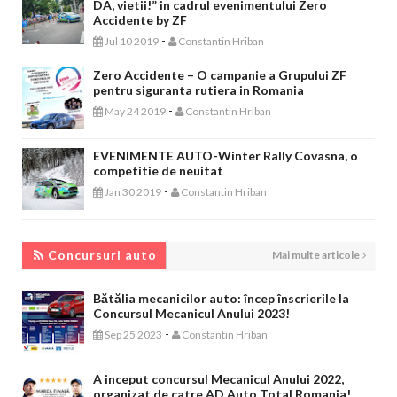
DA, vietii!” in cadrul evenimentului Zero
Accidente by ZF
-
Jul 10 2019
Constantin Hriban
Zero Accidente – O campanie a Grupului ZF
pentru siguranta rutiera in Romania
-
May 24 2019
Constantin Hriban
EVENIMENTE AUTO-Winter Rally Covasna, o
competitie de neuitat
-
Jan 30 2019
Constantin Hriban
CONCURSURI AUTO
Concursuri auto
Mai multe articole
Bătălia mecanicilor auto: încep înscrierile la
Concursul Mecanicul Anului 2023!
-
Sep 25 2023
Constantin Hriban
A inceput concursul Mecanicul Anului 2022,
organizat de catre AD Auto Total Romania!