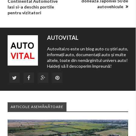
doneaza Japoniei 50 de
Continental Automotive
autovehicule
Iasi si-a deschis portile
pentru vizitatori
AUTOVITAL
Autovital.ro este un blog auto cu știri auto,
informații auto, documentații auto și multe
altele, toate din nemărginitul univers auto!
Haideți să îl descoperim împreună!
ARTICOLE ASEMĂNĂTOARE