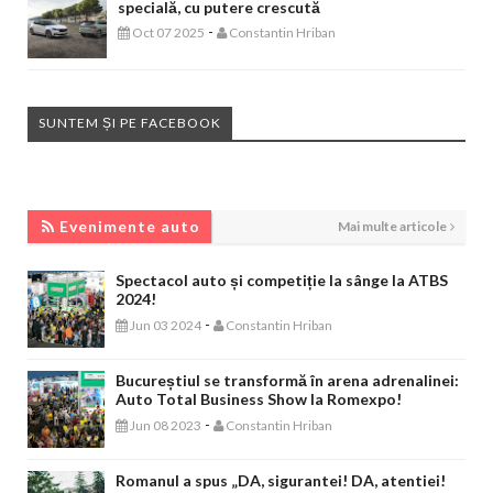
specială, cu putere crescută
-
Oct 07 2025
Constantin Hriban
SUNTEM ȘI PE FACEBOOK
EVENIMENTE AUTO
Evenimente auto
Mai multe articole
Spectacol auto și competiție la sânge la ATBS
2024!
-
Jun 03 2024
Constantin Hriban
Bucureștiul se transformă în arena adrenalinei:
Auto Total Business Show la Romexpo!
-
Jun 08 2023
Constantin Hriban
Romanul a spus „DA, sigurantei! DA, atentiei!