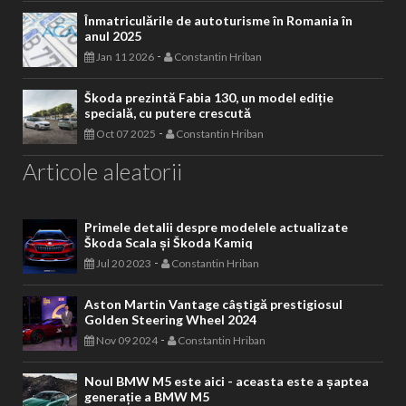
Înmatriculările de autoturisme în Romania în
anul 2025
-
Jan 11 2026
Constantin Hriban
Škoda prezintă Fabia 130, un model ediție
specială, cu putere crescută
-
Oct 07 2025
Constantin Hriban
Articole aleatorii
Primele detalii despre modelele actualizate
Škoda Scala și Škoda Kamiq
-
Jul 20 2023
Constantin Hriban
Aston Martin Vantage câștigă prestigiosul
Golden Steering Wheel 2024
-
Nov 09 2024
Constantin Hriban
Noul BMW M5 este aici - aceasta este a șaptea
generație a BMW M5