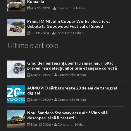
Romania
-
Apr 25 2020
Constantin Hriban
Primul MINI John Cooper Works electric va
debuta la Goodwood Festival of Speed
-
Jul 08 2024
Constantin Hriban
Ultimele articole
Ghid de mentenanță pentru simeringuri SKF:
prevenirea defecțiunilor prin etanșare corectă
-
May 12 2026
Constantin Hriban
AUMOVIO sărbătorește 20 de ani de tahograf
digital
-
May 02 2026
Constantin Hriban
Noul Sandero Stepway este aici! Vino să îl
descoperi și să îl testezi!
-
Mar 13 2026
Constantin Hriban