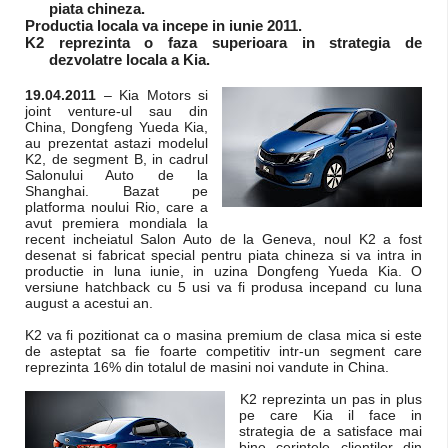
piata chineza.
Productia locala va incepe in iunie 2011.
K2
reprezinta o faza superioara in strategia de
dezvolatre locala a Kia.
19.04.2011
– Kia Motors si
joint venture-ul sau din
China, Dongfeng Yueda Kia,
au prezentat astazi modelul
K2, de segment B, in cadrul
Salonului Auto de la
Shanghai. Bazat pe
platforma noului Rio, care a
avut premiera mondiala la
recent incheiatul Salon Auto de la Geneva, noul K2 a fost
desenat si fabricat special pentru piata chineza si va intra in
productie in luna iunie, in uzina Dongfeng Yueda Kia. O
versiune hatchback cu 5 usi va fi produsa incepand cu luna
august a acestui an.
K2 va fi pozitionat ca o masina premium de clasa mica si este
de asteptat sa fie foarte competitiv intr-un segment care
reprezinta 16% din totalul de masini noi vandute in China.
K2 reprezinta un pas in plus
pe care Kia il face in
strategia de a satisface mai
bine cerintele clientilor din