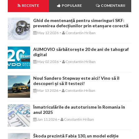
RECENTE
POPULARE
COMENTARII
Ghid de mentenanță pentru simeringuri SKF:
prevenirea defecțiunilor prin etanșare corectă
-
May 12 2026
Constantin Hriban
AUMOVIO sărbătorește 20 de ani de tahograf
digital
-
May 02 2026
Constantin Hriban
Noul Sandero Stepway este aici! Vino să îl
descoperi și să îl testezi!
-
Mar 13 2026
Constantin Hriban
Înmatriculările de autoturisme în Romania în
anul 2025
-
Jan 11 2026
Constantin Hriban
Škoda prezintă Fabia 130, un model ediție