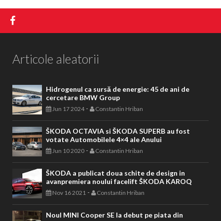
Articole aleatorii
Hidrogenul ca sursă de energie: 45 de ani de
cercetare BMW Group
-
Jun 17 2024
Constantin Hriban
ŠKODA OCTAVIA si ŠKODA SUPERB au fost
votate Automobilele 4×4 ale Anului
-
Jun 10 2020
Constantin Hriban
ŠKODA a publicat doua schite de design in
avanpremiera noului facelift ŠKODA KAROQ
-
Nov 16 2021
Constantin Hriban
Noul MINI Cooper SE la debut pe piata din