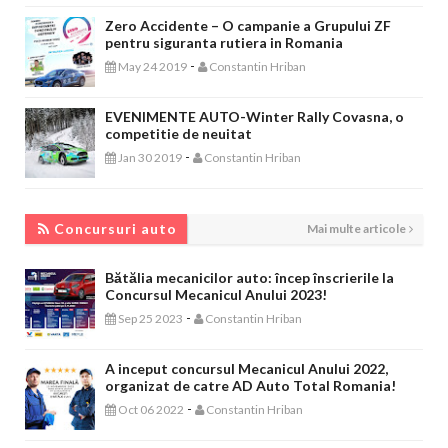
Zero Accidente – O campanie a Grupului ZF
pentru siguranta rutiera in Romania
-
May 24 2019
Constantin Hriban
EVENIMENTE AUTO-Winter Rally Covasna, o
competitie de neuitat
-
Jan 30 2019
Constantin Hriban
CONCURSURI AUTO
Concursuri auto
Mai multe articole
Bătălia mecanicilor auto: încep înscrierile la
Concursul Mecanicul Anului 2023!
-
Sep 25 2023
Constantin Hriban
A inceput concursul Mecanicul Anului 2022,
organizat de catre AD Auto Total Romania!
-
Oct 06 2022
Constantin Hriban