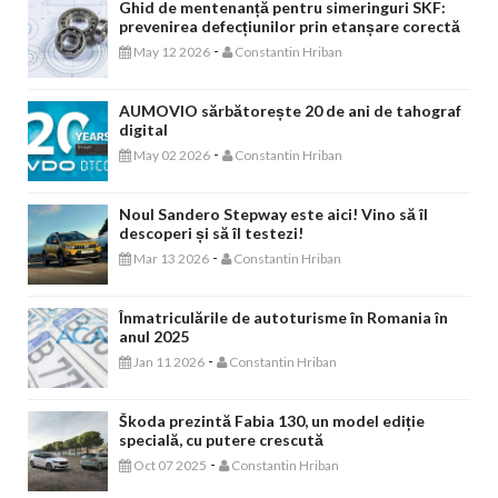
Ghid de mentenanță pentru simeringuri SKF:
prevenirea defecțiunilor prin etanșare corectă
-
May 12 2026
Constantin Hriban
AUMOVIO sărbătorește 20 de ani de tahograf
digital
-
May 02 2026
Constantin Hriban
Noul Sandero Stepway este aici! Vino să îl
descoperi și să îl testezi!
-
Mar 13 2026
Constantin Hriban
Înmatriculările de autoturisme în Romania în
anul 2025
-
Jan 11 2026
Constantin Hriban
Škoda prezintă Fabia 130, un model ediție
specială, cu putere crescută
-
Oct 07 2025
Constantin Hriban