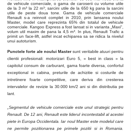
de vehicule comerciale, o gama de caroserii cu volume utile
de la 3 m³ la 22 m³; sarcini utile de la 650 kg pana la sarcini
utile de peste doua tone. Gama de vehicule comerciale
Renault s-a reinnoit complet in 2010, prin lansarea noului
Master, model care reprezinta 65% din totalul de vehicule
comerciale. Kangoo Express a fost lansat si in varianta „Maxi“,
volum util maxim de pana la 4,5 m³. In plus, Renault Trafic a
primit un face-lift, astfel incat echiparea sa se ridica la nivelul
unui autoturism.
Punctele forte ale noului Master
sunt veritabile atuuri pentru
clientii profesionali: motorizari Euro 5, « best in class » la
capitolul consum de carburant, gama foarte diversa, confortul
exceptional in cabina, preturile de achizitie si costurile de
intretinere foarte competitive, care deriva din cresterea
intervalelor de revizie la 30.000 km/2 ani si din distributia pe
lant.
„Segmentul de vehicule comerciale este unul strategic pentru
Renault. De 12 ani, Renault este liderul incontestabil al acestei
piete in Europa Occidentala. Iar noul Master este modelul care
ne permite pozitionarea pe primele pozitii si in Romania.