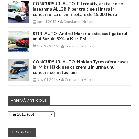
CONCURSURI AUTO-Fii creativ, arata-ne ce
inseamna ALLGRIP pentru tine si intra in
concursul cu premii totale de 15.000 Euro
-
Jan 11 2017
Constantin Hriban
STIRI AUTO-Andrei Murariu este castigatorul
unui Suzuki SX4 la Kiss FM
-
Nov 29 2016
Constantin Hriban
CONCURSURI AUTO-Nokian Tyres ofera casca
lui Mika Häkkinen ca premiu in urma unui
concurs pe Instagram
-
Nov 01 2016
Constantin Hriban
ARHIVĂ ARTICOLE
BLOGROLL