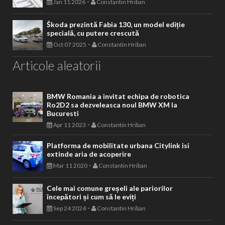
-
Jan 11 2026
Constantin Hriban
Škoda prezintă Fabia 130, un model ediție
specială, cu putere crescută
-
Oct 07 2025
Constantin Hriban
Articole aleatorii
BMW Romania a invitat echipa de robotica
Ro2D2 sa dezveleasca noul BMW XM la
Bucuresti
-
Apr 11 2023
Constantin Hriban
Platforma de mobilitate urbana Citylink isi
extinde aria de acoperire
-
Mar 11 2020
Constantin Hriban
Cele mai comune greșeli ale pariorilor
începători și cum să le eviți
-
Sep 24 2024
Constantin Hriban