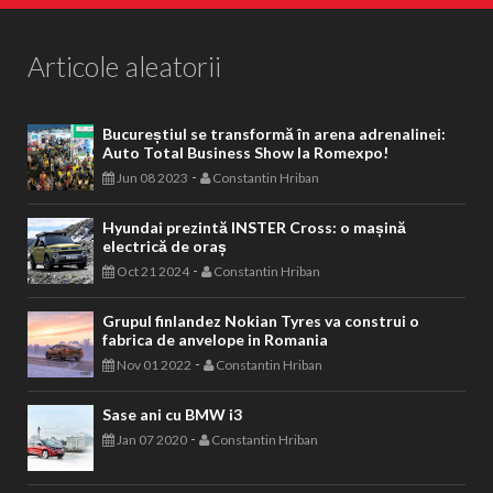
Articole aleatorii
Bucureștiul se transformă în arena adrenalinei:
Auto Total Business Show la Romexpo!
-
Jun 08 2023
Constantin Hriban
Hyundai prezintă INSTER Cross: o mașină
electrică de oraș
-
Oct 21 2024
Constantin Hriban
Grupul finlandez Nokian Tyres va construi o
fabrica de anvelope in Romania
-
Nov 01 2022
Constantin Hriban
Sase ani cu BMW i3
-
Jan 07 2020
Constantin Hriban