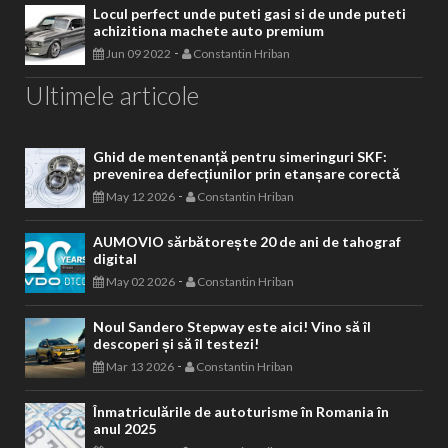
Locul perfect unde puteti gasi si de unde puteti
achizitiona machete auto premium
-
Jun 09 2022
Constantin Hriban
Ultimele articole
Ghid de mentenanță pentru simeringuri SKF:
prevenirea defecțiunilor prin etanșare corectă
-
May 12 2026
Constantin Hriban
AUMOVIO sărbătorește 20 de ani de tahograf
digital
-
May 02 2026
Constantin Hriban
Noul Sandero Stepway este aici! Vino să îl
descoperi și să îl testezi!
-
Mar 13 2026
Constantin Hriban
Înmatriculările de autoturisme în Romania în
anul 2025