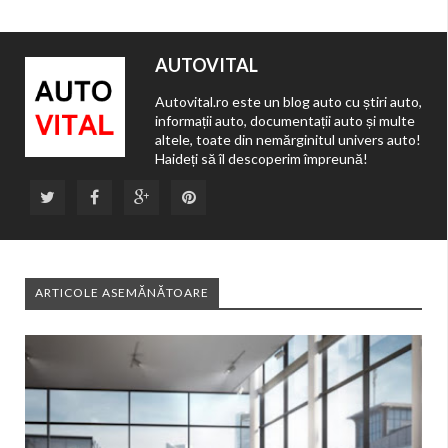
AUTOVITAL
Autovital.ro este un blog auto cu știri auto,
informații auto, documentații auto și multe
altele, toate din nemărginitul univers auto!
Haideți să îl descoperim împreună!
ARTICOLE ASEMĂNĂTOARE