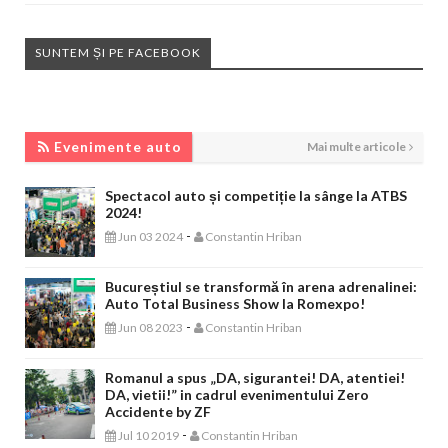
SUNTEM ȘI PE FACEBOOK
EVENIMENTE AUTO
Evenimente auto
Mai multe articole
Spectacol auto și competiție la sânge la ATBS
2024!
-
Jun 03 2024
Constantin Hriban
Bucureștiul se transformă în arena adrenalinei:
Auto Total Business Show la Romexpo!
-
Jun 08 2023
Constantin Hriban
Romanul a spus „DA, sigurantei! DA, atentiei!
DA, vietii!” in cadrul evenimentului Zero
Accidente by ZF
-
Jul 10 2019
Constantin Hriban