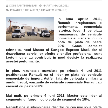
CONSTANTIN HRIBAN
-
MARȚI, MAI 24, 2011
RENAULT,
STIRI AUTO,
STIRI AUTO RENAULT,
In luna aprilie 2011,
Renault inregistreaza o
performanta comerciala
istorica: locul 1 pe piata
romaneasca de vehicule
comerciale usoare cu o
cota de piata de peste
20%. Gama complet
reinnoita, noul Master si Kangoo Express Maxi, dar si
dezvoltarea serviciilor oferite clientilor profesionali sunt
factorii care au contribuit in mod decisiv la realizarea
acestei performante.
In plus, rezultatele cumulate pe primele 4 luni 2011
pozitioneaza Renault ca si lider pe piata de vehicule
comerciale de import. Astfel, fata de perioada similara a
anului trecut, vanzarile de vehicule comerciale Renault au
crescut cu peste 200%.
Mai mult, pe primele 4 luni 2011, Master este lider al
segmentului furgon, cu o cota de segment de 18%.
Renault vine in intampinarea clientilor cu cea mai noua oferta