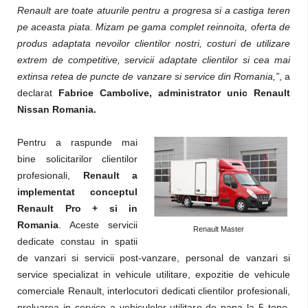
Renault are toate atuurile pentru a progresa si a castiga teren
pe aceasta piata. Mizam pe gama complet reinnoita, oferta de
produs adaptata nevoilor clientilor nostri, costuri de utilizare
extrem de competitive, servicii adaptate clientilor si cea mai
extinsa retea de puncte de vanzare si service din Romania,”
, a
declarat
Fabrice Cambolive, administrator unic Renault
Nissan Romania.
Pentru a raspunde mai
bine solicitarilor clientilor
profesionali,
Renault a
implementat conceptul
Renault Pro + si in
Romania
. Aceste servicii
Renault Master
dedicate constau in spatii
de vanzari si servicii post-vanzare, personal de vanzari si
service specializat in vehicule utilitare, expozitie de vehicule
comerciale Renault, interlocutori dedicati clientilor profesionali,
preluarea in service a vehiculelor utilitare de pana la 5 tone,