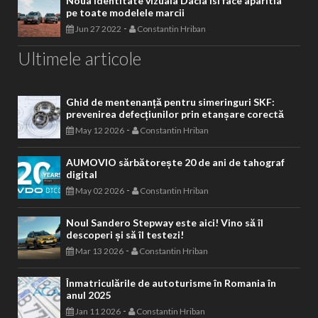
Noua identitate vizuala Dacia isi face aparitia
pe toate modelele marcii
-
Jun 27 2022
Constantin Hriban
Ultimele articole
Ghid de mentenanță pentru simeringuri SKF:
prevenirea defecțiunilor prin etanșare corectă
-
May 12 2026
Constantin Hriban
AUMOVIO sărbătorește 20 de ani de tahograf
digital
-
May 02 2026
Constantin Hriban
Noul Sandero Stepway este aici! Vino să îl
descoperi și să îl testezi!
-
Mar 13 2026
Constantin Hriban
Înmatriculările de autoturisme în Romania în
anul 2025
-
Jan 11 2026
Constantin Hriban