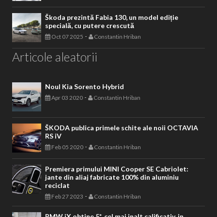
Škoda prezintă Fabia 130, un model ediție
specială, cu putere crescută
-
Oct 07 2025
Constantin Hriban
Articole aleatorii
Noul Kia Sorento Hybrid
-
Apr 03 2020
Constantin Hriban
ŠKODA publica primele schite ale noii OCTAVIA
RS iV
-
Feb 05 2020
Constantin Hriban
Premiera primului MINI Cooper SE Cabriolet:
jante din aliaj fabricate 100% din aluminiu
reciclat
-
Feb 27 2023
Constantin Hriban
BMW iX obtine 5*, cel mai inalt calificativ, in