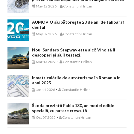
-
May 12 2026
Constantin Hriban
AUMOVIO sărbătorește 20 de ani de tahograf
digital
-
May 02 2026
Constantin Hriban
Noul Sandero Stepway este aici! Vino să îl
descoperi și să îl testezi!
-
Mar 13 2026
Constantin Hriban
Înmatriculările de autoturisme în Romania în
anul 2025
-
Jan 11 2026
Constantin Hriban
Škoda prezintă Fabia 130, un model ediție
specială, cu putere crescută
-
Oct 07 2025
Constantin Hriban