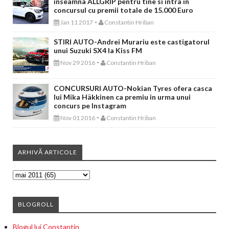
inseamna ALLGRIP pentru tine si intra in
concursul cu premii totale de 15.000 Euro
-
Jan 11 2017
Constantin Hriban
STIRI AUTO-Andrei Murariu este castigatorul
unui Suzuki SX4 la Kiss FM
-
Nov 29 2016
Constantin Hriban
CONCURSURI AUTO-Nokian Tyres ofera casca
lui Mika Häkkinen ca premiu in urma unui
concurs pe Instagram
-
Nov 01 2016
Constantin Hriban
ARHIVĂ ARTICOLE
BLOGROLL
Blogul lui Constantin