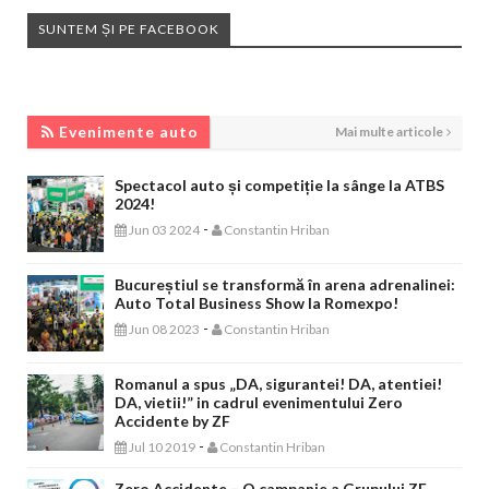
SUNTEM ȘI PE FACEBOOK
EVENIMENTE AUTO
Evenimente auto
Mai multe articole
Spectacol auto și competiție la sânge la ATBS
2024!
-
Jun 03 2024
Constantin Hriban
Bucureștiul se transformă în arena adrenalinei:
Auto Total Business Show la Romexpo!
-
Jun 08 2023
Constantin Hriban
Romanul a spus „DA, sigurantei! DA, atentiei!
DA, vietii!” in cadrul evenimentului Zero
Accidente by ZF
-
Jul 10 2019
Constantin Hriban
Zero Accidente – O campanie a Grupului ZF