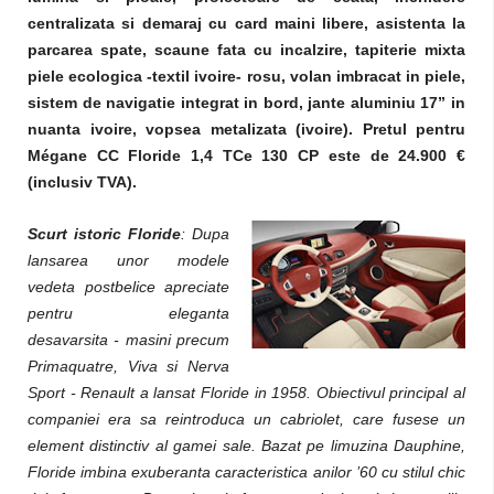
centralizata si demaraj cu card maini libere, asistenta la
parcarea spate, scaune fata cu incalzire, tapiterie mixta
piele ecologica -textil ivoire- rosu, volan imbracat in piele,
sistem de navigatie integrat in bord, jante aluminiu 17” in
nuanta ivoire, vopsea metalizata (ivoire).
Pretul pentru
Mégane CC Floride 1,4 TCe 130 CP este de 24.900 €
(inclusiv TVA).
Scurt istoric Floride
: Dupa
lansarea unor modele
vedeta postbelice apreciate
pentru eleganta
desavarsita - masini precum
Primaquatre, Viva si Nerva
Sport - Renault a lansat Floride in 1958. Obiectivul principal al
companiei era sa reintroduca un cabriolet, care fusese un
element distinctiv al gamei sale. Bazat pe limuzina Dauphine,
Floride imbina exuberanta caracteristica anilor ’60 cu stilul chic