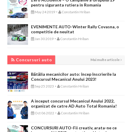
pentru siguranta rutiera in Romania
-
May 24 2019
Constantin Hriban
EVENIMENTE AUTO-Winter Rally Covasna, o
competitie de neuitat
-
Jan 30 2019
Constantin Hriban
CONCURSURI AUTO
Concursuri auto
Mai multe articole
Bătălia mecanicilor auto: încep înscrierile la
Concursul Mecanicul Anului 2023!
-
Sep 25 2023
Constantin Hriban
A inceput concursul Mecanicul Anului 2022,
organizat de catre AD Auto Total Romania!
-
Oct 06 2022
Constantin Hriban
CONCURSURI AUTO-Fii creativ, arata-ne ce