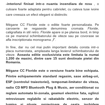
-interiorul finisat intr-o nuanta incendiara de rosu
, o
culoare foarte adaptata pentru cabriolet, cu cateva tuse ivoire
care creeaza un efect elegant si distinctiv.
Mégane CC Floride este o editie foarte personalizata. Pe
caroserie se regaseste denumirea cromata
Floride
,
caligrafiata in stil retro.
Floride
apare si pe plansa bord, in timp
ce pe manerul schimbatorului de viteze sau pe covorase se
afla inscriptionata monograma „f”.
In fine, dar nu cel mai putin important detaliu consta intr-o
placa numerotata, amplasata langa levierul schimbatorului de
viteze.
Aceasta editie exclusivista este limitata la numai
1.200 de masini, dintre care 15 sunt destinate pietei din
Romania.
Mégane CC Floride este o versiune foarte bine echipata.
Printre echipamentele standard regasim, sase airbag-uri,
ESP (controlul traiectoriei), tempomat-limitator de viteza,
radio CD MP3 Bluetooth Plug & Music, aer conditionat cu
reglare automata bi-zonala, geamuri electrice fata, oglinzi
retrovizoare reglabile si rabatabile electric, senzor de
lumina si ploaie, proiectoare de ceata, inchidere