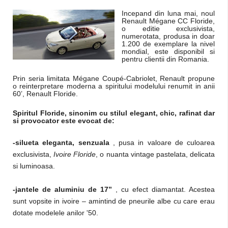
Incepand din luna mai, noul
Renault Mégane CC Floride,
o editie exclusivista,
numerotata, produsa in doar
1.200 de exemplare la nivel
mondial, este disponibil si
pentru clientii din Romania.
Prin seria limitata Mégane Coupé-Cabriolet, Renault propune
o reinterpretare moderna a spiritului modelului renumit in anii
60’, Renault Floride.
Spiritul Floride, sinonim cu stilul elegant, chic, rafinat dar
si provocator este evocat de:
-silueta eleganta, senzuala
, pusa in valoare de culoarea
exclusivista,
Ivoire Floride
, o nuanta vintage pastelata, delicata
si luminoasa.
-jantele de aluminiu de 17”
, cu efect diamantat. Acestea
sunt vopsite in ivoire – amintind de pneurile albe cu care erau
dotate modelele anilor '50.