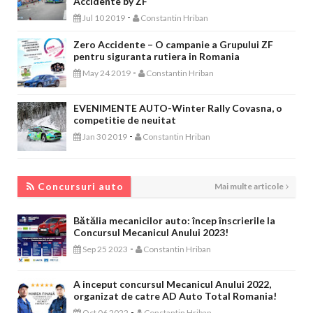
Accidente by ZF
-
Jul 10 2019
Constantin Hriban
Zero Accidente – O campanie a Grupului ZF
pentru siguranta rutiera in Romania
-
May 24 2019
Constantin Hriban
EVENIMENTE AUTO-Winter Rally Covasna, o
competitie de neuitat
-
Jan 30 2019
Constantin Hriban
CONCURSURI AUTO
Concursuri auto
Mai multe articole
Bătălia mecanicilor auto: încep înscrierile la
Concursul Mecanicul Anului 2023!
-
Sep 25 2023
Constantin Hriban
A inceput concursul Mecanicul Anului 2022,
organizat de catre AD Auto Total Romania!
-
Oct 06 2022
Constantin Hriban