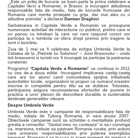
„Este un prilej de bucurie sa luam parte la prima celebrare a
Capitalei Verzi a Romaniei, in Brasov, si incurajam atitudinea
responsabila fata de mediu, fata de lucrurile frumoase din
Romania care merita protejate cu grija, dar mai ales cu o
atitudine potrivita” a declarat
Damian Draghici
.
Sarbatoarea in Capitala Verde a Romaniei va presupune
numeroase activitati de interactiune cu publicul, printre care si
un panou cu intrebari la care cei care raspund corect vor
participa la o tombola ce ofera drept premiu prin tragere la
sorti o bicicleta.
Ziua de 1 mai va fi celebrata de echipa Umbrela Verde la
Cetatea de la „Pietrele lui Solomon” – Junii Brasovului – unde
toti brasovenii si turistii vor fi incurajati sa participe la pastrarea
curateniei.
Programul "
Capitala Verde a Romaniei
" va continua in 2011
cu cea de-a doua editie. Incurajand implicarea castig-castig
care are loc atunci cand comunitatea sprijina initiativele
autoritatilor locale, organizatorii isi propun ca numarul oraselor
inscrise in competitie pentru titlu sa se dubleze. Totodata,
participarea asigura recunoasterea eforturilor de punere in
practica a unor planuri de dezvoltare durabila si sustenabila
destinate generatiilor viitoare.
Despre Umbrela Verde
Umbrela Verde este o campanie de responsabilizare fata de
mediu, initiata de Tuborg Romania, in vara anului 2007.
Obiectivele campaniei sunt sa schimbe o mentalitate profund
gresita a romanilor: "Gestul meu nu conteaza" si sa-i convinga
ca, impreuna, trebuie sa pastram Romania curata, prin actiuni
care urmaresc responsabilizarea prin puterea exemplului
personal. Programul se bucura in acest moment de sprijinul a