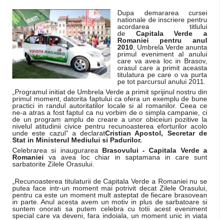
Dupa demararea cursei
nationale de inscriere pentru
acordarea titlului
de
Capitala Verde a
Romaniei pentru anul
2010
, Umbrela Verde anunta
primul eveniment al anului
care va avea loc in Brasov,
orasul care a primit aceasta
titulatura pe care o va purta
pe tot parcursul anului 2011.
„Programul initiat de Umbrela Verde a primit sprijinul nostru din
primul moment, datorita faptului ca ofera un exemplu de bune
practici in randul autoritatilor locale si al romanilor. Ceea ce
ne-a atras a fost faptul ca nu vorbim de o simpla campanie, ci
de un program amplu de creare a unor obiceiuri pozitive la
nivelul atitudinii civice pentru recunoasterea eforturilor acolo
unde este cazul” a declarat
Cristian Apostol, Secretar de
Stat in Ministerul Mediului si Padurilor.
Celebrarea si inaugurarea
Brasovului - Capitala Verde a
Romaniei
va avea loc chiar in saptamana in care sunt
sarbatorite Zilele Orasului.
„Recunoasterea titulaturii de Capitala Verde a Romaniei nu se
putea face intr-un moment mai potrivit decat Zilele Orasului,
pentru ca este un moment mult asteptat de fiecare brasovean
in parte. Anul acesta avem un motiv in plus de sarbatoare si
suntem onorati sa putem celebra cu totii acest eveniment
special care va deveni, fara indoiala, un moment unic in viata