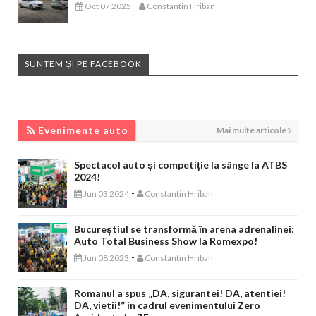
-
Oct 07 2025
Constantin Hriban
SUNTEM ȘI PE FACEBOOK
EVENIMENTE AUTO
Evenimente auto
Mai multe articole
Spectacol auto și competiție la sânge la ATBS
2024!
-
Jun 03 2024
Constantin Hriban
Bucureștiul se transformă în arena adrenalinei:
Auto Total Business Show la Romexpo!
-
Jun 08 2023
Constantin Hriban
Romanul a spus „DA, sigurantei! DA, atentiei!
DA, vietii!” in cadrul evenimentului Zero