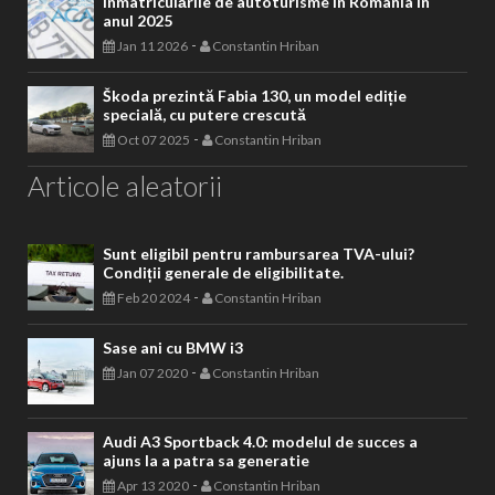
Înmatriculările de autoturisme în Romania în
anul 2025
-
Jan 11 2026
Constantin Hriban
Škoda prezintă Fabia 130, un model ediție
specială, cu putere crescută
-
Oct 07 2025
Constantin Hriban
Articole aleatorii
Sunt eligibil pentru rambursarea TVA-ului?
Condiții generale de eligibilitate.
-
Feb 20 2024
Constantin Hriban
Sase ani cu BMW i3
-
Jan 07 2020
Constantin Hriban
Audi A3 Sportback 4.0: modelul de succes a
ajuns la a patra sa generatie
-
Apr 13 2020
Constantin Hriban