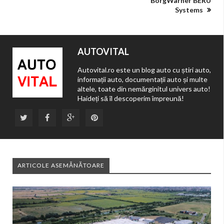
BorgWarner BERU
Systems
AUTOVITAL
Autovital.ro este un blog auto cu știri auto,
informații auto, documentații auto și multe
altele, toate din nemărginitul univers auto!
Haideți să îl descoperim împreună!
ARTICOLE ASEMĂNĂTOARE