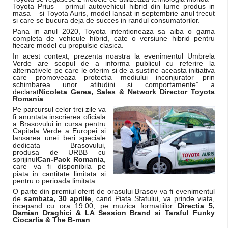
Toyota Prius – primul autovehicul hibrid din lume produs in
masa – si Toyota Auris, model lansat in septembrie anul trecut
si care se bucura deja de succes in randul consumatorilor.
Pana in anul 2020, Toyota intentioneaza sa aiba o gama
completa de vehicule hibrid, cate o versiune hibrid pentru
fiecare model cu propulsie clasica.
In acest context, prezenta noastra la evenimentul Umbrela
Verde are scopul de a informa publicul cu referire la
alternativele pe care le oferim si de a sustine aceasta initiativa
care promoveaza protectia mediului inconjurator prin
schimbarea unor atitudini si comportamente” a
declarat
Nicoleta Gerea, Sales & Network Director Toyota
Romania
.
Pe parcursul celor trei zile va
fi anuntata inscrierea oficiala
a Brasovului in cursa pentru
Capitala Verde a Europei si
lansarea unei beri speciale
dedicata Brasovului,
produsa de URBB cu
sprijinul
Can-Pack Romania
,
care va fi disponibila pe
piata in cantitate limitata si
pentru o perioada limitata.
O parte din premiul oferit de orasului Brasov va fi evenimentul
de
sambata, 30 aprilie
, cand Piata Sfatului, va prinde viata,
incepand cu ora 19.00, pe muzica formatiilor
Directia 5,
Damian Draghici & LA Session Brand si Taraful Funky
Ciocarlia & The B-man
.