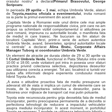
orasului nostru” a declarat
Primarul Brasovului, George
Scripcaru
.
In perioada
29 aprilie – 1 mai
, echipa Umbrela Verde, alaturi
de
Toyota,
masina oficiala a evenimentului
, invita romanii
sa ia parte la primul eveniment din acest an.
„Capitala Verde a Romaniei este unul dintre cele mai ample
programe nationale de responsabilitate civica, prin care ne-am
propus sa schimbam vizibil comportamentul si atitudinea pe
care romanii, impreuna cu autoritatile locale, o manifesta fata
de mediul in care traiesc. Ne bucuram sa fim alaturi de
locuitorii Capitalei Verzi, printr-o serie de actiuni autentice
Umbrela Verde, avand, bineinteles, sprijinul autoritatilor locale
si centrale” a declarat
Alina Bratu, Corporate Affairs
Manager Tuborg si coordonator Umbrela Verde
.
Un element de atractie pe durata zilelor de 29 si 30 aprilie va
fi
Cortul Umbrela Verde
, functional in Piata Sfatului intre orele
10:00 si 18:00, unde vizitatorii pot intra in posesia unor sfaturi
practice privind colectarea selectiva, depozitarea deseurilor
sau utilizarea corecta a energiei. Tot aici, localnicii si turistii vor
putea afla informatii despre experienta condusului masinii
hibrid Toyota Auris.
„A avea o atitudine proactiva fata de mediu presupune un
adevarat stil de viata si implica un cumul de elemente care se
invata, de la depozitarea selectiva a deseurilor, pana la
folosirea unor mijloace de transport cat mai putin poluante.
Toyota este recunoscuta pentru grija deosebita fata de mediul
inconjurator, pentru preocuparea permanenta de a dezvolta si
perfectiona tehnologii de reducere a impactului vehiculelor
asupra mediului inconjurator. In acest moment, in portofoliul
Toyota se regasesc 2 modele ce utilizeaza tehnologia hibrida –