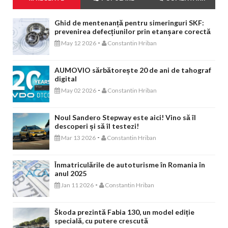
Ghid de mentenanță pentru simeringuri SKF:
prevenirea defecțiunilor prin etanșare corectă
-
May 12 2026
Constantin Hriban
AUMOVIO sărbătorește 20 de ani de tahograf
digital
-
May 02 2026
Constantin Hriban
Noul Sandero Stepway este aici! Vino să îl
descoperi și să îl testezi!
-
Mar 13 2026
Constantin Hriban
Înmatriculările de autoturisme în Romania în
anul 2025
-
Jan 11 2026
Constantin Hriban
Škoda prezintă Fabia 130, un model ediție
specială, cu putere crescută