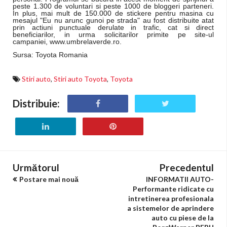
peste 1.300 de voluntari si peste 1000 de bloggeri parteneri.
In plus, mai mult de 150.000 de stickere pentru masina cu
mesajul "Eu nu arunc gunoi pe strada" au fost distribuite atat
prin actiuni punctuale derulate in trafic, cat si direct
beneficiarilor, in urma solicitarilor primite pe site-ul
campaniei, www.umbrelaverde.ro.
Sursa: Toyota Romania
Stiri auto
,
Stiri auto Toyota
,
Toyota
Distribuie:
Următorul
Precedentul
Postare mai nouă
INFORMATII AUTO-
Performante ridicate cu
intretinerea profesionala
a sistemelor de aprindere
auto cu piese de la