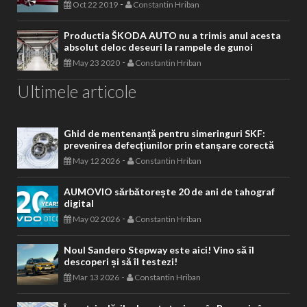
-
Oct 22 2019
Constantin Hriban
Productia ŠKODA AUTO nu a trimis anul acesta
absolut deloc deseuri la rampele de gunoi
-
May 23 2020
Constantin Hriban
Ultimele articole
Ghid de mentenanță pentru simeringuri SKF:
prevenirea defecțiunilor prin etanșare corectă
-
May 12 2026
Constantin Hriban
AUMOVIO sărbătorește 20 de ani de tahograf
digital
-
May 02 2026
Constantin Hriban
Noul Sandero Stepway este aici! Vino să îl
descoperi și să îl testezi!
-
Mar 13 2026
Constantin Hriban