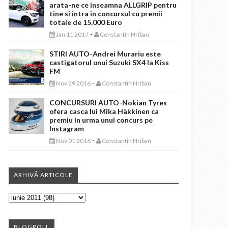
arata-ne ce inseamna ALLGRIP pentru
tine si intra in concursul cu premii
totale de 15.000 Euro
-
Jan 11 2017
Constantin Hriban
STIRI AUTO-Andrei Murariu este
castigatorul unui Suzuki SX4 la Kiss
FM
-
Nov 29 2016
Constantin Hriban
CONCURSURI AUTO-Nokian Tyres
ofera casca lui Mika Häkkinen ca
premiu in urma unui concurs pe
Instagram
-
Nov 01 2016
Constantin Hriban
ARHIVĂ ARTICOLE
BLOGROLL