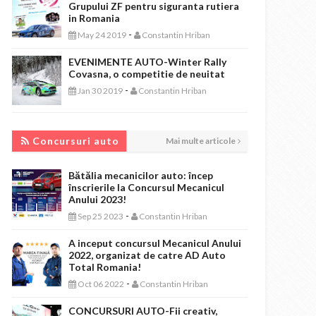
Grupului ZF pentru siguranta rutiera
in Romania
-
May 24 2019
Constantin Hriban
EVENIMENTE AUTO-Winter Rally
Covasna, o competitie de neuitat
-
Jan 30 2019
Constantin Hriban
CONCURSURI AUTO
Concursuri auto
Mai multe articole
Bătălia mecanicilor auto: încep
înscrierile la Concursul Mecanicul
Anului 2023!
-
Sep 25 2023
Constantin Hriban
A inceput concursul Mecanicul Anului
2022, organizat de catre AD Auto
Total Romania!
-
Oct 06 2022
Constantin Hriban
CONCURSURI AUTO-Fii creativ,