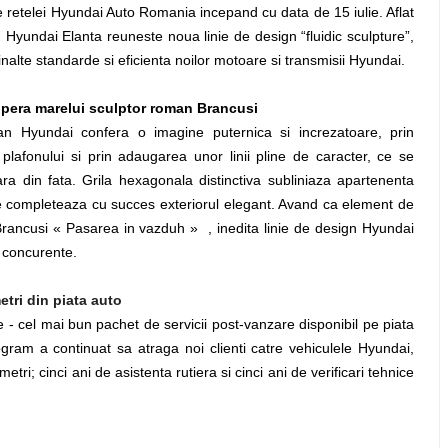
e retelei Hyundai Auto Romania incepand cu data de 15 iulie. Aflat
, Hyundai Elanta reuneste noua linie de design “fluidic sculpture”,
inalte standarde si eficienta noilor motoare si transmisii Hyundai.
opera marelui sculptor roman Brancusi
an Hyundai confera o imagine puternica si increzatoare, prin
plafonului si prin adaugarea unor linii pline de caracter, ce se
ara din fata. Grila hexagonala distinctiva subliniaza apartenenta
ile completeaza cu succes exteriorul elegant. Avand ca element de
Brancusi « Pasarea in vazduh » , inedita linie de design Hyundai
 concurente.
metri din piata auto
 - cel mai bun pachet de servicii post-vanzare disponibil pe piata
ogram a continuat sa atraga noi clienti catre vehiculele Hyundai,
metri; cinci ani de asistenta rutiera si cinci ani de verificari tehnice