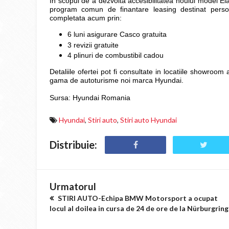
In scopul de a dezvolta accesibilitatea noului model E
program comun de finantare leasing destinat persoan
completata acum prin:
6 luni asigurare Casco gratuita
3 revizii gratuite
4 plinuri de combustibil cadou
Detaliile ofertei pot fi consultate in locatiile showroo
gama de autoturisme noi marca Hyundai.
Sursa: Hyundai Romania
Hyundai
,
Stiri auto
,
Stiri auto Hyundai
Distribuie:
Urmatorul
STIRI AUTO-Echipa BMW Motorsport a ocupat
locul al doilea in cursa de 24 de ore de la Nürburgring