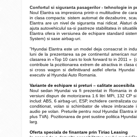
Confortul si siguranta pasagerilor - tehnologie in
Noul Elantra va impresiona printr-o multitudine de cara
in clasa compacta: sistem automat de dezaburire, scaune
Elantra are un nivel de siguranta mai ridicat. Alaturi 
ajuta autovehiculul sa-si pastreze stabilitatea in situatii
Elantra ofera in versiunea de echipare standard sistem
System) si sase airbag-uri.
"Hyundai Elantra este un model deja consacrat in indus
luni de la prezentarea sa pe continentul american nume
clasarea in «Top 10 cars to look forward to in 2011 » (
contribuie la pozitionarea extrem de atractiva in clas
si cross wagon si definitivand astfel oferta Hyunda
executiv al Hyundai Auto Romania.
Variante de echipare si preturi – calitate accesibila
Noul sedan Hyundai va fi prezentat in Romania in d
versiuni dispun de motorizarea 1.6 litri MPi, 132 CP s
includ: ABS, 6 airbag-uri, ESP, inchidere centralizata cu
conditionat, volan si schimbator de viteze imbracate
audio pe volan. Preturile pentru noul Hyundai Elantra
plus TVA). Pozitionarea de pret sustine politica Hyundai d
larg.
Oferta speciala de finantare prin Tiriac Leasing