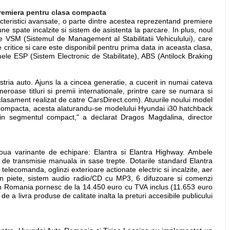
 premiera pentru clasa compacta
cteristici avansate, o parte dintre acestea reprezentand premiere
 spate incalzite si sistem de asistenta la parcare. In plus, noul
de VSM (Sistemul de Management al Stabilitatii Vehiculului), care
le critice si care este disponibil pentru prima data in aceasta clasa,
ele ESP (Sistem Electronic de Stabilitate), ABS (Antilock Braking
tria auto. Ajuns la a cincea generatie, a cucerit in numai cateva
roase titluri si premii internationale, printre care se numara si
clasament realizat de catre CarsDirect.com). Atuurile noului model
a compacta, acesta alaturandu-se modelului Hyundai i30 hatchback
i in segmentul compact," a declarat Dragos Magdalina, director
oua varinante de echipare: Elantra si Elantra Highway. Ambele
i de transmisie manuala in sase trepte. Dotarile standard Elantra
 telecomanda, oglinzi exterioare actionate electric si incalzite, aer
 in piete, sistem audio radio/CD cu MP3, 6 difuzoare si comenzi
 in Romania pornesc de la 14.450 euro cu TVA inclus (11.653 euro
e a livra produse de calitate inalta la preturi accesibile publicului