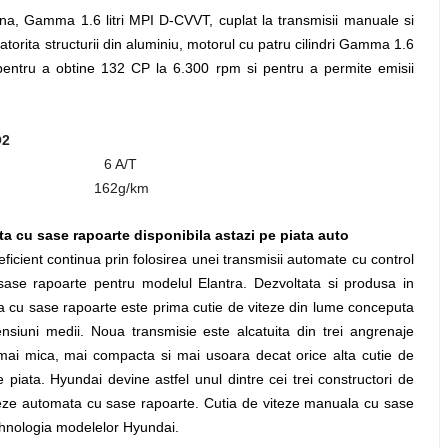
ina, Gamma 1.6 litri MPI D-CVVT, cuplat la transmisii manuale si
orita structurii din aluminiu, motorul cu patru cilindri Gamma 1.6
T pentru a obtine 132 CP la 6.300 rpm si pentru a permite emisii
2
6 A/T
162g/km
a cu sase rapoarte disponibila astazi pe piata auto
cient continua prin folosirea unei transmisii automate cu control
sase rapoarte pentru modelul Elantra. Dezvoltata si produsa in
ta cu sase rapoarte este prima cutie de viteze din lume conceputa
nsiuni medii. Noua transmisie este alcatuita din trei angrenaje
el mai mica, mai compacta si mai usoara decat orice alta cutie de
piata. Hyundai devine astfel unul dintre cei trei constructori de
iteze automata cu sase rapoarte. Cutia de viteze manuala cu sase
ehnologia modelelor Hyundai.