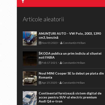
Articole aleatorii
ANUNȚURI AUTO - VW Polo, 2003, 1390
cm3, benzină
-
Nov 01 2023
Constantin Hriban
ŠKODA publica un prim indiciu al siluetei
noii FABIA
-
Feb 17 2021
Constantin Hriban
Noul MINI Cooper SE la debut pe piata din
Romania
-
Apr 25 2020
Constantin Hriban
Continental furnizează sistem digital de
acces pentru SUV-ul electric premium
Audi Q6 e-tron