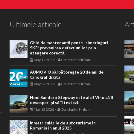
Ultimele articole
Art
Ghid de mentenanță pentru simeringuri
SKF: prevenirea defecțiunilor prin
etanșare corectă
-
May 12 2026
Constantin Hriban
AUMOVIO sărbătorește 20 de ani de
tahograf digital
-
May 02 2026
Constantin Hriban
Noul Sandero Stepway este aici! Vino să îl
descoperi și să îl testezi!
-
Mar 13 2026
Constantin Hriban
Înmatriculările de autoturisme în
Romania în anul 2025