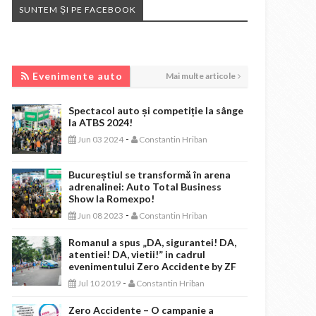
SUNTEM ȘI PE FACEBOOK
EVENIMENTE AUTO
Evenimente auto
Mai multe articole
Spectacol auto și competiție la sânge
la ATBS 2024!
-
Jun 03 2024
Constantin Hriban
Bucureștiul se transformă în arena
adrenalinei: Auto Total Business
Show la Romexpo!
-
Jun 08 2023
Constantin Hriban
Romanul a spus „DA, sigurantei! DA,
atentiei! DA, vietii!” in cadrul
evenimentului Zero Accidente by ZF
-
Jul 10 2019
Constantin Hriban
Zero Accidente – O campanie a