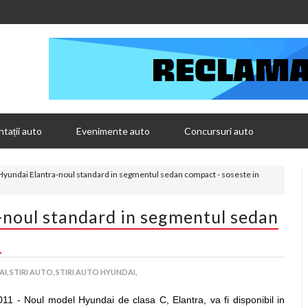
tații auto
Evenimente auto
Concursuri auto
yundai Elantra-noul standard in segmentul sedan compact - soseste in
noul standard in segmentul sedan
a
I,
STIRI AUTO,
STIRI AUTO HYUNDAI,
011 - Noul model Hyundai de clasa C, Elantra, va fi disponibil in