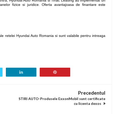
lantra, Hyundai Auto Romania si Tiriac Leasing au implementat un
elor fizice si juridice. Oferta avantajoasa de finantare este
m ale retelei Hyundai Auto Romania si sunt valabile pentru intreaga
Precedentul
STIRI AUTO-Produsele ExxonMobil sunt certificate
cu licenta dexos