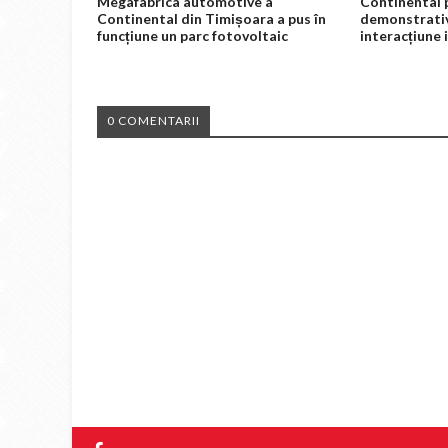
Megafabrica automotive a
Continental 
Continental din Timișoara a pus în
demonstrativ
funcțiune un parc fotovoltaic
interacțiune
0 COMENTARII