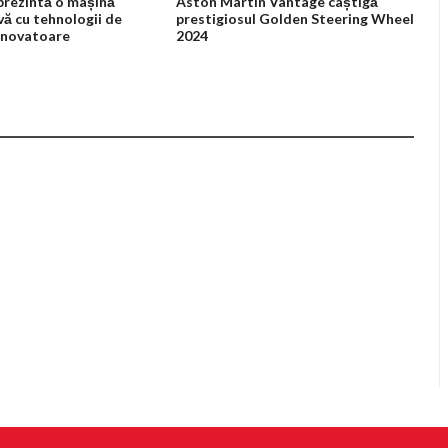
prezintă o mașină
Aston Martin Vantage câștigă
ă cu tehnologii de
prestigiosul Golden Steering Wheel
 inovatoare
2024