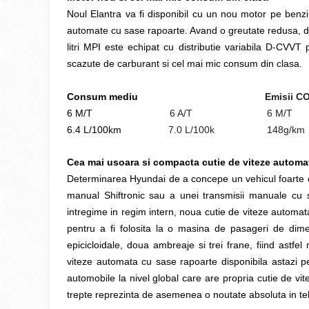
Noul Elantra va fi disponibil cu un nou motor pe benz
automate cu sase rapoarte. Avand o greutate redusa, dat
litri MPI este echipat cu distributie variabila D-CVV
scazute de carburant si cel mai mic consum din clasa.
Consum mediu
Emisii CO
6 M/T
6 A/T
6 M/T 
6.4 L/100km
7.0 L/100k 148g/km
Cea mai usoara si compacta cutie de viteze automat
Determinarea Hyundai de a concepe un vehicul foarte efi
manual Shiftronic sau a unei transmisii manuale cu 
intregime in regim intern, noua cutie de viteze automa
pentru a fi folosita la o masina de pasageri de dime
epicicloidale, doua ambreaje si trei frane, fiind astf
viteze automata cu sase rapoarte disponibila astazi pe 
automobile la nivel global care are propria cutie de v
trepte reprezinta de asemenea o noutate absoluta in t