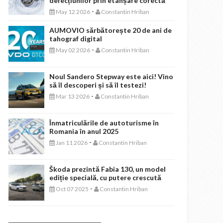
defecțiunilor prin etanșare corectă
-
May 12 2026
Constantin Hriban
AUMOVIO sărbătorește 20 de ani de
tahograf digital
-
May 02 2026
Constantin Hriban
Noul Sandero Stepway este aici! Vino
să îl descoperi și să îl testezi!
-
Mar 13 2026
Constantin Hriban
Înmatriculările de autoturisme în
Romania în anul 2025
-
Jan 11 2026
Constantin Hriban
Škoda prezintă Fabia 130, un model
ediție specială, cu putere crescută
-
Oct 07 2025
Constantin Hriban