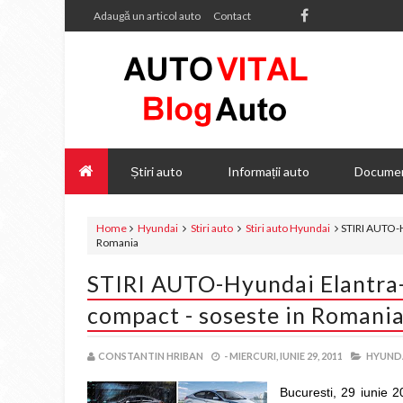
Adaugă un articol auto
Contact
Știri auto
Informații auto
Documen
Home
Hyundai
Stiri auto
Stiri auto Hyundai
STIRI AUTO-H
Romania
STIRI AUTO-Hyundai Elantra-
compact - soseste in Romani
CONSTANTIN HRIBAN
-
MIERCURI, IUNIE 29, 2011
HYUNDA
Bucuresti, 29 iunie 2