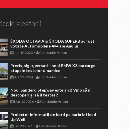
icole aleatorii
ŠKODA OCTAVIA si ŠKODA SUPERB au fost
votate Automobilele 4×4 ale Anului
-
Jun 10 2020
Constantin Hriban
Precis, sigur, versatil: noul BMW X3 parcurge
etapele testelor dinamice
-
Apr 22 2024
Constantin Hriban
Noul Sandero Stepway este aici! Vino să îl
descoperi și să îl testezi!
-
Mar 13 2026
Constantin Hriban
Proiector informatii de bord pe parbriz Head
Up Well
-
Jan 29 2021
Constantin Hriban