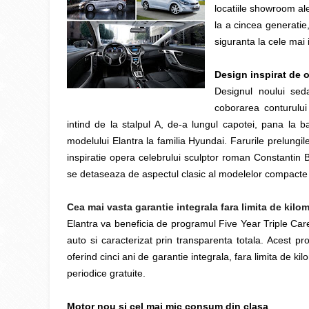
locatiile showroom al
la a cincea generatie
siguranta la cele mai 
Design inspirat de 
Designul noului sed
coborarea conturului 
intind de la stalpul A, de-a lungul capotei, pana la b
modelului Elantra la familia Hyundai. Farurile prelung
inspiratie opera celebrului sculptor roman Constantin 
se detaseaza de aspectul clasic al modelelor compacte
Cea mai vasta garantie integrala fara limita de kilo
Elantra va beneficia de programul Five Year Triple Care
auto si caracterizat prin transparenta totala. Acest pr
oferind cinci ani de garantie integrala, fara limita de kilo
periodice gratuite.
Motor nou si cel mai mic consum din clasa